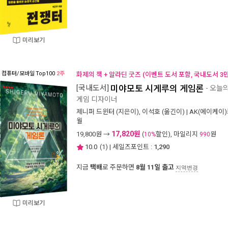
미리보기
컴퓨터/모바일
Top100
2주
화제의 책 + 알라딘 굿즈 (이벤트 도서 포함, 국내도서 3
[국내도서]
미야모토 시게루의 게임론
- 오늘
게임 디자이너
제니퍼 드윈터
(지은이),
이석호
(옮긴이) |
AK(에이케이
월
17,820원
19,800
원 →
(
할인), 마일리지
원
10%
990
10.0
(
1
) | 세일즈포인트 :
1,290
지금
택배
로 주문하면
8월 11일 출고
지역변경
미리보기