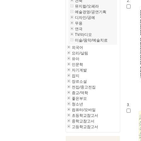
건축
2.
뮤지컬/오페라
예술경영/공연기획
디자인/공예
무용
연극
TV/라디오
미술/음악/예술치료
외국어
요리/살림
유아
인문학
자기계발
잡지
장르소설
전집/중고전집
종교/역학
좋은부모
청소년
3.
컴퓨터/모바일
초등학교참고서
중학교참고서
고등학교참고서