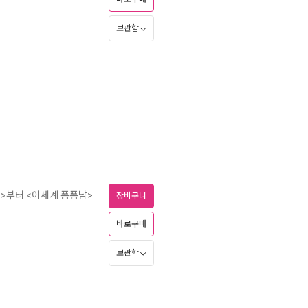
보관함
리>부터 <이세계 퐁퐁남>
장바구니
바로구매
보관함