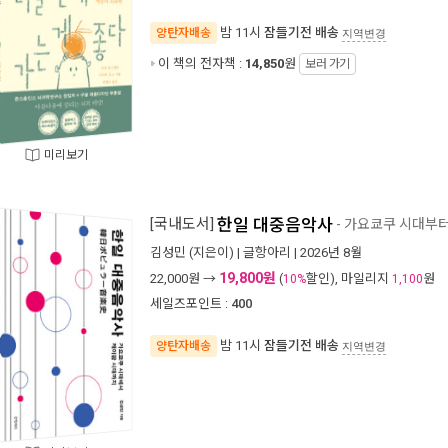
밤 11시
잠들기전 배송
양탄자배송
지역변경
이 책의 전자책 :
14,850
원
보러 가기
미리보기
[국내도서]
한일 대중음악사
- 가요쿄쿠 시대부
김성민
(지은이) |
글항아리
| 2026년 8월
19,800원
22,000
원 →
(
할인), 마일리지
원
10%
1,100
세일즈포인트 :
400
밤 11시
잠들기전 배송
양탄자배송
지역변경