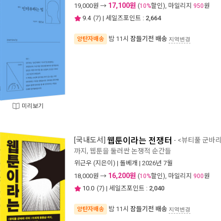
17,100원
19,000
원 →
(
할인), 마일리지
원
10%
950
9.4
(
7
) | 세일즈포인트 :
2,664
밤 11시
잠들기전 배송
양탄자배송
지역변경
미리보기
[국내도서]
웹툰이라는 전쟁터
- <뷰티풀 군바
까지, 웹툰을 둘러싼 논쟁적 순간들
위근우
(지은이) |
돌베개
| 2026년 7월
16,200원
18,000
원 →
(
할인), 마일리지
원
10%
900
10.0
(
7
) | 세일즈포인트 :
2,040
밤 11시
잠들기전 배송
양탄자배송
지역변경