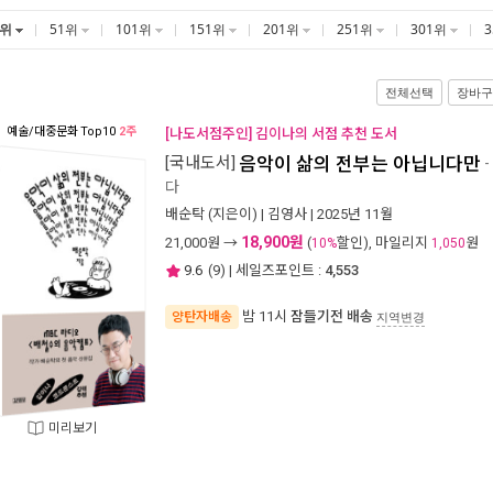
1위
51위
101위
151위
201위
251위
301위
전체선택
장바구
예술/대중문화
Top10
2주
[나도서점주인] 김이나의 서점 추천 도서
[국내도서]
음악이 삶의 전부는 아닙니다만
-
다
배순탁
(지은이) |
김영사
| 2025년 11월
18,900원
21,000
원 →
(
할인), 마일리지
원
10%
1,050
9.6
(
9
) | 세일즈포인트 :
4,553
밤 11시
잠들기전 배송
양탄자배송
지역변경
미리보기