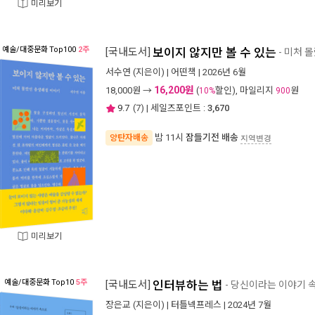
미리보기
예술/대중문화
Top100
2주
[국내도서]
보이지 않지만 볼 수 있는
- 미처 
서수연
(지은이) |
어떤책
| 2026년 6월
16,200원
18,000
원 →
(
할인), 마일리지
원
10%
900
9.7
(
7
) | 세일즈포인트 :
3,670
밤 11시
잠들기전 배송
양탄자배송
지역변경
미리보기
예술/대중문화
Top10
5주
[국내도서]
인터뷰하는 법
- 당신이라는 이야기 
장은교
(지은이) |
터틀넥프레스
| 2024년 7월