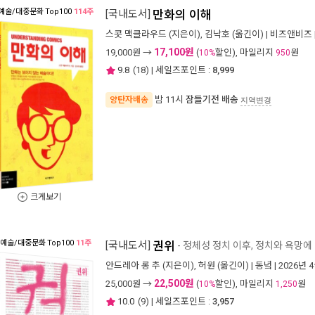
예술/대중문화
Top100
114주
[국내도서]
만화의 이해
스콧 맥클라우드
(지은이),
김낙호
(옮긴이) |
비즈앤비즈
17,100원
19,000
원 →
(
할인), 마일리지
원
10%
950
9.8
(
18
) | 세일즈포인트 :
8,999
밤 11시
잠들기전 배송
양탄자배송
지역변경
크게보기
예술/대중문화
Top100
11주
[국내도서]
권위
- 정체성 정치 이후, 정치와 욕망
안드레아 롱 추
(지은이),
허원
(옮긴이) |
동녘
| 2026년 
22,500원
25,000
원 →
(
할인), 마일리지
원
10%
1,250
10.0
(
9
) | 세일즈포인트 :
3,957