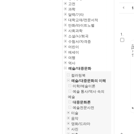
고전
과학
달력/기타
대학교재/전문서적
만화/라이트노벨
사회과학
1.
소설/시/희곡
수험서/자격증
어린이
에세이
여행
역사
예술/대중문화
컬러링북
예술/대중문화의 이해
미학/예술이론
예술 통사/역사 속의
예술
대중문화론
예술전문사전
미술
음악
영화/드라마
사진