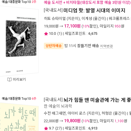
예술/대중문화
Top10
2주
예술 도서전 + 비치타월(대상도서 포함 예술 3만원 이상)
[국내도서]
미디엄 핫: 발열 시대의 이미지
히토 슈타이얼
(지은이),
이계성
(옮긴이) |
워크룸프레스
17,100원
19,000
원 →
(
할인), 마일리지
원
10%
950
10.0
(
1
) | 세일즈포인트 :
6,675
밤 11시
잠들기전 배송
양탄자배송
지역변경
미리보기
예술/대중문화
Top10
6주
[국내도서]
뇌가 힘들 땐 미술관에 가는 게 
한 예술의 뇌과학
수전 매그새먼
,
아이비 로스
(지은이),
허형은
(옮긴이) |
19,800원
22,000
원 →
(
할인), 마일리지
원
10%
1,100
9.7
(
27
) | 세일즈포인트 :
6,913