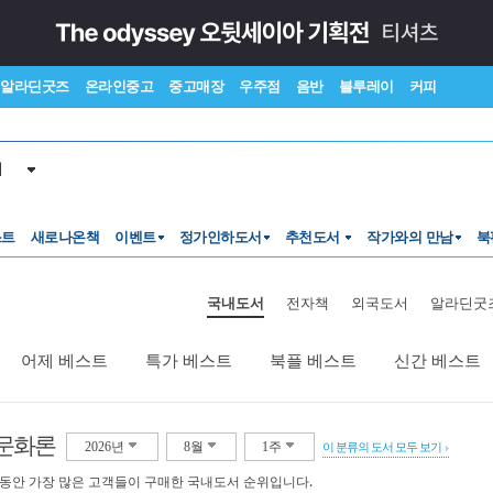
알라딘굿즈
온라인중고
중고매장
우주점
음반
블루레이
커피
서
스트
새로나온책
이벤트
정가인하도서
추천도서
작가와의 만남
북
국내도서
전자책
외국도서
알라딘굿
어제 베스트
특가 베스트
북플 베스트
신간 베스트
문화론
2026년
8월
1주
이 분류의 도서 모두 보기
 동안 가장 많은 고객들이 구매한 국내도서 순위입니다.