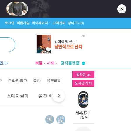
로그인
회원가입
마이페이지
고객센터
장바구니
(0)
투비컨티뉴드
펀드
북플
서재
창작플랫폼
투비컨티뉴드
알라딘 us
즈
온라인중고
음반
블루레이
도서관 사서
스테디셀러
월간 베스트
역대 베스트
선물 베스트
단축
URL