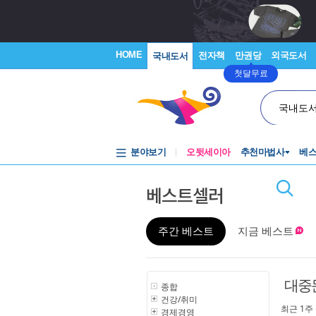
HOME
전자책
만권당
외국도서
국내도서
첫달무료
국내도
분야보기
오뒷세이아
추천마법사
베
베스트셀러
주간 베스트
지금 베스트
대중
종합
건강/취미
최근 1주
경제경영