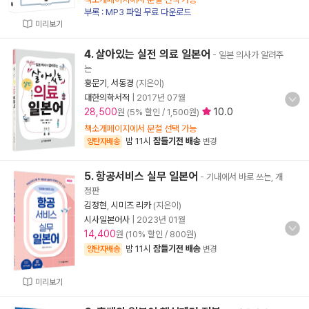
부록 : MP3 파일 무료 다운로드
미리보기
4. 살아있는 실전 의료 일본어
- 일본 의사가 알려주
는
홍문기
,
서동경
(지은이)
대한의학서적
|
2017년 07월
28,500
10.0
원 (5% 할인 / 1,500원)
책소개페이지에서 분철 선택 가능
밤 11시
잠들기전 배송
양탄자배송
변경
5. 항공서비스 실무 일본어
- 기내에서 바로 쓰는, 개
정판
김정현
,
시미즈 리카
(지은이)
시사일본어사
|
2023년 01월
14,400
원 (10% 할인 / 800원)
밤 11시
잠들기전 배송
양탄자배송
변경
미리보기