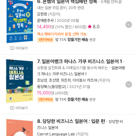
6. 횬쌤의 일본어 핵심패턴 정복
- 5개월 만에 끝
내는 일본 취업 준비, 20주 완성
김현정
(지은이)
문예춘추사
|
2020년 09월
14,400
8.0
원 (10% 할인 / 800원)
책소개페이지에서 분철 선택 가능
밤 11시
잠들기전 배송
양탄자배송
변경
미리보기
7. 일본어뱅크 하나스 가쿠 비즈니스 일본어 1
-
상황별 실전회화 & 이메일쓰기를 동시에 배우는
-
일본어뱅
크 하나스 가쿠 비즈니스 일본어 1
조남성
,
조선영
,
최진희
,
이이호시 카즈야
(지은이)
동양북스(동양문고)
|
2021년 01월
15,000
원 (450원)
밤 11시
잠들기전 배송
양탄자배송
변경
미리보기
8. 당당한 비즈니스 일본어 : 입문 편
-
당당한 비
즈니스 일본어
Carrot Language Lab
(지은이)