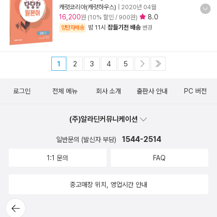
캐럿코리아(캐럿하우스)
|
2020년 04월
16,200
8.0
원 (10% 할인 / 900원)
밤 11시
잠들기전 배송
양탄자배송
변경
1
2
3
4
5
로그인
전체 메뉴
회사 소개
출판사 안내
PC 버전
(주)알라딘커뮤니케이션
1544-2514
일반문의 (발신자 부담)
1:1 문의
FAQ
중고매장 위치, 영업시간 안내
뒤로가
기