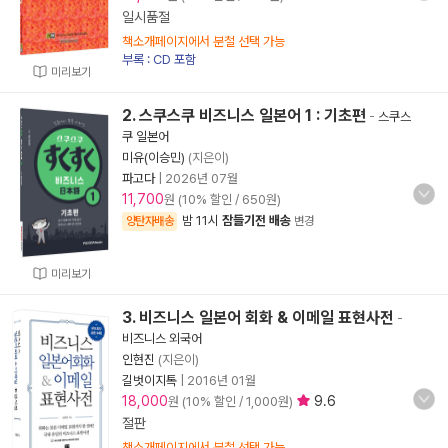
일시품절
책소개페이지에서 분철 선택 가능
부록 : CD 포함
미리보기
2. 스쿠스쿠 비즈니스 일본어 1 : 기초편
-
스쿠스
쿠 일본어
미유(이승민)
(지은이)
파고다
|
2026년 07월
11,700
원 (10% 할인 / 650원)
밤 11시
잠들기전 배송
양탄자배송
변경
미리보기
3. 비즈니스 일본어 회화 & 이메일 표현사전
-
비즈니스 외국어
인현진
(지은이)
길벗이지톡
|
2016년 01월
18,000
9.6
원 (10% 할인 / 1,000원)
절판
책소개페이지에서 분철 선택 가능