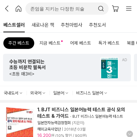
베스트셀러
새로나온 책
추천마법사
추천도서
주간 베스트
지금 베스트
어제 베스트
특가 베스트
북플
AD
수능까지 연결되는
초등 비문학 필독서
<초등 매3비>
국내도서
외국어
일본어
비즈니스 일본어
1. BJT 비즈니스 일본어능력 테스트 공식 모의
테스트 & 가이드
-
BJT 비즈니스 일본어능력 테스트
일본한자능력검정협회
(지은이)
해외교육사업단
|
2018년 03월
16,200
원 (10% 할인 / 900원)