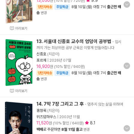
13,050
9.9
원 (10% 할인 / 720원)
8월 10일 (월) 아침 7시
출근전 배
양탄자배송
주말특급
송
변경
미리보기
13. 서울대 신종호 교수의 엉덩이 공부법
- 입시
까지 가는 최상위권 공부 근육은 이렇게 만들어집니다
신종호
(지은이)
포르체
|
2026년 07월
16,920
원 (10% 할인 / 940원)
8월 10일 (월) 아침 7시
출근전 배
양탄자배송
주말특급
송
변경
미리보기
14. 7막 7장 그리고 그 후
- 멈추지 않는 삶을 위하여
홍정욱
(지은이)
위즈덤하우스
|
2003년 11월
11,520
8.1
원 (10% 할인 / 640원)
택배
로 주문하면
8월 11일 출고
변경