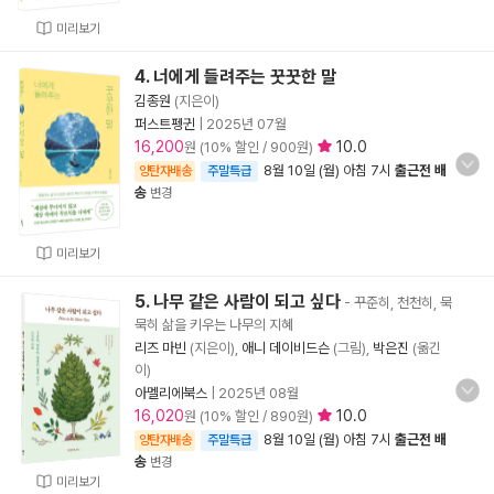
미리보기
4. 너에게 들려주는 꿋꿋한 말
김종원
(지은이)
퍼스트펭귄
|
2025년 07월
16,200
10.0
원 (10% 할인 / 900원)
8월 10일 (월) 아침 7시
출근전 배
양탄자배송
주말특급
송
변경
미리보기
5. 나무 같은 사람이 되고 싶다
- 꾸준히, 천천히, 묵
묵히 삶을 키우는 나무의 지혜
리즈 마빈
(지은이),
애니 데이비드슨
(그림),
박은진
(옮긴
이)
아멜리에북스
|
2025년 08월
16,020
10.0
원 (10% 할인 / 890원)
8월 10일 (월) 아침 7시
출근전 배
양탄자배송
주말특급
송
변경
미리보기