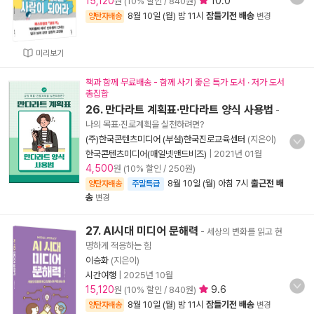
15,120
10.0
원 (10% 할인 / 840원)
8월 10일 (월) 밤 11시
잠들기전 배송
양탄자배송
변경
미리보기
책과 함께 무료배송 - 함께 사기 좋은 특가 도서 · 저가 도서
총집합
26. 만다라트 계획표·만다라트 양식 사용법
-
나의 목표·진로계획을 실천하려면?
(주)한국콘텐츠미디어 (부설)한국진로교육센터
(지은이)
한국콘텐츠미디어(매일넷앤드비즈)
|
2021년 01월
4,500
원 (10% 할인 / 250원)
8월 10일 (월) 아침 7시
출근전 배
양탄자배송
주말특급
송
변경
27. AI시대 미디어 문해력
- 세상의 변화를 읽고 현
명하게 적응하는 힘
이승화
(지은이)
시간여행
|
2025년 10월
15,120
9.6
원 (10% 할인 / 840원)
8월 10일 (월) 밤 11시
잠들기전 배송
양탄자배송
변경