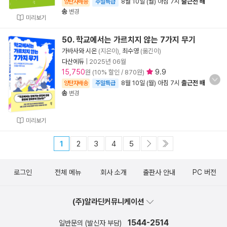
8월 10일 (월) 아침 7시
출근전 배
양탄자배송
주말특급
송
변경
미리보기
50. 학교에서는 가르치지 않는 7가지 무기
가바사와 시온
(지은이),
최수영
(옮긴이)
다산에듀
|
2025년 06월
15,750
9.9
원 (10% 할인 / 870원)
8월 10일 (월) 아침 7시
출근전 배
양탄자배송
주말특급
송
변경
미리보기
1
2
3
4
5
로그인
전체 메뉴
회사 소개
출판사 안내
PC 버전
(주)알라딘커뮤니케이션
1544-2514
일반문의 (발신자 부담)