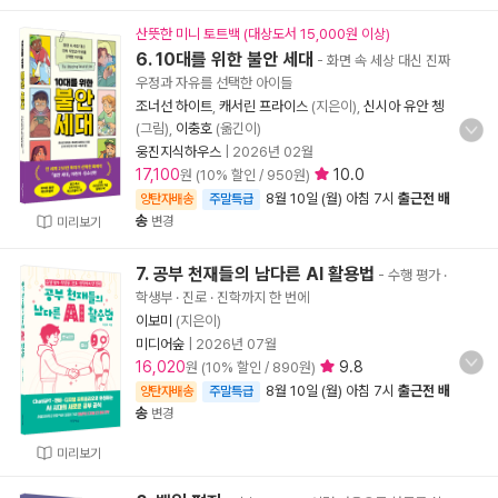
산뜻한 미니 토트백 (대상도서 15,000원 이상)
6. 10대를 위한 불안 세대
- 화면 속 세상 대신 진짜
우정과 자유를 선택한 아이들
조너선 하이트
,
캐서린 프라이스
(지은이),
신시아 유안 쳉
(그림),
이충호
(옮긴이)
웅진지식하우스
|
2026년 02월
17,100
10.0
원 (10% 할인 / 950원)
8월 10일 (월) 아침 7시
출근전 배
양탄자배송
주말특급
송
변경
미리보기
7. 공부 천재들의 남다른 AI 활용법
- 수행 평가 ·
학생부 · 진로 · 진학까지 한 번에
이보미
(지은이)
미디어숲
|
2026년 07월
16,020
9.8
원 (10% 할인 / 890원)
8월 10일 (월) 아침 7시
출근전 배
양탄자배송
주말특급
송
변경
미리보기