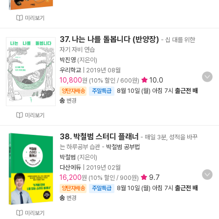
미리보기
37. 나는 나를 돌봅니다 (반양장)
- 십 대를 위한
자기 자비 연습
박진영
(지은이)
우리학교
|
2019년 08월
10,800
10.0
원 (10% 할인 / 600원)
8월 10일 (월) 아침 7시
출근전 배
양탄자배송
주말특급
송
변경
미리보기
38. 박철범 스터디 플래너
- 매일 3분, 성적을 바꾸
는 하루공부 습관
-
박철범 공부법
박철범
(지은이)
다산에듀
|
2019년 02월
16,200
9.7
원 (10% 할인 / 900원)
8월 10일 (월) 아침 7시
출근전 배
양탄자배송
주말특급
송
변경
미리보기