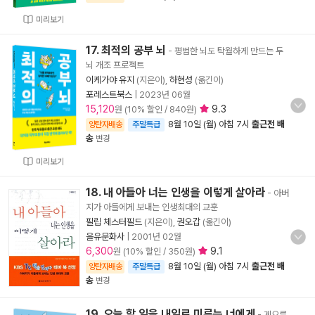
미리보기
17. 최적의 공부 뇌
- 평범한 뇌도 탁월하게 만드는 두
뇌 개조 프로젝트
이케가야 유지
(지은이),
하현성
(옮긴이)
포레스트북스
|
2023년 06월
15,120
9.3
원 (10% 할인 / 840원)
8월 10일 (월) 아침 7시
출근전 배
양탄자배송
주말특급
송
변경
미리보기
18. 내 아들아 너는 인생을 이렇게 살아라
- 아버
지가 아들에게 보내는 인생최대의 교훈
필립 체스터필드
(지은이),
권오갑
(옮긴이)
을유문화사
|
2001년 02월
6,300
9.1
원 (10% 할인 / 350원)
8월 10일 (월) 아침 7시
출근전 배
양탄자배송
주말특급
송
변경
19. 오늘 할 일을 내일로 미루는 너에게
- 게으른