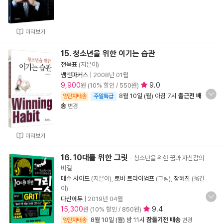
미리보기
15. 청소년을 위한 이기는 습관
전옥표
(지은이)
쌤앤파커스
|
2008년 01월
9,900
9.0
원 (10% 할인 / 550원)
8월 10일 (월) 아침 7시
출근전 배
양탄자배송
주말특급
송
변경
미리보기
16. 10대를 위한 그릿
- 청소년을 위한 꿈과 자신감의
비결
매슈 사이드
(지은이),
토비 트라이엄프
(그림),
장혜진
(옮긴
이)
다산에듀
|
2019년 04월
15,300
9.4
원 (10% 할인 / 850원)
8월 10일 (월) 밤 11시
잠들기전 배송
양탄자배송
변경