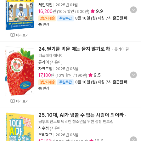
체인지업
|
2025년 01월
16,200
9.9
원 (10% 할인 / 900원)
8월 10일 (월) 아침 7시
출근전 배
양탄자배송
주말특급
송
변경
미리보기
24. 딸기를 먹을 때는 울지 않기로 해
- 류라이 길
티플레저 에세이
류라이
(지은이)
자크드앙
|
2025년 06월
17,100
9.5
원 (10% 할인 / 190원)
8월 10일 (월) 아침 7시
출근전 배
양탄자배송
주말특급
송
변경
미리보기
25. 10대, AI가 넘볼 수 없는 사람이 되어라
-
공부도 진로도 막막한 청소년을 위한 성장 멘토링
신수정
(지은이)
우리학교
|
2026년 06월