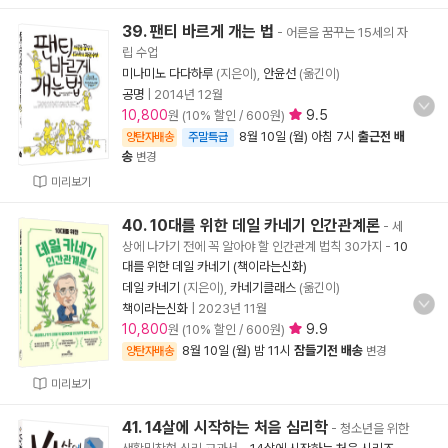
39. 팬티 바르게 개는 법
- 어른을 꿈꾸는 15세의 자
립 수업
미나미노 다다하루
(지은이),
안윤선
(옮긴이)
공명
|
2014년 12월
10,800
9.5
원 (10% 할인 / 600원)
8월 10일 (월) 아침 7시
출근전 배
양탄자배송
주말특급
송
변경
미리보기
40. 10대를 위한 데일 카네기 인간관계론
- 세
상에 나가기 전에 꼭 알아야 할 인간관계 법칙 30가지
-
10
대를 위한 데일 카네기 (책이라는신화)
데일 카네기
(지은이),
카네기클래스
(옮긴이)
책이라는신화
|
2023년 11월
10,800
9.9
원 (10% 할인 / 600원)
8월 10일 (월) 밤 11시
잠들기전 배송
양탄자배송
변경
미리보기
41. 14살에 시작하는 처음 심리학
- 청소년을 위한