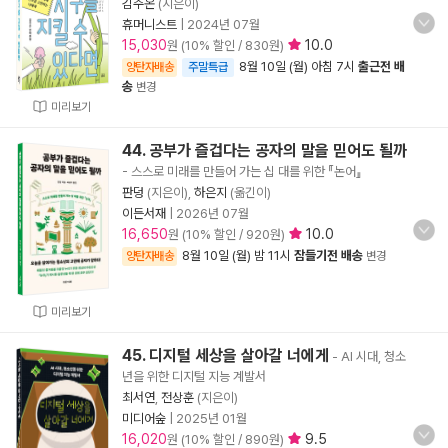
김주온
(지은이)
휴머니스트
|
2024년 07월
15,030
10.0
원 (10% 할인 / 830원)
8월 10일 (월) 아침 7시
출근전 배
양탄자배송
주말특급
송
변경
미리보기
44. 공부가 즐겁다는 공자의 말을 믿어도 될까
- 스스로 미래를 만들어 가는 십 대를 위한 『논어』
판덩
(지은이),
하은지
(옮긴이)
이든서재
|
2026년 07월
16,650
10.0
원 (10% 할인 / 920원)
8월 10일 (월) 밤 11시
잠들기전 배송
양탄자배송
변경
미리보기
45. 디지털 세상을 살아갈 너에게
- AI 시대, 청소
년을 위한 디지털 지능 계발서
최서연
,
전상훈
(지은이)
미디어숲
|
2025년 01월
16,020
9.5
원 (10% 할인 / 890원)