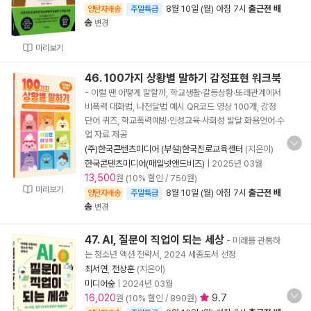
8월 10일 (월) 아침 7시
출근전 배
양탄자배송
주말특급
송
변경
미리보기
46. 100가지 상황별 말하기 감정표현 워크북
- 이럴 땐 어떻게 말할까, 학교생활·갈등상황·또래관계에서
비폭력 대화법, 나전달법 예시 QR코드 영상 100개, 감정
단어 퀴즈, 학교폭력예방·인성교육·사회성 발달 화용언어·수
업 자료 제공
(주)한국콘텐츠미디어 (부설)한국진로교육센터
(지은이)
한국콘텐츠미디어(매일넷앤드비즈)
|
2025년 03월
13,500
원 (10% 할인 / 750원)
미리보기
8월 10일 (월) 아침 7시
출근전 배
양탄자배송
주말특급
송
변경
47. AI, 질문이 직업이 되는 세상
- 미래를 관통하
는 청소년 액션 전략서, 2024 세종도서 선정
최서연
,
전상훈
(지은이)
미디어숲
|
2024년 03월
16,020
9.7
원 (10% 할인 / 890원)