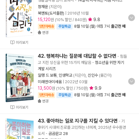
생활밀착형 심리 교과서
-
14살에 시작하는 처음 시리즈
정재윤
(지은이)
북멘토(도서출판)
|
2016년 10월
15,120
9.8
원 (10% 할인 / 840원)
8월 10일 (월) 아침 7시
출근전 배
양탄자배송
주말특급
송
변경
미리보기
42. 행복하냐는 질문에 대답할 수 없다면
- 힘들
고 지친 당신을 위한 15가지 깨달음
-
청소년을 위한 자기
계발 시리즈
알랭 드 보통
,
인생학교
(지은이),
신인수
(옮긴이)
미래엔아이세움
|
2022년 03월
13,500
9.9
원 (10% 할인 / 750원)
8월 10일 (월) 아침 7시
출근전 배
양탄자배송
주말특급
송
변경
미리보기
43. 좋아하는 일로 지구를 지킬 수 있다면
- 기
후위기 시대에 진로를 고민하는 너에게, 2025년 우수환경
도서
-
곰곰문고 28