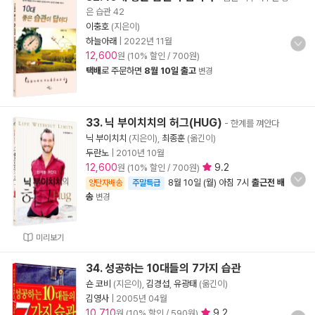
은 습관 42
이충호
(지은이)
하늘아래
|
2022년 11월
12,600
원 (10% 할인 / 700원)
택배
로 주문하면
8월 10일 출고
변경
33. 닉 부이치치의 허그(HUG)
- 한계를 껴안다
닉 부이치치
(지은이),
최종훈
(옮긴이)
두란노
|
2010년 10월
12,600
9.2
원 (10% 할인 / 700원)
8월 10일 (월) 아침 7시
출근전 배
양탄자배송
주말특급
송
변경
미리보기
34. 성공하는 10대들의 7가지 습관
숀 코비
(지은이),
김경섭
,
유광태
(옮긴이)
김영사
|
2005년 04월
10,710
9.2
원 (10% 할인 / 590원)