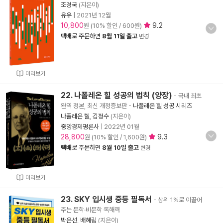
조경국
(지은이)
유유
|
2021년 12월
10,800
9.2
원 (10% 할인 / 600원)
택배
로 주문하면
8월 11일 출고
변경
미리보기
22. 나폴레온 힐 성공의 법칙 (양장)
- 국내 최초
완역 정본, 최신 개정증보판
-
나폴레온 힐 성공 시리즈
나폴레온 힐
,
김정수
(지은이)
중앙경제평론사
|
2022년 01월
28,800
9.3
원 (10% 할인 / 1,600원)
택배
로 주문하면
8월 10일 출고
변경
미리보기
23. SKY 입시생 중등 필독서
- 상위 1%로 이끌어
주는 문학·비문학 독해력
박은선
,
배혜림
(지은이)