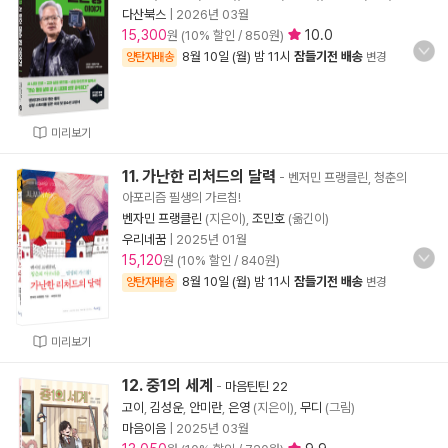
다산북스
|
2026년 03월
15,300
10.0
원 (10% 할인 / 850원)
8월 10일 (월) 밤 11시
잠들기전 배송
양탄자배송
변경
미리보기
11. 가난한 리처드의 달력
- 벤저민 프랭클린, 청춘의
아포리즘 필생의 가르침!
벤자민 프랭클린
(지은이),
조민호
(옮긴이)
우리네꿈
|
2025년 01월
15,120
원 (10% 할인 / 840원)
8월 10일 (월) 밤 11시
잠들기전 배송
양탄자배송
변경
미리보기
12. 중1의 세계
-
마음틴틴 22
고이
,
김성운
,
안미란
,
은영
(지은이),
무디
(그림)
마음이음
|
2025년 03월