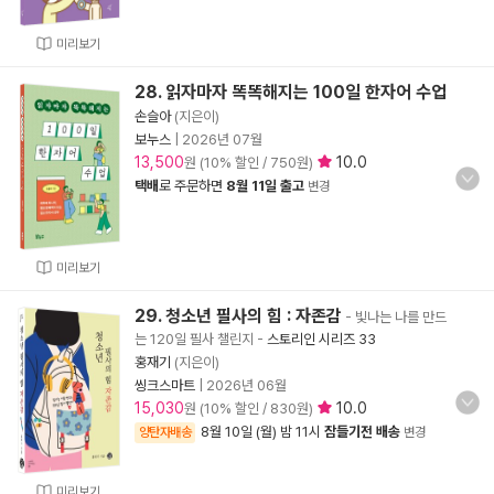
미리보기
28. 읽자마자 똑똑해지는 100일 한자어 수업
손슬아
(지은이)
보누스
|
2026년 07월
13,500
10.0
원 (10% 할인 / 750원)
택배
로 주문하면
8월 11일 출고
변경
미리보기
29. 청소년 필사의 힘 : 자존감
- 빛나는 나를 만드
는 120일 필사 챌린지
-
스토리인 시리즈 33
홍재기
(지은이)
씽크스마트
|
2026년 06월
15,030
10.0
원 (10% 할인 / 830원)
8월 10일 (월) 밤 11시
잠들기전 배송
양탄자배송
변경
미리보기