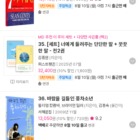
8월 10일 (월) 아침 7시
출근전 배
양탄자배송
주말특급
송
변경
MD 추천 이 주의 세트 + 다양한 사은품 (택2)
35. [세트] 너에게 들려주는 단단한 말 + 꿋꿋
한 말 - 전2권
김종원
(지은이)
퍼스트펭귄
|
2025년 07월
32,400
원 (10% 할인 / 1,800원)
8월 10일 (월) 아침 7시
출근전 배
양탄자배송
주말특급
미리보기
송
변경
36. 바람을 길들인 풍차소년
윌리엄 캄쾀바
,
브라이언 밀러
(지은이),
김흥숙
(옮긴이)
서해문집
|
2009년 11월
13,050
9.2
원 (10% 할인 / 720원)
택배
로 주문하면
8월 10일 출고
변경