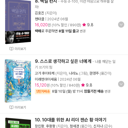
8. 백일 편지
- 수능 d-100, 이런 마음으로 하루를 살
자!
김호진
(지은이)
펜타클
|
2024년 06월
16,020
9.8
원 (10% 할인 / 890원)
택배
로 주문하면
8월 11일 출고
변경
미리보기
9. 스스로 생각하고 싶은 너에게
- 나를 깨닫는 일
기 쓰기의 힘
고가 후미타케
(지은이),
나라노
(그림),
권영주
(옮긴이)
미래엔아이세움
|
2024년 06월
15,120
9.8
원 (10% 할인 / 840원)
8월 10일 (월) 밤 11시
잠들기전 배송
양탄자배송
변경
미리보기
10. 10대를 위한 AI 리더 젠슨 황 이야기
장린팡
,
후팡팡
(지은이),
정세경
(옮긴이),
신지나
(감수)