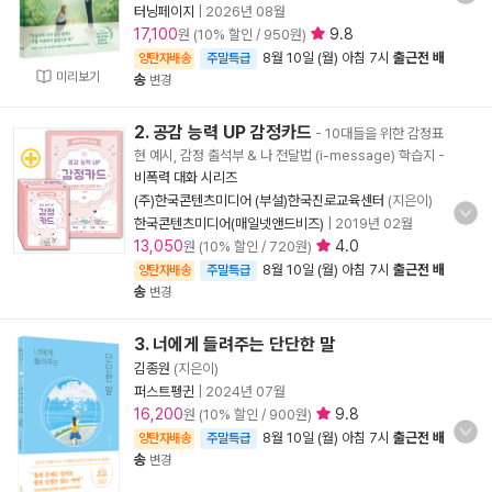
터닝페이지
|
2026년 08월
17,100
9.8
원 (10% 할인 / 950원)
8월 10일 (월) 아침 7시
출근전 배
양탄자배송
주말특급
미리보기
송
변경
2. 공감 능력 UP 감정카드
- 10대들을 위한 감정표
현 예시, 감정 출석부 & 나 전달법 (i-message) 학습지
-
비폭력 대화 시리즈
(주)한국콘텐츠미디어 (부설)한국진로교육센터
(지은이)
한국콘텐츠미디어(매일넷앤드비즈)
|
2019년 02월
13,050
4.0
원 (10% 할인 / 720원)
8월 10일 (월) 아침 7시
출근전 배
양탄자배송
주말특급
송
변경
3. 너에게 들려주는 단단한 말
김종원
(지은이)
퍼스트펭귄
|
2024년 07월
16,200
9.8
원 (10% 할인 / 900원)
8월 10일 (월) 아침 7시
출근전 배
양탄자배송
주말특급
송
변경