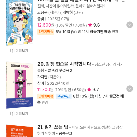
걸까, 시간이 없어서일까, 잘하고 싶어서일까?
고정욱
(지은이),
개박하
(그림)
풀빛
|
2025년 07월
12,600
9.8
원 (10% 할인 / 700원)
8월 10일 (월) 밤 11시
잠들기전 배송
양탄자배송
변경
미리보기
20. 감정 연습을 시작합니다
- 청소년 심리와 자기
돌봄
-
발견의 첫걸음 2
하지현
(지은이)
창비
|
2022년 10월
11,700
9.7
원 (10% 할인 / 650원)
8월 10일 (월) 아침 7시
출근전 배
양탄자배송
주말특급
송
변경
미리보기
21. 일기 쓰는 법
- 매일 쓰는 사람으로 성찰하고 성장
하기 위하여
-
땅콩문고