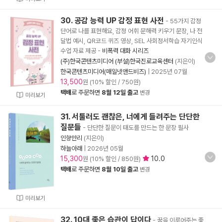
30. 공감 능력 UP 감정 표현 사전
- 55가지 감정
단어로 나를 표현해요, 감정 어휘 문해력 키우기 문장, 나 전
달법 예시, QR코드 퀴즈 영상, SEL 사회정서학습 자기인식
수업 자료 제공
-
비폭력 대화 시리즈
(주)한국콘텐츠미디어 (부설)한국진로교육센터
(지은이)
한국콘텐츠미디어(매일넷앤드비즈)
|
2025년 07월
13,500
원 (10% 할인 / 750원)
택배
로 주문하면
8월 12일 출고
변경
미리보기
31. 서툴러도 괜찮은, 너에게 들려주는 단단한
질문들
- 단단한 질문이 태도를 만드는 한 문장 필사
인향만리
(지은이)
하늘아래
|
2026년 05월
15,300
10.0
원 (10% 할인 / 850원)
택배
로 주문하면
8월 10일 출고
변경
미리보기
32. 10대 좋은 습관이 답이다
- 꿈을 이루어주는 좋