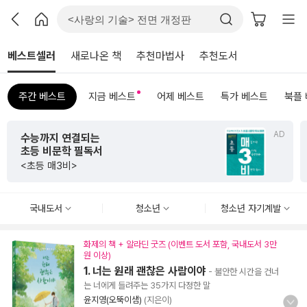
베스트셀러
새로나온 책
추천마법사
추천도서
주간 베스트
지금 베스트
어제 베스트
특가 베스트
북플
AD
초판 한정 한지 제작본!
<그리하여 어느 날 사랑이여>
국내도서
청소년
청소년 자기계발
화제의 책 + 알라딘 굿즈 (이벤트 도서 포함, 국내도서 3만
원 이상)
1. 너는 원래 괜찮은 사람이야
- 불안한 시간을 건너
는 너에게 들려주는 35가지 다정한 말
윤지영(오뚝이샘)
(지은이)