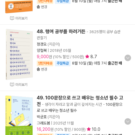
8월 10일 (월) 아침 7시
출근전 배
양탄자배송
주말특급
송
변경
미리보기
48. 행여 공부를 하려거든
- 3625명의 공부 습관
관찰기
정경오
(지은이)
양철북
|
2018년 05월
9,000
8.7
원 (10% 할인 / 500원)
8월 10일 (월) 아침 7시
출근전 배
양탄자배송
주말특급
송
변경
미리보기
49. 100문장으로 쓰고 배우는 청소년 필수 고
전
- 생각이 자라고 말과 글이 깊어지는 시간
-
100문장으
로 쓰고 배우는 청소년 필수
박균호
(지은이)
그래도봄
|
2025년 11월
16,200
10.0
원 (10% 할인 / 900원)