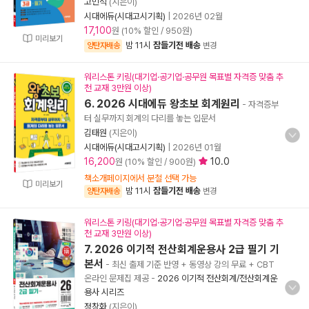
고민석
(지은이)
시대에듀(시대고시기획)
|
2026년 02월
17,100
원 (10% 할인 / 950원)
미리보기
밤 11시
잠들기전 배송
양탄자배송
변경
워리스톤 키링(대기업·공기업·공무원 목표별 자격증 맞춤 추
천 교재 3만원 이상)
6. 2026 시대에듀 왕초보 회계원리
- 자격증부
터 실무까지 회계의 다리를 놓는 입문서
김태원
(지은이)
시대에듀(시대고시기획)
|
2026년 01월
16,200
10.0
원 (10% 할인 / 900원)
책소개페이지에서 분철 선택 가능
미리보기
밤 11시
잠들기전 배송
양탄자배송
변경
워리스톤 키링(대기업·공기업·공무원 목표별 자격증 맞춤 추
천 교재 3만원 이상)
7. 2026 이기적 전산회계운용사 2급 필기 기
본서
- 최신 출제 기준 반영 + 동영상 강의 무료 + CBT
온라인 문제집 제공
-
2026 이기적 전산회계/전산회계운
용사 시리즈
정창화
(지은이)