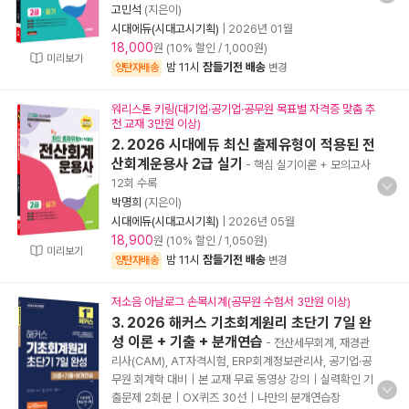
고민석
(지은이)
시대에듀(시대고시기획)
|
2026년 01월
18,000
원 (10% 할인 / 1,000원)
미리보기
밤 11시
잠들기전 배송
양탄자배송
변경
워리스톤 키링(대기업·공기업·공무원 목표별 자격증 맞춤 추
천 교재 3만원 이상)
2. 2026 시대에듀 최신 출제유형이 적용된 전
산회계운용사 2급 실기
- 핵심 실기이론 + 모의고사
12회 수록
박명희
(지은이)
시대에듀(시대고시기획)
|
2026년 05월
18,900
원 (10% 할인 / 1,050원)
미리보기
밤 11시
잠들기전 배송
양탄자배송
변경
저소음 아날로그 손목시계(공무원 수험서 3만원 이상)
3. 2026 해커스 기초회계원리 초단기 7일 완
성 이론 + 기출 + 분개연습
- 전산세무회계, 재경관
리사(CAM), AT자격시험, ERP회계정보관리사, 공기업·공
무원 회계학 대비｜본 교재 무료 동영상 강의｜실력확인 기
출문제 2회분｜OX퀴즈 30선｜나만의 분개연습장