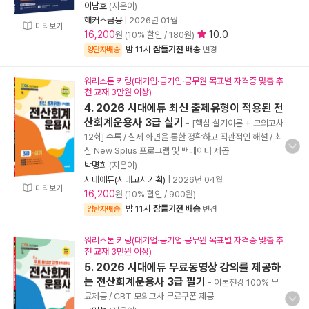
이남호
(지은이)
해커스금융
|
2026년 01월
미리보기
16,200
10.0
원 (10% 할인 / 180원)
밤 11시
잠들기전 배송
양탄자배송
변경
워리스톤 키링(대기업·공기업·공무원 목표별 자격증 맞춤 추
천 교재 3만원 이상)
4. 2026 시대에듀 최신 출제유형이 적용된 전
산회계운용사 3급 실기
- [핵심 실기이론 + 모의고사
12회] 수록 / 실제 화면을 통한 정확하고 직관적인 해설 / 최
신 New Splus 프로그램 및 백데이터 제공
박명희
(지은이)
시대에듀(시대고시기획)
|
2026년 04월
미리보기
16,200
원 (10% 할인 / 900원)
밤 11시
잠들기전 배송
양탄자배송
변경
워리스톤 키링(대기업·공기업·공무원 목표별 자격증 맞춤 추
천 교재 3만원 이상)
5. 2026 시대에듀 무료동영상 강의를 제공하
는 전산회계운용사 3급 필기
- 이론전강 100% 무
료제공 / CBT 모의고사 무료쿠폰 제공