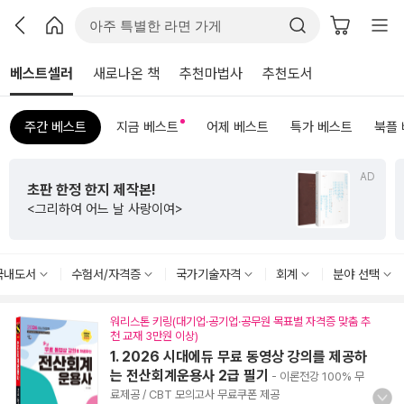
베스트셀러
새로나온 책
추천마법사
추천도서
주간 베스트
지금 베스트
어제 베스트
특가 베스트
북플
AD
초판 한정 한지 제작본!
<그리하여 어느 날 사랑이여>
국내도서
수험서/자격증
국가기술자격
회계
분야 선택
워리스톤 키링(대기업·공기업·공무원 목표별 자격증 맞춤 추
천 교재 3만원 이상)
1. 2026 시대에듀 무료 동영상 강의를 제공하
는 전산회계운용사 2급 필기
- 이론전강 100% 무
료제공 / CBT 모의고사 무료쿠폰 제공