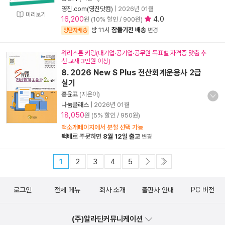
영진.com(영진닷컴)
|
2026년 01월
미리보기
16,200
4.0
원 (10% 할인 / 900원)
밤 11시
잠들기전 배송
양탄자배송
변경
워리스톤 키링(대기업·공기업·공무원 목표별 자격증 맞춤 추
천 교재 3만원 이상)
8. 2026 New S Plus 전산회계운용사 2급
실기
홍윤표
(지은이)
나눔클래스
|
2026년 01월
18,050
원 (5% 할인 / 950원)
책소개페이지에서 분철 선택 가능
택배
로 주문하면
8월 12일 출고
변경
1
2
3
4
5
로그인
전체 메뉴
회사 소개
출판사 안내
PC 버전
(주)알라딘커뮤니케이션