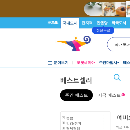
HOME
전자책
만권당
외국도서
국내도서
첫달무료
국내도
분야보기
오뒷세이아
추천마법사
베
베스트셀러
주간 베스트
지금 베스트
예비
종합
건강/취미
최근 1주
경제경영