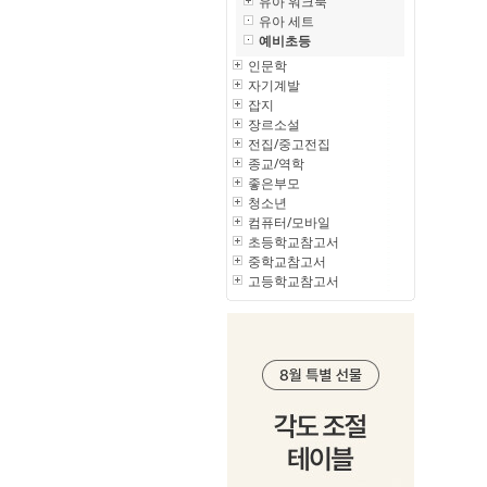
유아 워크북
유아 세트
예비초등
인문학
자기계발
잡지
장르소설
전집/중고전집
종교/역학
좋은부모
청소년
컴퓨터/모바일
초등학교참고서
중학교참고서
고등학교참고서