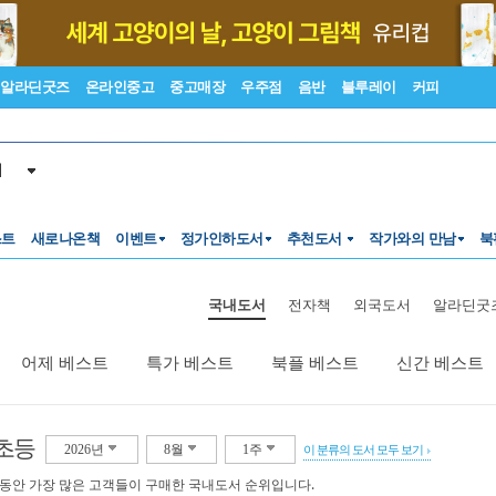
알라딘굿즈
온라인중고
중고매장
우주점
음반
블루레이
커피
서
스트
새로나온책
이벤트
정가인하도서
추천도서
작가와의 만남
북
국내도서
전자책
외국도서
알라딘굿
어제 베스트
특가 베스트
북플 베스트
신간 베스트
초등
2026년
8월
1주
이 분류의 도서 모두 보기
 동안 가장 많은 고객들이 구매한 국내도서 순위입니다.