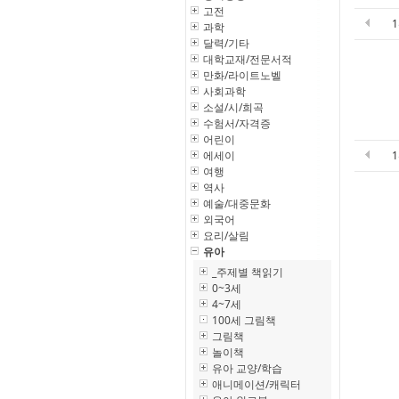
고전
과학
달력/기타
대학교재/전문서적
만화/라이트노벨
사회과학
소설/시/희곡
수험서/자격증
어린이
에세이
여행
역사
예술/대중문화
외국어
요리/살림
유아
_주제별 책읽기
0~3세
4~7세
100세 그림책
그림책
놀이책
유아 교양/학습
애니메이션/캐릭터