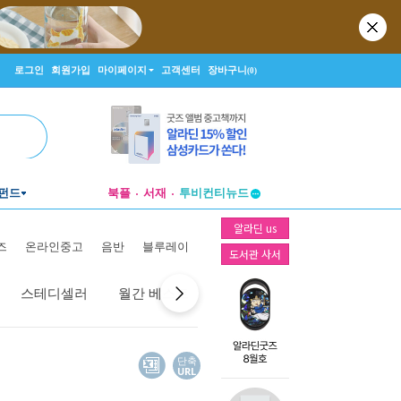
로그인
회원가입
마이페이지
고객센터
장바구니
(0)
펀드
북플
서재
투비컨티뉴드
창작플랫폼
알라딘 us
투비컨티뉴드
즈
온라인중고
음반
블루레이
도서관 사서
스테디셀러
월간 베스트
역대 베스트
선물 베스트
단축
URL