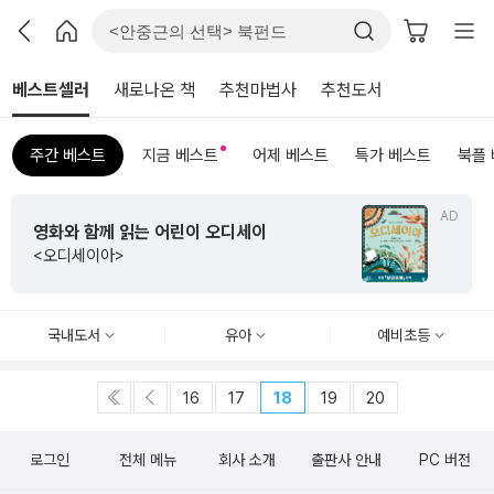
베스트셀러
새로나온 책
추천마법사
추천도서
주간 베스트
지금 베스트
어제 베스트
특가 베스트
북플
AD
영화와 함께 읽는 어린이 오디세이
<오디세이아>
국내도서
유아
예비초등
16
17
18
19
20
로그인
전체 메뉴
회사 소개
출판사 안내
PC 버전