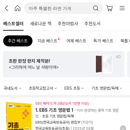
베스트셀러
새로나온 책
추천마법사
추천도서
주간 베스트
지금 베스트
어제 베스트
특가 베스트
북플
AD
초판 한정 한지 제작본!
<그리하여 어느 날 사랑이여>
국내도서
초등학교참고서
EBS 초등
기초 영문법/독해
EBS 북마크 자 (대상도서 1만원 이상)
1. EBS 기초 영문법 1
- 미리 완성하는 중학 기초 영문
법
-
초등 기초 영문법/독해
EBS(한국교육방송공사) 편집부
(지은이)
한국교육방송공사(초등)
|
2025년 06월