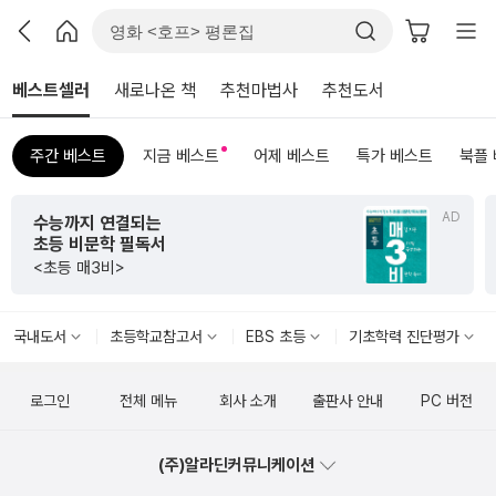
베스트셀러
새로나온 책
추천마법사
추천도서
주간 베스트
지금 베스트
어제 베스트
특가 베스트
북플
AD
초판 한정 한지 제작본
서
<그리하여 어느 날 사
국내도서
초등학교참고서
EBS 초등
기초학력 진단평가
로그인
전체 메뉴
회사 소개
출판사 안내
PC 버전
(주)알라딘커뮤니케이션