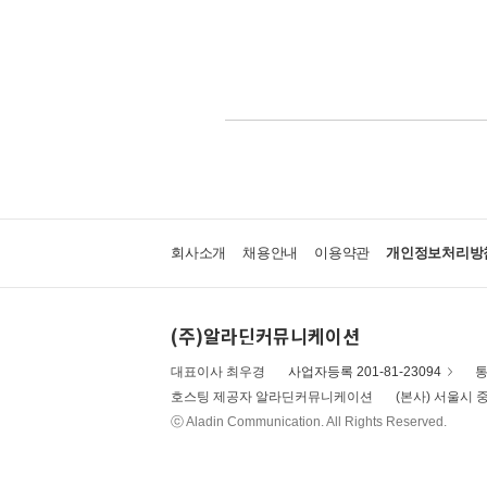
회사소개
채용안내
이용약관
개인정보처리방
(주)알라딘커뮤니케이션
대표이사 최우경
사업자등록 201-81-23094
통
호스팅 제공자 알라딘커뮤니케이션
(본사) 서울시 중
ⓒ Aladin Communication. All Rights Reserved.