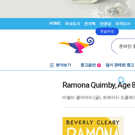
HOME
국내도서
전자책
만권당
외국도서
첫달무료
온라인 
분야보기
중고음반
많이 판매된 중고
N
1천원부터
중고음반
Ramona Quimby, Age 8
비벌리 클리어리
(글),
트레이시 도클레