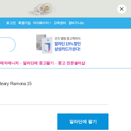
로그인
회원가입
마이페이지
고객센터
장바구니
(0)
판매자매니저
알라딘에 중고팔기
중고 전문셀러샵
Cleary Ramona 15
알라딘에 팔기