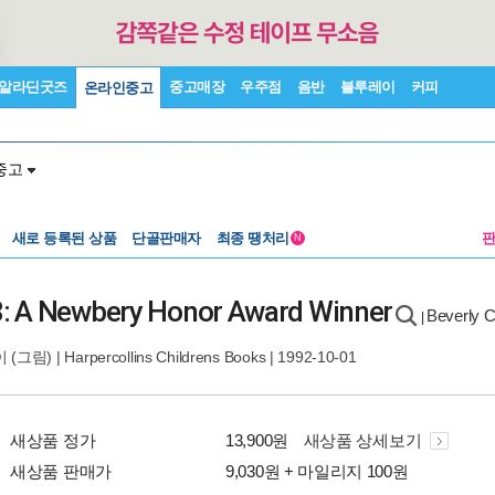
알라딘굿즈
중고매장
우주점
음반
블루레이
커피
온라인중고
중고
새로 등록된 상품
단골판매자
최종 땡처리
N
: A Newbery Honor Award Winner
Beverly 
|
이
(그림) |
Harpercollins Childrens Books
| 1992-10-01
새상품 정가
13,900원
새상품 상세보기
새상품 판매가
9,030원 + 마일리지 100원