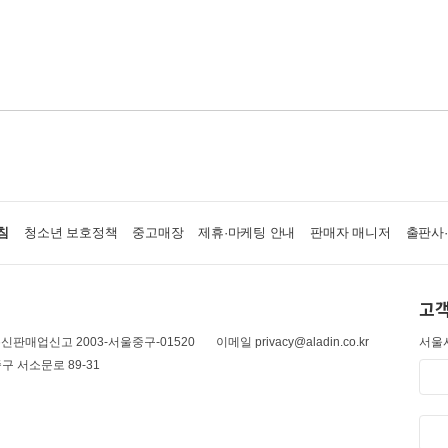
침
청소년 보호정책
중고매장
제휴·마케팅 안내
판매자 매니저
출판사
고객
신판매업신고 2003-서울중구-01520
이메일 privacy@aladin.co.kr
서울시
구 서소문로 89-31