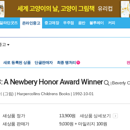
알라딘굿즈
중고매장
우주점
음반
블루레이
커피
온라인중고
중고
새로 등록된 상품
단골판매자
최종 땡처리
N
: A Newbery Honor Award Winner
Beverly 
|
이
(그림) |
Harpercollins Childrens Books
| 1992-10-01
새상품 정가
13,900원
새상품 상세보기
새상품 판매가
9,030원 + 마일리지 100원