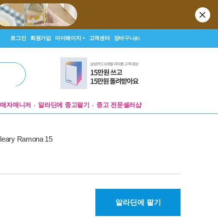
로그인
회원가입
마이페이지
고객센터
장바구니
(0)
판매자매니저
알라딘에 중고팔기
중고 전문셀러샵
Cleary Ramona 15
알라딘에 팔기