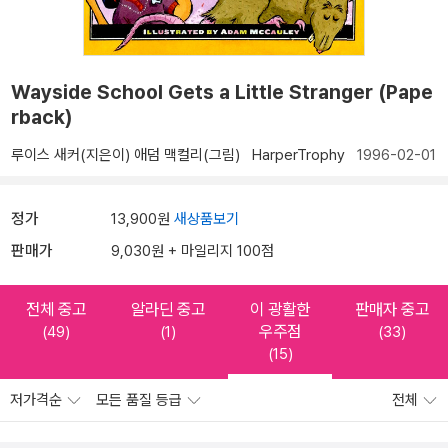
Wayside School Gets a Little Stranger (Pape
rback)
루이스 새커(지은이)
애덤 맥컬리(그림)
HarperTrophy
1996-02-01
정가
13,900원
새상품보기
판매가
9,030원 + 마일리지 100점
전체 중고
알라딘 중고
이 광활한
판매자 중고
우주점
(49)
(1)
(33)
(15)
저가격순
모든 품질 등급
전체