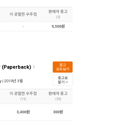
판매자 중고
이 광활한 우주점
(3)
-
9,500원
중고
r (Paperback)
ㅣ
모두보기
중고로
y
| 2019년 3월
팔기
이 광활한 우주점
판매자 중고
(15)
(33)
3,400원
300원