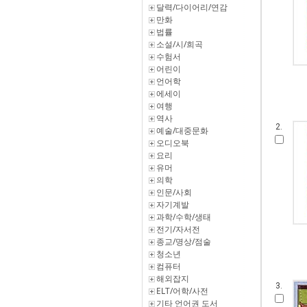
달력/다이어리/연감
만화
법률
소설/시/희곡
수험서
어린이
언어학
에세이
여행
역사
2.
예술/대중문화
오디오북
요리
유머
의학
인문/사회
자기계발
과학/수학/생태
전기/자서전
종교/명상/점술
청소년
컴퓨터
해외잡지
3.
ELT/어학/사전
기타 언어권 도서