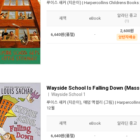
루이스 새커
(지은이) |
Harpercollins Childrens Books
알라딘 중고
새책
eBook
(1)
2,600원
6,640원(품절)
-
양탄자배송
Wayside School Is Falling Down (Mas
Wayside School 1
ㅣ
루이스 새커
(지은이),
애덤 맥컬리
(그림) |
Harpercollin
12월
새책
eBook
알라딘 중고
6,640원(품절)
-
-