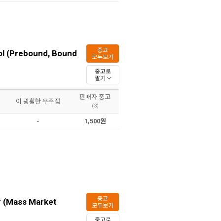
중고
ol (Prebound, Bound
모두보기
중고로
팔기
판매자 중고
이 광활한 우주점
(3)
-
1,500원
중고
r (Mass Market
모두보기
중고로