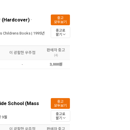
중고
r (Hardcover)
-
모두보기
중고로
ns Childrens Books
| 1995년
팔기
판매자 중고
이 광활한 우주점
(4)
-
3,000원
중고
ide School (Mass
모두보기
중고로
년 9월
팔기
이 광활한 우주점
판매자 중고