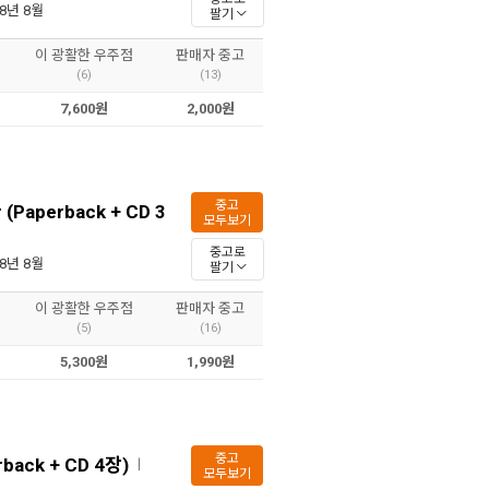
08년 8월
팔기
이 광활한 우주점
판매자 중고
(6)
(13)
7,600원
2,000원
중고
r (Paperback + CD 3
모두보기
중고로
08년 8월
팔기
이 광활한 우주점
판매자 중고
(5)
(16)
5,300원
1,990원
중고
erback + CD 4장)
ㅣ
모두보기