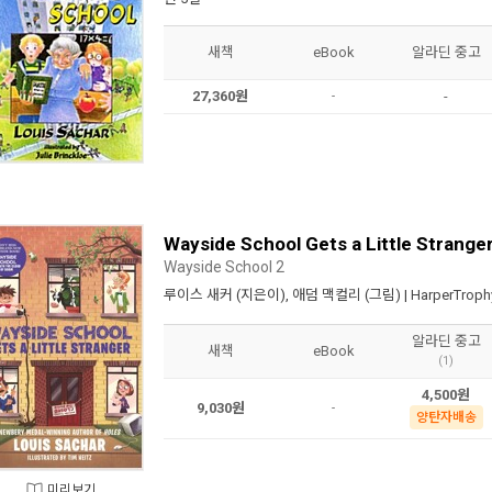
새책
eBook
알라딘 중고
27,360원
-
-
Wayside School Gets a Little Strange
Wayside School 2
루이스 새커
(지은이),
애덤 맥컬리
(그림) |
HarperTroph
알라딘 중고
새책
eBook
(1)
4,500원
9,030원
-
양탄자배송
미리보기