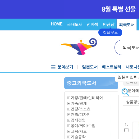
HOME
국내도서
전자책
만권당
외국도서
첫달무료
외국도
분야보기
일본도서
베스트셀러
새로나
일본어입력
온라인
중고외국도서
이 분야
가정/원예/인테리어
상품명
가족/관계
건강/스포츠
건축/디자인
경제경영
1.
공예/취미/수집
교육/자료
기술공학