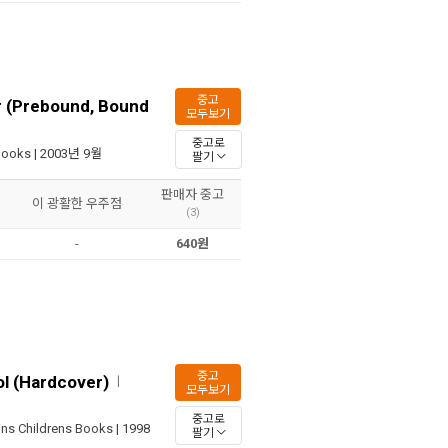
중고
r (Prebound, Bound
모두보기
중고로
Books
| 2003년 9월
팔기
판매자 중고
이 광활한 우주점
(3)
-
640원
중고
l (Hardcover)
ㅣ
모두보기
중고로
ins Childrens Books
| 1998
팔기