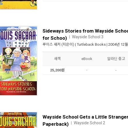
Sideways Stories from Wayside Scho
Wayside School 3
ㅣ
for Schoo)
루이스 새커
(지은이) |
Turtleback Books
| 2004년 12월
새책
eBook
알라딘 중고
25,200원
-
-
Wayside School Gets a Little Strange
Wayside School 2
ㅣ
Paperback)