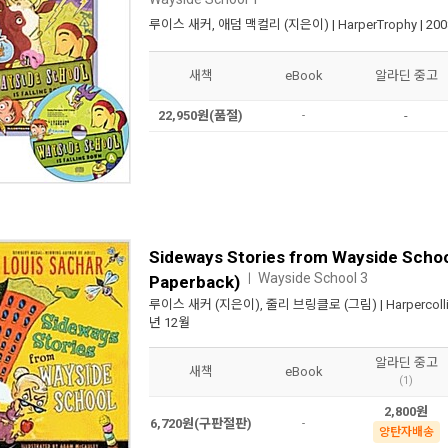
루이스 새커
,
애덤 맥컬리
(지은이) |
HarperTrophy
| 20
새책
eBook
알라딘 중고
22,950원(품절)
-
-
Sideways Stories from Wayside Scho
Wayside School 3
ㅣ
Paperback)
루이스 새커
(지은이),
줄리 브링클로
(그림) |
Harpercoll
년 12월
알라딘 중고
새책
eBook
(1)
2,800원
6,720원(구판절판)
-
양탄자배송