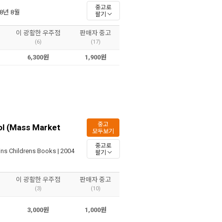
중고로
08년 8월
팔기
이 광활한 우주점
판매자 중고
(6)
(17)
6,300원
1,900원
중고
ol (Mass Market
모두보기
중고로
ins Childrens Books
| 2004
팔기
이 광활한 우주점
판매자 중고
(3)
(10)
3,000원
1,000원