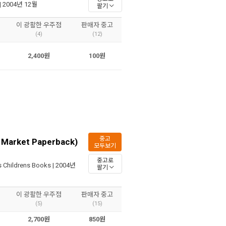
| 2004년 12월
팔기
이 광활한 우주점
판매자 중고
(4)
(12)
2,400원
100원
중고
s Market Paperback)
모두보기
중고로
s Childrens Books
| 2004년
팔기
이 광활한 우주점
판매자 중고
(5)
(15)
2,700원
850원