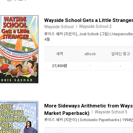
Wayside School Gets a Little Strange
Wayside School 2
Wayside School
ㅣ
루이스 새커
(지은이),
Joel Schick
(그림) |
Harpercolli
4월
새책
eBook
알라딘 중고
27,830원
-
-
More Sideways Arithmetic from Ways
Wayside School 5
ㅣ
Market Paperback)
루이스 새커
(지은이) |
Scholastic Paperbacks
| 1994