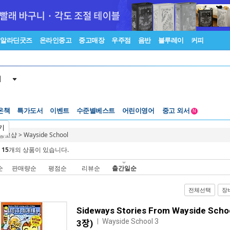
알라딘굿즈
온라인중고
중고매장
우주점
음반
블루레이
커피
서
온책
특가도서
이벤트
수준별베스트
어린이영어
중고 외서
N
Lexile®
5백원부터
기
 중고샵
>
Wayside School
수준별베스트
중고 외서
에
15
개의 상품이 있습니다.
순
판매량순
평점순
리뷰순
출간일순
전체선택
장
Sideways Stories From Wayside Scho
Wayside School 3
ㅣ
3장)