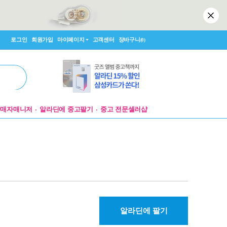
로그인
회원가입
마이페이지
고객센터
장바구니
(0)
판매자매니저
알라딘에 중고팔기
중고 전문셀러샵
알라딘에 팔기