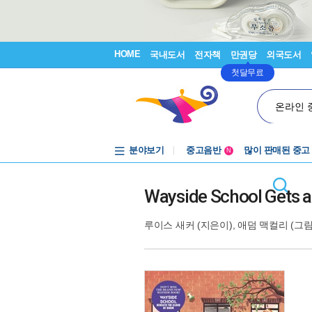
HOME
국내도서
전자책
만권당
외국도서
첫달무료
온라인 
분야보기
중고음반
많이 판매된 중고
N
1천원부터
중고음반
Wayside School Gets a 
루이스 새커
(지은이),
애덤 맥컬리
(그림)