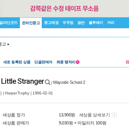
알라딘굿즈
중고매장
우주점
음반
블루레이
커피
온라인중고
중고
새로 등록된 상품
단골판매자
최종 땡처리
N
Little Stranger
Wayside School 2
|
 |
HarperTrophy
| 1996-02-01
새상품 정가
13,900원
새상품 상세보기
새상품 판매가
9,030원 + 마일리지 100원