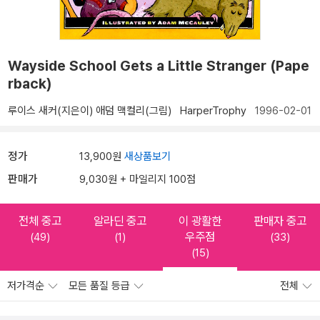
Wayside School Gets a Little Stranger (Pape
rback)
루이스 새커(지은이)
애덤 맥컬리(그림)
HarperTrophy
1996-02-01
정가
13,900원
새상품보기
판매가
9,030원 + 마일리지 100점
전체 중고
알라딘 중고
이 광활한
판매자 중고
우주점
(49)
(1)
(33)
(15)
저가격순
모든 품질 등급
전체