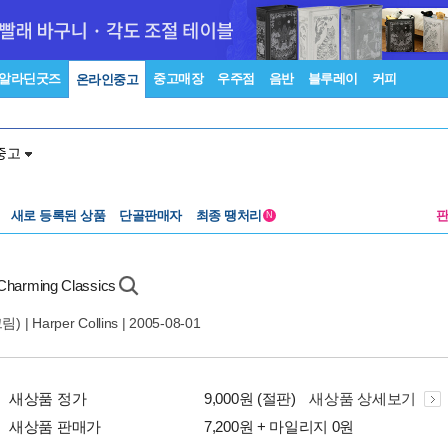
알라딘굿즈
중고매장
우주점
음반
블루레이
커피
온라인중고
중고
새로 등록된 상품
단골판매자
최종 땡처리
N
Charming Classics
림) |
Harper Collins
| 2005-08-01
새상품 정가
9,000원 (절판)
새상품 상세보기
새상품 판매가
7,200원 + 마일리지 0원