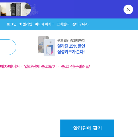
로그인
회원가입
마이페이지
고객센터
장바구니
(0)
판매자매니저
알라딘에 중고팔기
중고 전문셀러샵
알라딘에 팔기