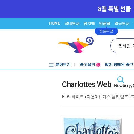
HOME
국내도서
전자책
만권당
외국도서
첫달무료
온라인 
분야보기
중고음반
많이 판매된 중고
N
1천원부터
중고음반
Charlotte's Web
Newbery, 
-
E. B. 화이트
(지은이),
가스 윌리엄즈
(그