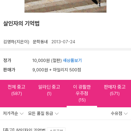
살인자의 기억법
김영하(지은이)
문학동네
2013-07-24
정가
10,000원 (절판)
새상품보기
판매가
9,000원 + 마일리지 500점
전체 중고
알라딘 중고
이 광활한
판매자 중고
우주점
(587)
(1)
(571)
(15)
저가격순
모든 품질 등급
수유점
[중고] 살인자의 기억법
소득공제