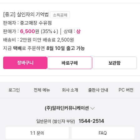
[중고] 살인자의 기억법
소득공제
판매자 :
중고매장 수유점
판매가 :
6,500
원 (35%↓) │ 상태 :
상
배송비 : 2만원 미만 배송료 2,500원
지금
택배
로 주문하면
8월 10일 출고 가능
장바구니
바로구매
보관함
로그인
전체 메뉴
회사 소개
출판사 안내
PC 버전
(주)알라딘커뮤니케이션
1544-2514
일반문의 (발신자 부담)
1:1 문의
FAQ