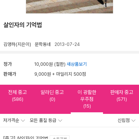
살인자의 기억법
김영하(지은이)
문학동네
2013-07-24
정가
10,000원 (절판)
새상품보기
판매가
9,000원 + 마일리지 500점
전체 중고
알라딘 중고
이 광활한
판매자 중고
우주점
(586)
(0)
(571)
(15)
저가격순
모든 품질 등급
신림점
[중고] 살인자의 기억법
소득공제