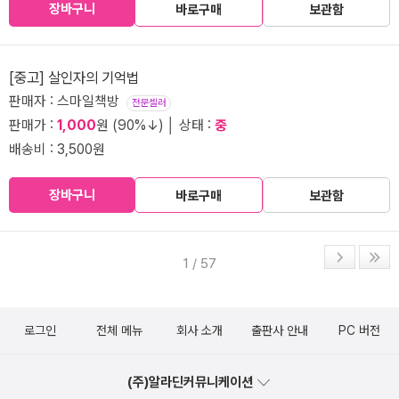
장바구니
바로구매
보관함
[중고] 살인자의 기억법
판매자 : 스마일책방
전문셀러
판매가 :
1,000
원 (90%↓) │ 상태 :
중
배송비 : 3,500원
장바구니
바로구매
보관함
1 / 57
로그인
전체 메뉴
회사 소개
출판사 안내
PC 버전
(주)알라딘커뮤니케이션