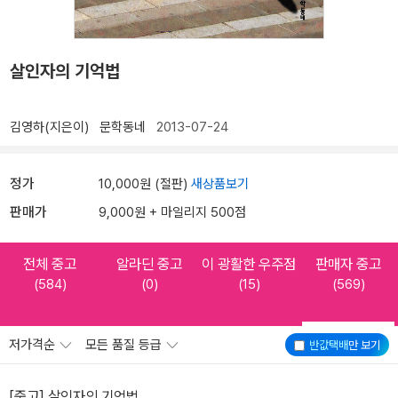
살인자의 기억법
김영하(지은이)
문학동네
2013-07-24
정가
10,000원 (절판)
새상품보기
판매가
9,000원 + 마일리지 500점
전체 중고
알라딘 중고
이 광활한 우주점
판매자 중고
(584)
(0)
(15)
(569)
저가격순
모든 품질 등급
반값택배
만 보기
[중고] 살인자의 기억법