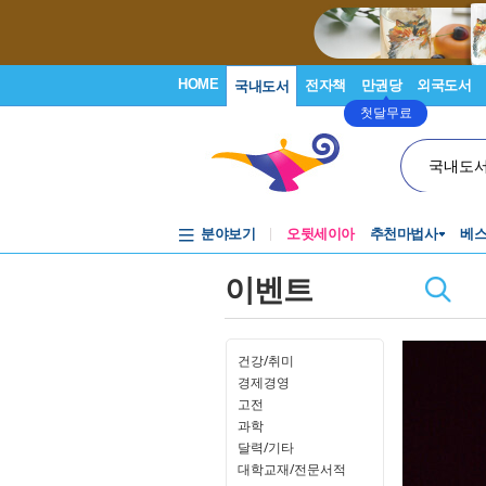
HOME
전자책
만권당
외국도서
국내도서
첫달무료
국내도
분야보기
오뒷세이아
추천마법사
베
이벤트
건강/취미
경제경영
고전
과학
달력/기타
대학교재/전문서적