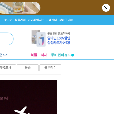
로그인
회원가입
마이페이지
고객센터
장바구니
(0)
펀드
북플
서재
투비컨티뉴드
창작플랫폼
외국도서
음반
블루레이
투비컨티뉴드