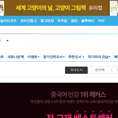
알라딘굿즈
온라인중고
중고매장
우주점
음반
블루레이
커피
서
스트
새로나온책
이벤트
정가인하도서
추천도서
작가와의 만남
북
국내도서
전자책