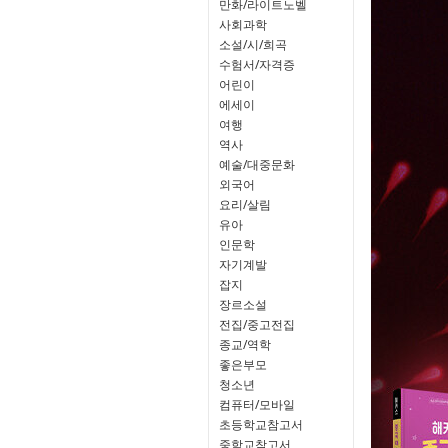
만화/라이트노벨
사회과학
소설/시/희곡
수험서/자격증
어린이
에세이
여행
역사
예술/대중문화
외국어
요리/살림
유아
인문학
자기계발
잡지
장르소설
전집/중고전집
종교/역학
좋은부모
청소년
컴퓨터/모바일
초등학교참고서
중학교참고서