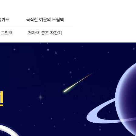
성카드
묵직한 여운의 드립백
 그림책
전자책 굿즈 자판기