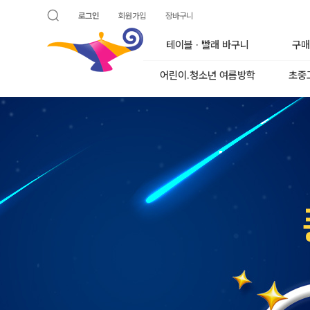
로그인
회원가입
장바구니
검색 열기
알라딘
테이블 · 빨래 바구니
구매
어린이.청소년 여름방학
초중