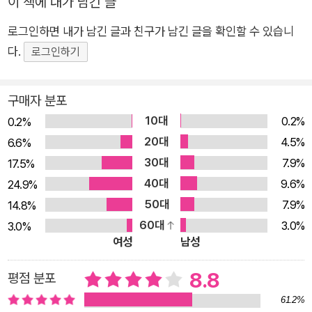
이 책에 내가 남긴 글
의 탁월함을 입증했다. 1920년대 월 스트리트를 주요 배경으로
한 『트러스트』는 금융계에서 전설적인 성공을 거두며 어마어마
로그인하면 내가 남긴 글과 친구가 남긴 글을 확인할 수 있습니
한 부를 쌓은 앤드루 베벨과 밀드레드 베벨 부부에 대해 네 가지
다.
로그인하기
서로 다른 이야기를 펼쳐나가면서 경제, 금융, 돈, 권력, 계급 등
오늘날 가장 시급하고 중요한 문제를 다룬다. 소설의 제목 ‘트러
구매자 분포
스트(Trust)’는 신뢰, 신탁, 위탁, 기업합동 등 다양한 의미를 품
10대
0.2%
0.2%
고 있는 단어로, 같은 인물에 대한 여러 이야기 중 어느 이야기가
20대
4.5%
6.6%
신뢰할 만한지, 어느 서술을 믿을 것인지 등의 질문을 담은 중의
30대
7.9%
17.5%
적 의미로 쓰였다. 20세기 초 월 스트리트를 지배했던 인물 그에
40대
9.6%
24.9%
대한 네 개의 서로 다른 이야기 『트러스트』는 크게 네 개의 챕터
50대
7.9%
14.8%
로 구성되어 있으며, 각각 소설, 자서전, 회고록, 일기의 형식으로
60대
3.0%
3.0%
동일 인물에 대한 이야기를 펼쳐나간다. 작품을 여는 첫 챕터 ‘채
여성
남성
권’은 해럴드 배너라는 가상의 작가가 쓴 소설의 형식을 띠고 있
다. ‘채권’의 주인공은 담배 무역으로 성공해 커다란 부를 축적한
8.8
평점 분포
집안의 후손 벤저민 래스크로, 부모님이 돌아가신 뒤 담배 사업을
61.2%
처분하고 가문의 부와 타고난 수학적 감각을 활용해 금융계에 뛰