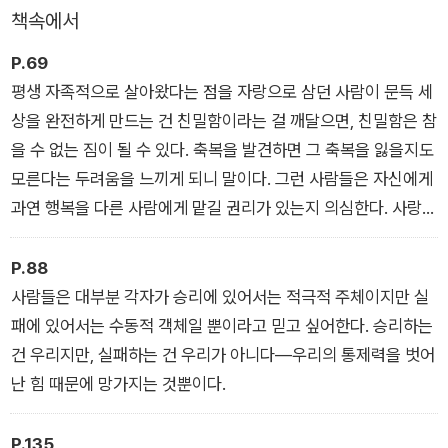
첨예하게 대립하는 가운데 어떤 내러티브를 믿을 것인가 하는 근
책속에서
본적인 질문을 던지고, 앤드루 베벨과 밀드레드 베벨의 결혼생활
을 통해 부부 사이의 신뢰를 이야기하며, 인간사 전체에서 신뢰와
P.69
배신이라는 것이 어떤 역할을 하고 있는지를 면밀하게 들여다본
평생 자족적으로 살아왔다는 점을 자랑으로 삼던 사람이 문득 세
다.
상을 완전하게 만드는 건 친밀함이라는 걸 깨달으면, 친밀함은 참
을 수 없는 짐이 될 수 있다. 축복을 발견하면 그 축복을 잃을지도
그러는 한편으로 작가는 우리의 삶을 지배하는 전능함을 가졌지
모른다는 두려움을 느끼게 되니 말이다. 그런 사람들은 자신에게
만 동시에 비실재적이고 허구적인 존재로서의 ‘돈’에 대한 이야기
과연 행복을 다른 사람에게 맡길 권리가 있는지 의심한다. 사랑하
를 펼쳐나간다. 철저한 자료조사를 바탕으로 20세기 초 주식시
는 상대가 자신의 숭배를 지루하다고 느낄지 모른다고 걱정한다.
장과 금융계를 사실적으로 그리며 월 스트리트로 대변되는 금융
상대에 대한 갈망이 그들로서는 직접 확인할 수 없는 일그러진 표
P.88
자본의 특성과 그 추상적인 구조를 파헤치고, 부와 권력이라는 신
정으로 드러났을지 몰라 두려워한다. 그리하여, 그들은 이 모든
사람들은 대부분 각자가 승리에 있어서는 적극적 주체이지만 실
화의 허상을 우리 앞에 낱낱이 드러낸다. 그리고 자본주의, 금융,
의문과 걱정의 무게에 허리가 굽어져 자신의 내면을 보게 되고,
패에 있어서는 수동적 객체일 뿐이라고 믿고 싶어한다. 승리하는
권력, 계급과 같은, 시대를 초월해 현재에도 여전히 시급하고 중
동반자 관계에서 새로 발견한 기쁨 탓에 이제는 떨쳐버렸다고 생
건 우리지만, 실패하는 건 우리가 아니다―우리의 통제력을 벗어
요한 문제들을 이야기한다.
각했던 고독을 더욱 깊이 표현하게 된다.
난 힘 때문에 망가지는 것뿐이다.
P.135