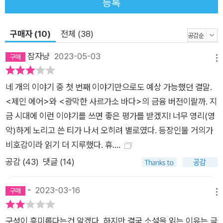
등록
집으로 초대해 작은 음악회를 여는 등 예술계의 후원자로 활동한
다. 그러나 1929년 미국에 전례없는 대공황이 찾아오면서 부부
구매자 (10)
전체 (38)
의 삶에도 비극의 그림자가 드리우기 시작한다. ‘채권’에 뒤이은
두번째 챕터에서는 ‘나의 인생’이라는 제목의 미완성 자서전이 펼
잠자냥
2023-05-03
메뉴
쳐진다. 앤드루 베벨, 즉 ‘채권’에 등장한 벤저민 래스크의 실제
모델인 인물이 자신의 삶과 일, 아내 밀드레드와의 결혼생활에 대
네 개의 이야기 중 첫 번째 이야기만으로도 예상 가능했던 결말.
해 직접 이야기를 한 것이다. 앤드루 베벨은 자신의 삶에 대한 소
<제인 에어>와 <광막한 사르가소 바다>의 금융 버전이랄까. 지
문과 허구에 반박하고자 이 자서전을 쓰게 되었다고 밝히며 “개
금 시대에 이런 이야기를 쓰면 좋은 평가를 받겠지! 너무 영리(영
인의 이득은 국가의 선과 일체를 이루어야 한다”는 선조의 가르
악)하게 노리고 쓴 티가 나서 오히려 별로였다. 등장인물 거의가
침을 토대로 자신이 개인적 성취를 이룬 동시에 국가의 발전에 기
비호감이라 읽기 더 지루했다. 휴….
여했다는 주장을 펼친다. 불완전한 문장과 개요, 지시사항 등이
공감 (
43
)
댓글 (14)
군데군데 남아 있는 이 자서전에서 앤드루의 아내 밀드레드는 예
술을 사랑하고 꽃꽂이를 좋아하는, 연약한 천성을 가진 섬세하고
-
2023-03-16
가정적인 인물로 그려진다. 이어지는 세번째 챕터 ‘회고록을 기억
메뉴
하며’는 아이다 파르텐자라는 작가가 쓴 글로, 그녀는 젊은 시절
구성이 흥미롭다는건 알겠다. 하지만 결국 소설을 읽는 이유는 글
앤드루 베벨의 비서이자 자서전 대필 작가로 일했던 경험을 회고