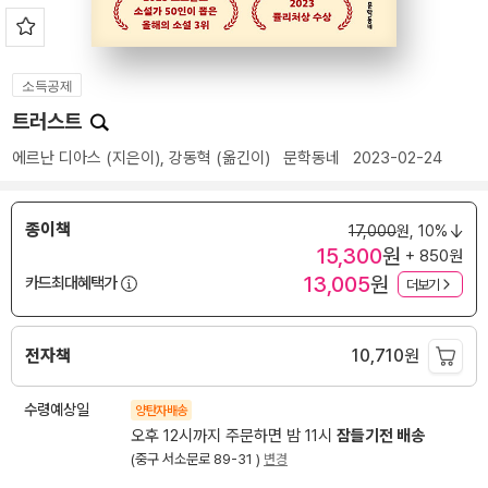
소득공제
트러스트
에르난 디아스
(지은이),
강동혁
(옮긴이)
문학동네
2023-02-24
종이책
17,000
원,
10%
15,300
원
+ 850원
13,005
원
카드최대혜택가
더보기
전자책
10,710
원
수령예상일
양탄자배송
오후 12시까지 주문하면 밤 11시
잠들기전 배송
(중구 서소문로 89-31 )
변경