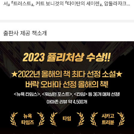
처상과 커커스상을 수상했다. 이 소설은 부커상 후보에 올랐고,
서』 『트러스트』, 커트 보니것의 『타이탄의 세이렌』, 압둘라자크
<뉴욕 타임스> <타임> <워싱턴 포스트> 올해의 책 top 10에
구르나의 『그후의 삶』, J. K. 롤링의 해리 포터 시리즈 등이 있다.
이름을 올린 것을 포함해 서른 개가 넘는 매체에서 올해의 책으로
선정되었다. 버락 오바마 전 대통령이 올해의 책으로 선정했으며,
출판사 제공 책소개
HBO 시리즈로 제작될 예정이다. 에르난 디아스는 <파리 리뷰>
<하퍼스> <애틀랜틱> <그란타> 등의 매체에 글을 기고해왔
고, 구겐하임 펠로십, 와이팅상 등을 수상했다. 그의 작품은 전 세
계 34개 언어로 번역, 출간되었다.