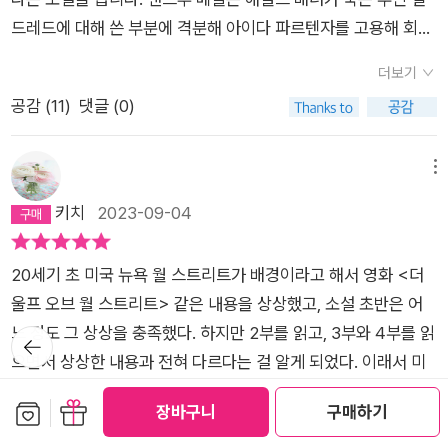
을 '미친 여자'나 '가정에 충실한 순종적 아내'로 뒤틀고 축소하는
적인 성공을 거두며 어마어마한 부를 쌓는 사람이다. 그런데 해럴
드레드에 대해 쓴 부분에 격분해 아이다 파르텐자를 고용해 회고
전형적인 가부장제의 문법을 따르고 있기 때문이다. 각 부가 각기
드 배너는 왜 이 부부를 모델로 <채권>이라는 소설을 쓰게 되었
록을 쓰지만 내용은 자꾸 왜곡되고 종래에는 앤드루 베벨이 아이
다른 작품이라고 할 때 내가 매길 별점은 각각 별 2개, 별 1개, 별
더보기
을까? 베벨 가문의 이력과 앤드루 베벨이라는 인물 자체도 흥미
다의 가정사까지 차용하여 허구의 사실을 만듭니다. 앤드루 베벨
5개, 별 4개가 될 것이다. 그토록 너른 스펙트럼을 보여준 에르난
공감 (
11
)
댓글 (0)
가 있어 보이지만 그보다는 그의 아내인 헬렌, 즉 밀드레드 베벨
사후 칠십대가 된 아이다는 박물관이 된 앤드루의 저택을 방문하
디아스에게 바칠 별은 결과적으로 다섯 개가 되었다.처음엔 1부
의 일생이 좀 더 사람들의 주목을 끌 것 같다. 엄청난 재산을 가진
고 자료를 조사하다 밀드레드가 남긴 일기를 빼돌리고, 그 일기
가 소설 속의 소설인 줄 모르고 읽었다. 그래서 이 이야기가 기준
사람들로부터 주목과 선망을 동시에 받는 부부. 그런데 그중 아내
속에는 밀드레드가 앤드루의 묘사와는 달리 앤드루의 실질적인
메뉴
이 되었다. 벤저민 래스크가 앤드루 베벨이고 헬렌 브레보트가 밀
가 정신병원에서 미쳐버려서 죽는다면?! 해럴드 배너의 소설은
두뇌임이 나옵니다.이 소설은 출판사의 광고로는 금융자본과 돈
키치
2023-09-04
드레드 베벨이겠구나, 하고 읽다가 3부에서 완전히 세계관이 재
그렇게 전개된다. 이것은 진실, 즉 믿을만한(Trust) 이야기일까?
에 대해 쓴 것으로 보이지만 결론은 라쇼몽식 구성을 보여줍니다.
편됐다. 3부에서 비로소 '세상의 원형이 뒤집혀 있다는 걸 알았
소설이라는데?2부에서는 이 앤드루 베벨이라는 인물이 직접 자
역사는 승자의 기록이랄까요? 돈에 대한 이야기라기보다는 진실
고, 현실이 뒤집혀 있어도 한눈에 이해(334)'할 수 있게 된 것이
20세기 초 미국 뉴욕 월 스트리트가 배경이라고 해서 영화 <더
신의 이야기를 한다. 이른바 자서전- 거물급의 미국 백인 남자가
과 허구에 대한 이야기라고 할 수 있습니다.
다.3부의 화자인 아이다 파르텐자는 앤드루 베벨이 세상에 자신
울프 오브 월 스트리트> 같은 내용을 상상했고, 소설 초반은 어
그렇듯이 이 자서전 또한 눈뜨고 보기 어려울 만큼 자뻑으로 점철
만의 버전으로 본인의 이야기를 남기기 위해 고용한 대필작가이
느 정도 그 상상을 충족했다. 하지만 2부를 읽고, 3부와 4부를 읽
뒤로가
되어 있다.........하....... 그래서 더 읽기 힘들었던 것 같다. 그러나
기
다. 최종 면접에 남은 후보자들을 보고 아이다는 강렬한 유사성을
으면서 상상한 내용과 전혀 다르다는 걸 알게 되었다. 이래서 미
영리한 포석을 깔아놓은 작가보다 더 영리한 독자는(내가 영리하
느낀다. 그건 베벨이 대필작가로, 아내인 밀드레드와 유사한 사람
국 평단과 언론이 찬사를 보내고, 뉴욕 타임스 베스트셀러가 되
단 뜻은 아니다 대개는 1부에서 유추할 수 있을 설정) 1~4부를
보관함담기
선물하기
장바구니
구매하기
을 찾고 있었기 때문이다. 따라서 아이다는 밀드레드에게 쉽게 공
고, HBO에서 케이트 윈슬렛 주연 드라마로 제작한다고 하는 거
통틀어 이 앤드루 베벨이라는 화자의 말이 가장 믿기 어려운, 어
더보기
통점을 느끼고 자신을 동일시하게 된다. 그래서 베벨이 아이다가