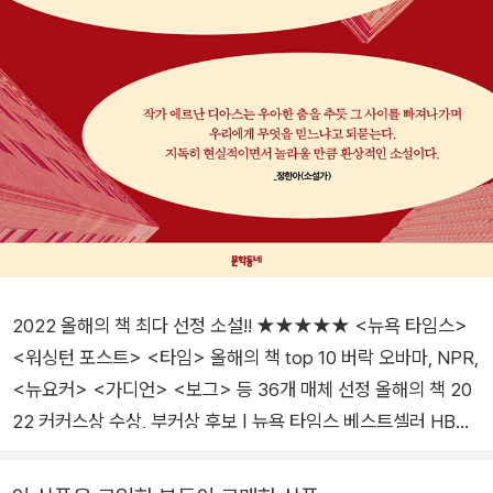
2022 올해의 책 최다 선정 소설!! ★★★★★ <뉴욕 타임스>
<워싱턴 포스트> <타임> 올해의 책 top 10 버락 오바마, NPR,
<뉴요커> <가디언> <보그> 등 36개 매체 선정 올해의 책 20
22 커커스상 수상, 부커상 후보 | 뉴욕 타임스 베스트셀러 HBO
시리즈 제작 예정 ★★★★★ 부와 성공이라는 신화, 돈과 사랑
이라는 허상, 그리고 남편과 아내라는 역할. 작가 에르난 디아스