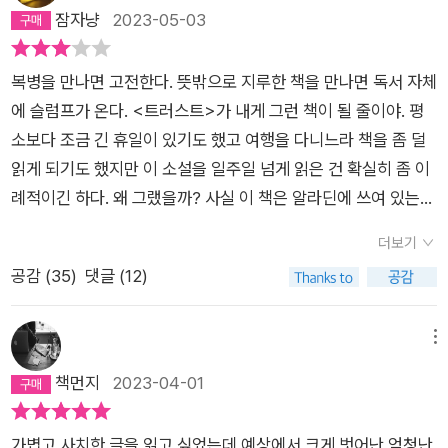
잠자냥
2023-05-03
복병을 만나면 고전한다. 뜻밖으로 지루한 책을 만나면 독서 자체
에 슬럼프가 온다. <트러스트>가 내게 그런 책이 될 줄이야. 평
소보다 조금 긴 휴일이 있기도 했고 여행을 다니느라 책을 좀 덜
읽게 되기도 했지만 이 소설을 일주일 넘게 읽은 건 확실히 좀 이
례적이긴 하다. 왜 그랬을까? 사실 이 책은 알라딘에 쓰여 있는
소개 내용만 보면 무척 흥미로워 보인다. “1920년대 월 스트리트
더보기
를 주요 배경으로 금융계에서 전설적인 성공을 거두며 어마어마
공감 (
35
)
댓글 (12)
한 부를 쌓은 앤드루 베벨과 밀드레드 베벨 부부에 대해 네 가지
서로 다른 이야기를 펼쳐나가면서 경제, 금융, 돈, 권력, 계급 등
오늘날 가장 시급하고 중요한 문제를 다룬다.”는 구절. 나도 이 내
메뉴
용에 혹해서 이 책을 읽을 목록에 올려두었다. 그런데 대체 왜 기
책먼지
2023-04-01
대보다 재미가 없었을까?이 작품 내의 복병이라면 1부와 2부가
아닐까 싶다. 나름의 반전을 꾀해 깔아놓은 포석인 1부와 2부가
가볍고 사치한 글을 읽고 싶었는데 예상에서 크게 벗어난 엄청난