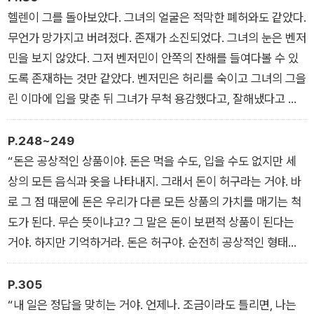
헬렌이 그를 돌아보았다. 그녀의 얼굴은 적막한 폐허와도 같았다.
무언가 망가지고 버려졌다. 존재가 소진되었다. 그녀의 눈은 벤저
민을 보지 않았다. 그저 벤저민이 안쪽의 잔해를 들여다볼 수 있
도록 존재하는 것만 같았다. 벤저민은 허리를 숙이고 그녀의 그을
린 이마에 입을 맞춘 뒤 그녀가 무척 용감했다고, 잘해냈다고 말
했다. 그는 자기가 미소 짓고 있는 것이기를 바랐다.
P.248~249
“돈은 공상적인 상품이야. 돈은 먹을 수도, 입을 수도 없지만 세
상의 모든 음식과 옷을 나타내지. 그래서 돈이 허구라는 거야. 바
로 그 점 때문에 돈은 우리가 다른 모든 상품의 가치를 매기는 척
도가 된다. 무슨 뜻이냐고? 그 말은 돈이 보편적 상품이 된다는
거야. 하지만 기억하거라. 돈은 허구야. 순전히 공상적인 형태의
상품이지, 그렇지? 금융자본은 더더욱 그래. 증권, 주식, 채권 같
은 것들. 강 건너의 저 노상강도들이 사고파는 것에 뭐든 현실적
P.305
이고 구체적인 가치가 있다고 생각하니? 아니. 아니, 그렇지 않
“내 일은 정답을 맞히는 거야. 언제나. 조금이라도 틀리면, 나는