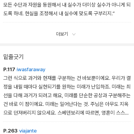
아. 증권이나 주식 같은 그 모든 쓰레기는 그저 미래 가치에 대한
모든 수단과 자원을 동원해서 내 실수가 더이상 실수가 아니게 되
주장일 뿐이야. 그러니까 돈이 허구라면 금융자본은 허구의 허구
도록 하네. 현실을 조정해서 내 실수에 맞도록 구부리지.”
인 거지. 저 범죄자들이 거래하는 건 그것뿐이다. 허구.”
더보기
밑줄긋기
P.117
iwasfaraway
그런 식으로 과거와 현재를 구분하는 건 바보뿐이에요. 우리가 결
정을 내릴 때마다 실현되기를 원하는 미래가 난입하죠. 미래는 최
선을 다해 과거가 되려고 해요, 미래를 단순한 공상과 구분해주는
건 바로 이 점이에요. 미래는 일어난다는 것. 주님은 아무도 지옥
으로 던져버리지 않으세요. 스베덴보리에 따르면, 영혼이 스스로
를 내던지는 거지요. 영혼이 각자의 자유의지로 지옥에 떨어지는
거랍니다. 그렇다면 선택이란 현재라는 가지에 접 붙으려는 미래
P.263
viajante