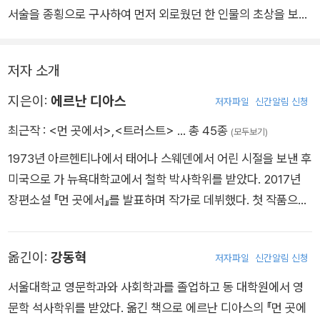
읽은 모든 것을 의심하기에 이르렀다. 『트러스트』는 광란의 시대
서술을 종횡으로 구사하여 먼저 외로웠던 한 인물의 초상을 보이
라 불리는 1920년대 미국의 금융시장과 결혼생활에 대한 이야기
고, 동시에 다른 각도에서 각종 ‘트러스트’들을 살핀다. 내러티브
다. 부와 성공이라는 신화, 돈과 사랑이라는 허상, 그리고 남편과
에 대한 믿음, 가족과 연인 사이의 신뢰, 고용주의 신임, 신탁 재
아내라는 역할. 작가 에르난 디아스는 우아한 춤을 추듯 그 사이
저자 소개
산, 1929년 월 스트리트 대폭락을 불러온 제도, 금융이라는 추상
를 빠져나가며 우리에게 무엇을 믿느냐고 되묻는다. 지독히 현실
적인 구조에 대한 신용까지. 진실은 우리의 믿음 안에서 만들어지
지은이:
에르난 디아스
저자파일
신간알림 신청
적이면서 놀라울 만큼 환상적인 소설이다.
는 것일까, 밖에 놓인 것일까. 믿음 그 자체가 현실이라면, 믿음을
최근작 :
<먼 곳에서>
,
<트러스트>
… 총 45종
(모두보기)
조정하고 구부리는 일에 나서야 하는가, 혹은 막아야 하는가. 깊
1973년 아르헨티나에서 태어나 스웨덴에서 어린 시절을 보낸 후
고 지적인 질문을 매끄러운 이야기에 담아낸 솜씨에 찬사를 보낸
미국으로 가 뉴욕대학교에서 철학 박사학위를 받았다. 2017년
다.
장편소설 『먼 곳에서』를 발표하며 작가로 데뷔했다. 첫 작품으로
단숨에 미국 문단의 주목을 받으며 퓰리처상과 펜/포크너상 최종
후보에 올랐고, 사로얀 국제상, 캐벌 어워드, 뉴 아메리칸 보이스
옮긴이:
강동혁
저자파일
신간알림 신청
어워드 등 다수의 상을 수상했다. <퍼블리셔스 위클리> 선정 올
해의 책 top 10, <릿허브> 선정 지난 10년간 최고의 소설 top 2
서울대학교 영문학과와 사회학과를 졸업하고 동 대학원에서 영
0에 뽑히기도 했다. 두번째 장편소설 『트러스트』(2022)로 퓰리
문학 석사학위를 받았다. 옮긴 책으로 에르난 디아스의 『먼 곳에