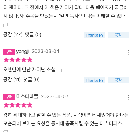
의 재미다. 그 점에서 이 책은 재미가 없다. 다음 페이지가 궁금하
록으로 풀어내며 그녀의 시각에서 본 베벨 부부의 모습을 펼쳐 보
지 않다. 왜 주목을 받았는지 '일반 독자' 인 나는 이해할 수 없다.
인다. 그리고 마지막 네번째 챕터 ‘선물’에서 그동안 다른 사람들
의 시선으로만 그려졌던 인물 밀드레드 베벨이 직접 쓴 일기가 등
장해 독자에게 놀라운 반전을 선사한다. 소설 속의 소설, 자서전,
공감 (
27
)
댓글 (0)
회고록, 일기. 당신은 어떤 이야기를 신뢰하겠는가? 20세기 초
월 스트리트의 거물을 주인공으로 한 소설, 그 실제 모델이 소설
yangji
2023-03-04
메뉴
의 내용을 반박하기 위해 쓴 자서전, 그 자서전을 대필한 작가의
회고록, 그리고 마지막으로 앞의 세 글에서 계속 타인의 관점으로
오랜만에 만난 재미난 소설
만 서술될 뿐 한 번도 자기 목소리를 내지 못한 아내 밀드레드 베
공감 (
11
)
댓글 (0)
벨의 일기. 에르난 디아스는 하나의 이야기를 네 개의 서로 다른
형식의 글로 변주하며 각각의 이야기에 걸맞은 문체와 분위기를
미스터마플
2023-04-07
메뉴
완벽하게 구현해낸다. 소설 ‘채권’은 마치 이디스 워턴이나 피츠
제럴드가 쓴 지난 세기의 고전 같은 느낌을 풍기고, 미완성 자서
감히 위대하다고 말할 수 있는 작품. 지적이면서 재밌어야 한다는
전에서는 스스로가 얼마나 큰 부와 권력을 가지고 있는지를 정확
모순되어 보이는 요청을 동시에 충족시킬 수 있는 마스터피스.
히 알고 있는 남자의 자신감 넘치는 목소리가 생생히 들리는 듯하