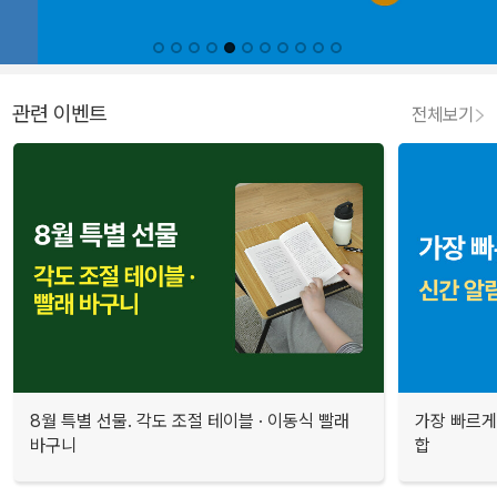
관련 이벤트
전체보기
8월 특별 선물. 각도 조절 테이블 · 이동식 빨래
가장 빠르게
바구니
합