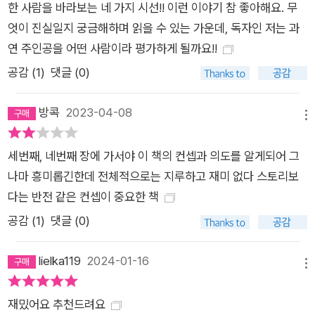
스트들이 첨예하게 대립하는 가운데 어떤 내러티브를 믿을 것인
한 사람을 바라보는 네 가지 시선!! 이런 이야기 참 좋아해요. 무
가 하는 근본적인 질문을 던지고, 앤드루 베벨과 밀드레드 베벨의
엇이 진실일지 궁금해하며 읽을 수 있는 가운데, 독자인 저는 과
결혼생활을 통해 부부 사이의 신뢰를 이야기하며, 인간사 전체에
연 주인공을 어떤 사람이라 평가하게 될까요!!
서 신뢰와 배신이라는 것이 어떤 역할을 하고 있는지를 면밀하게
공감 (
1
)
댓글 (0)
들여다본다. 그러는 한편으로 작가는 우리의 삶을 지배하는 전능
함을 가졌지만 동시에 비실재적이고 허구적인 존재로서의 ‘돈’에
방콕
2023-04-08
메뉴
대한 이야기를 펼쳐나간다. 철저한 자료조사를 바탕으로 20세기
초 주식시장과 금융계를 사실적으로 그리며 월 스트리트로 대변
세번째, 네번째 장에 가서야 이 책의 컨셉과 의도를 알게되어 그
되는 금융자본의 특성과 그 추상적인 구조를 파헤치고, 부와 권력
나마 흥미롭긴한데 전체적으로는 지루하고 재미 없다 스토리보
이라는 신화의 허상을 우리 앞에 낱낱이 드러낸다. 그리고 자본주
다는 반전 같은 컨셉이 중요한 책
의, 금융, 권력, 계급과 같은, 시대를 초월해 현재에도 여전히 시
공감 (
1
)
댓글 (0)
급하고 중요한 문제들을 이야기한다. 소설 속에서 앤드루 베벨은
자신의 자서전을 대필하는 아이다 파르텐자에게 이런 말을 한다.
lielka119
2024-01-16
“내 일은 정답을 맞히는 거야. 언제나. 조금이라도 틀리면, 나는
메뉴
모든 수단과 자원을 동원해서 내 실수가 더이상 실수가 아니게 되
재밌어요 추천드려요
도록 하네. 현실을 조정해서 내 실수에 맞도록 구부리지.” 『트러