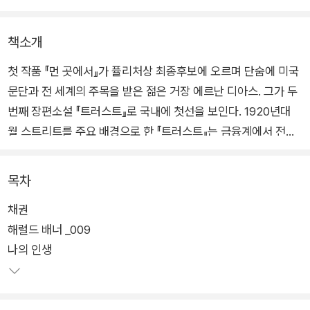
책소개
첫 작품 『먼 곳에서』가 퓰리처상 최종후보에 오르며 단숨에 미국
문단과 전 세계의 주목을 받은 젊은 거장 에르난 디아스. 그가 두
번째 장편소설 『트러스트』로 국내에 첫선을 보인다. 1920년대
월 스트리트를 주요 배경으로 한 『트러스트』는 금융계에서 전설
적인 성공을 거두며 어마어마한 부를 쌓은 앤드루 베벨과 밀드레
드 베벨 부부에 대해 네 가지 서로 다른 이야기를 펼쳐나가면서
목차
경제, 금융, 돈, 권력, 계급 등 오늘날 가장 시급하고 중요한 문제
채권
를 다룬다.
해럴드 배너 _009
나의 인생
‘트러스트’라는 제목이 신뢰와 믿음이라는 가치뿐 아니라 기업합
동이라는 경제적 개념을 의미하듯, 이 소설 또한 여러 영역의 ‘트
러스트’를 모두 탐구한다. 서로 다른 이야기를 하는 텍스트들이