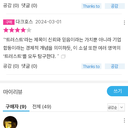
스트』를 통해 작가 에르난 디아스는 독자에게 이런 질문을 하는
공감 (
0
)
댓글 (0)
듯하다. 돈과 권력을 가진 누군가의 손에서 조정되고 구부러지는
현실 속에서 당신은 과연 누구의 이야기를 신뢰하겠느냐고. 소설
다크호스
2024-03-01
메뉴
의 마지막 문장을 읽고 나면, 독자는 그 질문을 곱씹으면서 다시
첫 페이지로 돌아가고 싶어질 것이다. 그리고 완전히 새로운 시각
˝‘트러스트’라는 제목이 신뢰와 믿음이라는 가치뿐 아니라 기업
으로, 네 개의 글을 다시 한번 읽어나가게 될 것이다. 독특하면서
합동이라는 경제적 개념을 의미하듯, 이 소설 또한 여러 영역의
도 정교한 형식, 과거와 현재를 관통하는 문제를 직시하는 통찰력
‘트러스트’를 모두 탐구한다. ˝
있는 시각, 겹겹이 쌓인 절묘한 레이어와 아름다운 문장, 놀라움
공감 (
0
)
댓글 (0)
이 가득한 황홀한 이야기를 다시 한번 음미하면서.
쓰기
마이리뷰
구매자 (9)
전체 (49)
메뉴