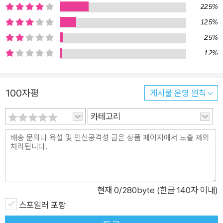
22.5%
어든다. 사람들과 어울리고 사교 모임에 나가기보다는 은둔자에
12.5%
가까울 정도로 혼자만의 시간을 보내는 것을 선호하는 벤저민에
2.5%
게 투기의 고립되고도 자족적인 성질은 너무도 잘 맞았다. 그는
1.2%
단 한 장의 지폐도 만질 필요가 없으며 자신의 거래로 영향을 받
는 사물이나 사람들과도 관계를 맺을 필요가 없는 금융계에서, 주
가를 조작하거나 시장의 위기를 기회로 활용해 개인적 이득을 올
100자평
게시물 운영 원칙
리는 등 비윤리적 선택도 마다하지 않으며 어마어마한 부를 쌓아
나간다. 인생의 중간 지점을 지나면서 그는 어렴풋하게나마 결혼
카테고리
을 고려하게 되고, 이때 그의 앞에 명성은 있으나 재산은 없는 유
서 깊은 가문 출신의 헬렌이 나타난다. 해외를 떠돌며 어린 시절
을 보낸 헬렌은 혼자 있는 시간과 외로움이라는 감각에 고양감을
느끼는 사람으로, 벤저민의 고독 속에서 그녀 자신의 고독과 자유
를 찾는다. 두 사람은 적당한 거리감이 있는 친밀감 속에서 만족
현재
0
/280byte (한글 140자 이내)
스러운 결혼생활을 해나가고, 벤저민이 월 스트리트에서 천재 투
스포일러 포함
자자로서 명성을 얻어가는 동안 헬렌은 당대의 유명한 음악가를