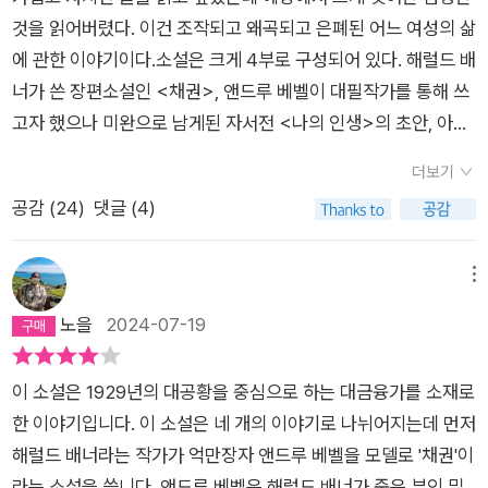
참 지루하고, 읽다 보면 1부에서는 ‘그래서 뭐 어쩌라고’하는 심정
것을 읽어버렸다. 이건 조작되고 왜곡되고 은폐된 어느 여성의 삶
이 들다가 2부에서는 ‘아아 네네 대단하십니다’하는 약간의 반감
에 관한 이야기이다.소설은 크게 4부로 구성되어 있다. 해럴드 배
까지 든다. 그래서 2부에서 그만 읽을까 싶어지는 유혹에 빠진다.
너가 쓴 장편소설인 <채권>, 앤드루 베벨이 대필작가를 통해 쓰
그래도 끝을 보는 사람과 그냥 덮는 사람이 이 지점에서 갈릴 듯
고자 했으나 미완으로 남게된 자서전 <나의 인생>의 초안, 아이
한데 인내심을 가지고 3, 4부까지 읽어서 작가가 영리(??)하게
다 파르텐자의 회고록인 <회고록을 기억하며>, 밀드레드 베벨
설정해 놓은 반전을 마주하면 와우! 하고 놀라는 동시에 1, 2부의
더보기
의 일기 <선물>. 각기 다른 화자가 각기 다른 형식으로 밀드레드
고난을 보상받으며 아, 재밌다 하고 책을 놓는 쪽과 3, 4부의 이
공감 (
24
)
댓글 (4)
베벨의 초상을 진술하고 있다.이 소설을 라쇼몽에 비유하는 건 게
반전을 이미 예상했기에 에, 정말 이게 다야? 더 없어? 하고 허탈
으른 선택이다. 이건 오히려 밀드레드 베벨의 진실에서 가장 먼
해하는 쪽으로 나뉠 것 같다. 나는 후자에 속한다. 아직도 허탈하
순서대로 배열된 이야기를 따라 진실로 가까이 다가가는 여정에
메뉴
네.........1부는 <채권>이라는 제목의 소설이다. 소설 속 소설인
가깝다. <채권>과 <나의 인생>의 허구 속에서 일말의 진실을
노을
2024-07-19
셈이다. 해럴드 배너라는 작가가 쓴 <채권>에서 다루는 인물의
발견할 수는 있다. 그러나 각자의 입장에 따른 각자의 진실이 있
이름은 ‘벤저민 래스크’와 그의 아내 ‘헬렌 브레보트’- 이 두 사람
고 실체는 모르는 것이란 식의 해석을 들이댄다면 나는 그 사람을
이 곧 2부와 4부의 화자인 ‘앤드루 베벨’과 ‘밀드레드 베벨’이다.
이 소설은 1929년의 대공황을 중심으로 하는 대금융가를 소재로
상대하지 않을 것이다. 앞서 '게으르다'는 언급이 그에게 주어지
앤드루 베벨이 어떤 인물인가 하면 그가 쓴 자서전인 2부에서 명
한 이야기입니다. 이 소설은 네 개의 이야기로 나뉘어지는데 먼저
는 가장 관대한 평이 될 것이다. <채권>과 <나의 인생>은, 지나
확하게 드러나듯이 조상 대대로 부를 쌓는 데는 신출귀몰한 재주
해럴드 배너라는 작가가 억만장자 앤드루 베벨을 모델로 '채권'이
치게 뛰어나서 전통적인 성 역할로 도저히 가둘 수 없는 한 여성
를 지닌, 그래서 그렇게 축적한 재산을 바탕으로 금융계에서 전설
라는 소설을 씁니다. 앤드루 베벨은 해럴드 배너가 죽은 부인 밀