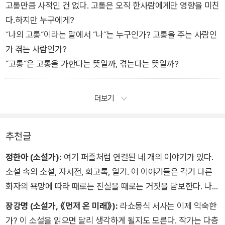
고통만큼 사적인 건 없다. 고통은 오직 한사람에게만 영향을 미친
다.하지만 누구에게?
˝나의 고통˝이라는 말에서 ˝나˝는 누구인가? 고통을 주는 사람인
가 겪는 사람인가?
˝고통˝은 고통을 가한다는 뜻일까, 겪는다는 뜻일까?
더보기
추천글
정한아 (소설가):
여기 퍼즐처럼 연결된 네 개의 이야기가 있다.
소설 속의 소설, 자서전, 회고록, 일기. 이 이야기들은 각기 다른
화자의 욕망에 따라 때로는 진실을 때로는 거짓을 담보한다. 나는
규칙에 따라 퍼즐을 맞추듯 소설을 읽었다. 절대 속지 않으리라
장강명 (소설가, 《먼저 온 미래》):
라쇼몽식 서사는 이제 익숙한
다짐했으나 각각의 이야기에 걸려 넘어졌으며 마지막에는 내가
가? 이 소설을 읽으면 달리 생각하게 될지도 모른다. 작가는 다층