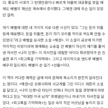
다. 풍요의 시대가 그 탄생만큼이나 빠르게 저물며 대공황을 맞을 때
에도 베벨의 재산은 계속해서 증식했다. 그에겐 대체 무슨 일이 있었
던 걸까.
여기 베벨에 대한 네 가지의 서로 다른 시선이 있다. "그는 돈의 뒤틀
림에 매료됐다. 돈을 뒤틀면, 돈이 자기 꼬리를 억지로 먹도록 만들 수
있었다."라고 베벨을 묘사한 소설 <채권>. 이 소설이 공상에 의거한
악의적인 비방이라며 명예훼손 소송을 건 베벨이 자신의 얘기를 풀어
낸 자서전 <나의 인생>. 이 자서전을 대필한 아이다 파르텐자가 쓴 진
솔한 후기 <회고록을 기억하며>. 그리고 마지막으로 앤드루 베벨의
배우자 밀드레드 베벨이 쓴 일기 <선물>이다.
이 책의 커다란 매력은 글에 따라 문체와 목소리가 완전히 달라진다
는 점이다. <채권>은 상류사회와 사교계를 그린 이디스 워튼의 소설
을 닮았고, <나의 인생>은 타인이 언제나 자신의 말을 경청해야 마땅
하다고 믿는 "위대한 미국 남자" 프랭클린이나 카네기의 자서전을 닮
았다. <회고록을 기억하며>는 일상 속의 작은 어긋남을 놓치지 않고