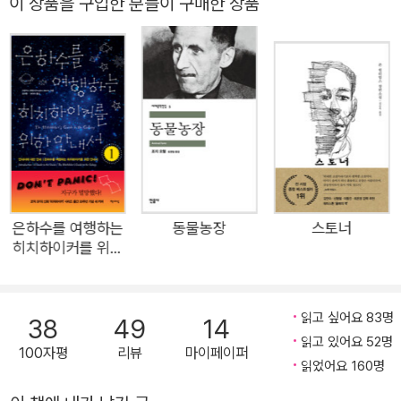
이 상품을 구입한 분들이 구매한 상품
는 우아한 춤을 추듯 그 사이를 빠져나가며 우리에게 무엇을 믿느
냐고 되묻는다. 지독히 현실적이면서 놀라울 만큼 환상적인 소설
이다. 정한아(소설가) 믿음 그 자체가 현실이라면, 믿음을 조정하
고 구부리는 일에 나서야 하는가, 혹은 막아야 하는가. 깊고 지적
인 질문을 매끄러운 이야기에 담아낸 솜씨에 찬사를 보낸다. 장강
명(소설가) 첫 작품 『먼 곳에서』(2017)가 퓰리처상 최종후보에
오르며 단숨에 미국 문단과 전 세계의 주목을 받은 젊은 거장 에
르난 디아스. 그가 두번째 장편소설 『트러스트』로 국내에 첫선을
보인다. 2022년 미국에서 출간된 이 작품은 연말 각종 언론 매체
은하수를 여행하는
동물농장
스토너
히치하이커를 위한
가 선정하는 올해의 책 리스트에 거의 빠짐없이 이름을 올렸다.
안내서 1
<뉴욕 타임스> <워싱턴 포스트> <타임>에서 올해의 책 top 1
0으로 선정된 것을 포함해 <뉴요커> <보스턴 글로브> <가디
읽고 싶어요 83명
38
49
14
언> <보그>, NPR 등 서른 개가 훌쩍 넘는 매체와 버락 오바마
읽고 있어요 52명
100자평
리뷰
마이페이퍼
전 미국 대통령의 올해의 책으로 뽑힌 것이다. 뿐만 아니라 이 작
읽었어요 160명
품은 커커스상을 수상하고 부커상 후보에 오르며 작품성과 작가