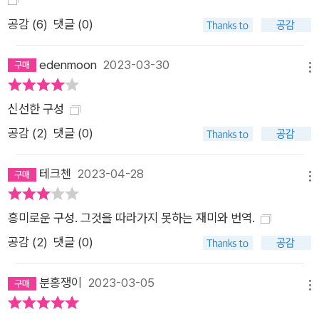
다. 하지만 이 작품의 진정한 탁월함은 정교하게 구축된 네 개의
공감 (
6
)
댓글 (0)
글이 서로서로 영향을 끼치며 매끄러우면서도 힘있는 하나의 내
러티브를 완성한다는 데서 나온다. 당연하게도 하나의 이야기는
edenmoon
2023-03-30
서술자가 누구냐에 따라 조금씩 내용이 달라지고 네 개의 글 중
메뉴
어느 것도 전체적인 상을 보여주지 않는데, 그렇기에 독자는 하나
신선한 구성
의 글이 끝나고 다른 글이 시작될 때마다 이전의 서술자를 신뢰할
공감 (
2
)
댓글 (0)
수 없게 된다. 과연 무엇이 ‘진짜’ 이야기이고 누구의 이야기를 믿
어야할 것인지 끊임없이 추측하며 퍼즐을 맞춰나가듯 소설을 읽
테크첸
2023-04-28
게 되는 것이다. 그리고 마침내 차곡차곡 쌓인 이야기가 마지막에
메뉴
진실을 드러낼 때 독자는 훌륭한 문학작품이 주는 감정적 충만함
과 카타르시스를 느끼게 된다. “이 작품에서 확실한 것은 오직 작
흥미로운 구성. 그것을 따라가지 못하는 재미와 번역.
가 디아스의 탁월함, 그리고 꼭 읽어야 하는 이 책의 가치다.” _워
공감 (
2
)
댓글 (0)
싱턴 포스트 ‘트러스트’라는 제목이 신뢰와 믿음이라는 가치뿐 아
니라 기업합동이라는 경제적 개념을 의미하듯, 이 소설 또한 여러
분홍쟁이
2023-03-05
메뉴
영역의 ‘트러스트’를 모두 탐구한다. 서로 다른 이야기를 하는 텍