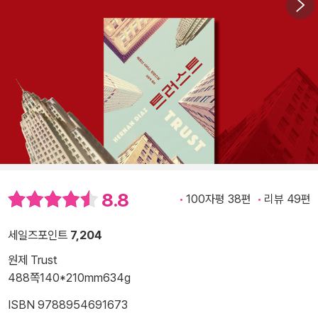
8.8
100자평 38편
리뷰 49편
세일즈포인트
7,204
원제 Trust
488쪽
140*210mm
634g
ISBN 9788954691673