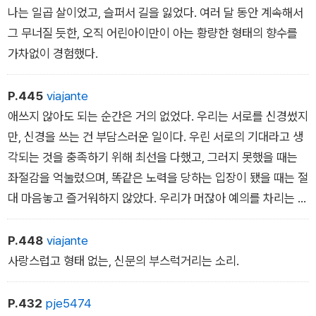
의 잔가지일 뿐 아닌가요?
나는 일곱 살이었고, 슬퍼서 길을 잃었다. 여러 달 동안 계속해서
그 무너질 듯한, 오직 어린아이만이 아는 황량한 형태의 향수를
가차없이 경험했다.
P.445
viajante
애쓰지 않아도 되는 순간은 거의 없었다. 우리는 서로를 신경썼지
만, 신경을 쓰는 건 부담스러운 일이다. 우린 서로의 기대라고 생
각되는 것을 충족하기 위해 최선을 다했고, 그러지 못했을 때는
좌절감을 억눌렀으며, 똑같은 노력을 당하는 입장이 됐을 때는 절
대 마음놓고 즐거워하지 않았다. 우리가 머잖아 예의를 차리는 관
계가 된 것은 놀랍지 않은 일이다. 예의에서 벗어나는 우아한 방
법은 없다.
P.448
viajante
사랑스럽고 형태 없는, 신문의 부스럭거리는 소리.
P.432
pje5474