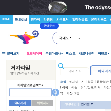
HOME
전자책
만권당
외국도서
알라딘굿즈
온라인중고
국내도서
첫달무료
국내도서
분야보기
오뒷세이아
추천마법사
베스트
새로나온책
이벤트
저자파일
국내 저자
해외 저
함께 공유하는 저자 사전
소설
l
에세이
l
시
l
희곡
l
문학일반
l
저자명으로 검색하기
l
여행
l
예술
l
취미/실용/레저
l
가정/
역
l
사진/그림
국내저자
해외저자
가나다순
|
인기순 ▼