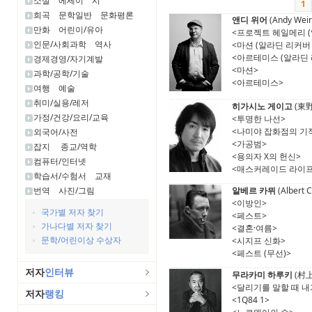
소설
에세이
시
1
희곡
문학일반
문화평론
앤디 위어
(Andy Weir
만화
어린이/유아
<프로젝트 헤일메리 (알
인문/사회과학
역사
<마션 (알라딘 리커버
<아르테미스 (알라딘 
경제경영/자기계발
<마션>
과학/공학/기술
<아르테미스>
여행
예술
취미/실용/레저
히가시노 게이고
(東
가정/건강/요리/교육
<투명한 나선>
<나미야 잡화점의 기적
외국어/사전
<가공범>
잡지
종교/역학
<용의자 X의 헌신>
컴퓨터/인터넷
<매스커레이드 라이프
학습서/수험서
교재
번역
사진/그림
알베르 카뮈
(Albert 
<이방인>
국가별 저자 찾기
<페스트>
가나다별 저자 찾기
<결혼·여름>
문학/어린이상 수상자
<시지프 신화>
<페스트 (무선)>
저자
인터뷰
무라카미 하루키
(村
<달리기를 말할 때 내가
저자
랭킹
<1Q84 1>