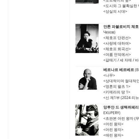
<노르웨이의 숲>
<도시와 그 불확실한 
<상실의 시대>
안톤 파블로비치 체
Чехов)
<체호프 단편선>
<사랑에 대하여>
<체호프 희곡선>
<여름 언덕에서>
<갈매기 / 세 자매 / 바
베르나르 베르베르
(B
<나무>
<상대적이며 절대적인
<영혼의 왈츠 1>
<키메라의 땅 1>
<신 제1부 (2024 리뉴
앙투안 드 생텍쥐페리
EXUPERY)
<초판본 어린 왕자 (무
<어린 왕자>
<어린 왕자>
<애린 왕자>