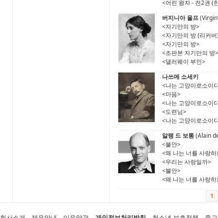
<어린 왕자 - 전2권 (
버지니아 울프
(Virgin
<자기만의 방>
<자기만의 방 (리커버
<자기만의 방>
<초판본 자기만의 방
<댈러웨이 부인>
나쓰메 소세키
<나는 고양이로소이다 
<마음>
<나는 고양이로소이다
<도련님>
<나는 고양이로소이다
알랭 드 보통
(Alain d
<불안>
<왜 나는 너를 사랑하는가
<우리는 사랑일까>
<불안>
<왜 나는 너를 사랑하
1
회사소개
채용안내
이용약관
개인정보처리방침
청소년 보호정책
중고