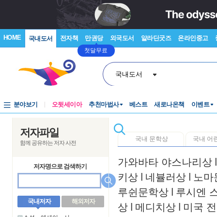
HOME
전자책
만권당
외국도서
알라딘굿즈
온라인중고
국내도서
첫달무료
국내도서
분야보기
오뒷세이아
추천마법사
베스트
새로나온책
이벤트
저자파일
국내 문학상
국내 어
함께 공유하는 저자 사전
가와바타 야스나리상
l
저자명으로 검색하기
키상
l
네뷸러상
l
노마
루쉰문학상
l
루시엔 
국내저자
해외저자
상
l
메디치상
l
미국 