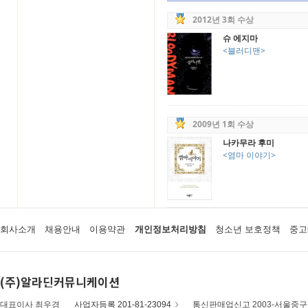
2012년 3회 수상
슈 에지마
<블러디맨>
2009년 1회 수상
나카무라 후미
<염마 이야기>
회사소개
채용안내
이용약관
개인정보처리방침
청소년 보호정책
중고
(주)알라딘커뮤니케이션
대표이사 최우경
사업자등록 201-81-23094
통신판매업신고 2003-서울중구-