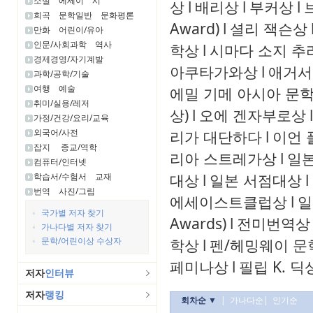
소설
에세이
시
상
l
배리상
l
부커상
l
희곡
문학일반
문화평론
Award)
l
셜리 잭슨상
만화
어린이/유아
인문/사회과학
역사
학상
l
시마다 소지 추
경제경영/자기계발
아쿠타가와상
l
애거서
과학/공학/기술
여행
예술
에밀 기메 아시아 문
취미/실용/레저
상)
l
오에 겐자부로상
l
가정/건강/요리/교육
외국어/사전
리가 대단하다
l
이언 
잡지
종교/역학
리아 스트레가상
l
일
컴퓨터/인터넷
대상
l
일본 서점대상
l
학습서/수험서
교재
번역
사진/그림
에세이스트클럽상
l
일
국가별 저자 찾기
Awards)
l
전미번역상
가나다별 저자 찾기
문학/어린이상 수상자
학상
l
펜/헤밍웨이 문
페미나상
l
필립 K. 딕
저자
인터뷰
저자
랭킹
회차순 ▼
|
가나다순
|
인기순