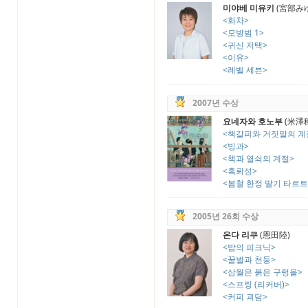
미야베 미유키
(宮部み
<화차>
<모방범 1>
<귀신 저택>
<이유>
<레벨 세븐>
2007년 수상
요네자와 호노부
(米澤
<책갈피와 거짓말의 계
<빙과>
<책과 열쇠의 계절>
<흑뢰성>
<봄철 한정 딸기 타르트
2005년 26회 수상
온다 리쿠
(恩田陸)
<밤의 피크닉>
<꿀벌과 천둥>
<삼월은 붉은 구렁을>
<스프링 (리커버)>
<커피 괴담>