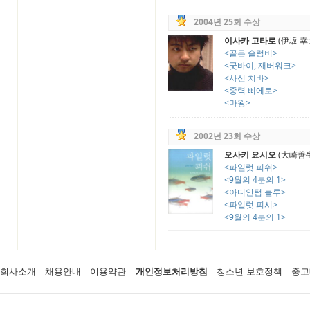
2004년 25회 수상
이사카 고타로
(伊坂 幸
<골든 슬럼버>
<굿바이, 재버워크>
<사신 치바>
<중력 삐에로>
<마왕>
2002년 23회 수상
오사키 요시오
(大崎善
<파일럿 피쉬>
<9월의 4분의 1>
<아디안텀 블루>
<파일럿 피시>
<9월의 4분의 1>
회사소개
채용안내
이용약관
개인정보처리방침
청소년 보호정책
중고