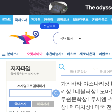
HOME
전자책
만권당
외국도서
알라딘굿즈
온라인중고
국내도서
첫달무료
국내도서
분야보기
오뒷세이아
추천마법사
베스트
새로나온책
이벤트
저자파일
국내 문학상
국내 어
함께 공유하는 저자 사전
가와바타 야스나리상
l
저자명으로 검색하기
키상
l
네뷸러상
l
노마
루쉰문학상
l
루시엔 
국내저자
해외저자
상
l
메디치상
l
미국 