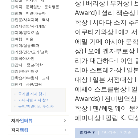
소설
에세이
시
상
l
배리상
l
부커상
l
희곡
문학일반
문화평론
Award)
l
셜리 잭슨상
만화
어린이/유아
인문/사회과학
역사
학상
l
시마다 소지 추
경제경영/자기계발
아쿠타가와상
l
애거서
과학/공학/기술
여행
예술
에밀 기메 아시아 문
취미/실용/레저
상)
l
오에 겐자부로상
l
가정/건강/요리/교육
외국어/사전
리가 대단하다
l
이언 
잡지
종교/역학
리아 스트레가상
l
일
컴퓨터/인터넷
대상
l
일본 서점대상
l
학습서/수험서
교재
번역
사진/그림
에세이스트클럽상
l
일
국가별 저자 찾기
Awards)
l
전미번역상
가나다별 저자 찾기
문학/어린이상 수상자
학상
l
펜/헤밍웨이 문
페미나상
l
필립 K. 딕
저자
인터뷰
저자
랭킹
회차순 ▼
|
가나다순
|
인기순