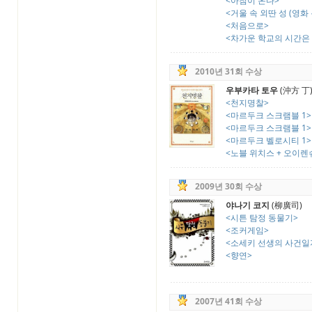
<아침이 온다>
<거울 속 외딴 성 (영화
<처음으로>
<차가운 학교의 시간은 
2010년 31회 수상
우부카타 토우
(沖方 丁
<천지명찰>
<마르두크 스크램블 1>
<마르두크 스크램블 1>
<마르두크 벨로시티 1>
<노블 위치스 + 오이렌슈피겔
2009년 30회 수상
야나기 코지
(柳廣司)
<시튼 탐정 동물기>
<조커게임>
<소세키 선생의 사건일
<향연>
2007년 41회 수상