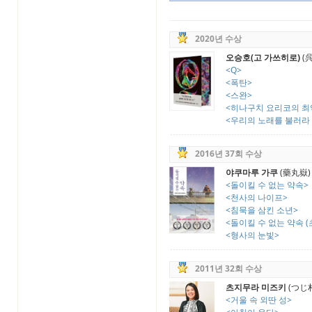
2020년 수상
오승호(고 가쓰히로)
(
<Q>
<폭탄>
<스완>
<히나구치 요리코의 최악
<우리의 노래를 불러라 
2016년 37회 수상
야쿠마루 가쿠
(藥丸嶽)
<돌이킬 수 없는 약속>
<천사의 나이프>
<침묵을 삼킨 소년>
<돌이킬 수 없는 약속 (
<형사의 눈빛>
2011년 32회 수상
츠지무라 미즈키
(つじ
<거울 속 외딴 성>