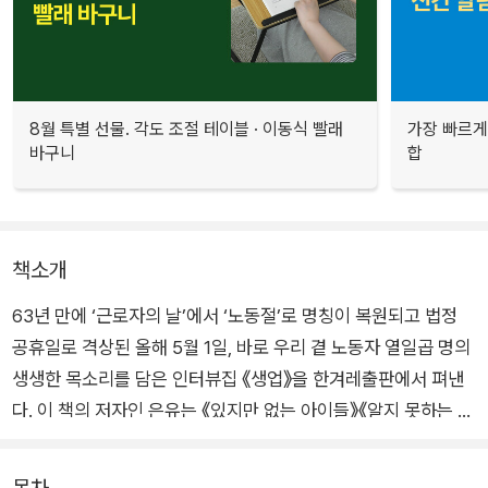
8월 특별 선물. 각도 조절 테이블 · 이동식 빨래
가장 빠르게
바구니
합
책소개
63년 만에 ‘근로자의 날’에서 ‘노동절’로 명칭이 복원되고 법정
공휴일로 격상된 올해 5월 1일, 바로 우리 곁 노동자 열일곱 명의
생생한 목소리를 담은 인터뷰집 《생업》을 한겨레출판에서 펴낸
다. 이 책의 저자인 은유는 《있지만 없는 아이들》《알지 못하는 아
이의 죽음》《쓰기의 말들》《글쓰기의 최전선》 등을 통해 탁월한
에세이스트이자 날카로운 르포르타주 작가로서 독자를 감응시켜