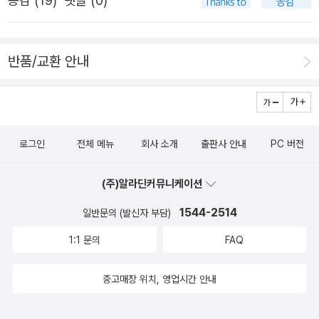
공감 (
19
)
댓글 (0)
“뜨거운 물이 어디 있어? 커피포트를 들고 다니게? 길에서
돈을 잘 쓰는 일에도, 나만 잘사는 게 아니라 같이 사는 사회
란히”라는 뜻이 바탕이다. 남북도 ‘나뉜’ 땅이지만, 몫을 똑
전기를 꽂을 수 있어?” “하기는, 컵라면을 먹으려면 뜨거운
를 만드는 데도 아이디어가 많은 사람들이다. 멋지게 사는
같이 누릴 적에도 ‘나눔’이다. 왼오른으로 갈라서는 늪도 ‘나
물은 집에 있으니까 밖에서 먹을 수도 없네.” 우리 어머니와
반품/교환 안내
법을 고민할 때 참조하고 모방하고 싶은 ‘노동자 생애 모
누기’요, 뺄셈과 곰셈과 덧셈 곁에 나눗셈이 있다. 어떻게 무
마을 아주머니가 처음 모금국수를 사서 먹어 보시면서 한참
델’이 되어주리라는 믿음이 있다._ ‘책머리에’에서 “타인의
엇을 ‘나누’려고 할는지 어질게 생각할 때라야 비로소 어깨
주고받은 말이다. 마흔 해가 넘었어도 생생하게 떠오른다.
생에 뛰어들었고 뭐라도 했다” 먹고사는 일의 긴요함 너머
동무하는 길을 연다. “이름만 오른(우익)인 할배”가 쓴 글월
어느 날 동무하고 모금국수를 먹은 적 있다. 어느 동무는 “딱
인간다움 들여다보기 일의 사전적 의미는 ‘무엇을 이루거나
을 묶은 책 《혼자만 잘 살믄 무슨 재민겨》을 곱씹을 요즈음
3분만” 뜨거운 물인 채 놓고서 바로 따서 먹는다. 어느 동무
로그인
전체 메뉴
회사 소개
출판사 안내
PC 버전
적절한 대가를 받기 위하여 어떤 장소에서 일정한 시간 동안
이다.ㅍㄹㄴ글 : 숲노래·파란놀(최종규). 낱말책과 노래를 쓴
는 “7∼8분을 기다려서” 먹는다. 나는 둘 사이에서 지켜보다
몸을 움직이거나 머리를 쓰는 활동, 또는 그 활동의 대상’이
다. 숲을 품은 시골에서 산다. 살림을 짓는 하루를 가꾼다.
가 “3분째에 한입” 먹어 보고서 덮은 뒤, “7∼8분 즈음 되고
(주)알라딘커뮤니케이션
다. 하지만 단지 일이 일에만 머무를까. 밥벌이, 생계, 목숨에
《열두 달 소꿉노래》, 《풀꽃나무 들숲노래 동시 따라쓰기》,
서 마저 먹”었다. 딱 3분만 뜨거운 물에 놓고서 먹은 동무는
이르면 일은 전 생애를 일으킨다. 식사 한 그릇을 앞에 두고
《새로 쓰는 말밑 꾸러미 사전》, 《미래세대를 위한 우리말과
1544-2514
일반문의 (발신자 부담)
“야, 3분만 있으면 된다잖아? 그러면 3분만 있다가 먹어야
이어진 이 인터뷰에는 노동이 “떠안기는 온갖 고통을 흡수
문해력》, 《들꽃내음 따라 걷다가 작은책집을 보았습니다》,
1:1 문의
FAQ
지. 아직 덜 익은 듯해도 덜 익은 맛도 있어!” 하더라. 한참
하고 견뎌내고 얻은 한 줌의 말”이 헛것 없이 선연하다. “고
《우리말꽃》, 《쉬운 말이 평화》, 《곁말》, 《책숲마실》, 《우리
느긋이 기다린 동무는 “3분만으로는 턱도 없어. 맛도 없어.
단하고도 위대한” 한 생을 통해 인간다움이 무엇인지, 어떻
말 수수께끼 동시》, 《시골에서 살림 짓는 즐거움》, 《이오덕
중고매장 위치, 영업시간 안내
제대로 익은 다음에 먹어야지.” 똑같은 모금국수이지만, 여
게 살아가는 것이 아름다운지 생각할 거리를 제공한다. 급식
마음 읽기》를 썼다. blog.naver.com/hbooklove+민형배
러 동무는 저마다 다르게 먹었다. 나는 여러 동무가 어떤 마
노동자 김규희는 누가 시킨 건 아니어도 자부심을 갖고 “돈