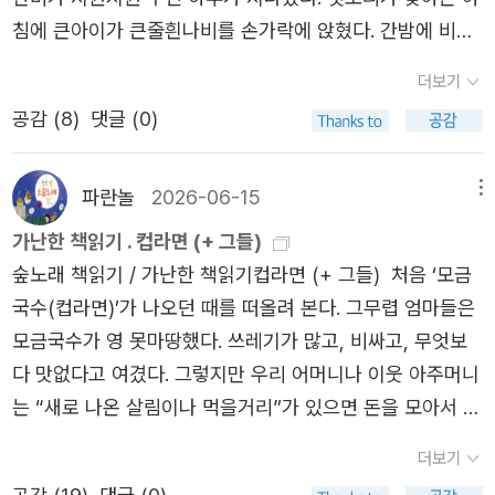
원 같은 불안정 일자리 노동자를 위해 ‘직장갑질119’를 만든
침에 큰아이가 큰줄흰나비를 손가락에 앉혔다. 간밤에 비가
오늘만 사는 노동 변호사 윤지영, 아이들을 제 동네를 사랑
세차게 올 무렵에 나비나 여러 작은숨붙이가 우리집 곳곳에
더보기
하는 사람으로 키우기 위해 발 벗고 나서는 국어 교사 박민
서 비를 그으며 쉬었구나 싶다. 나비는 날개가 젖어서 날아
공감 (
8
)
댓글 (0)
영, 마음의 병을 얻은 노동자들에게 커다란 귀가 되어주는
가지 않는다. 해바른 곳에서 날개를 말려 주면 곧 팔랑팔랑
전태일의료센터 마음상담소장 유금분이 그들이다. 타인을
놀 테지. 낮무렵에 큰줄흰나비 두 마리가 앵두나무 둘레이며
자기 삶의 영역으로 기꺼이 받아들여 살 만한 세상의 테두리
마당에서 홀가분히 날아다니는 모습을 본다. 《쎄느강은 좌
파란놀
2026-06-15
메뉴
를 점점 넓히는 이들은 “모르는 이들을 향한 이타심, 진실을
우를 나누고 한강은 남북을 가른다》를 돌아본다. 한창 새뜸
가난한 책읽기 . 컵라면 (+ 그들)
알리고자 하는 사명감 같은 인간 보편의 감정”에 충실하다.
나름이(신문배달부)로 일하던 1999해 첫여름에 이 책이 나
숲노래 책읽기 / 가난한 책읽기컵라면 (+ 그들) 처음 ‘모금
밥의 가치가 퇴색하는 현실에서 《생업》의 주인공들은 꿋꿋
온 알림글을 보았고, 바로 장만해서 읽었다. ‘한겨레 지국
국수(컵라면)’가 나오던 때를 떠올려 본다. 그무렵 엄마들은
하게 밥을 짓고 밥심을 믿고 밥정을 살며 밥의 혁명을 수행
장’만 모셔서 마련한다는 ‘홍세화 이야기꽃(특강)’에 얼결에
모금국수가 영 못마땅했다. 쓰레기가 많고, 비싸고, 무엇보
한다. 음식이 있고 동료가 있고 노조가 있는 삶이 어떻게 일
간 적이 있다. 그때 지국장님이 “나도 가고 싶은데 네가 가면
다 맛없다고 여겼다. 그렇지만 우리 어머니나 이웃 아주머니
상을 바꿔놓는지, 일이 나를 지켜주지 않을 때 나를 지키기
더 좋겠네. 네가 다녀와서 이야기를 해줘.” 하면서 등을 미셨
는 “새로 나온 살림이나 먹을거리”가 있으면 돈을 모아서 꼭
위해 어떻게 해야 하는지 이들은 자기 삶으로 증명한다. 그
다. 물줄기는 모두 적시려고 흐를 뿐, 땅을 나누거나 가르지
장만해 보셨고, 맛을 보았고, 한참 수다를 떨면서 이러니저
동안 나를 키워낸 타인의 노동을 돌아보게 한다는 점에서 노
더보기
않는다. 그저 ‘나라지기·고을지기·마을지기’ 같은 힘꾼(권력
러니 생각을 나누셨다. “뜨거운 물만 있으면 되니 좋잖아.”
동 감수성을 가르치는 교사다. 또한 돈 버는 일만이 아니라
자)이 쪼깨려고 할 뿐이다. ‘나누다’라는 우리말은 “둘로 나