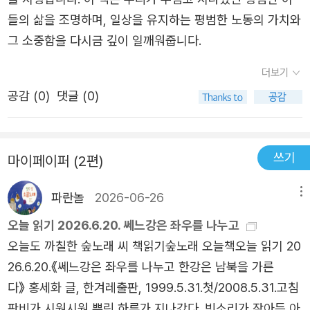
이터 안예은, 문신에 대한 불법 낙인과 편견을 없애고자 노
들의 삶을 조명하며, 일상을 유지하는 평범한 노동의 가치와
력하며 자기다움을 지켜가는 타투이스트 황도, 서른이 되면
그 소중함을 다시금 깊이 일깨워줍니다.
기부를 하겠다는 꿈을 실천하고 환경을 위해 옷을 사지 않는
더보기
지구 시민 유튜버 김가인, 늙고 아픈 어르신의 곁이 되어주
공감 (
0
)
댓글 (0)
는 일로 아들 잃은 슬픔을 승화시키는 ‘동준이 엄마’ 요양 보
호사 강석경은 표현하고 창작하고 개선하고 나누는 행위를
통해 공생을 이야기한다. 3부 ‘아우르는 사람’은 개인의 안
쓰기
마이페이퍼 (2편)
위에 그치지 않고 공동체의 안위를 위해 “같이 가자고 말하
는 이”들을 호명한다. 투잡 스리잡으로 배우자가 진 빚을 22
파란놀
2026-06-26
메뉴
년 만에 꼬박 갚고 시시때때로 나라의 평화를 위해 기도하는
청소 노동자 김덕경, 청년 과로사한 자식의 땀이 가치를 인
오늘 읽기 2026.6.20. 쎄느강은 좌우를 나누고
정받도록 거대 기업과 싸우는 유가족 박미숙, 우툴두툴한 양
오늘도 까칠한 숲노래 씨 책읽기숲노래 오늘책오늘 읽기 20
손의 상처가 말해주듯 사소한 불의조차 모른 척하지 않고 운
26.6.20.《쎄느강은 좌우를 나누고 한강은 남북을 가른
수 노동자의 든든한 동지로 평생을 산 전국셔틀버스 노조 위
다》 홍세화 글, 한겨레출판, 1999.5.31.첫/2008.5.31.고침
원장 박사훈, 든든한 로펌을 그만두고 나와 휴대 전화 판매
판비가 시원시원 뿌린 하루가 지나갔다. 빗소리가 잦아든 아