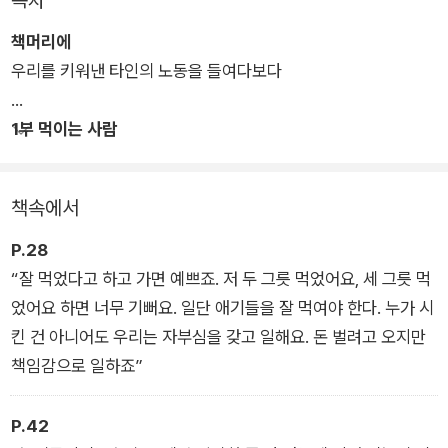
목차
왔다. 그가 작가의 덕목으로 ‘듣는 신체’를 각인하고 이를 공감의
책머리에
이야기로 풀어내는 겸손한 인터뷰어가 되어 다시 돌아왔다.
우리를 키워낸 타인의 노동을 들여다보다
일하는 사람이 덜 죽고 덜 다치는 세상을 위한 전태일의료센터 건
1부 먹이는 사람
립 캠페인의 일환으로 <시사인>에 2024년부터 1년 6개월간 연
재한 은유의 ‘먹고사는 일’을 바탕 삼아 지면 관계상 수록하지 못
했던 이야기들을 대폭 추가해 새롭게 엮었다. 일하는 사람, 평범
책속에서
한 사람을 주인공으로, 인터뷰이가 좋아하는 음식을 나눠 먹으며
17회에 걸쳐 진행한 인터뷰는 녹취록만 200자 원고지 2000장
P.28
을 넘긴 터였다.
“잘 먹었다고 하고 가면 예쁘죠. 저 두 그릇 먹었어요, 세 그릇 먹
었어요 하면 너무 기뻐요. 일단 애기들을 잘 먹여야 한다. 누가 시
킨 건 아니어도 우리는 자부심을 갖고 일해요. 돈 벌려고 오지만
책임감으로 일하죠”
P.42