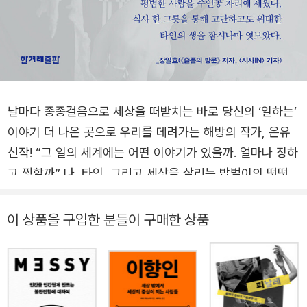
날마다 종종걸음으로 세상을 떠받치는 바로 당신의 ‘일하는’
이야기 더 나은 곳으로 우리를 데려가는 해방의 작가, 은유
신작! “그 일의 세계에는 어떤 이야기가 있을까. 얼마나 징하
고 찡할까” 나, 타인, 그리고 세상을 살리는 밥벌이의 떳떳함
에 대하여 63년 만에 ‘근로자의 날’에서 ‘노동절’로 명칭이
복원되고 법정 공휴일로 격상된 올해 5월 1일, 바로 우리 곁
이 상품을 구입한 분들이 구매한 상품
노동자 열일곱 명의 생생한 목소리를 담은 인터뷰집 《생업》
을 한겨레출판에서 펴낸다. 이 책의 저자인 은유는 《있지만
없는 아이들》《알지 못하는 아이의 죽음》《쓰기의 말들》《글
쓰기의 최전선》 등을 통해 탁월한 에세이스트이자 날카로운