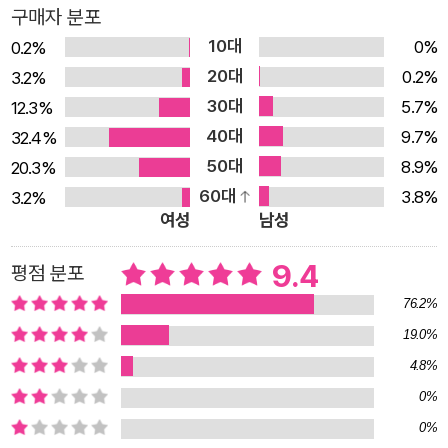
구매자 분포
노동자, 요양원이 죽는 데 아니고 사는 데라 말하는 요양 보
10대
호사, 지하철 타는 1000만 배우, 진보정당 부대표였다가 배
0%
0.2%
20대
달 라이더로 일하는 노동자 등의 “말이 곧 삶인 말”은‘집필
0.2%
3.2%
30대
노동자’ 은유의 몸을 통과해 지금 이곳을 톺아보고 올곧은
5.7%
12.3%
40대
미래를 상상하는 연대의 기록으로 확장되었다. 자신을 살리
9.7%
32.4%
50대
고 타인을 살리고 마침내 세상을 살리는 이들의 떳떳한 표정
8.9%
20.3%
60대
들에서 독자는 생업의 슬픔과 기쁨, 고단함과 긍지를 새삼
3.8%
3.2%
여성
남성
자각할 것이다. 1년 6개월 동안 배달 노동자, 급식 노동자,
청년 농부, 독립 연구 활동가, 타투이스트, 심리 상담가, 배
9.4
평점 분포
우, 가수, 유튜버, 노동 운동가, 변호사, 산재 피해 유가족,
76.2%
활동가, 국어 교사, 청소 노동자, 요양 보호사까지 총 17명을
19.0%
만났다. 이들에겐 공통점이 있다. ‘그림자 노동’이라는 말이
4.8%
있듯이 안 보일 때는 아무도 안 보이지만 보이기 시작하면
0%
너무도 잘 보이는 우리 주변의 노동자들이다. 각자의 자리에
0%
서 일하는 것으로 묵묵히 세상을 떠받치는 존재이다. 평범한