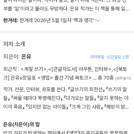
부를 ‘일’이라고 불러도 무방하다. 은유 작가는 이 책을 통해 일하
는 사람, 평범한 사람을 주인공 자리에 세웠다. 식사 한 그릇을 통
한겨레:
한겨레 2026년 5월 1일자 '책과 생각'
해 고단하고도 위대한 타인의 생을 잠시나마 엿보았다.
저자 소개
지은이:
은유
저자파일
신간알림 신청
최근작 :
<계절 쓰기>
,
<[큰글자도서] 아무튼, 인터뷰>
,
<[북토
크] 은유x장일호 <생업> 출간 기념 북토크>
… 총 70종
(모두보기)
작가. 산문, 인터뷰, 르포를 쓴다. 『글쓰기의 최전선』 『쓰기의 말
들』 『싸울 때마다 투명해진다』 『다가오는 말들』 『알지 못하는 아
이의 죽음』 『있지만 없는 아이들』 『크게 그린 사람』 『해방의 밤』
『아무튼, 인터뷰』 『생업』 등을 냈다. 자기 경험에 근거해 읽고 쓰
며 자기 언어를 만드는 일의 가치를 나누려 ‘감응의 글쓰기’ ‘메타
은유(지은이)의 말
포라’ 등 글쓰기 수업을 연다.
밥의 가치가 퇴색하는 현실에서 《생업》의 주인공들은 꿋꿋하게