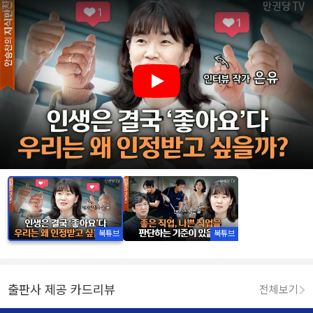
Play
북튜브
북튜브
출판사 제공 카드리뷰
전체보기