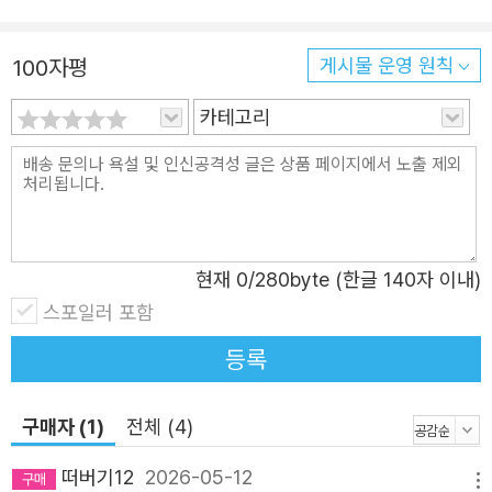
사람들인가? ‘평범하다’의 정의는 ‘뛰어나거나 색다른 점이
없이 보통이다’는 뜻이다. 이들은 세상의 척도인 고액 연봉,
100자평
게시물 운영 원칙
전문직 명함, 금메달 같은 물증이 있는 성취로 보면 평범하
카테고리
다. 그런데 가치 척도를 바꾸면 평가가 달라진다. 인간의 존
엄, 노동자의 권리, 이타심과 돌봄 측면에서 보면 누구도 평
범하지 않다. 뛰어나고 색다르다._‘책머리에’에서 “인간은 밥
주위로 모여든다” 먹이는 사람, 짓는 사람, 아우르는 사람 노
동자 생애 모델 17인의 파란만장 밥 투쟁기 1부 ‘먹이는 사
현재
0
/280byte (한글 140자 이내)
람’은 인간을 인간이게 하는 면면을 ‘밥’을 사이에 두고 말하
스포일러 포함
는 이들을 모았다. 이들은 밥은 “타인에 대한 사랑의 실
행”이며 “흩어진 존재들을 모으는 점성 강한 연결의 수
등록
단”이자 “콘크리트같이 단단한 편견을 깨는 건 이론이나 설
득이 아니라 무른 밥”이라는 굳건한 믿음이 있다. 돈을 벌어
구매자 (1)
전체 (4)
야 한다는 말만 매미 울음처럼 요란한 세상에서 “애들 뜨끈
떠버기12
2026-05-12
하게 먹이려고”매일 밥을 짓는 급식 노동자 김규희, 스물일
메뉴