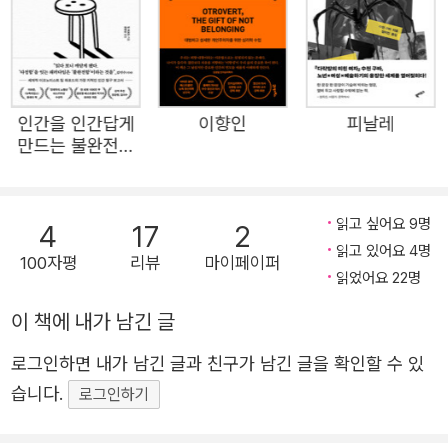
르포르타주 작가로서 독자를 감응시켜왔다. 그가 작가의 덕
목으로 ‘듣는 신체’를 각인하고 이를 공감의 이야기로 풀어
내는 겸손한 인터뷰어가 되어 다시 돌아왔다. 일하는 사람이
덜 죽고 덜 다치는 세상을 위한 전태일의료센터 건립 캠페인
인간을 인간답게
이향인
피날레
의 일환으로 <시사인>에 2024년부터 1년 6개월간 연재한
만드는 불완전함
은유의 ‘먹고사는 일’을 바탕 삼아 지면 관계상 수록하지 못
에 대하여
했던 이야기들을 대폭 추가해 새롭게 엮었다. 일하는 사람,
평범한 사람을 주인공으로, 인터뷰이가 좋아하는 음식을 나
읽고 싶어요 9명
4
17
2
읽고 있어요 4명
눠 먹으며 17회에 걸쳐 진행한 인터뷰는 녹취록만 200자 원
100자평
리뷰
마이페이퍼
읽었어요 22명
고지 2000장을 넘긴 터였다. 세상에 길들여지지 않은 18인
의 이야기로 어떻게 사는 것이 가치 있는 삶인지 묵직한 질
이 책에 내가 남긴 글
문을 던진 《크게 그린 사람》의 후속편인 《생업》 역시 묵묵
로그인하면 내가 남긴 글과 친구가 남긴 글을 확인할 수 있
히 생계를 건사해온 노동자 17인의 육성을 통해 인간이 일로
습니다.
로그인하기
써 다다를 수 있는 삶의 진경을 펼쳐 보인다. 하루 1700인분
의 밥을 짓는 급식 노동자, 평생 일을 쉬어본 적 없는 청소