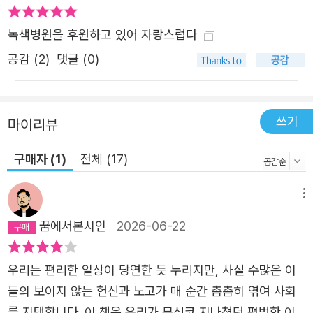
곱에 배 농사를 물려받고 이제는 농촌 현실을 세상에 알리는
녹색병원을 후원하고 있어 자랑스럽다
스피커가 된 청년 농부 김후주, 입안이 껄끄럽고 혀가 쓴 유
가족들과 집 밖 생활에 지치고 스트레스에 장기간 노출된 해
공감 (
2
)
댓글 (0)
고자들에게 제 돈을 써가며 밥을 ‘대접’하는 우리밥연대 요
리사 김주휘, 시간이 곧 돈인 배달 유니버스에 잠식되지 않
고 삶의 시간을 되찾기 위해 노력하는 배달 노동자 이기중,
쓰기
마이리뷰
난민 친구도 없는 난민 연구자라는 게 부끄러워 화성외국인
구매자 (1)
전체 (17)
보호소에 면회를 다니다 난민들과 밥을 나누는 친구가 된 독
립 연구 활동가 심아정, 지금껏 자신을 위한 요리는 해본 적
메뉴
이 없고 남의 입에 밥을 넣어주는 일이 사는 행복인 산업 재
해 유가족 김영희가 그들이다. 2부 ‘짓는 사람’은 세상이 더
꿈에서본시인
2026-06-22
나은 곳이 되기를 꿈꾸는 이들을 엮었다. 무명 시절부터 단
련된 온갖 직업으로 노동에 대한 존중이 남다르며 수입의 1
우리는 편리한 일상이 당연한 듯 누리지만, 사실 수많은 이
퍼센트를 회비로 내는 방송연기자 노조 조합원 배우 이정은,
들의 보이지 않는 헌신과 노고가 매 순간 촘촘히 엮여 사회
대중의 사랑에 보답하고자 통 큰 기부를 이어가는 싱어송라
를 지탱합니다. 이 책은 우리가 무심코 지나쳤던 평범한 이