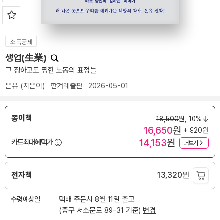
소득공제
생업(生業)
그 징하고도 찡한 노동의 표정들
은유
(지은이)
한겨레출판
2026-05-01
종이책
18,500
원,
10%
16,650
원
+ 920원
14,153
원
카드최대혜택가
더보기
전자책
13,320
원
수령예상일
택배 주문시 8월 11일 출고
(중구 서소문로 89-31 기준)
변경