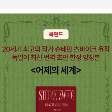
'전남광주특별시 주사무소 순천' 한마디에…전남 동·서부권
음과 눈길로 마주보고서 품는지 지켜보면서 ‘그렇구나. 그러
벌려고 오지만 책임감으로 일”한다고 강조한다. 요양 보호사
'주청사' 갈등 '불붙었다'https://n.news.naver.com/articl
면 난 어떤 길을 갈까?’ 하고 속으로 한참 곱씹었다. 나는 ‘아
강석경은 누구라도 그럴 수 있다는 마음이 중요하다며 어르
e/660/0000111479“택시기사가 없잖아”…중국 간 조민,
무리 그래도 모금국수는 너무 맛없어. 솥에 끓여먹는 쪽이
신과 내가 다르다고 선을 그으면 안 된다고 이야기한다. “실
택시 안에서 생긴 일 ‘깜짝’https://n.news.naver.com/mn
가장 나아.’ 하고 속으로 되뇌었다. 그림(유튜브·쇼츠)에 사
은 그들의 불편함이 나를 먹여”살리는 거고 우리를 깨우쳐
ews/article/009/0005684456?sid=104조국 “제 딸 국
로잡혀서 멍하니 쳐다보노라면 한나절쯤 휙 지나간다는 분
주기도 하므로. 박미숙은 청년 과로사한 아들의 죽음이 비참
회의원 출마 검토한 적 없어…허위사실”https://n.news.na
이 참 많다. 그림에 사로잡히면 멍하니 “남들 놀음놀이”를
에만 머무르지 않고 다음 세대를 위한 징검돌이 되었으면 한
ver.com/mnews/article/005/0001855831?sid=100
그대로 따라간다. 그들은 그들대로 ‘그들멋’일 뿐인데, 우리
다. 전태일의료센터 마음상담소장 유금분은 한 사람만 편하
이 대통령 '지지율 폭락, 엄중히 받아들여…민주당, 원수 싸
는 ‘우리멋·나멋·네멋’을 감쪽같이 잊고 잃는다. 우리가 ‘우리
기보다 다 같이 편한 세상이 되어야 한다고, 다른 사람이 조
우듯 전쟁 하지 마라'https://n.news.naver.com/mnews/
멋·나멋·네멋’을 잊고 잃으면서 ‘그들멋’에 사로잡히기에, 그
금이라도 편해지는 데 기여할 수 있는 게 자신의 일이었다고
article/003/0014017130?sid=100李대통령, 지지율 폭
들은 떼돈을 벌면서 탱자탱자 하느작거린다. 잘난책(베스트
말한다. 인간은 일을 하고 일은 인간을 만들기도 한다. 업으
락에 '국민 보시기에 화날 만해'https://n.news.naver.co
셀러)도 똑같다. 우리는 우리 나름대로 읽눈(문해력·독해력·
로 먹고살지만 그 업에 그치지 않고 타인을, 세상을 힘껏 부
m/mnews/article/079/0004159844?sid=100+트럼프
판단력·해독력)을 틔우지 않고서 스스로 갇히는구나 싶다.
축하는 인생의 철학자들을 이 책에서 마주한다. ‘혼자만 묵
의 승부수는 통했나? 이란 협상 성패를 가를 결정적 변수 |
그들은 그저 그들이다. 그림(유튜브·쇼츠)은 그냥 그림이다.
으면 도치기(인색하고 인정이 없는 사람) 노나 묵으면 부챗
이윤정의 이슈브리핑https://www.youtube.com/watch?
어느 스위스 아저씨가 쓴 글에 《책상은 책상이다》가 있다.
님’이라는 옛 어른 말대로 “배우고 일하고 먹이는 일에 여한
v=rw8iFBCBCrM李대통령 '시급한 과제, 첫째도 둘째도
책상은 책상이고, 그림은 그림이고, 너는 너이고, 나는 나이