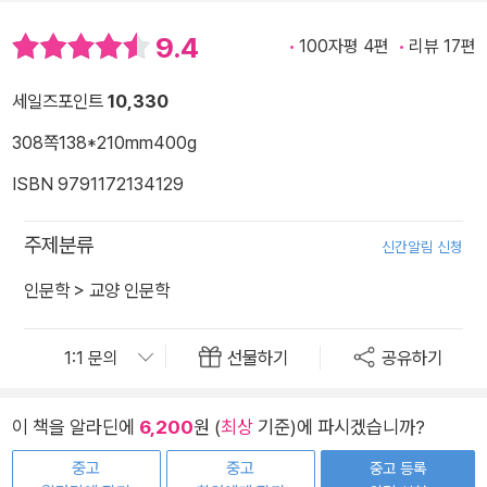
9.4
100자평 4편
리뷰 17편
세일즈포인트
10,330
308쪽
138*210mm
400g
ISBN 9791172134129
주제분류
신간알림 신청
인문학
>
교양 인문학
선물하기
공유하기
이 책을 알라딘에
6,200
원 (
최상
기준)에 파시겠습니까?
중고
중고
중고 등록