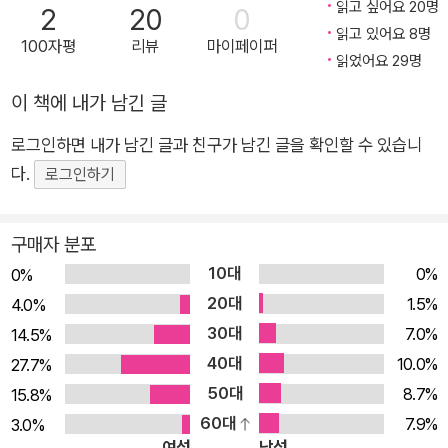
읽고 싶어요 20명
2
20
0
망에 중독되어 자기 자신을 죽음으로 이끄는 치명적인 독을 끊임
읽고 있어요 8명
100자평
리뷰
마이페이퍼
없이 입에 넣고, 삼키고, 죽는다. 계속 먹으면 죽을 줄 알면서도
읽었어요 29명
멈추지를 못한다. 나는 똑같은 당뇨병 약을 세 달마다 반복해서
이 책에 내가 남긴 글
처방하는 삶을 살아왔다. 아무것도 변하지 않았다. 욕망을 이기지
못하고 사람들은 계속 아팠고, 아플 줄 알면서 끊지 못했고, 죽었
로그인하면 내가 남긴 글과 친구가 남긴 글을 확인할 수 있습니
다. 나는 돈은 벌 수 있었지만 이들을 죽음의 운명에서 구원하지
다.
로그인하기
는 못했다. 근본적인 해결책이 필요했다. 나는 의사를 그만두기로
했다. _최형진 최형진 교수는 의사로 13년간 진료에 매진하던 때
구매자 분포
에 심각한 심근경색, 혈당조절, 당뇨병 등의 문제가 있으면서도
10대
0%
0%
음식에 대한 욕망을 참지 못하는 환자를 수도 없이 만났다. 똑같
20대
1.5%
4.0%
은 당뇨병 약을 반복해서 처방해주어도 환자들은 거짓 쾌락과 갈
30대
7.0%
14.5%
망에 이끌려 다녔다. 이를 근본적으로 해결하기 위해 의사를 그만
40대
10.0%
27.7%
두고 현재 10년째 기초과학 연구에 매진하고 있다. 그 결과 202
50대
8.7%
15.8%
4년 뇌의 시상하부와 비만 치료제가 반응하여 식욕을 억제하는
60대
7.9%
3.0%
메커니즘을 세계 최초로 규명하여 <사이언스>에 게재되었고 2
여성
남성