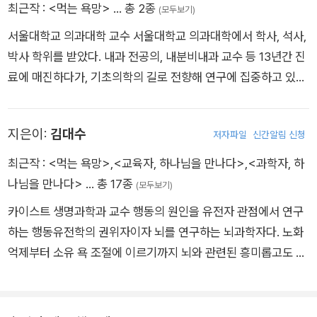
최근작 :
<먹는 욕망>
… 총 2종
(모두보기)
서울대학교 의과대학 교수 서울대학교 의과대학에서 학사, 석사,
박사 학위를 받았다. 내과 전공의, 내분비내과 교수 등 13년간 진
료에 매진하다가, 기초의학의 길로 전향해 연구에 집중하고 있다.
2024년 뇌의 시상하부와 비만치료제가 반응하여 식욕을 억제하
는 메커니즘을 세계 최초로 규명하여 <사이언스>에 게재되었
지은이:
김대수
저자파일
신간알림 신청
고, 이는 식욕 억제제의 기전을 명확히 규명한 중요한 과학적 성
과로 평가받고 있다. 2024년 한림원 화이자 의학상 기초의학상,
최근작 :
<먹는 욕망>
,
<교육자, 하나님을 만나다>
,
<과학자, 하
2025년 임성기연구자상 대상, 2025년 과학기술정보통신부와
나님을 만나다>
… 총 17종
(모두보기)
한국연구재단이 수여하는 과학기술인상 등을 수상하였고, 2024
카이스트 생명과학과 교수 행동의 원인을 유전자 관점에서 연구
년 차세대 리더 100인에 선정되었다. tvN <유 퀴즈 온 더 블록>,
하는 행동유전학의 권위자이자 뇌를 연구하는 뇌과학자다. 노화
KBS <생로병사의 비밀> 등에 출연하여 대중에게 지식을 쉽게
억제부터 소유 욕 조절에 이르기까지 뇌와 관련된 흥미롭고도 실
전하는 데도 노력하고 있다.
질적인 주제를 다루고 있다. 활발한 연구로 <네이처>, <사이언
스>, <뉴런> 등 세계적 학술지에 논문을 기고했고, 국제행동유
전학회 젊은과학자상, 한미과학자협회 회장상, 카이스트 우수연