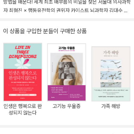
방법을 배운다! 세계 최초 배부름의 비밀을 찾은 서울대 의사과학
자 최형진 × 행동유전학의 권위자 카이스트 뇌과학자 김대수 ★
〈유 퀴즈 온 더 블록〉 출연 화제의 인물 ★ 인간의 진화부터 위고
비·삭센다 등 최신 과학까지 먹는 욕망에 관한 모든 것 “바쁜 일
이 상품을 구입한 분들이 구매한 상품
상에서 먹는 욕망에 이끌려 다니는 현대인을 위한 회복의 안내
서” 먹는 욕망이 왜 중요할까? 너무 많은 자극과 음식이 우리 일
상 모든 것을 좌우하기에 이르렀기 때문이다. 먹는 일은 인간관
계, 성장 환경, 라이프스타일, 업무 성과, 의료비, 빈부 격차 등 삶
의 모든 것에 영향을 끼치고 있다. 인간은 쾌락을 추구하도록 진
화하였고, 현대사회는 이러한 인간을 유혹하며 안 좋은 줄 알지만
끊어내지 못하는 중독의 굴레 속으로 우리 각자를 몰아넣고 있다.
우리 삶을 좌우하는 이 욕망을 뇌가 어떤 시스템으로 해석하고 조
절하는지, 인류의 진화와 발달에 어떠한 역할을 해왔는지를 이해
인생은 행복으로 완
고기능 우울증
가족 해방
성되지 않는다
하면 삶의 많은 비밀이 풀린다. 이에 국내 최고의 의사과학자와
뇌과학자가 만났다. 의학적 근거와 해법, 뇌과학적 지식과 통찰로
무장해 삶을 전혀 다른 관점에서 보도록 돕는다. 먹는 쾌락과 갈