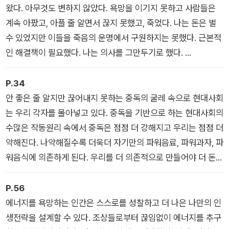
왔다. 아무것도 변하지 않았다. 욕망을 이기지 못하고 사람들은
계속 아팠고, 아플 줄 알면서 끊지 못했고, 죽었다. 나는 돈은 벌
수 있었지만 이들을 죽음의 운명에서 구원하지는 못했다. 근본적
인 해결책이 필요했다. 나는 의사를 그만두기로 했다.
나는 내 자녀와 손주 세대가 현세대 사람들과 마찬가지로 거짓 된
쾌락과 갈망에 이끌려 다니는 삶을 살도록 보고만 있을 수 없었
P.34
다. 오염된 욕망으로부터 사람들을 구해야겠다고 생각했다. 이 욕
안 좋은 줄 알지만 끊어내지 못하는 중독의 굴레 속으로 현대사회
망의 비밀을 알아낼 수 있다면 우리 인류는 자본주의가 만들어낸
는 우리 각자를 몰아넣고 있다. 중독을 기반으로 하는 현대사회의
병인 비만, 당뇨병, 심뇌혈관 질환이 없는 해방의 자유를 누릴 수
수많은 작동원리 속에서 중독은 점점 더 강해지고 우리는 점점 더
있다.
약해진다. 나약해질수록 더욱더 자기만의 파워음료, 파워과자, 파
워음식에 의존하게 된다. 우리를 더 의존적으로 만들어야 더 돈을
벌 수 있기에 식품산업은 점점 더 강력하고 교묘하게 우리 삶을
파고든다.
P.56
에너지를 욕망하는 인간은 스스로를 성찰하고 더 나은 나만의 인
생전략을 설계할 수 있다. 조상들로부터 끊임없이 에너지를 추구