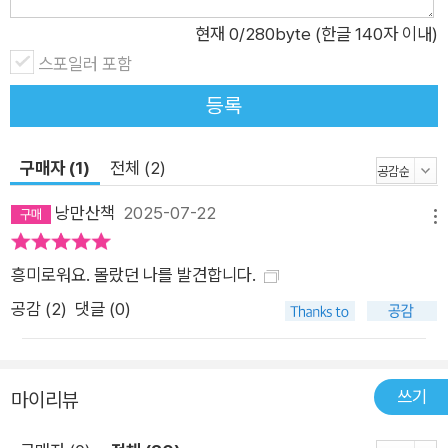
가시켰으며, 먹을 것을 직접 구하지 않아도 되는 사회를 만들었
현재
0
/280byte (한글 140자 이내)
다. 일부러 밥을 먹지 않는 사람들이 생겨났고, 인생이란 먹는 게
스포일러 포함
다가 아니라는 말이 명언으로 여겨지는 우주 최초의 사회를 구축
등록
했다. _김대수 왜 우리 뇌는 빠져나올 수 없는 욕망 속으로 자꾸
만 우리를 빠뜨릴까? 행동유전학의 권위자인 김대수 교수는 선
구매자 (1)
전체 (2)
사시대부터 우주과학에 이르기까지 인간이 만들어온 역사를 유
전학자의 관점에서 탐구하며 이 위험하고도 매혹적인 욕망이 어
낭만산책
2025-07-22
메뉴
떻게 인간사회의 발달을 이끌어왔는지 생생히 알려준다. 다른 동
물에게서는 찾아볼 수 없는 이 특별한 추구에 대해 철학, 문학, 예
흥미로워요. 몰랐던 나를 발견합니다.
술 등을 넘나들고 수천 년 역사를 오고 가며 한눈에 이해할 수 있
공감 (
2
)
댓글 (0)
도록 돕는다. 사냥하지 않아도 먹을 것이 지천에 있는 인간이 먹
고 먹히는 생태계 원리를 어떻게 일, 인간관계, 권력, 사회적 지위
등에 투영하여 왔는지 놀라운 비밀도 밝힌다. 김대수 교수는 고도
쓰기
마이리뷰
로 발달한 사냥꾼인 인간을 ‘메타헌터’라 규정하며 생태계 최상위
포식자인 메타헌터인 인간이 어떻게 먹고 먹히는 욕망을 인간사