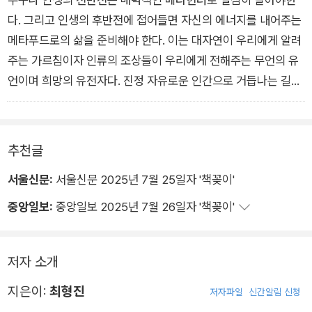
밥상을 차리는 일을 반복했다. 변화는 나와 어머니 모두에게 찾아
다. 그리고 인생의 후반전에 접어들면 자신의 에너지를 내어주는
왔다. 매일 12층 아파트를 오르내리면 몸에 쌓인 지방이 빠지는
메타푸드로의 삶을 준비해야 한다. 이는 대자연이 우리에게 알려
것처럼 내 삶에 쌓인 과잉도 정리되어갔다. 어머니의 인지능력이
주는 가르침이자 인류의 조상들이 우리에게 전해주는 무언의 유
향상
언이며 희망의 유전자다. 진정 자유로운 인간으로 거듭나는 길이
며, 진짜 인간다움의 출발점이다.
추천글
서울신문:
서울신문 2025년 7월 25일자 '책꽂이'
중앙일보:
중앙일보 2025년 7월 26일자 '책꽂이'
저자 소개
지은이:
최형진
저자파일
신간알림 신청