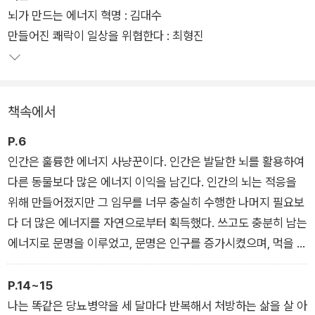
뇌가 만드는 에너지 혁명 : 김대수
한다.
만들어진 쾌락이 일상을 위협한다 : 최형진
우리는 매일 먹는 욕망을 마주한다. 그러나 입안 가득 쾌락을 주
는 그 욕망이 한 인간을 얼마만큼 큰 파멸로 몰고 가고 급기야 죽
음에까지 이르게 하는지 위험성은 알지 못할뿐더러, 그 욕망으로
책속에서
인해 어떻게 인간사회라는 생태계의 토대가 만들어졌는지 위대
함은 더더욱 알지 못한다. 이 책은 도무지 알 수 없이 휘몰아치는
P.6
먹는 욕망의 실체를 파헤치며 설명할 길 없던 욕구의 비밀에 대하
인간은 훌륭한 에너지 사냥꾼이다. 인간은 발달한 뇌를 활용하여
여 뇌과학적으로 냉철한 근거를 이해하고 의학적으로 실천적 지
다른 동물보다 많은 에너지 이익을 남긴다. 인간의 뇌는 적응을
식을 배울 수 있도록 돕는다. 매일 선택과 습관, 참을 수 없는 욕
위해 만들어졌지만 그 임무를 너무 충실히 수행한 나머지 필요보
구와 절제 사이에서 갈등하는 우리가 먹는 욕망을 제대로 들여다
다 더 많은 에너지를 자연으로부터 획득했다. 쓰고도 충분히 남는
볼 때, 삶을 전혀 다른 시선으로 대할 수 있을 것이다.
에너지로 문명을 이루었고, 문명은 인구를 증가시켰으며, 먹을 것
을 직접 구하지 않아도 되는 사회를 만들었다. 일부러 밥을 먹지
않 는 사람들이 생겨났고, 인생이란 먹는 게 다가 아니라는 말이
P.14~15
명언으로 여겨지는 우주 최초의 사회를 구축했다.
나는 똑같은 당뇨병약을 세 달마다 반복해서 처방하는 삶을 살 아