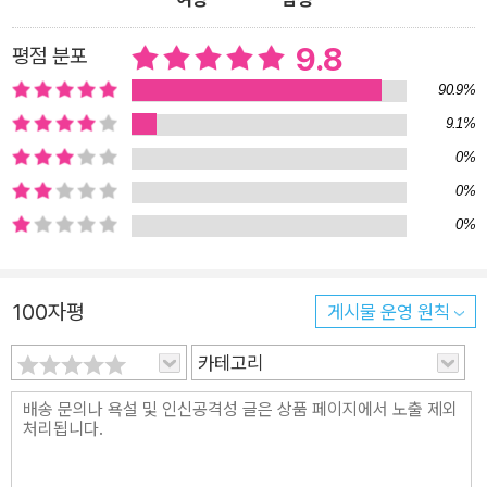
024년 차세대 리더 100인에 선정되는 등 중요한 과학적 성과를
일구어오고 있다. 최형진 교수는 이 책을 통해 그간의 경험과 연
9.8
평점 분포
구 성과를 생생하게 보여주고, 고통에서 헤어나온 풍부한 환자들
90.9%
의 사례와 결과를 바탕으로 의학적 지식과 실천적 방법을 담았다.
9.1%
‘하지 말아야지, 참아야지’ 하면서도 매번 무너지고, 몸에 해롭다
0%
는 것을 분명히 알면서도 먹고 마시며 욕망에 이끌려 행동하는 근
0%
원적 이유를 흥미진진한 사례로 파고든다. 설명할 도리가 없던 참
0%
을 수 없는 욕망을 객관적으로 바라보도록 하고 결국 벗어날 수
있는 법을 알려준다. 뇌과학자 김대수 교수는 먹고자 하는 인간의
욕망은 수백만 년간 인류의 역사를 거쳐오며 유전자에 기록되어
100자평
게시물 운영 원칙
왔고, 이는 다양한 측면에서 발현되어 거대한 문명을 구축하고 인
간사회를 일군 핵심 에너지로 작동하고 있음을 밝힌다. 인간은 발
카테고리
달한 뇌를 활용하여 다른 동물보다 많은 에너지 이익을 남긴다.
인간의 뇌는 적응을 위해 만들어졌지만 그 임무를 너무 충실히 수
행한 나머지 필요보다 더 많은 에너지를 자연으로부터 획득했다.
쓰고도 충분히 남는 에너지로 문명을 이루었고, 문명은 인구를 증