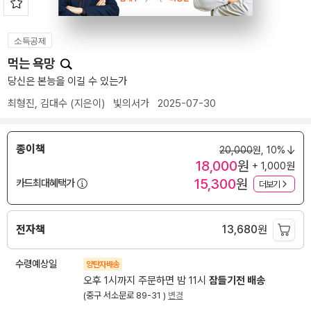
소득공제
먹는 욕망
당신은 본능을 이길 수 있는가
최형진
,
김대수
(지은이)
빛의서가
2025-07-30
종이책
20,000
원,
10%
18,000
원
+ 1,000원
15,300
원
카드최대혜택가
더보기
전자책
13,680
원
수령예상일
양탄자배송
오후 1시까지 주문하면 밤 11시
잠들기전 배송
(중구 서소문로 89-31 )
변경