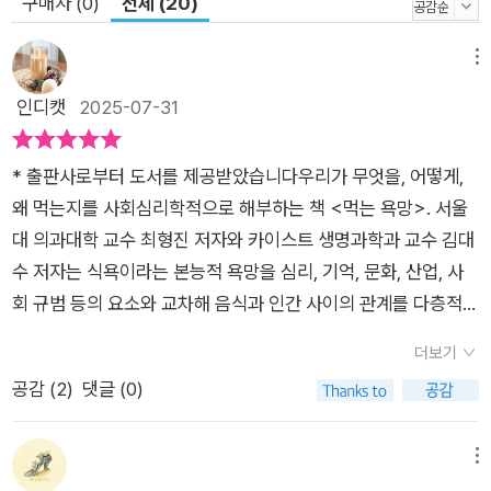
구매자 (0)
전체 (20)
회에 구축하여 왔으며, 우리 각자는 그러한 인간사회에서 어떠한
전략을 취해야 하는지 안내한다. 이 책은 바쁜 일상 속에서 먹는
메뉴
욕망에 이끌려 다니는 우리에게 ‘우리 몸에서 지금 어떤 일이 벌
인디캣
2025-07-31
어지고 있는가’를 뇌과학적으로 냉철하게 알려주고, ‘어떻게 더
좋은 삶을 위한 선택을 할 수 있는가’를 의학적으로 조언한다. 이
책을 따라가다 보면 더 좋은 삶을 위한 균형점을 어떻게 만들어야
* 출판사로부터 도서를 제공받았습니다우리가 무엇을, 어떻게,
하는지 해결책을 발견할 수 있을 것이다. 본능을 활용하면서도 맞
왜 먹는지를 사회심리학적으로 해부하는 책 <먹는 욕망>. 서울
서 싸워야 하는 인간의 숙명 “당신의 조절 능력은 괜찮습니까?”
대 의과대학 교수 최형진 저자와 카이스트 생명과학과 교수 김대
두 석학은 흥미진진한 방식으로 이야기를 풀어나간다. 하나의 주
수 저자는 식욕이라는 본능적 욕망을 심리, 기억, 문화, 산업, 사
제를 두고 뇌과학자와 의사과학자가 각자의 시선에서 주장을 펼
회 규범 등의 요소와 교차해 음식과 인간 사이의 관계를 다층적으
친다. 가령 3부에서 ‘좋은 선택이란 무엇인가’를 두고 의사과학자
로 조명합니다.다이어트 책도 아니고 영양학 서적도 아닙니다. 먹
더보기
최형진 교수는 무엇이 우리를 가짜 쾌락으로 이끄는지 파헤치고
는 행위를 통해 인간과 사회를 들여다보는 다큐멘터리이자 심리
공감 (
2
)
댓글 (0)
거짓 갈망에 빠지지 않으려면 어떻게 해야 하는지 방법을 알려준
보고서입니다.우리는 매일 먹습니다. 그런데 정말로 내가 선택해
다. 이에 뇌과학자 김대수 교수는 먹고 먹히는 관계성이 인간사회
서 먹고 있는 걸까요? 우리의 일상적 선택이 얼마나 비일상적인
에서 어떻게 구현되고 있는지 알려주며 인생 전략을 설계할 때 우
메커니즘에 의해 조종당하고 있는지를 적나라하게 보여줍니다.
메뉴
리의 본능을 어떻게 활용하여 현명하게 돌파할 수 있을지 조언한