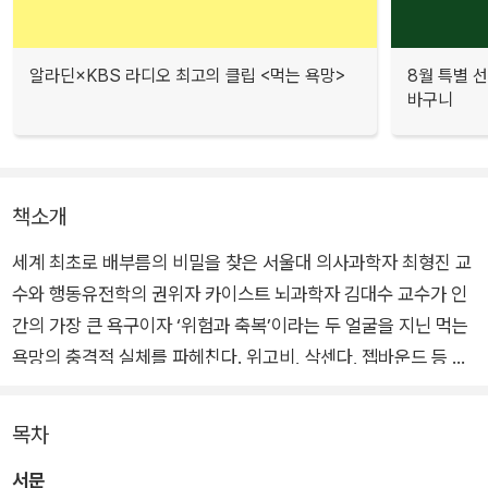
알라딘×KBS 라디오 최고의 클립 <먹는 욕망>
8월 특별 선
바구니
책소개
세계 최초로 배부름의 비밀을 찾은 서울대 의사과학자 최형진 교
수와 행동유전학의 권위자 카이스트 뇌과학자 김대수 교수가 인
간의 가장 큰 욕구이자 ‘위험과 축복’이라는 두 얼굴을 지닌 먹는
욕망의 충격적 실체를 파헤친다. 위고비, 삭센다, 젭바운드 등 현
재 전 세계적으로 가장 뜨거운 이슈는 ‘어떻게 인간의 먹는 욕망
을 제어할 수 있을 것인가?’이다. 우리 일상 모든 것에 영향을 끼
목차
치고 있는 이 욕망에 대하여 의사과학자와 뇌과학자인 두 석학은
서문
대담하고 놀라운 탐구의 여정을 선사하고 실천의 해법까지 제안