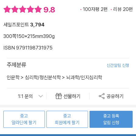
9.8
100자평 2편
리뷰 20편
세일즈포인트
3,794
300쪽
150*215mm
390g
ISBN 9791198731975
주제분류
신간알림 신청
인문학
>
심리학/정신분석학
>
뇌과학/인지심리학
선물하기
공유하기
중고
중고
중고 등록
알라딘에 팔기
회원에게 팔기
알림 신청