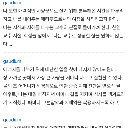
gaudium
나 또한 매력적인 사냥꾼으로 살기 위해 분투해온 시간을 마무리
하고 나를 내어주는 메타푸드로서의 여정을 시작하고자 한다.
나는 지식과 지혜를 나누는 교수의 본질로 돌아가려 한다. 신임
교수 시절, 학생들 앞에서 ˝나는 교수로 성공한 삶을 원하지 않는
다.
자연의 원리를 탐구하기를 즐거워하며 지식을 나누는 행복한 과
학자가 될 것이다˝라고 선언한 약속을 지킬 것이다. 후배 연구자
gaudium
들에게 지식의 씨앗을 나누고 필요하다면 기회를 양보하겠다. 정
에너지를 나누기 위해 대단한 일을 찾아 나서지 않아도 된다..
상에오르는 방법만이 아니라 물러날 줄 아는 길까지도 후배들에
장 가까운 곳에서 가장 큰 사랑을 저마다 나누고 실천할 수 있다.
게 전수할 수 있다면, 그것은 내가 살아온 치열한 교수로서의 삶
올해 초 어머니가 뇌경색으로 인한 중증 치매 진단을 받으신 날
에 대한
이후로, 나는 매일 아침저녁 어머니 곁을 지키며 식사를 챙겨드리
기 시작했다. 때마다 고혈압약과 치매약을 복용하시도록 하고, 내
가 알고 있는 인지치료 방식을 총동원하여 어머니를 보살폈다. 4
0년 전 그만두셨던 학교에서 있었던 이야기를 들어드리고, 재작
gaudium
년에 돌아가신 아버지를 매일같이 함께 기다리며 아버지 몫까지
누구나 인생의 전반전은 매력적인 메타헌터로 열심히 살아야한