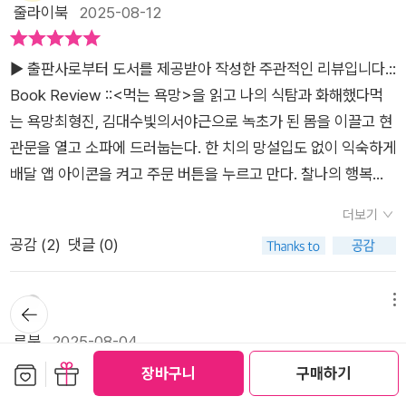
지금, 누군가 당신의 입맛을 조종하고 있다는 도발적인 소제목으
줄라이북
2025-08-12
다. 6부에서는 ‘우리의 일과 삶을 뒤흔들고 있는 먹는 욕망’에 관
로 시작하는 최형진 교수는 현대 식품산업의 교묘한 전략을 해부
해 이야기한다. 김대수 교수는 생태계 최상위 포식자가 된 인간이
합니다. 우리가 건강에 해롭다는 걸 뻔히 알면서도 치킨과 피자를
▶ 출판사로부터 도서를 제공받아 작성한 주관적인 리뷰입니다.​​::
매력적인 사냥꾼으로 거듭나면서도 인간다움을 추구할 수 있을
주문하게 되는 이유, 다이어트를 결심했다가도 야식 배달앱을 켜
Book Review ::<먹는 욕망>을 읽고 나의 식탐과 화해했다​먹
방안에 관하여 들여다보는 한편, 최형진 교수는 직장에서 받는 스
게 되는 심리적 메커니즘을 뇌과학적 근거와 함께 설명합니다.김
는 욕망최형진, 김대수빛의서​야근으로 녹초가 된 몸을 이끌고 현
트레스와 인간관계에서 오는 갈등 문제를 먹는 것으로 푸는 습관
대수 교수가 제시하는 메타헌터(Meta Hunter) 개념도 흥미롭
관문을 열고 소파에 드러눕는다. 한 치의 망설입도 없이 익숙하게
이 왜 생기는지 알려주고 기분 때문에 먹는 태도에 어떻게 대처해
습니다. 인간을 높은 차원의 사냥 전략을 구사하는 생태계 최상위
배달 앱 아이콘을 켜고 주문 버튼을 누르고 만다. 찰나의 행복과
야 하는지 조언한다. 최근 위고비, 삭센다, 젭바운드 등 식욕 억제
포식자로 규정하면서, 우리가 더 이상 직접 사냥하지 않아도 먹을
배부름이 지나가고 나면 어김없이 밀려오는 후회와 자책감. 이 지
제에 관한 사회적·개인적 관심이 아주 뜨겁다. 의사과학자 최형진
것을 구할 수 있게 된 진화적 배경을 추적합니다. 이 관점에서 보
더보기
긋지긋한 굴레는 대체 언제쯤 끝날 수 있을까. <먹는 욕망>은 이
교수는 GLP-1 비만 치료제가 뇌의 시상하부에 작용해 음식을 인
면 현대인의 과식 문제는 개인의 의지박약이 아니라 수백만 년 진
공감 (
2
)
댓글 (0)
런 일상의 반복에 지친 나에게 '온전히 네 탓만은 아니었다'고 말
지하는 것만으로도 포만감을 유발하고 식욕을 억제한다는 사실
화 과정에서 형성된 생존 본능의 부작용이라는 것을 알 수 있습니
을 건네는 책이었다. ​​ 인간은 무엇을 먹을지 늘 행복한 고민을 한
을 세계 최초로 규명했다. 최형진 교수는 《먹는 욕망》을 통해 거
다.착각 속에서 이루어지는 선택들에 대한 이야기가 이어집니다.
다.본문 중에서이 책은 의사과학자와 뇌과학자, 두 명의 석학이
뒤로가
메뉴
대한 지각변동을 일으키고 있는 GLP-1 호르몬 기반 식욕 억제제
최형진 교수는 '설탕을 고통으로 느끼는 돌연변이는 살아남지 못
기
하나의 주제를 각자의 전문 분야에서 서술하며 입체적으로 보여
의 기전 및 부작용, 사회적 영향력, 개인적 활용 방법에 대해서까
류북
2025-08-04
했고, 설탕을 쾌락으로 느끼는 돌연변이는 살아남았다'라며 우리
준다는 것이다. 특히 13년간 의사로 일하다 돌연 기초과학의 길
지도 소상히 알려준다. 우리 연구팀은 GLP-1이 뇌의 어느 부위
보관함담기
선물하기
의 미각 선호도조차 진화적 선택의 결과임을 보여줍니다.최형진
장바구니
구매하기
로 들어선 최형진 교수의 이야기는 매 순간 식욕과 싸우는 나의
에서 작용하여 어떤 심리적 기전으로 식욕을 억제하는지를 규명
교수는 여기서 한 걸음 더 나아가 현대 식품산업이 이러한 진화적
출판사 제공 도서 먹는 욕망 _당신은 본능을 이길 수 있는가