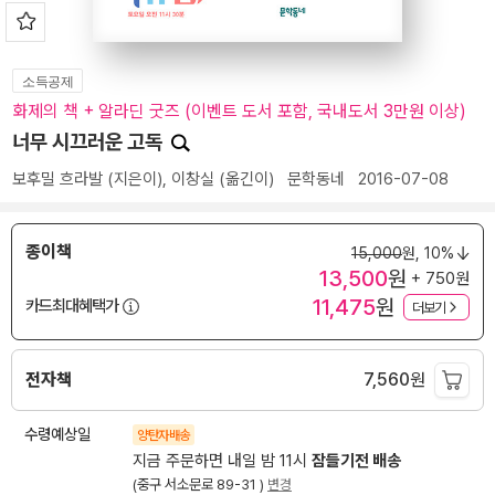
소득공제
화제의 책 + 알라딘 굿즈 (이벤트 도서 포함, 국내도서 3만원 이상)
너무 시끄러운 고독
보후밀 흐라발
(지은이),
이창실
(옮긴이)
문학동네
2016-07-08
종이책
15,000
원,
10%
13,500
원
+ 750원
11,475
원
카드최대혜택가
더보기
전자책
7,560
원
수령예상일
양탄자배송
지금 주문하면 내일 밤 11시
잠들기전 배송
(중구 서소문로 89-31 )
변경