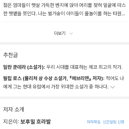
젊은 엄마들이 햇살 가득한 벤치에 앉아 머리를 젖혀 얼굴에 따스
한 햇볕을 쪼인다. 나는 벌거숭이 아이들이 물놀이를 하는 타원형
풀 앞에 한참 동안 머물러 있다. 아이들의 배에 난 팬티 고무줄 자
국에 마음이 동해서······ 갈리시아의 경건과 유대 인들은 밝고 선
더보기
명한 색깔의 허리띠를 착용해 자신들의 몸이 둘로 뚜렷이 구분되
게 했다지. 심장과 폐와 간과 머리는 가장 아름다운 부분이고, 그
추천글
밖의 장과 성기는 그저 감내해야 하는 대수롭지 않은 부분이었다·
·····
밀란 쿤데라 (소설가):
우리 시대를 대표하는 체코 최고의 작가.
필립 로스 (퓰리처 상 수상 소설가, 『에브리맨』 저자):
적어도 나
에게 그는 현대 유럽에서 가장 위대한 소설가 중 하나다.
저자 소개
지은이:
보후밀 흐라발
저자파일
신간알림 신청