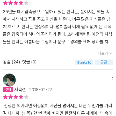
경지에 오른 글을 좋아하는 남자가 하는 작은 회상. 책 한 줄 읽지
의 책과 폐지처럼 억압 받았고, 자신이 몸담았던 직장에서 쫓겨나
35년을 폐지압축공으로 일하고 있는 한타는, 쏟아지는 책들 속
않은 그의 연인, 그러나 누구보다도 멀리 갈 수 있었던 여자. 많이
기도 했다. 소설 속의 철학교수, 중앙난방 제어실의 근무자들, 프
에서 사색하고 꿈을 꾸고 자신을 채운다. 너무 많은 지식들은 넘
읽는 것과 깊이 읽는 것이 어떻게 다른지를 똥스키를 타던 여자는
라하의 하수구와 시궁창 청소부, 성당 관리자등이 그런 예다. 지
쳐 흐르고, 한타는 한정적이다. 넘쳐흘러 이제 필요 없게 된 지식
온몸으로 보여준다. 물 건너간 기품, 절망보다 먼저 터지는 웃음.
식인들은 ‘사고하는 인간’으로서 체제가 강요하는 상식과 충돌하
들은 압축되어 하나의 꾸러미가 된다. 초라해져버린 예전의 지식
나의 만차는 투숙객들이 햇볕에 몸을 그을리고 있는 테라스를 따
는 존재들이었기에, 삶의 터전에서 추방당했다. 소설에는 하구수
들을 한타는 아름다운 그림이나 문구로 경의를 표해 장례를 치러
라 평소처럼 이리저리 오가고 있었다. 사업가 이나의 안목이 정확
에 사는 회색 쥐와 검은 시궁쥐에 대한 언급이 여러 차례 언급된
준다. 하염없이 구절들을 찾고, 글들을 읽다보면 폐지는 산처럼
했다. 그날 만차는 정말이지 멋졌다. 그런데 그녀가 거기에 있던
다. 하수구는 인간 사회의 또 다른 은유였다. 이곳에서 두 종류의
더보기
쌓인다. 그런 한타가 상사는 늘 불만이다. 한타가 바라는 꿈은, 자
투숙객 몇 명을 막 지나친 순간 여자들 몇이 돌아보며 웃음을 참
쥐들은 전쟁을 벌였고, 결국 검은 시궁쥐가 패배했다. 시궁쥐는
공감 (
24
)
댓글 (0)
신의 외삼촌과 같은 모습일 것이다. 40년을 철도역에서 근무하
는 것이 보였다. 그녀가 내 쪽으로 다가올수록 여자들의 웃음이
추방당한 지식인들이었다. 나치가 대학을 폐쇄되기 전까지 흐라
다, 퇴직 후엔 아예 자신의 마당에 철길을 깐다. 그 옆에 자신의
더 자지러졌다. 남자들도 뒤로 벌렁 나자빠지며 신문으로 얼굴을
발은 법학을 공부했던 지식인이었다. 그 역시 이런 시대 속에서
압축기를 놓고 노년을 보내는 것이 한타의 꿈이다. 상사의 지적질
메뉴
가린 채 열심히 읽는 척하거나 차라리 눈을 감았다. 마침내 만차
자유로울 수 없었고, 다른 지식인들처럼 수많은 직업을 전전했다.
도 받지 않고 시간에 구애도 받지 않으며, 자신의 작품을 만들고
가 내 곁을 지나가는 순간 나는 보았다. 그녀가 신은 한쪽 스키,
자목련
2018-02-27
폐지 작업공은 그 중 하나였다. 소설에는 시대를 관통했던 작가의
싶어한다. 어울리는 책들과 사상들로, 어울리는 표지로 꾸민 압축
그러니까 발꿈치 바로 뒤쪽에 큼직한 똥이 얹혀 있는 것을. 야로
경험과 사유가 고스란히 녹아있다. 한탸는 압축기의 버튼을 번갈
된 책 꾸러미.한타에게 와서 이젠 버려지는 그러나 금기시되는 책
슬라프 브르흘리츠키의 아름다운 시에도 나오는, 문진만큼이나
아 누르며 책과 폐지를 정육면체 꾸러미로 만들었다. 기계가 작동
진정한 책이라면 어김없이 자신을 넘어서는 다른 무언가를 가리
들을 찾아달라 호소하는 학자, 폐지를 들고 오는 집시여인들, 그
큰 똥......나는 대번에 이해했다. 만차의 삶에서 이제 제 2막이 시
하는 사이 그는 단지에 받아 놓은 맥주를 마셨고, 버려진 책들을
킬 테니까. (11쪽) 한 번 책에 빠지면 완전히 다른 세계에, 책 속에