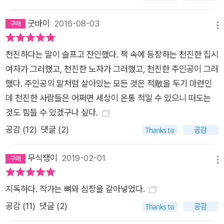
듯도 하지만, 방향 없이 진행되어가는 광기 어린 발전지상주의에
대한 비판으로 읽을 수도 있다. 무분별한 발전으로 인해 오히려
굿바이
2016-08-03
메뉴
퇴보하는, 노예화되고 우둔해진 사회에 대한 정치적이며 철학적
인 우화로도 읽힐 수 있는 것이다. 이 소설은 한 세계의 종말을 목
천진하다는 말이 슬프고 잔인했다. 책 속에 등장하는 천진한 집시
격하는 늙은 몽상가의 긴 명상에 가깝다. 흐라발은 책이 그저 종
여자가 그러했고, 천진한 노자가 그러했고, 천진한 주인공이 그러
이쪼가리로 취급받게 된 냉혹한 사회에서 살아가는 한 인간의 정
했다. 주인공의 말처럼 살아있는 모든 것은 적敵을 두기 마련인
신 상태를 섬세한 문체로 그려내고 있다. 그의 사고는 때로 취기
데 천진한 사람들은 어쩌면 세상이 온통 적일 수 있으니 떠도는
와 환각에 빠진 것처럼 보이지만 시종일관 명징함을 잃지 않아서,
것도 힘들 수 있겠구나 싶다.
우리로 하여금 무리가 아닌 개인에 대해 생각하고 꿈꾸게 만든다.
공감 (
12
)
댓글 (2)
그리고 무엇보다 ‘사라져가는 것들’에 대해 일깨워준다. 이 소설
에서 가장 아름다우면서도 희망적인 부분은 한탸가 끝내 사랑과
무식쟁이
2019-02-01
메뉴
연민을 놓지 않는다는 데 있다. 소설 내에서 코러스처럼 끊임없이
반복되는 경구인 ‘하늘은 인간적이지 않다’라는 구절은 종래에 다
지독하다. 작가는 뼈와 심장을 갈아넣었다.
음과 같이 변주된다. 이것은 그가 비극적인 결말을 맞이함에도 불
공감 (
11
)
댓글 (2)
구하고 그 속에서 우리가 역설적인 따스함과 평화의 숨결을 발견
하고, 느낄 수 있는 이유다. 하늘은 인간적이지 않다. 그래도 저