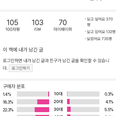
여 개국에 번역 출간되었을 정도로 대중적으로도 큰 성공을 거두
었다. 밀란 쿤데라는 스스로 체코 작가면서도 흐라발을 ‘우리 시
대를 대표하는 체코 최고의 작가’라고 칭할 정도로 그에 대한 존
읽고 싶어요 370
105
103
70
경을 숨기지 않았고, 줄리언 반스는 그를 ‘우리 시대에서 가장 세
명
100자평
리뷰
마이페이퍼
련된 작가’라고 언급했으며, 필립 로스는 그에 대해 ‘적어도 나에
읽고 있어요 132명
게 그는 현대 유럽에서 가장 위대한 소설가다’라고 극찬을 하기도
읽었어요 735명
했다. 문학 전문 리뷰 잡지 <트위즈 매거진>은 ‘흐라발은 체코의
이 책에 내가 남긴 글
프루스트다. 아니, 차라리 프루스트가 프랑스의 흐라발이라 하는
게 옳을 것이다’라고 썼을 정도로 그에 대한 찬사를 아끼지 않았
로그인하면 내가 남긴 글과 친구가 남긴 글을 확인할 수 있습니
다. 『너무 시끄러운 고독』은 흐라발 본인이 ‘나는 이 작품을 쓰기
다.
로그인하기
위해 세상에 나왔다’고 선언할 만큼 그의 정수가 담긴 작품이며,
필생의 역작이라 불릴 만한 강렬한 소설로 많은 독자와 평단의 사
구매자 분포
랑과 주목을 받았다. 주한 체코문화원에서는 2014년 보후밀 흐
10대
0.3%
1.4%
라발 탄생 100주년을 기념해 ‘너무 시끄러운 고독’이라는 제목의
20대
4.1%
18.3%
전시를 열어 그의 작품세계를 소개하기도 했다. 지금까지 국내에
30대
5.5%
22.3%
소개된 그의 작품으로는 『영국 왕을 모셨지』(문학동네, 2009),