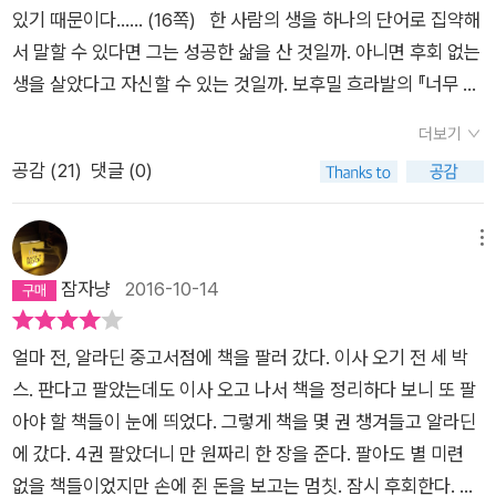
리고 쥐들과 벌레들.한타의 집들도 곧 무너질 듯 아슬아슬하다.
작되었다는 것을. 명예를 지키지 못하고 치욕을 견뎌야 하리라고
펼쳐 읽곤 했다. “사상이 내 안에 알코올처럼 녹아들 때까지. 문
있기 때문이다…… (16쪽) 한 사람의 생을 하나의 단어로 집약해
한타가 버리지 못하고 쌓아올린 책들이 미로처럼 한타를 감싼
예견된 삶이었다. 이 똥스키 사건에서 한탸는 '하늘은 인간적이
장은 천천히 스며들어 나의 뇌와 심장을 적실 뿐 아니라 혈관 깊
서 말할 수 있다면 그는 성공한 삶을 산 것일까. 아니면 후회 없는
다.“햇빛에 눈이 부셔 어디로 가야 할지 모르는 채 그 곳에 남아
지 않으며, 사고하는 인간 역시 마찬가지다'라고 생각한다. 폐지
숙이 모세혈관까지 비집고 들어온다.”(10) 이것이 그의 책읽기
생을 살았다고 자신할 수 있는 것일까. 보후밀 흐라발의 『너무 시
있었다. 내가 신봉했던 책들의 어느 구절도, 내 존재를 온통 뒤흔
를 압축하며 만차를 생각하는 한탸, 밤새 샴페인을 마시며 용서를
방식이었다. 작업 중 발견한 희귀 도서는 집에 가져가 쌓아두기도
끄러운 고독』이 이런 생각을 불러왔다. 삼십오 년째 폐지 더미에
들어놓은 이 폭풍우와 재난 속으로 나를 구하러 오지 않았다.”책
더보기
빌었건만 결국, 떠난 만차. 그가 압축하기로 한 노자의 도덕
했다. 이렇게 하기를 삼십오 년, 그는 마침내 ‘현자’가 되었다. 비
서 일하는 남자 한탸, 그는 습기로 축축한 지하 공간 때로 쥐가 출
들을 압축하며, 책들에 둘러싸여 자신의 존재를 찾고자 했지만,
공감 (
21
)
댓글 (0)
경. 치욕을 겪고 명예를 지킨다는 내용의 페이지를 압축통 한가
록 목욕이라면 질색인데다 몸에서 맥주와 오물 냄새가 진동해도
몰하는 더러운 공간에서 책과 폐지를 압축하며 살고 있다. 책 더
한타는 고독과 소외 속에서 책과 함께 마지막을 맞이한다. 그리
운데 놓는다. 바스러지는 종이, 바스러지는 명예, 결국 지금에야
가방에 든 책만 생각하면 더할 나위 없이 행복했다. 오죽하면 자
미에서 귀한 책을 발견하는 기쁨을 누리며 말이다. 그의 삶은 오
나쁘지 않은 마지막이지 않았을까, 한타에겐.이 책엔 두 명의 여
회상하는 삶의 한 토막. 이것이 무슨 이야기인지 모르겠다면 페
신의 일을 ‘신께서 축복하신 직업’이라고 생각했을까. 그의 머리
직 책과 폐지, 그리고 맥주가 전부다. 외부와 단절한 채 자신의 내
메뉴
자가 등장한다. 매번 오물과 같이 등장하는 여신같은 모습의 만
이지를 더 넘기는 것이야말로 읽는 사람의 도리일 것이다. 읽는
는 보물 같은 문장과 사유가 가득한 ‘알리바바의 동굴’이었다. 단
부로 파고드는 삶처럼 보였다. 그에게는 충분한 삶이었다. 은퇴
잠자냥
2016-10-14
차, 그리고 마지막에야 한타가 그 이름을 떠올리는 집시여인. 책
사람과 쓰는 사람이 조금씩 맞추어가는 호흡이 얼마나 황홀한지
조롭게 반복되는 작업 중에도 그의 상상은 ‘생각들로 조밀하게 채
후 압축기를 장만해 외삼촌의 정원에 둘 계획까지 세웠으니
한 권 읽지 않았지만 자신을 잘 알고, 자신의 성전을 지은 만차와,
를 느끼게 해주는 문학적 성취. 책과 나 사이의 적절한 거리, 내
워진 고독 속’에서 결코 멈춘 적이 없었다. 그의 고독이 너무나 시
까. 내가 혼자인 건 오로지 생각들로 조밀하게 채워진 고독 속에
그의 옆에 머물다 연처럼 날아가 버린 듯 사라진, 실제론 잡혀간
얼마 전, 알라딘 중고서점에 책을 팔러 갔다. 이사 오기 전 세 박
머릿속에 천천히 들어오는 작가의 목소리. 책의 각 장은 한탸의
끄러웠던 이유다. 한탸는 독신으로 지냈지만 젊은 시절엔 그에게
살기 위해서다. 어찌 보면 나는 영원과 무한을 추구하는 돈키호테
집시여인. 한타의 마지막엔 집시여인의 모습이 함께한다.촉감도
스. 판다고 팔았는데도 이사 오고 나서 책을 정리하다 보니 또 팔
일을 소개하는 짧은 문장으로 시작하는데, 어느 것 하나 같지 않
도 러브 스토리가 있었다. 비록 똥에 얽힌 사건으로 번번이 이루
다. 영원과 무안도 나 같은 사람들은 당해낼 재간이 없을 테지. (1
내용도 아무 의미 없다. 표지의 아름다움도 소중한 내용도 의미
아야 할 책들이 눈에 띄었다. 그렇게 책을 몇 권 챙겨들고 알라딘
고 조금씩 끝이 맞물려 돌아가서, 보흐밀 흐라발은 글씨와 이야기
어지지 않았지만 말이다. 프라하 교외에 사는 옛 연인 만차를 보
8~19쪽) 책으로 둘러싸인 삶이었지만 그가 마주하는 책은 쇠락
없다. 현대의 압축기와 그 압축기를 조작하는 이들은, 위생복을
에 갔다. 4권 팔았더니 만 원짜리 한 장을 준다. 팔아도 별 미련
로 이어지는 작은 푸가를 완성한다. 침대에 등을 대고 비스듬히
러 갔을 때, 한탸는 잿빛 머리가 된 그녀의 새 집을 보았다. 만차
의 유품이었다. 더 이상의 존재 가치를 잃어버린 삶을 말해주는
입고 휴가를 논하며 책들을 효율적으로 압축한다. 한타가 느끼는
없을 책들이었지만 손에 쥔 돈을 보고는 멈칫. 잠시 후회한다. 그
누워 있는데 아주 작은 생쥐 한 마리가 내 가슴팍 위로 떨어져 미