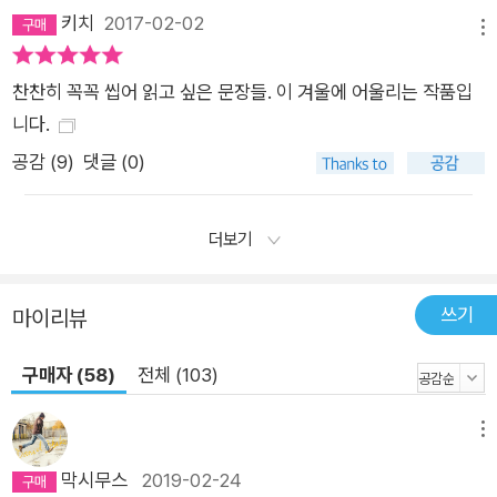
키치
2017-02-02
하늘을 넘어서는 무언가가, 연민과 사랑이 분명 존재한다. 오랫동
메뉴
안 내가 잊고 있었고, 내 기억 속에서 완전히 삭제된 그것이. (85
찬찬히 꼭꼭 씹어 읽고 싶은 문장들. 이 겨울에 어울리는 작품입
~86쪽)
니다.
공감 (
9
)
댓글 (0)
더보기
쓰기
마이리뷰
구매자 (58)
전체 (103)
메뉴
막시무스
2019-02-24