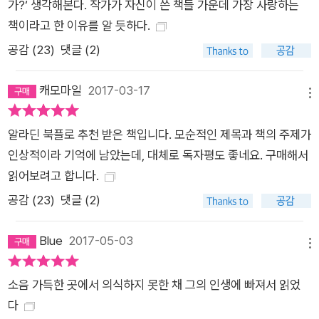
가?‘ 생각해본다. 작가가 자신이 쓴 책들 가운데 가장 사랑하는
는 순간까지 그 일을 하고 싶어하지만, 그런 그의 삶을 바꿀 사건
책이라고 한 이유를 알 듯하다.
이 일어나고 만다. 어느 날 도시에 나갔다가 자신의 압축기보다
수십 배는 커다란 거대한 압축기와, 신식 시설에서 유니폼을 입고
공감 (
23
)
댓글 (2)
코카콜라를 마시며 폐지를 압축하고 있는 사람들을 목격한 것이
다. 그들은 장갑을 낀 채 폐지를 다루며 휴식 시간에는 곧 떠날 그
캐모마일
2017-03-17
메뉴
리스 휴가에 대해 이야기를 나눈다. 그것은 한탸의 세계를 완전히
뒤바꿀 전기가 될 만한 사건이 된다. 그는 그곳을 목격한 뒤 자신
알라딘 북플로 추천 받은 책입니다. 모순적인 제목과 책의 주제가
의 세계가 끝나간다는 사실을 깨닫는다. 그래서 자신이 사랑하는
인상적이라 기억에 남았는데, 대체로 독자평도 좋네요. 구매해서
책들은 거들떠보지도 않고 미친듯이 폐지 압축 일에 빠져든다. 그
읽어보려고 합니다.
토록 소중히 생각했던 귀중한 책들을 들추지도 않은 채 마치 유니
공감 (
23
)
댓글 (2)
폼을 입은 도시의 압축공들처럼, 효율만을 위해 일하기 시작한다.
그러나 그는 곧 깨닫게 된다. 자신의 삶은, 자신의 세계는 그런 식
Blue
2017-05-03
메뉴
으로 이루어질 수 없다는 사실을. 굴욕감에 잔뜩 긴장한 나는 뼛
속 깊이 퍼뜩 깨달음을 얻었다. 나는 새로운 삶에 절대로 적응할
소음 가득한 곳에서 의식하지 못한 채 그의 인생에 빠져서 읽었
수 없을 것이었다. 코페르니쿠스가 지구가 더는 세상의 중심이 아
다
니라는 것을 밝혀내자 대거 자살을 감행한 그 모든 수도사들처럼.