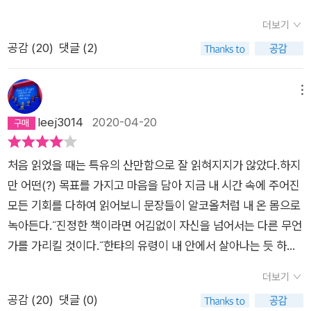
는 ‘사랑과 온전한 의지’로 자신의 집을 갖게 되었고, 심지어 ‘정
것들이었다. 그 안에서 한탸는 작업을 하면서도 책을 읽는다. 소
책에 대한 존중도 이해도 없다. 기계같은 그들의 손놀림에 한타는
냥 갖고 있을 걸 그랬나.책이 짐스러워 웬만하면 사지 말자고 했
끄러지듯 달아나 몸을 숨겼다. 내 가방이나 외투 호주머니에 두세
신적인 열정’으로 자신을 사랑하고 자신의 모습을 조각하는 남자
중하게 건져올린 장서들을 집으로 가져와 읽고 또 읽는다. 책과
더보기
절망하기도 한다. 그리고 버려지는 책들, 어느 때는 귀족의 책들
지만 나의 눈은 어느덧 중고서점에 꽂힌 책을 훑어보고 있다. 마
마리가 딸려온 게 틀림없었다. 마당에 변기 냄새가 가득 퍼져 있
까지 곁에 두고 있었다. 그녀는 나름의 방법으로 자신의 삶과 러
폐지를 압축하는 반복되는 일상이 전부처럼 보였던 소설에는 한
공감 (
20
)
댓글 (2)
이, 또 시대가 흐르면서 나치의 책들이, 또 어느 순간 사회주의 책
치 보물을 발견하리라는 듯. 게걸스럽게 책장을 탐했다. 아니나
는 것을 보니 곧 비가 퍼붓겠다 싶었다. 술과 노동으로 멍해진 나
브 스토리를 완성해가고 있었다. 한탸의 러브 스토리는 또 이렇게
탸의 외로움과 고독이 가득했다. 그를 찾아오는 이들의 삶도 그러
들이 무더기로 버려진다. 세상이 변하면 책들도 변한다. 어떤 책
다를까 침이 꼴깍 넘어가는 책이 몇 권 눈에 띈다. 하지만 사실 그
는 손가락 하나 까딱할 수 없었다. 이틀 동안 내 지하실을 청소하
사라져 버렸다. 어느 날 쥐들이 책을 올려둔 천개를 갉아대는 소
했다. 폐지를 가득 담아오는 집시 여인들과 폐지 더미에서 자신의
들은 가지는 것만으로도 위험한 시대가 되기도 한다. 한타는 자신
런 책들은 알고 보면 거의 내가 도서관에서 빌려서 읽었거나 이미
메뉴
며 생쥐들을 희생시킨 참이었다. 그저 책이나 갉아먹고 폐지 더미
리에 잠들지 못했던 한탸는 젊은 시절 그의 삶에 갑자기 나타났던
책을 찾기를 바라는 철학교수들은 그들의 방식대로 한탸와 소통
만의 세계에서 책으로 세상을 보고, 책을 벗 삼아 구원삼아 살아
갖고 있는 책들이었다. 그런데도 욕심이 나는 것이다.처음 눈에
에 뚫린 구멍 속에 살며 그 작은 둥지 안에서 새끼들을 낳고 키우
leej3014
2020-04-20
집시 여자를 떠올렸다. 그녀는 한탸의 퇴근길에 따라와 집에서 함
했다. 소장은 그런 한탸를 질책하며 새로운 압축기 소식을 전한
간다. 그 좁은 공간 하나도, 한타에갠 허용되지 못하고, 새로운 세
들어온 책은 창비세계문학단편 전집이었다. 모두 50%할인된 가
는 것 외에는 아무것도 바라지 않는 소박한 짐승들인데. 추운 밤
께 살게 되었다. 그는 집시 여자의 이름도 몰랐지만 그녀는 저녁
다. 지금껏 한탸가 해왔던 작업과는 상상할 수도 없는 엄청난 양
상은 빼앗아 간다. 활자를 책을 그 내용을 알 수 도 없는 백지부에
격이었고 책도 거의 새 책이나 다름없었다. 아까웠다. 나는 이미
이면 내 품안에서 공처럼 웅크렸던 내 어린 집시 여자처럼 몸을
장작용 널빤지를 구해와 매일 불을 지피고, 스튜와 소시지로 저녁
을 압축하고 정리하는 기계였다. 하나의 시대가 끝나고 다른 시
처음 읽었을 때는 특유의 산만함으로 잘 읽혀지지가 않았다.하지
선 일할 수 없는 한타. 한타의 마지막은 오히려 끔찍하지만 이 시
갖고 있는데도 왠지 아까워서 발만 동동 굴렀다. 또 사두고 싶은
사린 생쥐들이다. 하늘은 인간적이지 않다. 그래도 저 하늘을 넘
을 차렸다. 하지만 갑자기 나타났을 때처럼 예고 없이 사라졌다.
대가 오는 것을 눈으로 확인하는 순간, 한탸는 절망한다. 자신의
만 어떤(?) 목표를 가지고 마음을 담아 지금 내 시간 속에 주어진
대에 남은 마지막 낭만같은 것일수도.한타는 자신을 영원히 바위
마음도 들었지만, 아서라.... 스스로 꾸짖으며 돌아섰다. 또 다른
어서는 무언가가, 연민과 사랑이 분명 존재한다. 오랫동안 내가
게슈타포에 붙잡혀 나치의 집단수용소에서 희생되었기 때문이
손으로 버튼을 누르며 반복했던 일들이 컨베이어가 대신하고 젊
모든 기회를 다하여 읽어보니 문장들이 알코올처럼 내 온 몸으로
를 정상으로 밀어 올리는 시시포스에 비유한다.낡고 오래된 프라
책은 <롤리타>, 문학동네 세계문학전집으로 나온, 김진준 번역
잊고 있었고, 내 기억 속에서 완전히 삭제된 그것이. 절망에 앞서
다. 한탸의 러브 스토리는 이처럼 온전히 이루어진 적이 없었다.
은 노동자들은 우유와 코카골라를 마시며 휴식을 취한다. 심지어
녹아든다.˝진정한 책이라면 어김없이 자신을 넘어서는 다른 무언
하란 도시에, 더 낡고 오래된 출구도 없을 듯한 지하실에 시시포
본이었다. 나는 민음사에서 나왔던 책으로 이미 읽었는데, 이 번
웃음이 먼저 나오던 만차의 상황이 희비극이라면, 따스한 작은 둥
인간 존재의 나들목 - 폐지 압축기사랑이 실패로 끝나버리고 낭
그들은 휴가 계획까지 세운다. 자신의 존재 가치가 사라지는 걸
가를 가리킬 것이다.˝한탸의 유령이 내 안에서 살아나는 듯 하다..
스의 형벌을 사는 한타, 그는 자신을 이렇게 말한다. 난 세네카요
역이 꽤 괜찮다는 이야기를 많이 들어서 그런지 이 판본으로 꼭
지 속 생쥐를 뒤늦게 걱정하는 한탸의 상황은 부조리극에 가깝
패를 겪을 때마다 한탸는 ‘하늘은 인간적이지 않다’고 되뇌었다.
통감한다. 저 거대한 압축기가 다른 모든 압축기에 치명타를 가
내가 원하는 삶을 떠나 어느 공장의 기계들 속에 갖혀 나 자신도
소크라테스다.한타의 압축된 삶은 무슨 표지와 어떤 경구가 어울
한 번 다시 읽어보고 싶었다. 반값인데 살까, 말까, 아니야 도서관
더보기
다. 원인과 결과가 분명하지도 않고, 앞에 했던 질문에 대한 답이
이 말은 소설 전체에서 되풀이되어 발견된다. 무심한 세계에 던져
할 것이고, 내가 몸담고 있는 직업에도 상이한 유형의 사람들과
하나의 부속, 아니 소모품이 되어버린 삶 속에 다시 한 번 내 안에
릴까
에 있잖아. 손에 넣었다 들었다를 반복했다. 결국은 도서관에서
뒤에 나오지도 않는다. 하지만 이것이야말로 살아가는 모습 그 자
공감 (
20
)
댓글 (0)
진 존재의 운명을 응시하는 화자의 만트라였다. 마치 냉혹한 현실
직업 방식으로 새로운 시대가 열릴 것이었다. 실수로 그곳에 버려
서 꿈틀대는 저항의식을 갖게 하는 작품이다.다시 한번 읽기를 정