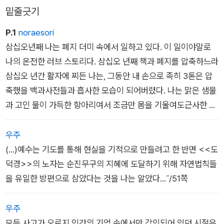
서로를 떠난 적이 없었던 것 같았다.
밑줄긋기
P.1
noraesori
삼십오년째 나는 폐지 더미 속에서 일하고 있다. 이 일이야말로
나의 온전한 러브 스토리다. 삼십오 년째 책과 폐지를 압축하느라
삼십오 년간 활자에 찌든 나는, 그동안 내 손으로 족히 3톤은 압
축했을 백과사전들과 흡사한 모습이 되어버렸다. 나는 맑은 샘물
과 고인 물이 가득한 항아리여서 조금만 몸을 기울여도근사한 생
각의 물줄기가 흘러나온다. 뜻하지 않게 교양을 쌓게된 나는 이제
어느 것이 내 생각이고 어느 것이 책에서 읽은 건지도 명확히 구
우주
분할 수 없게 되었다.
(...)예수는 기도를 통해 현실을 기적으로 만들려고 한 반면 <<도
덕경>>의 노자는 순진무구의 지혜에 도달하기 위해 자연법칙들
을 유일한 방편으로 삼았다는 것을 나는 알았다...˝/51쪽
첫 페이지부터 너무 좋다
우주
모든 사고가 오로지 인간의 기억 속에서만 각인되어 있던 시절은