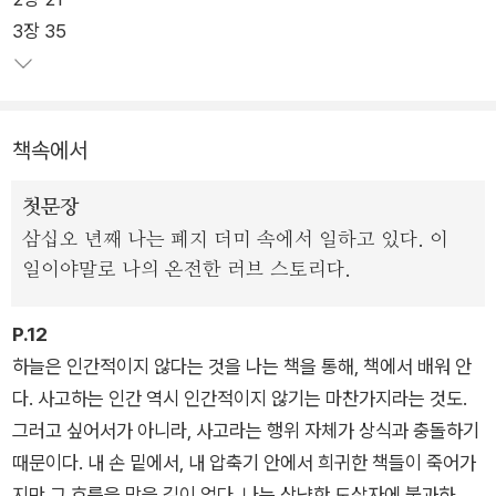
들과 작가들 사이에서는 이미 '작가들의 작가'로 많은 사랑을 받
3장 35
고 있다. 그의 작품들은 체코에서만 삼백만 부 이상 판매되었으
며, 전 세계 30여 개국에 번역 출간되었을 정도로 대중적으로도
큰 성공을 거두었다.
책속에서
밀란 쿤데라는 스스로 체코 작가면서도 흐라발을 '우리 시대를 대
표하는 체코 최고의 작가'라고 칭할 정도로 그에 대한 존경을 숨
첫문장
기지 않았고, 줄리언 반스는 그를 '우리 시대에서 가장 세련된 작
삼십오 년째 나는 폐지 더미 속에서 일하고 있다. 이
가'라고 언급했으며, 필립 로스는 그에 대해 '적어도 나에게 그는
일이야말로 나의 온전한 러브 스토리다.
현대 유럽에서 가장 위대한 소설가다'라고 극찬을 하기도 했다.
P.12
<너무 시끄러운 고독>은 흐라발 본인이 '나는 이 작품을 쓰기 위
하늘은 인간적이지 않다는 것을 나는 책을 통해, 책에서 배워 안
해 세상에 나왔다'고 선언할 만큼 그의 정수가 담긴 작품이며, 필
다. 사고하는 인간 역시 인간적이지 않기는 마찬가지라는 것도.
생의 역작이라 불릴 만한 강렬한 소설로 많은 독자와 평단의 사랑
그러고 싶어서가 아니라, 사고라는 행위 자체가 상식과 충돌하기
과 주목을 받았다. 주한 체코문화원에서는 2014년 보후밀 흐라
때문이다. 내 손 밑에서, 내 압축기 안에서 희귀한 책들이 죽어가
발 탄생 100주년을 기념해 '너무 시끄러운 고독'이라는 제목의 전
지만 그 흐름을 막을 길이 없다. 나는 상냥한 도살자에 불과하다.