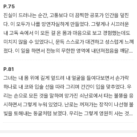
의 상징이며 어린아이의 웃음 같기도 한 불이다. 그것은 하늘에서
P.75
내린 선물 같은 무상無償의 불이며 환멸에 젖은 행인은 더이상
진실이 드러나는 순간, 고통보다 더 끔찍한 공포가 인간을 덮친
알아챌 수 없게 된 요소들의 생생한 표징이다. 방황하는 눈과 영
다. 이 모두가 나를 망연자실하게 만들었다. 그렇게나 시끄러운
혼을 덥혀주려고 장작개비들을 태우며 프라하 거리의 구덩이들
내 고독 속에서 이 모든 걸 온 몸과 마음으로 보고 경험했는데도
에서 태어난 불이다……
미치지 않을 수 있었다니, 문득 스스로가 대견하고 성스럽게 느껴
졌다. 이 일을 하면서 전능의 무한한 영역에 내던져졌음을 깨닫고
는 놀라움을 금할 수 없었다.
P.81
그녀는 내 몸 위에 길게 엎드려 내 얼굴을 들여다보면서 손가락
하나로 내 코와 입술 선을 따라 그리며 간간이 입을 맞추었다. 우
리는 손으로 모든 것을 말하며 망가진 쇠난로에서 타는 불똥을 응
시하면서 그렇게 누워 있었다. 난로는 꺼져가는 장작이 나선형 불
빛을 토해내는 동굴처럼 보였다. 우리는 그렇게 영원히 사는 것
외에는 달리 바라는 것이 없었다. 이 모든 것에 대해 이미 오래전
에 서로 합의를 본 것 같았다. 이 세상에 함께 온 우리는 한 번도