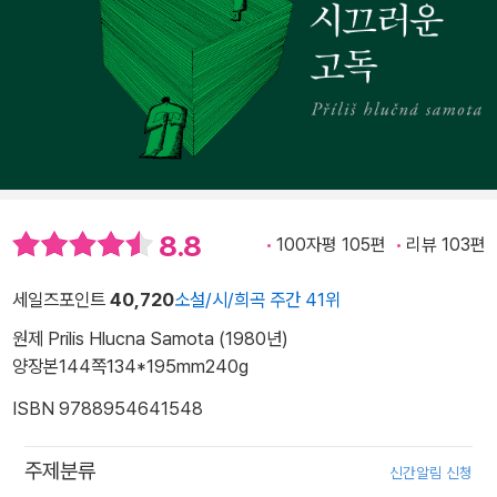
8.8
100자평 105편
리뷰 103편
세일즈포인트
40,720
소설/시/희곡 주간 41위
원제 Prilis Hlucna Samota (1980년)
양장본
144쪽
134*195mm
240g
ISBN 9788954641548
주제분류
신간알림 신청