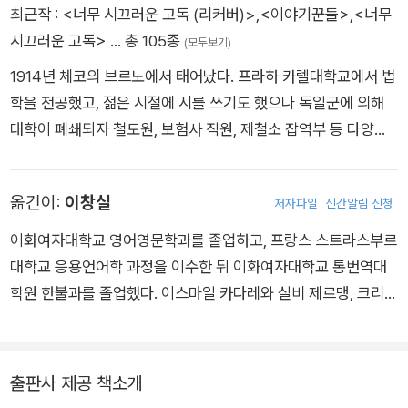
최근작 :
<너무 시끄러운 고독 (리커버)>
,
<이야기꾼들>
,
<너무
시끄러운 고독>
… 총 105종
(모두보기)
1914년 체코의 브르노에서 태어났다. 프라하 카렐대학교에서 법
학을 전공했고, 젊은 시절에 시를 쓰기도 했으나 독일군에 의해
대학이 폐쇄되자 철도원, 보험사 직원, 제철소 잡역부 등 다양한
직업을 전전했다. 마흔아홉 살이 되던 해, 뒤늦게 소설을 쓰기로
결심하고 1963년 첫 소설집 『바닥의 작은 진주』를 출간하며 작
옮긴이:
이창실
저자파일
신간알림 신청
가로 데뷔, 이듬해 발표한 첫 장편소설 『엄중히 감시받는 열차』로
국제적 명성을 얻었다. ‘프라하의 봄’ 이후 1989년까지 정부의 검
이화여자대학교 영어영문학과를 졸업하고, 프랑스 스트라스부르
열과 감시로 많은 작품이 이십여 년간 출판 금지되었음에도 조국
대학교 응용언어학 과정을 이수한 뒤 이화여자대학교 통번역대
을 떠나지 않았다. 해외 언론과 작가들로부터 ‘체코 소설의 슬픈
학원 한불과를 졸업했다. 이스마일 카다레와 실비 제르맹, 크리스
왕’으로 불리는 한편, 지하 출판을 통한 작품활동으로 낙오자, 주
티앙 보뱅의 작품들을 비롯해 『신을 기다리며』, 『글렌 굴드, 피아
정뱅이, 가난한 예술가 등 사회 주변부의 삶을 그려냄으로써 체코
노 솔로』, 『너무 시끄러운 고독』 등을 우리말로 옮겼다.
의 국민작가로 각광받았다. 오늘날 ‘가장 중요한 현대 작가’로 평
출판사 제공 책소개
가받는 흐라발의 작품들은 체코에서만 300만 부 이상 판매되었