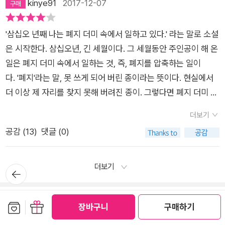
kinye91
2017-12-07
죽음(들어감)에 대응하기도 한다. 폐지가 작업장에 도착하여 압
한 인생은 머지않아 마주하게 될 우리네 그것과 같아 보였다. 모
<은유로서의 질병>도 꼭 사고 싶었었다.갖고 싶은 책을 이런저
계속해서 사랑과 연민이 흐르고 있다. 짧은 소설 속에 흐르는 거
모닥불 연기를 쐬고 나면 천천히 다가오는 맑은 새벽. 사라져가
축기로 들어가는 것은 일종의 죽음(노자)이었고, 꾸러미가 되어
든 것은 소멸한다. 하지만 그것을 사랑하고 기억하려는 아름다운
런 이유로 사지 못하고 돌아서는 마음은 안타깝기 짝이없다. 그런
대한 은유. 왜 수많은 소설가들이 이 소설을 찬양해왔는지 충분히
는 것들이 쌓인 새벽, 무리가 아닌 그 속에 스민 한 사람의 몸냄새
나오는 것은 부활(예수)인 셈이었다. 유명 화가의 복제화와 아름
노력은 영원하다. 한탸는 스스로 그것을 증명하고 싶었는지도 모
'삼십오 년째 나는 폐지 더미 속에서 일하고 있다.' 라는 말로 소설
데 이렇게 책을 좋아하는 사람이, 단순히 갖지 못해서가 아니라,
공감된다. 정말이지 좋은 소설.
가 풍겨오는 밤의 끝. 여행의 끝, 어둠 속의 집을 보면 조용히 안
다운 문장이 있는 페이지가 펼쳐진 책이 포개져 압축되면, 폐지
르겠다.
은 시작한다. 삼십오년, 긴 세월이다. 그 세월동안 주인공이 해 온
눈앞에서 무수히 많은 책이 사라져가는 것을 지켜봐야만 한다면
도감이 든다. 여전히 낱말과 글씨 앞에서 조용해지고 뒷마당의 새
꾸러미는 새로운 생명을 얻었다. 책이 파괴되며 만들어진 꾸러미
일은 폐지 더미 속에서 일하는 것, 즉, 폐지를 압축하는 일이
그 심정은 어떨까? 날마다 자기 앞에서 분서갱유가 일어난다면?
들에게 줄 모이를 사게 된다. 꼬리털을 살짝 스치며 지나가는 고
는 이제 새로운 예술작품이 되었다. 압축기를 통해 이루어지는 작
다. '폐지'라는 말, 못 쓰게 되어 버린 종이라는 뜻이다. 현실에서
보후밀 흐라발의 <너무 시끄러운 고독>에 바로 그런 인물이 나
양이를 보면 고향의 '새첩다'는 말을 떠올리다 그곳 공기를 생각
업은 아름다움을 창조하는 행위였다. 물성을 지닌 책과 폐지를 맨
더 이상 제 자리를 찾지 못해 버려진 종이. 그렇다면 폐지 더미 속
온다. 주인공 한탸는 삼십오 년째 폐지를 압축하는 일을 하고 있
하기도 한다. 잘 돌아와 반갑다는 인사를 들으며 눈뜨고 잠드는
손으로 꾸리는 작업은 한탸가 ‘인간임’을 스스로 확인하는 과정이
에서 일하는 사람은 사람들과 어울려 사람들에게 인정을 받는다
다. 지하실에서 늘 맥주를 마시며 무려 삼십오년 째 폐지를, 정확
더보기
생활. 한탸의 생활처럼 바깥이 아수라장이어도 여전히 호기심과
었다. 문장이 자신의 뇌와 혈관에 스며들게 하고, 자신의 상상력
기보다는, 자신만의 세계 속에서 사는 사람이다. 즉, 그는 고독하
히는 폐지가 된 온갖 책들을 압축하는 일을 하는 것이다. 그 책들
품위를 유지하고픈 인간적인 욕망 하나쯤을 품은 생활로 돌아와
공감 (
13
)
댓글 (0)
과 의지로 새로운 작품을 창조할 수 있었으니까. 또 폐지 더미 속
게 살아갈 수밖에 없다. 너무 시끄러운 고독이라는 말이 나오는
은 대부분 사회주의 논리에 어긋나는, 금서가 된 책들이다.그러나
다시 한번 책장을 열었다 닫는 봄날에 스치는 시 같은 소설....이
에서 멋진 책 한 권을 찾아내리라는 희망으로 조기 출근과 2시간
데, 그는 고독하다. 그런데, 고독하면 조용함, 고요함을 연상하는
그 폐지더미 속에서 단어와 문장, 그것들이 만들어내는 이야기의
작품을 규정하는 키워드가 있다면 자유나 저항 같은 거창한 단어
의 추가 근무를 삼십오 년째 마다하지 않았다. 압축기의 버튼을
데, 그의 고독에는 시끄러움이 동반한다. 폐지들이 지니고 있는
더보기
뒤로가
아름다움에 빠져버린 그는 온갖 책들을 읽어가며 '뜻하지 않게'
보다 '연민'이라는 단어가 떠오르는 건 왜일까? 도처에 허무가 널
기
번갈아 작동시키며 폐지를 ‘작품’으로 만드는 일은 그의 삶 자체
수많은 생각들, 사건들, 말들이 있고, 이 폐지들과 함께 살아가는
교양을 쌓아간다. 도저히 압축기로 집어넣을 수 없는 책들은 몰래
려 있어도 삶은 자체의 생명력으로 우리의 마음을 사로잡으며 불
였다. 연인과의 사랑은 제대로 이루어지지 않았지만, 압축기와 함
쥐들, 파리들이 있다. 게다가 주변을 감싸고 흐르는 폐수들의 소
갖고 나와 따로 추려서 꾸러미를 만들기도 한다. 그의 집은 그런
쓰기
마이페이퍼 (70편)
가항력적이면서 매력적인 것임을 흐라발은 우리에게 일깨워준
보관함담기
선물하기
께하는 작업은 그에게 유일하고 ‘온전한 러브 스토리’였다. 그러
장바구니
구매하기
리들, 그런 소리들이 모두 주인공과 함께 하고 있다. 그러니 주인
책꾸러미로 그득 차고 넘친다. 쥐가 들끓고 눅눅하고 어두운 지하
다. 일상의 삶이 신성화되어 예배의 노래 같기도 한, 짧지만 강렬
므로 압축기는 그의 삶에서 절대적인 의미를 지닌 삶의 구심점이
공이 '시끄러운 고독'이라고 하는 것도 이해가 된다. 그가 사는 삶
메뉴