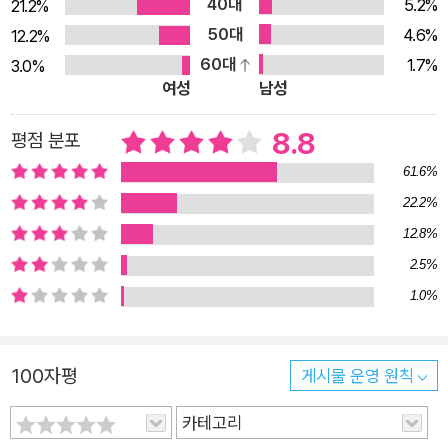
40대
5.2%
21.2%
『엄중히 감시받는 열차』(버티고, 2006)가 있다. 지하실에 스스
50대
4.6%
12.2%
로를 감금한 한 남자의 끝없는 노동과 고뇌 소설의 화자인 한탸는
60대
1.7%
3.0%
삼십오 년간 폐지 압축공으로 일해온 인물이다. 그는 어두침침하
여성
남성
고 더러운 지하실에서 맨손으로 압축기를 다루며 끊임없이 쏟아
져들어오는 폐지를 압축한다. 천장에는 뚜껑문이 있고 그곳에서
8.8
평점 분포
는 매일 인류가 쌓은 지식과 교양이 가득 담긴 책들이 쏟아져내린
61.6%
다. 니체와 괴테, 실러와 횔덜린 등의 빛나는 문학작품들은 물론,
22.2%
미로슬라프 루테나 카렐 엥겔뮐러가 쓴 극평들이 들어 있는 잡지
12.8%
들까지. 한탸의 임무는 그것들을 신속히 파쇄해서 압축하는 일이
2.5%
지만 그는 파괴될 운명인 폐지 더미의 매력에 이끌린다. 그는 쏟
1.0%
아지는 책들을 읽고 또 읽으며 ‘뜻하지 않게’ 교양을 쌓게 된다.
한탸는 마치 알코올처럼 폐지 속에 담긴 지식들을 빨아들인다. 바
퀴벌레와 쥐가 들끓는 더러운 환경에서 지내며, 소장에게는 끊임
100자평
게시물 운영 원칙
없이 독촉과 욕설을 듣지만 쏟아지는 책들을 생각하면 반복되는
카테고리
노동도 견딜 만하다. 귀한 책들은 따로 모으다보니 그의 아파트는