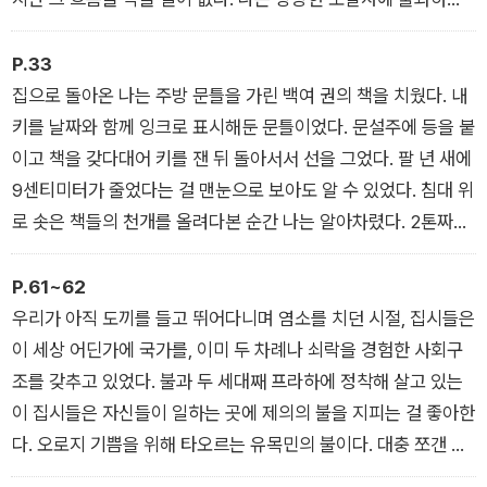
시를 열어 그의 작품세계를 소개하기도 했다.
책은 내게 파괴의 기쁨과 맛을 가르쳐주었다. 세차게 퍼붓는 비와
건물 폭파 기사들을 나는 사랑한다. 거대한 타이어에 바람을 넣듯
P.33
폭파 기사들이 집과 거리를 송두리째 날려보내는 광경을 나는 몇
집으로 돌아온 나는 주방 문틀을 가린 백여 권의 책을 치웠다. 내
시간이고 서서 지켜본다.
키를 날짜와 함께 잉크로 표시해둔 문틀이었다. 문설주에 등을 붙
이고 책을 갖다대어 키를 잰 뒤 돌아서서 선을 그었다. 팔 년 새에
9센티미터가 줄었다는 걸 맨눈으로 보아도 알 수 있었다. 침대 위
로 솟은 책들의 천개를 올려다본 순간 나는 알아차렸다. 2톤짜리
닫집이 불러일으키는 상상의 무게에 짓눌려 내 몸이 구부정해진
것이다.
P.61~62
우리가 아직 도끼를 들고 뛰어다니며 염소를 치던 시절, 집시들은
이 세상 어딘가에 국가를, 이미 두 차례나 쇠락을 경험한 사회구
조를 갖추고 있었다. 불과 두 세대째 프라하에 정착해 살고 있는
이 집시들은 자신들이 일하는 곳에 제의의 불을 지피는 걸 좋아한
다. 오로지 기쁨을 위해 타오르는 유목민의 불이다. 대충 쪼갠 장
작개비들에서 피어나는, 인간의 모든 사고 이전에 존재하는 영원