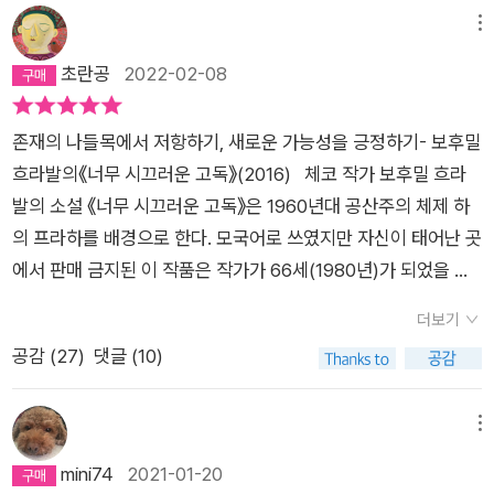
를 끝내야 하고, 조그만 노트에 그림을 그리거나 수첩에 뭔가를
메뉴
적으며 신문도 인터넷도 도착하지 않는 곳에서 시간을 보내다 돌
아오니, 마침내는 나는 아직도 집에 온 것인지, 여행 중인지가 헛
초란공
2022-02-08
갈렸던 봄날. 인터넷도 안되는 곳에 가져가야 할 책은 얇고 짧고
깊은 것이어야 했다. 깊은 초록빛의 얇은 책, 와주었구나. 밀란
존재의 나들목에서 저항하기, 새로운 가능성을 긍정하기- 보후밀
쿤데라, 줄리언 반스, 제임스 우드가 극찬한 책. 페이지를 조용히
흐라발의《너무 시끄러운 고독》(2016) 체코 작가 보후밀 흐라
천천히, 커피는 진하고 깊게. 밤에는 집에 있을 고양이들을 생각
발의 소설 《너무 시끄러운 고독》은 1960년대 공산주의 체제 하
하며 별도 보고 타들어 가는 나무 냄새를 맡으며 곁의 휘파람 소
의 프라하를 배경으로 한다. 모국어로 쓰였지만 자신이 태어난 곳
리를 듣던 기억. 삼십오 년째 폐지 더미 속에서 일하는 남자와 삼
에서 판매 금지된 이 작품은 작가가 66세(1980년)가 되었을 때
십오 년 남짓 종이 더미를 뒤지는 나의 공통된 기억. 내가 누구이
비로소 타국의 언어로 공식 출간되었다. 소설의 화자인 ‘나’는 한
더보기
든, 어디에 있던 간에 이름 앞에 숨은 그림자를 캐내는 듯한 목소
탸라는 인물이다. 퀴퀴하고 어두컴컴한 지하실에서 생쥐들과 함
공감 (
27
)
댓글 (10)
리. 폐지를 압축하던 남자, 한탸. 그는 근사한 문장을 통째로 쪼아
께 삼십오 년 간 책과 폐지를 압축했다. 은퇴를 5년 앞두고 있는
사탕 처럼 빨아먹고, 작은 잔에 든 리큐어처럼 홀짝대며 음미한
그는 은퇴 후 모은 돈으로 압축기를 사들이고자 했다. 기계를 외
다. 책 속에서 그는 문장이 천천히 스며들어 그의 뇌와 심장을 적
삼촌 집의 정원에 두고 매일 폐지 한 꾸러미씩 만드는 삶을 꿈꾸
메뉴
시고, 혈관 깊숙이 모세 혈관까지 비집고 들어온다고 고백한다.
었다. 소설에는 제2차 세계대전이 끝난 후 공산화된 체코에서 지
mini74
2021-01-20
책과 글씨가 그 자신이 되고, 그가 흡수한 것이 곧 그 자신이 되는
식인들이 겪었던 수난이 간접적으로 묘사된다. 이들은 압축기 속