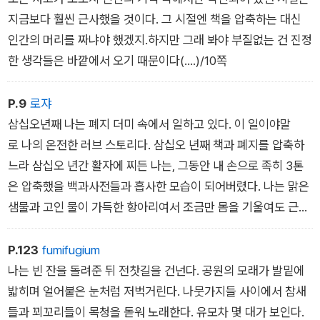
지금보다 훨씬 근사했을 것이다. 그 시절엔 책을 압축하는 대신
인간의 머리를 짜냐야 했겠지.하지만 그래 봐야 부질없는 건 진정
한 생각들은 바깥에서 오기 때문이다(....)/10쪽
P.9
로쟈
삼십오년째 나는 폐지 더미 속에서 일하고 있다. 이 일이야말
로 나의 온전한 러브 스토리다. 삼십오 년째 책과 폐지를 압축하
느라 삼십오 년간 활자에 찌든 나는, 그동안 내 손으로 족히 3톤
은 압축했을 백과사전들과 흡사한 모습이 되어버렸다. 나는 맑은
샘물과 고인 물이 가득한 항아리여서 조금만 몸을 기울여도 근사
한 생각의 물줄기가 흘러나온다. 뜻하지 않게 교양을 쌓게 된나
는 이제 어느 것이 내 생각이고 어느 것이 책에서 읽은 건지도 명
P.123
fumifugium
확히 구분할 수 없게 되었다. 지난 삼십오년간 나는 그렇게 주
나는 빈 잔을 돌려준 뒤 전찻길을 건넌다. 공원의 모래가 발밑에
변 세계에 적응해왔다.
밟히며 얼어붙은 눈처럼 저벅거린다. 나뭇가지들 사이에서 참새
들과 꾀꼬리들이 목청을 돋워 노래한다. 유모차 몇 대가 보인다.