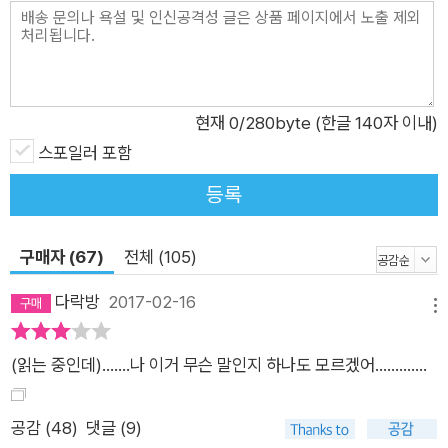
수톤의 책으로 가득차 있다. 여차하면 무너질 듯이 아슬아슬하게
쌓인 책들은 그의 고독한 삶에서 나름의 행복을 느끼게 해주는 유
일한 즐거움이다. 이제는 노인이 된 그에게도 한때 함께했던 여자
들이 있었다. 그와 오래도록 함께할 뻔했던 어린 시절의 연인 만
차, 그리고 어느 날 우연히 그와 함께 지내게 된 집시 여자. 그는
현재
0
/280byte (한글 140자 이내)
그런 추억들을 회상하며 마치 시시포스의 신화처럼 끊임없이 노
스포일러 포함
동을 지속해나간다. 그 일을 견디려면 매일 수리터의 맥주를 마셔
등록
야 할 정도로 고되지만, 그는 삼십오 년간 그 일을 해왔으며, 퇴직
하게 된다 해도 압축기를 구입해 죽는 그 순간까지도 그 일을 하
구매자 (67)
전체 (105)
기를 꿈꾼다. 내가 혼자인 건 오로지 생각들로 조밀하게 채워진
고독 속에 살기 위해서다. 어찌 보면 나는 영원과 무한을 추구하
다락방
2017-02-16
메뉴
는 돈키호테다. 영원과 무한도 나 같은 사람들은 당해낼 재간이
없을 테지. (18~19쪽) 영원을 꿈꾼 한 사나이가 맞이한 한 세계
(읽는 중인데).......나 이거 무슨 말인지 하나도 모르겠어.............
의 종말 두 세계의 충돌이라는 묵직한 주제를 다루면서도 결코 놓
치지 않은 위트와 감동 냉소적이면서도 유머러스한 문체로 서술
공감 (
48
)
댓글 (9)
되는 그의 불꽃같은 독백은 읽는 이를 빠져들게 한다. 이야기는