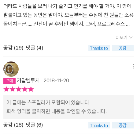
더라도 사람들을 보러 나가 즐기고 연기를 해야 할 거야. 이 땅에
발붙이고 있는 동안은 말이야. 오늘부터는 수심에 찬 원들만 소용
돌이치는군......전진이 곧 후퇴인 셈이지. 그래, 프로그레수스 아
드 오리기넴과 레그레수스아드 푸투룸은 같은 말이야. 너의 뇌는
더보기
압축기에 짓이겨진 한꾸러미의 사고에 불과하지. 햇살을 받고 앉
공감 (
29
)
댓글 (4)
아 맥주를 마시며 카렐 광장은 쉴새없이 오가는 사람들의 무리를
지켜보았다. 젊은 사람들, 젊은이와 학생뿐이다. 그들의 이마에는
모두 별이 하나씩 새겨져 있다. 삶이 시작되는 순간 저마다의 내
메뉴
면에 싹트는 천재성의 표징이다. 그들의 시선은 힘을 발휘한다.
카알벨루치
2018-11-20
소장이 나를 바보 천치라고 부르기 전에는 내게서도 샘솟던 힘이
다. 나는 난간에 몸을 기댄채 바라본다. 전차들이 돌며 한 방향에
이 글에는 스포일러가 포함되어 있습니다.
서 내려와 다른 방향으로 되올라간다. 그것들의 붉은 줄무늬를 보
회색 영역을 클릭하면 내용을 확인할 수 있습니다.
니 내 마음도 유쾌해진다. 내게는 이제 시간이 있다. 어떻게 지내
는지를 묻는 귀에 익은 목소리가 조금씩 아스라해질 때, 여행을
공감 (
28
)
댓글 (6)
떠나기로 했다. 빙하가 녹은 물에 세수하고, 짧은 시간 빨리 샤워