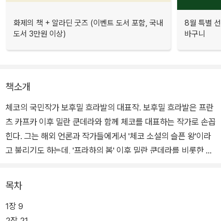
화제의 책 + 알라딘 굿즈 (이벤트 도서 포함, 국내
8월 특별 선
도서 3만원 이상)
바구니
책소개
체코의 국민작가 보후밀 흐라발의 대표작. 보후밀 흐라발은 프란
츠 카프카 이후 밀란 쿤데라와 함께 체코를 대표하는 작가로 손꼽
힌다. 그는 해외 언론과 작가들에게서 '체코 소설의 슬픈 왕'이라
고 불리기도 하는데, '프라하의 봄' 이후 밀란 쿤데라를 비롯한 많
은 작가들이 프랑스 등으로 망명해 프랑스어로 작품을 쓴 데 반해
그는 체코에 남아 끝까지 체코어로 작품을 썼기 때문이다.
목차
1장 9
그래서 국내에는 그의 이름이 많이 알려지지 않았지만 해외 독자
2장 21