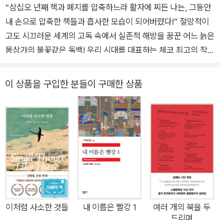
고 30여 개국 언어로 출간되었다. 1997년 흐라발은 자신의 소설
“삼십오 년째 책과 폐지를 압축하느라 활자에 찌든 나는, 그동안
속 한 장면처럼 프라하의 병원에서 치료를 받던 중 비둘기에게 먹
내 손으로 압축한 책들과 흡사한 모습이 되어버렸다!” 절망적이
이를 주려다 5층 창문에서 떨어져 사망했다. 주요 작품으로 『영
고도 시끄러운 세계의 고독 속에서 실존적 해방을 꿈꾼 어느 늙은
국 왕을 모셨지』 『너무 시끄러운 고독』 『시간이 멈춘 작은 마을』
몽상가의 불꽃같은 독백! 우리 시대를 대표하는 체코 최고의 작
등이 있다.
가. _밀란 쿤데라 현대 체코 문학의 거장, 보후밀 흐라발 필생의
역작 체코의 국민작가 보후밀 흐라발의 대표작 『너무 시끄러운
이 상품을 구입한 분들이 구매한 상품
고독』이 문학동네에서 출간되었다. 보후밀 흐라발은 프란츠 카프
카 이후 밀란 쿤데라와 함께 체코를 대표하는 작가로 손꼽힌다.
그는 해외 언론과 작가들에게서 ‘체코 소설의 슬픈 왕’이라고 불
리기도 하는데, ‘프라하의 봄’ 이후 밀란 쿤데라를 비롯한 많은 작
가들이 프랑스 등으로 망명해 프랑스어로 작품을 쓴 데 반해 그는
체코에 남아 끝까지 체코어로 작품을 썼기 때문이다. 그래서 국내
에는 그의 이름이 많이 알려지지 않았지만 해외 독자들과 작가들
사이에서는 이미 ‘작가들의 작가’로 많은 사랑을 받고 있다. 그의
작품들은 체코에서만 삼백만 부 이상 판매되었으며, 전 세계 30
이처럼 사소한 것들
내 이름은 빨강 1
여러 개의 북을 두
드리며