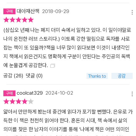
현재와 과거를 오가며 진행된다. 주된 이야기는 지루하게 반복되
대아재산책
2018-09-29
메뉴
는 파쇄 작업을 통한 한탸의 사색이지만 중간중간 흥미로운 에피
소드들도 끼어든다. 두 진영으로 나뉜 쥐떼들의 끝없는 전투, 죽
(삼십오 년째 나는 폐지 더미 속에서 일하고 있다. 이 일이야말로
음을 향해 끊임없이 뛰어드는 바퀴벌레에 대해 그가 느끼는 조금
나의 온전한 러브 스토리다.) 이토록 강한 떨림으로 독자를 사로
은 우스꽝스러운 연민, 그에게 귀한 책을 얻기 위해 다가오는 사
잡는 책이 또 있을까?책을 너무 많이 읽다보면 이것이 내생각인
람들에 대한 위트 있는 묘사 등 흥미진진한 요소들도 풍부하다.
지 책에서 읽은건지도 명확하게 구분이 안된다는 주인공의 독백
그리고 과거 그와 마음을 나눈 여인 만차와의 에피소드는 웃음을
에 눈물겹게 공감한다.
터뜨리게 만들 정도로 유머러스하다. 또한 그와 잠시 동안 같은
공감 (
26
)
댓글 (0)
공간에 살았던 집시 여자와의 에피소드는 건조한 듯하면서도 정
서적 울림을 주고, 끝내는 감동을 선사한다. 여덟 개로 이루어진
coolcat329
2024-10-02
각 장은 조금씩 변주될 뿐 사실상 같은 내용의 문장으로 시작된
메뉴
다. “삼십오 년째 나는 폐지 더미 속에서 일하고 있다. (…) 삼십오
얇아서 만만하게 봤는데 중간에 읽다가 포기할 뻔했다. 은유로 가
년째 책과 폐지를 압축하느라 삼십오 년간 활자에 찌든 나는, 그
득한 이 책은 천천히 읽어야 한다. 혼돈의 시대, 책 속에서 삶의
동안 내 손으로 족히 3톤은 압축했을 백과사전들과 흡사한 모습
의미를 찾은 한 남자의 이야기를 통해 ‘나에게 책은 어떤 의미인
이 되어버렸다.” 그는 젊은 시절부터 그 일을 해왔고 앞으로도 죽