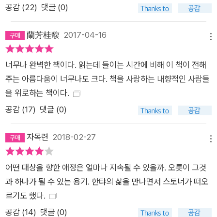
공감 (
22
)
댓글 (0)
그때까지 삶을 지탱해준 세상과는 전혀 다른 세상을 그들은 상상
할 수 없었던 거다. (106쪽) 노동과 인간 실존에 대한 깊이 있는
蘭芳桂馥
2017-04-16
통찰 유럽 문학 거장이 던지는 시대에 대한 통렬한 풍자 『너무 시
메뉴
끄러운 고독』은 겨우 130여 쪽에 불과한 짧은 소설이지만 이 작
너무나 완벽한 책이다. 읽는데 들이는 시간에 비해 이 책이 전해
품이 담고 있는 의미의 무게는 결코 가볍지 않다. 보후밀 흐라발
주는 아름다움이 너무나도 크다. 책을 사랑하는 내향적인 사람들
은 한탸라는 한 늙은 남자의 생애를 통해 끊임없이 노동해야 하는
을 위로하는 책이다.
인간, 그리고 노동자를 대신하는 기계의 등장 이후 인간 삶의 방
공감 (
17
)
댓글 (0)
식의 변화, 인간성과 실존에 대한 고뇌 등에 대한 깊이 있는 통찰
을 보여준다. 그리고 그것을 단지 철학적 담론으로서가 아닌 살아
자목련
2018-02-27
있는 인간에 대한 흥미로운 이야기로서, 시대에 대한 통렬한 풍자
메뉴
로서 소설 한 편에 담아내고 있다. 또한 시시포스의 신화를 모티
프로 사용하고 있는 이 소설은 영원한 노동과 인간 지성의 진정한
어떤 대상을 향한 애정은 얼마나 지속될 수 있을까. 오롯이 그것
해방이란 무엇인가에 대한 날카로운 질문을 던지고 있다. 한탸는
과 하나가 될 수 있는 용기. 한탸의 삶을 만나면서 스토너가 떠오
끝내 자신의 압축기 안으로 걸어들어감으로써 자신의 세계에 종
르기도 했다.
말을 고한다. 이것은 단순히 근대의 종말을 상징적으로 보여주는
공감 (
14
)
댓글 (0)