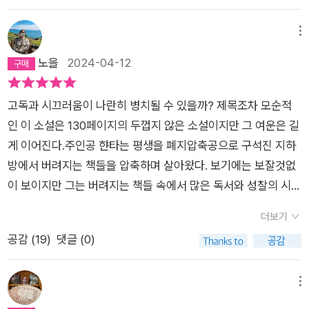
빌려 읽기로 하고는 돌아섰다. 그런데 집에 돌아오니 어쩐지 계속
체가 아닐까. 그저 작은 둥지 안에서 새끼들을 낳고 키우고, 추우
을 견디기 위해 반드시 필요한 마법의 주문처럼 말이다. 한탸가
진 책들과 사소한 기쁨도 끝이었다! 뜻하지 않게 교양을 쌓게 된
말 잘한 것 같다.공장 지대를 흐르는 혼탁한 강물 속에서 반짝이
생각난다. 집사재에서 나왔던 레이먼드 카버 단편집 <사랑에 대
면 따뜻한 품안에 웅크리는 생쥐를 떠올리는 한탸가 보아온 것이
다루는 압축기에는 두 가지 색의 버튼이 있었다. “녹색 버튼을 누
나처럼 늙은 압축공들이 누렸던 좋은 시절도 끝이 나고 만 것이
는 아름다운 물고기를 본 것과도 같다.
메뉴
해서 말할 때 우리들이 하는 이야기>도 보는 순간 두근두근했다.
무언이던가. 왕실의 문장이 찍힌 책, 노자의 도덕경, 니체와 사르
르면 압축판이 전진하고, 붉은색 버튼을 누르면 후진한다. 이것이
다! 이제 사람들은 다른 방식으로 사고하게 되었으니까. 매 꾸러
노을
2024-04-12
가격은 2천 4백 원. 예전에 읽었고 문학동네에서 나온 버전으로
트르, 카뮈. 그러나 그 모든 것은 컨베이어 벨트 앞에서 코카콜라
세상의 기본적인 움직임이다. 헬리콘의 밸브나 반드시 원점으로
미에서 책을 한 권씩 골라 보너스로 준다 해도 나는 거기서 끝장
카버 단편집은 모두 갖고 있으면서도 침이 꿀꺽 넘어갔다. 그냥
를 마시며 그리스와 불가리아 휴가를 생각하는 신식 노동자들 앞
돌아오는 원처럼.”(44) 한탸가 반복적으로 떠올리는 이 표현은
이었고, 내 친구들도 마찬가지였다. 책 속에서 근본적인 변화의
살까.... 하다가 결국 이 책도 내려놓고 왔다. 하지만 집에 오니 또
고독과 시끄러움이 나란히 병치될 수 있을까? 제목조차 모순적
에서 무너진다. 똥스키 사건으로 만차의 삶이 제2막으로 들어섰
언제든 삶의 관성에 매인 인간의 모습을 직관한 말처럼 느껴진다.
가능성을 찾겠다는 열망으로 우리가 종이 더미에서 구해낸 장서
아른아른.그런데 이날, 나는 이렇게 몇 번이나 망설이다가 결국
인 이 소설은 130페이지의 두껍지 않은 소설이지만 그 여운은 길
다면, 신식 컨베이어벨트 앞에서 한탸의 삶은 막장으로 들어선다.
그에겐 세상만사가 ‘동시성을 띤 왕복운동’(69)이었다. 현실은
들도 모두 끝장이었다. (91쪽) 변화를 받아들이고 과거를 딛고
두 권을 손에 들고 왔다. 두 권 모두 이미 도서관에서 빌려 읽었던
게 이어진다.주인공 햔타는 평생을 폐지압축공으로 구석진 지하
갱도의 끝, 더는 갈 곳이 없음을 깨달은 그가 찾는 곳은 그가 평생
한탸의 삶에 결코 ‘다정한’ 모습으로 다가온 적이 없었다. 그는 압
일어나야 한다는 걸 알면서도 한탸는 용기를 낼 수가 없다. 상실
책들이다. 그런데 그곳에서 반값에 팔리고 있는 걸 보니 도저히
방에서 버려지는 책들을 압축하며 살아왔다. 보기에는 보잘것없
을 바쳐온 압축기이다. 평생을 우체국에서 일하느라 등이 굽고
축기의 ‘왕복운동’을 오랫동안 지켜보면서 ‘상반되는 것들에 균형
을 감당할 수 없다. 그러나 한탸가 사랑했던 만차는 달랐다. 어린
그냥 올 수가 없었다. 수잔 손택 <은유로서의 질병>과 강유원 <
이 보이지만 그는 버려지는 책들 속에서 많은 독서와 성찰의 시간
무릎이 불편한 동료들을 보던 '우체국'의 찰스 부코스키가 그려낸
을 부여하려는 욕구에 의해 조화기 이루어지는’(37) 세상의 원리
시절 그녀에게 닥친 두 번의 시련을 이겨내고 당당하게 자신의 삶
인문고전강의>였다. 두 권 모두 새 책이나 다름없다. 얼마 전에
을 보낸 인물이다. 하지만 급속도로 기계화되고 효율성만 중시하
노동, 접시닦이부터 시작해 그날그날 찾아드는 잡일을 하고 공원
를 터득하게 되었다. 어느 날 항아리에 담긴 맥주를 통째 들이키
을 주도적으로 이끌고 있었다. 한탸의 곁에는 아무도 남지 않았
더보기
출판된 강유원의 <철학고전강의>를 사뒀던 터라 드디어 강유원
게 되는 사회 속에서 그는 결국 자신이 사랑하는 자신의 직업을
벤치나 구빈원에서 체험한 조지 오웰의 밑바닥. 찰스 부코스키가
며 일하던 화자는 사람의 환영을 보았다. 《성경》과 《도덕경》의
다. 돌아가신 어머니, 홀로 고독사로 발견된 외삼촌, 한때 사랑했
공감 (
19
)
댓글 (0)
의 철학, 역사, 인문 고전강의 시리즈 세 권을 나란히 꽂아두고 보
더 이상 수행하지 못하게 된다.이 소설은 햔타의 시점에서 전개되
그의 노동을 담배 한 개비 후 느껴지는 쓴맛처럼, 조지 오웰이 그
주인공 예수와 노자였다. 압축기의 전진/후진 버튼에 대응하듯
던 집시 여인, 그리고 책과 폐지도 곧 사라질 것이다. 단순히 책
니 흐뭇하기 그지없다. 이 소장욕을 어찌할 것인가! 두고 온 책들
는데 그의 독백에서는 인간과 노동과의 관계, 기계의 등장으로 인
의 노동을 걸인의 너덜거리는 신발 밑창처럼 그렸다면 보후밀 흐
예수와 노자는 각각 ‘미래로의 전진/낙관의 소용돌이’와 ‘근원으
을 좋아하는 한 남자의 인생일 거란 예상을 벗어나 인간의 고독에
이 안타깝다. 눈에 아른거린다. 집이 넓고 이사를 다니지 않아도
한 인간의 삶의 변화, 그리고 인간성과 실존에 대한 고뇌 등이 나
메뉴
라발은 한 세계의 종말을 담담하게 바라보는 늙은 노동자의 회상
로의 후퇴/출구 없는 원’을 표상한다. 예수는 탄생(나옴), 노자는
대해 집중하게 만든다. 30여 년 전에 한탸가 느꼈을 공허와 쓸쓸
된다면 나는 얼마나 책을 더 사들일까.....강유원 시리즈 완성! ㅋ
타난다. 햔타는 결국 자신의 세계에 종말을 고하지만 그 속에는
을 더없이 깊은 명상으로 보여준다. 조금의 술 한 잔과 아스라한