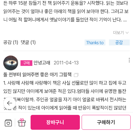
든 하루 15분 잠들기 전 책 읽어주기 운동을? 시작했다. 읽는 것보다
즘 제법 핫한 소설이지 싶다. 박정민 배우가 차린 무제 출판사에서 출
을 꿈꾸다 박상률 지음 / 사계절출판사 / 2012년 1월 지도에 없는
읽어주는 것이 얼마나 좋은 아래의 책을 읽어 보아야 한다. 그러고 보
간되어 유명하기도 하지만 이 책을 책을 읽을 수 없는 아버지를 위해
마을 최양선 지음, 오정택 그림 / 창비(창작과비평사) / 2012년 3월
니 어릴 적 할머니에게서 옛날이야기를 들었던 적이 기억이 난다. 상
듣는 소설을 출간했다는 그 연유가 사람의 마음을 움직이게 하는 무
Why? 교과서만화 사회 6학년 에듀코믹 글 그림, 이봉열.함희명
상력을 깨어나게 한 멋진 이야기들이었다. 지금 생각해보니 뻥도 많
엇이 있지 않나 싶다. 목소리 출연으로 도움을 준 동료 배우들이나 아
감수 / 예림당 / 2012년 2월 우리나라 지도책도 생각보다 종류가
더보기
이 있었다. 그래도 우리는 그 때가 좋았다. 큰 아들은 정서적으
마도 작가에 대한 예우? 그것 때문에라도 적극적으로 홍보하는 모습
되는 듯 하다. Horrible Histories : Blood-Curdling 20종 박
공감 (
1
)
댓글 (1)
로 불안하고 과잉행동가 집중력이 결여된 모습이 역력하다. 어떻게
이 인상적이었다. 물론 내가 박정민 배우를 좋아해서 더 좋게 보고 있
스세트 (Paperback 20권)+한정사은품 호러블 히스토리 DVD 2집
하면 정상적인 아이로 키울수 있을까 작은 고민들이 잠들기 전 책 읽
는지도 모르겠지만.하지만 나는 김금희 작가도 좋아한다.예전에 모님
4종세트 Scholastic / 2012년 3월 Horrible Histories : Blood
어주기를 시작하게된 계기다. 그럼 어떤 책을 읽어줄까? 어른들은 대
안녕고래
2011-04-13
메뉴
페이퍼에서 최은영 작가와 김금희 작가 중 누가 더 좋냐는 질문이 있
-Curdling 20종 박스세트 (Paperback 20권)+한정사은품 호러블
개 자신의 입장에서 아이들에게 교훈이 될만한 재미없은 책을 읽어주
었던 게 갑자기 떠오른다.유치한 질문이었지만 나름 막상막하였던 걸
히스토리 DVD 1집 4종세트 Scholastic / 2012년 3월 Global I
돌 전부터 읽어주면 좋은 아기 그림책
고 싶어한다. 그러나 위험하다. 아이들이 싫어하고 그 시간을 기대하
로 기억난다.나는 둘 다 좋아하는데 그 땐 최은영 작가의 소설이 더 좋
ssues 시리즈 12종 세트 (Paperback 12권 + CD 12장) Weldon
1. 사랑해 사랑해 사랑해이 책은 사실 선물로만 많이 하고 집에 두고
지 않기 때문이다. 그러니 아이들의 눈 높이와 상상력을 발휘할 수 있
았어서 저는 최은영 작가가 더 좋아요. 댓글을 달았다.그래, 그 땐 그
Owen / 2009년 11월 이 책들은 책을 좋아하는 조카에게
있진 않지만 아이에게 보여준 적은 있다.엄마들 사이에 유명한 돌잔
는 것들을 선택해야 한다. 필자는 아래와 같은 책을 추천한다.사과가
랬지.말은 뱉긴 했었지만 뭔가 뜨끔한 게 있었던가. 그 후로 김금희 작
주는 생일선물이다. ^^ 50% 할인으로 저렴한 책들도 몇 권 담아보았
치 포토북이랄까. 주인공 얼굴을 자기 아이 얼굴로 바꿔서 전시하는
뒤로가
쿵은 저학년용이고, 마틸다와 제임스와 슈퍼복숭아는 고학년 용이다.
기
가의 소설이나 에세이라면 그냥 무조건 산다.그래서 완주 책도 샀다
다. 또한 이제 막 출산을 앞두고 있는 지인을 위한 0-2세 도서들도 찾
것들 본 적이 있는데 아이에게 읽어줄 때 반응이 폭발적이진 않았던
2학년과 4학년에 다니는 두 아들에게 이 책을 같이 읽어 주고 있다.
는 말씀.^^<안녕이라 그랬어> 김애란 소설집이다.<바깥은 여름> 소
아보았다. 사랑해 책 선물 세트 - 전4권버나뎃 로제티 슈스탁 외
것 같다. 사실 나도 어쩐지 선물은 하게 되는데 내가 사게 되진 않았던
마틸다와 수퍼복숭아는 둘다 좋아한다.
보관함담기
선물하기
설집 이후 오랜만에 보는 신간이다.김애란 작가는 <달려라 아비> 소
장바구니
구매하기
글, 캐롤라인 제인 처치 그림, 신형건 옮김 / 보물창고 / 2012년 11월
책. 그래도 읽어줄 만 했달까.2. 사과가 쿵!이건 꼭 사야 돼!아이가 사
더보기
설을 읽고서 어머, 이 작가 뭐야? 그러면서 애정하고 있는데 장편보
보아요 시리즈 세트 - 전4권안나 클라라 티돌
과가 쿵! 할 때 표정을 꼭봐야 한다.그래서 선물도 많이 했다.보드북으