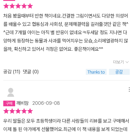
책으로 보여주기엔 딱 안성맞춤이긴하나 나중에 스스로 혼자 앉아 손
처음 봤을때부터 반한 책이네요.간결한 그림이면서도 다양한 의성어
에 쥐고서 보기에는 많이 크고, 손이 다칠 염려가 있어 스스로 읽기엔
를 배울수 있고 협동심과 사회성, 문제해결력을 길러줄것만 같은 책^
조금 꺼려지는 그림책이어 조금 많이 아쉬움이 있었던 그림책이었다.
^근데 7개월 아이는 아직 별 반응이 없네요ㅋ두세달 정도 지나면 다
그래서 우리 큰아이도 스스로 읽기 시작하면서부터 이책을 조금 늦게
양하게 등장하는 동물과 사과를 먹어치우는 모습,소리에열광하지 않
접했었던 것같다. 종종 어린아가들의 첫그림책으로 읽히기에 딱 좋은
을까, 확신하고 있어서 걱정은 없어요. 좋은책이에요^^
그림책들중 보드북이 따로 없어 난감했었던적이 많았다. 책을 읽히면
서 그런 것이 뭐가 중요할까? 싶지만 어린 아가들이 혹시나 페이퍼북
더보기
에 손이 베일까 조심스러워지는 마음은 부모라면 다 마찬가지라고 생
공감 (
11
)
댓글 (0)
각한다. 책을 읽히는 것도 좋지만 아이의 안전은 그보다 더 중요할 것
이다. 아무튼 그유명한 베스트셀러인 '커다란 사과가 쿵!'의 예쁘고
앙증맞은 보드북을 아가들 곁에 두었더니 큰아이가 그것을 보고 이책
메뉴
을 보고서 자기가 더 반가워한다. 그래서 큰아이에게 바로 말했다.'이
깨비맘
2006-09-08
책은 동생들책이야! 너 사과가 쿵!책은 저기 책꽂이에 꽂혀 있는 저책
이야!'라고......녀석은 고개를 끄덕끄덕하더니 동생들을 보고서 '얘들
우리 딸들은 모두 초등학생이라 다른 사람들의 리뷰를 보고 구매해서
아! 니네들 책 여기 있다' 하면서 제법 오빠 티를 낸다. 오빠를 바라보
이제 돌 된 아가에게 선물했어요.최근에 이 책 내용을 보게 되었는데
는 둘째들은 꼭 이렇게 말하는 것같다.'오빠! 이건 우리책이야. 넘보지