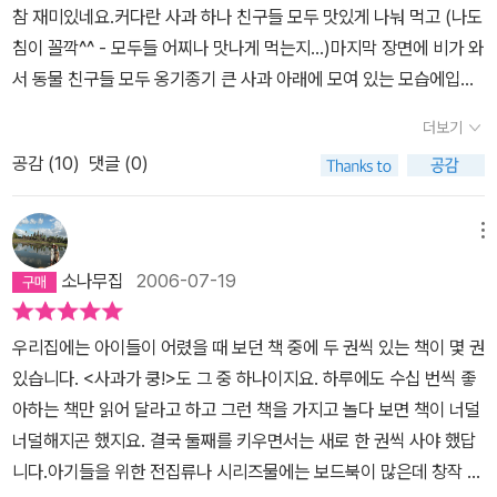
참 재미있네요.커다란 사과 하나 친구들 모두 맛있게 나눠 먹고 (나도
마!' 큰아이의 그림책들이 모두 갖춰져 있어 절약이 될 것이라 여겼더
침이 꼴깍^^ - 모두들 어찌나 맛나게 먹는지...)마지막 장면에 비가 와
니 그게 아닌 것같다. 보드북으로 나온 이책을 보고 있으니 말이다. 큰
서 동물 친구들 모두 옹기종기 큰 사과 아래에 모여 있는 모습에입가
아이가 볼책과 작은 아이들이 볼책은 다 따로 있는 것같다.
에 웃음이 납니다.이래서 우리 친구들이 좋아하나 봅니다.
더보기
공감 (
10
)
댓글 (0)
메뉴
소나무집
2006-07-19
우리집에는 아이들이 어렸을 때 보던 책 중에 두 권씩 있는 책이 몇 권
있습니다. <사과가 쿵!>도 그 중 하나이지요. 하루에도 수십 번씩 좋
아하는 책만 읽어 달라고 하고 그런 책을 가지고 놀다 보면 책이 너덜
너덜해지곤 했지요. 결국 둘째를 키우면서는 새로 한 권씩 사야 했답
니다.아기들을 위한 전집류나 시리즈물에는 보드북이 많은데 창작 동