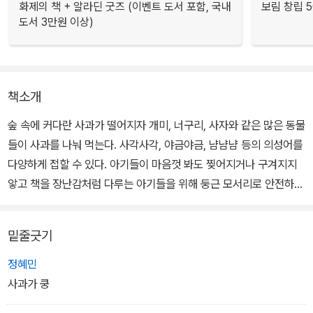
화제의 책 + 알라딘 굿즈 (이벤트 도서 포함, 국내
보림 창립 
도서 3만원 이상)
책소개
숲 속에 커다란 사과가 떨어지자 개미, 너구리, 사자와 같은 많은 동물
들이 사과를 나눠 먹는다. 사각사각, 야금야금, 냠냠냠 등의 의성어를
다양하게 접할 수 있다. 아기들이 마음껏 봐도 찢어지거나 구겨지지
앟고 책을 장난감처럼 다루는 아기들을 위해 둥근 모서리로 안전하게
제작한 그림책이다.
밑줄긋기
정혜민
사과가 쿵