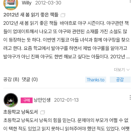
Willy
2012-03-30
체 시리즈 갖춰서 읽으려고 마지막 권 구입한 셈이고 <리틀 라이프>
1권은 이 책 너무 좋다고 하는 사람들이 많아서 도서관에서 늘 빌려오
2012년 새 봄 읽기 좋은 책들
곤 했었는데 매번 못 읽고 반납. 책 운반사만 하다가 안되겠어서 그냥
2012년 새 봄 읽기 좋은 책들 바야흐로 야구 시즌이다. 야구관련 책
구입해 버렸다. 집에 놔두면 언젠간 읽을테니…<다섯 번째 감각> 김
들이 업데이트해서 나오고 또 야구와 관련된 소재를 가진 소설도 많
보영 작가님의 소설집이다. 나의 계획이 무사히 실천될지 미지수이긴
이 등장하는 듯 하다. 이번엔 기필코 아들 녀석과 함께 야구장을 찾으
한데 몇 분들에게 설레발을 쳤다. 올 한 해는 국내 여성 작가들의 책을
려고 한다. 요즘 학교에서 발야구를 하면서 제법 야구룰을 알아가고
많이 읽겠다고….처음엔 박완서 작가님과 박경리 작가님의 책을 시작
발야구가 아닌 진짜 야구도 한번 해보고 싶다는 아들이다. 2012년 프
했다. 그래서 토지도 읽기 시작한 건데…어째 지금은 중구난방! 막 닥
로야구 개막식이 오늘 있었다. (4월 7일 글 수정)신나게 우리 팀을
더보기
치는대로 읽고 있어서 뭐가 뭔지 모르겠는 거다. 소설도 분류를 했었
응원했지만, 역시나 운이 안 따라준 것인지 아니면 아직 여전히 실력
공감 (
8
)
댓글 (0)
어야 했나? 싶게 다양한 분야에 정말 많은 여성 작가들의 책이 너무
이 부족한 것인지...하지만 앞으로도 무수히 많은 경기가 있으니 열심
나 많아 뭐부터 읽어야 할지 어지러울 지경이다.근데도 읽으니 재밌
히 보며 응원하련다. 가을 야구를 꿈꾸며~ 사우스포 킬러 미즈하라
다.그 중 김보영 작가님의 책이 약간 내 취향인 듯 하여 한 권씩 한 권
슈사쿠 지음, 이기웅 옮김 / 포레 / 2012년 3월 정치와 우
낭만인생
2012-01-13
메뉴
씩 읽어보고 있다. SF소설이 내겐 좀 어려워 밀어뒀었는데 덕분에 재
리국토, 지리를 배우는 아들을 위한 책들도 골라보았다. 더불어 영어
초등학교 낭독도서
미가 붙었다. 읽다 보니 어느새 호러물도 한밤 중에도 읽게 되었다. 예
책들 몇 권과 이번에 독서마라톤대회 참석을 기념하며 동화책도 몇
초등학교 낭독도서 낭독의 힘을 믿는다. 문제아의 부모가 어쩔 수 없
전엔 한여름에만 살짝 읽고 무서워서 덮었는데 음..이젠 제법 안 무섭
권 담아본다. 세빈아, 오늘은 어떤 법을 만났니? 신주영 지음, 순미
이 택한 적도 있었고 읽지 못하니 읽혀주어야 했던 적도 있었다. 어쨋
다. 담력이 쎄졌나 보다.<첫 여름, 완주> 김금희 작가의 소설이다. 요
그림, 도진기 추천 / 토토북 / 2012년 3월 백발백중 명중이, 무관