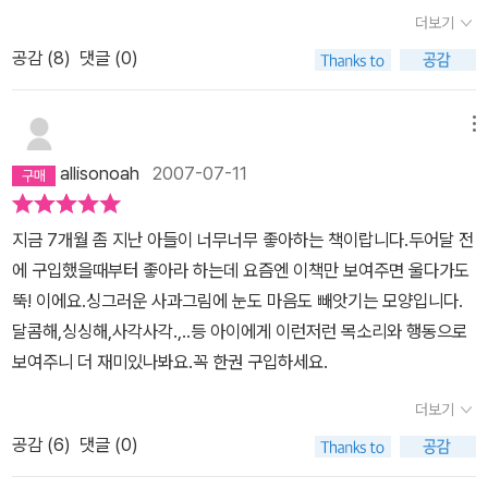
화는 보드북으로 나오는 경우가 그리 많은 것 같지 않아요. 보드북과
더보기
페이퍼북을 같이 만들어 엄마나 아이에게 선택권을 주는 영어 동화책
공감 (
8
)
댓글 (0)
을 보고는 부러워만 했는데 이번에 보림에서 나온 이 책을 보고는 무
지 반가웠답니다. 이젠 책이 찢어질까 봐 조마조마하지 않아도 될 것
같아요. 정말 커다란 사과 하나가 들판에 떨어졌습니다. 두더지, 개미,
메뉴
벌, 나비, 너구리, 여우, 토끼, 돼지, 심지어 악어랑 사자, 코끼리에 기
allisonoah
2007-07-11
린까지 모두 모여 사과를 나누어 먹었군요. 사과 하나를 가지고 싸우
지도 않고 나누어 먹는 모습이 예쁩니다. 그 많은 동물들이 배불리 먹
지금 7개월 좀 지난 아들이 너무너무 좋아하는 책이랍니다.두어달 전
었는데도 사과가 얼마나 큰지 남았습니다. 마침 비가 내리자 동물들
에 구입했을때부터 좋아라 하는데 요즘엔 이책만 보여주면 울다가도
이 어쩔 줄 몰라 하다가 뼈대만 남은 사과 속으로 들어가 비를 피합니
뚝! 이에요.싱그러운 사과그림에 눈도 마음도 빼앗기는 모양입니다.
다. 옹기종기 모여앉은 동물들의 표정이 정말 귀엽습니다. 쿵, 사각사
달콤해,싱싱해,사각사각.,..등 아이에게 이런저런 목소리와 행동으로
각, 야금야금, 쪽쪽쪽, 냠냠냠, 아삭아삭, 우적우적, 와사삭와사삭, 날
보여주니 더 재미있나봐요.꼭 한권 구입하세요.
름날름 등의 재미있는 의성어를 흉내내는 재미에 빠진 아이들은 읽고
또 읽어줘도 재미있어 합니다. 아이가 자랐다고 조카에게 물려주지
더보기
마세요. 아이들이 한글을 깨우치고 처음 읽기 시작하는 책도 이런 책
공감 (
6
)
댓글 (0)
입니다. 읽을 글의 내용이 많지 않기 때문에 한 권을 다 읽었다는 만족