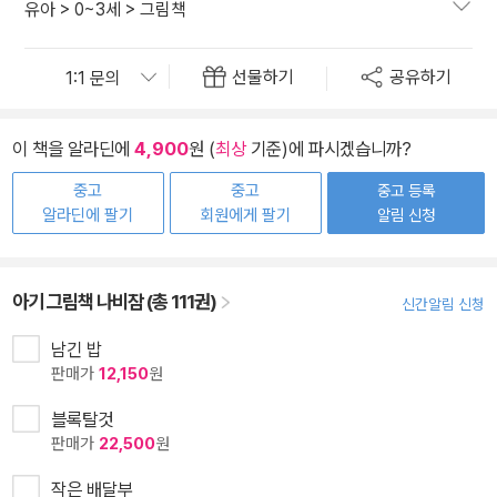
유아
>
0~3세
>
그림책
선물하기
공유하기
이 책을 알라딘에
4,900
원 (
최상
기준)에 파시겠습니까?
중고
중고
중고 등록
알라딘에 팔기
회원에게 팔기
알림 신청
아기 그림책 나비잠 (총 111권)
신간알림 신청
남긴 밥
판매가
12,150
원
블록탈것
판매가
22,500
원
작은 배달부