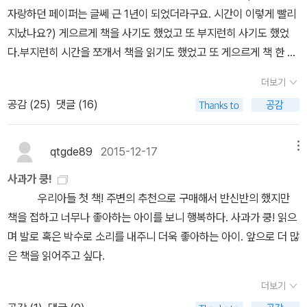
자랑하던 페이퍼는 글쎄 근 1년이 되었더라구요. 시간이 이렇게 빨리
지났나요?) 게으르게 책을 사기도 했었고 또 부지런히 사기도 했었
다.부지런히 시간을 쪼개서 책을 읽기도 했었고 또 게으르게 책 한 권
안 읽었던 적도 있었다.그렇게 시간을 마구 흘려 보내며 되는대로 살
더보기
았고 지금도 되는대로 그렇게 살고 있다.다음 주에 남동생 집 아니 큰
공감 (
25
)
댓글 (16)
올케네 집에 가기로 했다.남동생과 올케는 몇 년 전 늦은 나이에 만나
늦은 나이에 힘들게 아기를 가졌고 늦둥이 같은 쌍둥이 딸을 낳았다.
쌍둥이인데다 조산을 하여 어렵게 아가들을 만났던지라 옆에서 지켜
qtgde89
2015-12-17
메뉴
보는 것마저 마음이 늘 무겁고 아팠었다.그렇게 작년 한 해는 좀 힘들
사과가 쿵!
었었다.아빠와 쌍둥이 조카는 추석 명절에 처음이자 마지막으로 얼굴
우리아들 첫 책! 주변의 추천으로 구매해서 반신반의 했지만
을 대면하였고, 세대 교체하듯 아빠는 마지막 손녀들에게 자리를 내
책을 접하고 너무나 좋아하는 아이를 보니 행복하다. 사과가 쿵! 읽으
어주고 우리 곁을 떠나셨다. 큰동생 결혼시키는 게 큰 숙제라고 생각
며 발로 혹은 박수로 소리를 내주니 더욱 좋아하는 아이. 앞으로 더 많
하셨었는데 애기를 낳은 걸 보고 떠나셨으니 어쩌면 다행스런 일이었
은 책을 읽어주고 싶다.
을지도 모르겠다.그래서인지 작은 동생네 첫 조카에겐 좀 미안하지만
요즘은 쌍둥이 어린 조카들에게 흠뻑 빠져있기도 하다.그리고 나도
더보기
쌍둥이를 키워봤으니 더욱 큰 올케와 쌍둥이 조카들에게 완전 몰입되