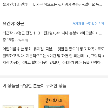
술가연맹 회원입니다. 지은 책으로는 ≪사과가 쿵!!≫ ≪같아요 똑같
아!≫ ≪누구일까!≫ ≪무엇일까!≫ ≪하늘에서 온 물고기!≫ ≪난쟁이
와 달걀!≫ 등이 있습니다. 특히 ≪사과가 쿵!!≫은 일본 도서관협회
옮긴이:
정근
저자파일
신간알림 신청
선정 도서이기도 했고 국내에서도 큰 인기를 모았습니다.
최근작 :
<정근 전집 1~3 - 전3권>
,
<바나나 봉봉>
,
<마고할미>
…
총 16종
(모두보기)
어린이를 위한 동화, 뮤지컬, 극본, 노랫말을 썼으며 동요 작곡가로도
활약하고 있다. 지은책으로는 <이런 말 하면 안 되는데...>, 그림책 <
자장 자장>, <마고 할미> 등이 있으며, <사과가 쿵!> 등을 번역하였
고, 동요집으로 <봄 여름 가을 겨울>이 있고 대표곡으로 '텔레비전에
내가 나왔으면' '우체부 아저씨' 등이 있다.
이 상품을 구입한 분들이 구매한 상품