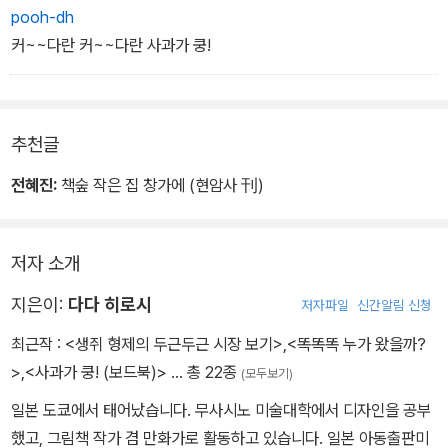
pooh-dh
커~~다란 커~~다란 사과가 쿵!
추천글
전혜진:
책숲 작은 집 창가에 (현암사 刊)
저자 소개
지은이:
다다 히로시
저자파일
신간알림 신청
최근작 :
<생쥐 형제의 두근두근 시장 보기>
,
<똑똑똑 누가 왔을까?
>
,
<사과가 쿵! (보드북)>
… 총 22종
(모두보기)
일본 도쿄에서 태어났습니다. 무사시노 미술대학에서 디자인을 공부
했고, 그림책 작가 겸 만화가로 활동하고 있습니다. 일본 아동출판미