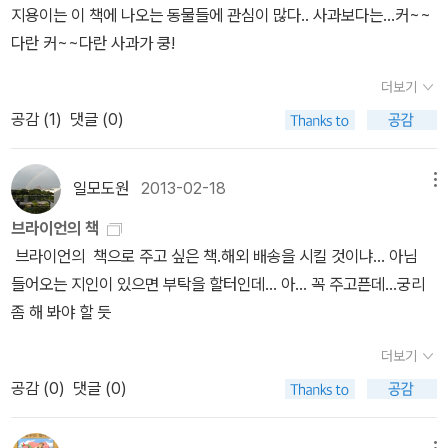
지용이는 이 책에 나오는 동물들에 관심이 많다.. 사과보다는...커~~
고 한다. 아직 때리거나 그러진 않는 것 같은데 깨무는 습관을 어떻게
다란 커~~다란 사과가 쿵!
해야 할지 모르겠다고 난처해 하는 올케를 위해 준비를 하긴 했는데…
음, 과연 고칠 수 있을까? 말귀도 못 알아듣는 아가들 앞에서 이 고모
더보기
의 말이 통할지! 그림책을 읽어주면 다 고칠 수 있다고 큰 소리 뻥뻥
공감 (
1
)
댓글 (0)
쳤는데…얘들아, 부디 이 고모의 체면 좀 세워다오!<토지>6권을 샀
다. 이제부터 토지를 읽을 계획이다.몇 년 전 ㅇ님이 아드님 군대 보내
고 프루스트의 <잃어버린 시간을 찾아서>를 읽겠다고 다짐하시던 페
일모도원
2013-02-18
메뉴
이퍼를 읽은 기억이 있다. 그때 참 신박하다. 나는 내 아들이 군대를
브라이언의 책
가면 토지를 읽어야지! 막연하게 생각한 적 있었다.그런데 그 아들이
브라이언의 책으로 주고 싶은 책.해외 배송을 시킬 것이냐... 아님
작년 7월 말에 군대를 갔고 어느새 내년 3월에 제대를 한다는 것이
들어오는 지인이 있으면 부탁을 할터인데... 아... 꼭 주고픈데...궁리
다. 헐…시간이 언제?20권의 토지를 계산해 보니 지금부터 한 달에
좀 해 봐야 할 듯
두 권씩은 읽어나가야만 아들이 제대하기 전에 완독할 수 있다.부랴
부랴 1권을 꺼내서 책에 낀 먼지를 닦고 읽기 시작했던 것이다. 갈 길
더보기
이 멀다.헌데 없는 책 미리 구입하려고 검색했더니 나남 출판사는 절
공감 (
0
)
댓글 (0)
판. 판권이 다산 책방으로 넘어가버렸나보다. 언제 그렇게?판형이 달
라져도 할 수 없지 뭐. 읽는다는 것에 목적이 있응께로.<삼체>3은 삼
메뉴