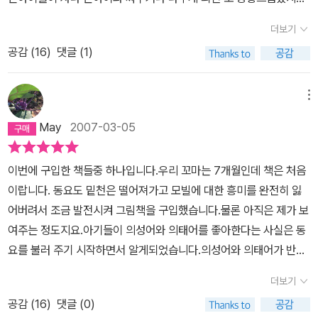
아직은 둘째들이 어려 현재는 큰아이의 질투심이 더 눈에 들어오게된
더보기
다. 큰아이가 동생들에 대한 질투심이 발동하는 순간들은 바로 자신
공감 (
16
)
댓글 (1)
의 물건들을 동생들에게 보여주거나 가져다주는 순간들이다. 처음에
는 자기 장난감을 아기들 눈앞에 흔들어주거나 보여주는 것 자체를
싫어하더니 이젠 그림책을 아가들에게 보여줄라치면 자기책이라고
메뉴
왜 보여주느냐고 징징거린다. 나는 장난감은 그럴수 있겠다라고 이해
May
2007-03-05
했지만 그림책을 가지고 자기 것이라고 동생들에게 보여주지 말라고
하는 것을 보고서 정말 당황했었다. 순간 뭐라고 아이에게 말을 해야
이번에 구입한 책들중 하나입니다.우리 꼬마는 7개월인데 책은 처음
하는지 몰라 혼자 한동안 말문이 막혀 있었다. 아이를 어르고 달래어
이랍니다. 동요도 밑천은 떨어져가고 모빌에 대한 흥미를 완전히 잃
그림책은 같이 보는 것이라고 아이를 설득시키려 했지만 아이는 고집
어버려서 조금 발전시켜 그림책을 구입했습니다.물론 아직은 제가 보
불통! 그래서 조건을 내건 것이 책이 작고, 글자가 많이 없는 것은 동
여주는 정도지요.아기들이 의성어와 의태어를 좋아한다는 사실은 동
생들 책이고, 좀 크고, 글자가 많은 그림책은 큰아이책이라고 겨우 아
요를 불러 주기 시작하면서 알게되었습니다.의성어와 의태어가 반복
이를 달랬다. 물론 장난감도 그렇게 설득시켰고, 아이가 입던 애기옷
적으로 나오는 노래들을 아주 좋아하더라구여그래서 그런지 우리 꼬
들도 다 그렇게 설득을 시켰다. 그래도 장난감이나 옷에 대해서 질투
더보기
마는 이책과 까꿍놀이 두책에 주로 관심을 보입니다.워낙 어린아가인
를 느낄적엔 참 많이 얄밉더니 이상하게 그림책에 있어 질투를 느끼
공감 (
16
)
댓글 (0)
지라 경험이란게 별로 없잖아요그래도 사과는 일주일에 몇번씩 수저
는 모습은 많이 다행스러워보이고 되려 이뻐보이기도한다. 그리고 내