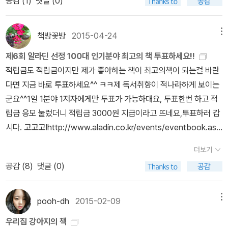
공감 (
1
)
댓글 (0)
어 있어 작은 올케와 첫 조카는 섭섭해 하기도 한다만…눈치껏 한다고
하지만 아가들을 바라보는 눈길은 감출 수가 없는 법. 어찌 덤덤하게
책방꽃방
2015-04-24
메뉴
있을 수 있단 말인가.암튼 올케에게 쌍둥이 조카들 보고 싶은데 나 니
네 집에 가도 돼? 가서 애기들 봐줄게. 허락을 받았고 다음 주에 방학
제6회 알라딘 선정 100대 인기분야 최고의 책 투표하세요!!
을 시작한 만복이랑 함께 기차 타고 올케 동네에 가기로 했다.그래서
적립금도 적립금이지만 제가 좋아하는 책이 최고의책이 되는걸 바란
조카들이랑 놀아 주면서 책 읽어 주려고 그림책 몇 권을 주문했던 것
다면 지금 바로 투표하세요^^ ㅋㅋ제 독서취향이 적나라하게 보이는
이다. 이미 사다 놓은 책들이 좀 있었지만 조카들 그림책을 사면서 또
군요^^1일 1분야 1저자에게만 투표가 가능하대요, 투표한번 하고 적
슬쩍 내가 읽고 싶은 책 몇 권 장바구니에 담아서 주문했더니 택배가
립금 응모 눌렀더니 적립금 3000원 지급이라고 뜨네요,투표하러 갑
묵직하게 도착했다. 역시 그림책은 무겁구나?!우리 아이들 때 사서
시다. 고고고!http://www.aladin.co.kr/events/eventbook.asp
읽어 준 그림책을 20년이나 지난 이 시기에 또 사게 될 줄 어찌 알았
x?pn=2015_new_bestaward&CA_ID=50931&tab=2#vote
더보기
을까. 그림책 처분하지 말고 놔둘 걸 그랬나 싶긴 하지만 그래도 선물
공감 (
8
)
댓글 (0)
은 새 책을 해줘야지. 그리 생각하니 새 책 만지는 기분은 언제나 늘
최고다.<사과가 쿵!>, <주세요. 주세요.>, <둘이서 둘이서>는 성인
이 된 울 애들도 즐겨 보던 책들이었다. 사과 책은 레전드지 뭐.<깨물
pooh-dh
2015-02-09
메뉴
면 안 돼>,<때리면 안 돼>는 잔소리용 그림책인데 조카들이 앉아서
우리집 강아지의 책
놀다가 장난감 하나를 가지고 서로 뺏고 하다가 무는 습관이 생겼다