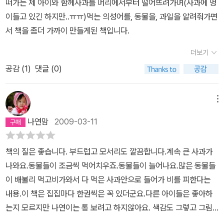
떠가는 제 아이와 함께사과를 머리에서부터 떨어뜨려가며(사과에 멍
이들고 있긴 하지만..ㅠㅠ)먹는 의성어를, 동물을, 과일을 알려줘가면
서 책을 좀더 가까이 만들게된 책입니다.
더보기
공감 (
1
)
댓글 (0)
메뉴
나연맘
2009-03-11
책의 질은 좋습니다. 부드럽고 모서리도 깔끔합니다.계속 큰 사과가
나와요.동물들이 조금씩 먹어치우죠.동물들이 늘어나요.많은 동물들
이 배불리 먹고비가와서 다 먹은 사과안으로 들어가 비를 피한다는
내용.이 책은 집집마다 한권씩은 꼭 있더군요.다른 아이들은 좋아하
는지 모르지만 나연이는 통 보려고 하지않아요. 색감도 그렇고 그림
도 너무 만화같아서 그런것 같아요. 아니면.. 제가 재밌게 읽어주지 못