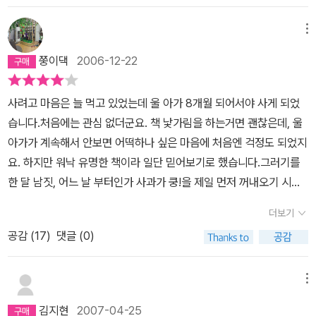
로 갈아 먹이니 왠지 생활이랑 연관도 시킬수 있을듯하고의성어들이
책에 대한 애착심은 아이나 어른이나 다 똑같이 가지고 있구나라고
나오니 좋아합니다.그림도 부드러워서 좋네요
메뉴
새삼 실감했다. 큰아이의 자기책에 대한 애착심으로 인해 어쩌면 책
값이 두배로 들지도 모르겠지만....... 둘째아이들을 돌보면서 이렇게
쭝이댁
2006-12-22
놀아주기도하고, 저렇게 놀아주기도 하다가 이것,저것 다 지겨워하는
것같아 요즘 조금씩 아가들에게 그림책을 보여주면서 읽어주기 시작
사려고 마음은 늘 먹고 있었는데 울 아가 8개월 되어서야 사게 되었
했다. 주로 큰아이적에 보여주던 그그림책들을 그대로 보여주고있다.
습니다.처음에는 관심 없더군요. 책 낯가림을 하는거면 괜찮은데, 울
큰아이때는 뭐가 뭔지 몰라 시행착오를 많이 겪었지만 둘째들은 앞서
아가가 계속해서 안보면 어떡하나 싶은 마음에 처음엔 걱정도 되었지
의 경험으로 인해 모든 것이 갖춰져 있으니 정말 손쉽고 편하게 느껴
요. 하지만 워낙 유명한 책이라 일단 믿어보기로 했습니다.그러기를
지기도한다. 큰아이에게는 '커다란 사과가 쿵!'이란 책도 조금 늦게 구
한 달 남짓, 어느 날 부터인가 사과가 쿵!을 제일 먼저 꺼내오기 시작
입하여 읽어주었는데 둘째들은 백일도 되지 않아 이책을 접하게 되었
했습니다. 이에 신난 엄마는 사과 실물과 비교해가며 보여주기도 하
더보기
다. 물론 백일전에는 보드북이 아닌 페이퍼북을 들고서 아가들에
고 사과를 먹여주며 보여주기도 하고, 약간 과장되게 읽어주기도 하
게 보여주었다. 그림에 나오는 커다란 사과처럼 아가들의 눈이 커다
공감 (
17
)
댓글 (0)
고...엄마들 입소문이란 역시! 란 말이 나옵니다. 그림이 보면 볼 수록
래지는 것을 보고서 혼자서 많이 웃었던 기억이 난다. 헌데 백일이 지
정겹고 좋네요. 엄마인 제가 더 좋아라 합니다. 보드북이라 안전하고
나고 나니 '커다란 사과가 쿵!'의 그림책도 보드북으로 나온 것이 아닌
그림이 서정적이어서 맘에 드네요. 요번에 울 조카에게 선물로도 사
메뉴
가! 책을 받아들고서 어찌나 반갑던지 어떻게 내맘을 알고서 책을 만
주었답니다~
김지현
2007-04-25
들었을까? 라고 순간 착각을 했을 정도다. 이책은 아가들의 첫그림