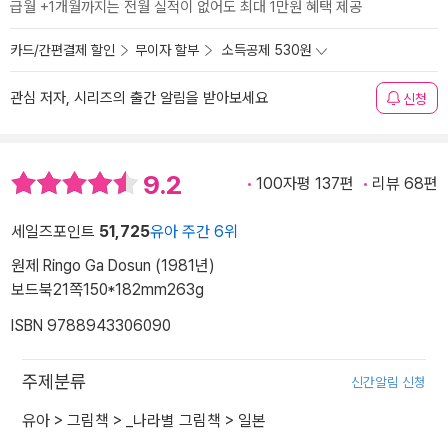
급월 +1개월까지는 전월 실적이 없어도 최대 1만원 혜택 제공
카드/간편결제 할인
무이자 할부
소득공제 530원
관심 저자, 시리즈의 출간 알림을 받아보세요
신청
9.2
100자평 137편
리뷰 68편
세일즈포인트
51,725
유아 주간 6위
원제 Ringo Ga Dosun (1981년)
보드북
21쪽
150*182mm
263g
ISBN 9788943306090
주제분류
신간알림 신청
유아
>
그림책
>
_나라별 그림책
>
일본