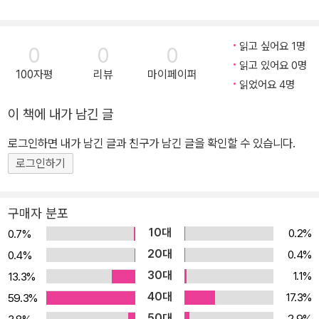
을 풍부하게 풀어냈다. * 15권 학습 내용 <그램그램 영단어 원정대>
15권은 기존에 배운 영단어의 원리(조어법)를 응용해 ‘테마별’로 단
어를 학습할 수 있게 구성된다. 지금까지 접두사, 접미사, 유의어 등의
읽고 싶어요 1명
0
0
0
원리를 익히는 데 집중해 왔다면, 15권부터는 본격적으로 그 원리를
읽고 있어요 0명
100자평
리뷰
마이페이퍼
이용해 자연스럽게 영단어의 뜻을 유추하고 응용·확장하여 ‘감정’에
읽었어요 4명
관련된 형용사, 동사, 명사 등을 배우게 된다. * 영단어 이렇게 배워
이 책에 내가 남긴 글
요! 1. 영단어는 어떻게 구성되어 있나요? “exporter”는 ‘수출하는
로그인하면 내가 남긴 글과 친구가 남긴 글을 확인할 수 있습니다.
사람’이라는 뜻의 영단어입니다. 이 단어는 어떻게 만들어진 것일까
요? ex-(out, 밖으로) + port(carry, 나르다) + -er(~하는 사람)
로그인하기
이렇게 ‘ex’ ‘port’ ‘er’가 합쳐져서 ‘밖으로 나르는 사람’, 즉 ‘수출업
자’라는 뜻이 된 것입니다. 이때 앞에서 '밖으로'라는 뜻을 더해주는
구매자 분포
‘ex-’를 ‘앞에 붙는 말’이라는 뜻의 ‘접두사’라고 합니다. 또한 뒤에서
10대
0.2%
0.7%
‘~하는 사람’이라는 뜻을 더해주는 ‘-er’을 '뒤에 붙는 말'이라는 뜻의
20대
0.4%
0.4%
‘접미사’라고 하지요. 그리고 가운데에서 ‘나르다, 지점’이라는 뜻을
30대
1.1%
13.3%
가지고 있는 ‘port’는 ‘말의 뿌리’라고 하여 ‘어근’이라고 부릅니다.
40대
17.3%
59.3%
영단어는 보통 이렇게 세 부분으로 나뉩니다. 접두사(prefix) + 어근
50대
2.9%