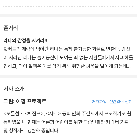
사해도 집을 지을 재료가 부족하다면 집을 지을 수 없듯이, 아무리 영
문법을 잘 알아도 정작 영단어를 풍부하게 알고 있지 않으면 하고 싶
은 말이 머릿속에서만 맴맴 돌 뿐 입이 떨어지지 않겠지요.
줄거리
<그램그램 영단어 원정대>를 접한 많은 학부모님들은 어떻게 하면
영단어를 많이, 그리고 빨리 외우게 할 수 있는지를 저자 선생님들에
리나의 감정을 지켜라!!
게 문의하십니다. 그러면 저자 선생님들은 학부모님들에게 이렇게 되
핫버드의 계략에 넘어간 리나는 통제 불가능한 괴물로 변한다. 감정
묻고는 했습니다. “학창 시절, 억지로 달달 외운 영단어들을 지금은
이 사라진 리나는 놀이동산에 모여든 죄 없는 사람들에게까지 피해를
기억하시나요?”
입히고, 건이 일행은 이를 막기 위해 위험한 싸움을 벌이게 되는데….
과연 건은 핫버드의 저주를 풀고 위험에 빠진 현실 세계와 리나를 구
우리가 알고 있는 한국어 어휘 중에 억지로 외운 게 있나요? 아마 거
할 수 있을까?
저자 소개
의 없을 것입니다. 물론 영어는 우리말이 아닌 이상 어느 정도는 일부
러 외워야 하는 게 사실입니다. 그렇지만 벼락치기로 달달 외운 영단
그림:
어필 프로젝트
저자파일
신간알림 신청
어는 결국 금방 까먹기 마련이지요. 게다가 전후 맥락도 없이, 하루에
<보물섬>, <빅점프>, <샤크> 등의 만화 주간지에서 프로작가로 활
열 개 스무 개 씩, 학원에서 쪽지시험을 보기 위해 외운 영단어는 아마
동하였으며, 현재는 어른과 어린이를 위한 학습만화와 캐릭터 기획
다음날이면 기억하지 못할 겁니다. 또한 이 '무조건 외우기'가 아이들
및 창작자로 맹활약 중입니다.
이 영단어, 그리고 영어를 싫어하게 되는 또 다른 큰 원인이 되고 있습