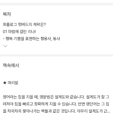
아이들이 스스로 영단어를 조립할 수 있는 영단어 레고 학습법을 담
고 있다.
목차
아이들이 워즈랜드에서 겪게 되는 흥미진진한 판타지 모험 스토리를
프롤로그 핫버드의 계략은?
통해, 영단어를 쉽고 재미있게 익히도록 만들었다. '영단어의 원리로
01 마법에 걸린 리나!
쉽고 재미있게' 영단어를 익힌 아이들은, 매일매일 영단어를 조금씩
- 행복·기쁨을 표현하는 형용사, 동사
꾸준히 외울 때에도 '아하, 이건 이런 원리로 만들어진 단어로군.'하면
서 좀더 재미있게 영단어를 익힐 수 있을 것이다.
책속에서
★ 머리말
영어라는 집을 지을 때, 영문법은 설계도와 같습니다. 설계도가 잘 그
려져야 집을 빠르고 정확하게 지을 수 있습니다. 반면 영단어는 그 집
을 차곡차곡 쌓아나가는 벽돌과 같은 것입니다. 아무리 설계도가 근