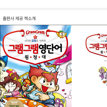
니다.
저자 선생님들은 어린이 독자들이 <그램그램 영문법 원정대>를 읽고
출판사 제공 책소개
영문법을 쉽고 재미있게 배웠듯이, 영단어 또한 쉽고 재미있게 익힐
수 있는 책을 만들어야겠다고 생각했습니다. 그것도 단어 하나하나를
가르치는 것에 치중하지 않고 '영단어의 원리'를 통해 접근하고자 생
각하셨습니다.
우리말에서 고추, 김치, 사랑과 같은 단어 앞에 ‘풋’을 붙이면 풋고추,
풋김치, 풋사랑이라는 말이 되어 ‘처음 나온’ ‘덜 익은’ ‘미숙한’이라는
의미가 더해집니다. 땜장이, 대장장이, 양복장이 등 ‘~장이’라는 말이
붙으면 ‘그것과 관련된 기술을 가진 사람’이라는 뜻이 되지요. 이렇게
어휘를 만드는 방법, 즉 ‘조어법’을 알면 처음 보는 단어의 뜻을 짐작
할 수도 있고 본인이 새로운 말을 쉽게 만들 수도 있습니다. 이처럼 단
어를 파생시켜 가다보면 각 단어들이 그물망처럼 뻗어나가 단어를 하
나하나 외울 때보다 훨씬 더 빠르고 많이 기억할 수 있게 됩니다. 또한