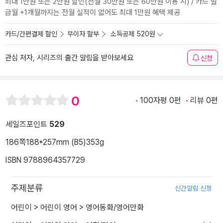
최대 1만원 또는 2만원 할인(전월 30만원 또는 60만원 이용 시) / 카드 발
급월 +1개월까지는 전월 실적이 없어도 최대 1만원 혜택 제공
카드/간편결제 할인
무이자 할부
소득공제 520원
관심 저자, 시리즈의 출간 알림을 받아보세요
신청
0
100자평 0편
리뷰 0편
세일즈포인트
529
186쪽
188*257mm (B5)
353g
ISBN 9788964357729
주제분류
신간알림 신청
어린이
>
어린이 영어
>
영어동화/영어만화