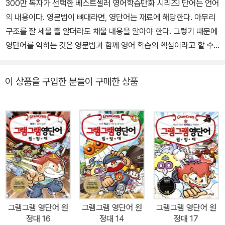
300만 독자가 선택한 베스트셀러 영어학습만화 시리즈! 단어는 언어
의 내용이다. 영문법이 뼈대라면, 영단어는 재료에 해당한다. 아무리
구조를 잘 세울 줄 알더라도 채울 내용을 알아야 한다. 그렇기 때문에
영단어를 익히는 것은 영문법과 함께 영어 학습의 핵심이라고 할 수
있다. 그러나 수많은 아이들이 ‘외워야만 할’ 방대한 영단어 목록에 지
쳐 영어 자체에 대한 흥미를 잃고 있는 것이 사실이다. <그램그램 영
이 상품을 구입한 분들이 구매한 상품
단어 원정대>는 그동안 무조건 외우는 걸로만 생각되던 영단어를
“절대로 외우지 말라”고 한다. 영단어의 원리(조어법)를 재미있는 판
타지 만화 스토리에 녹여내어, 아이들이 스스로 영단어를 조립할 수
있게 하는 ‘영단어 레고 학습법’을 담고 있기 때문이다. 하나를 보면
열을 알 수 있게 하는 이 레고 학습법은 아이의 영단어 실력을 쑥쑥 자
라게 할 것이다. 지금까지 <그램그램 영단어 원정대>는 다양한 조어
법을 통해 영단어를 소개해 왔다. 1~3권에서는 단어 앞에 붙는 ‘접두
사’를, 4~5권에서는 단어 뒤에 붙는 ‘접미사’를 다뤘고, 단어의 기원
인 ‘어근’, 두 단어가 붙어 이뤄지는 ‘복합명사’ 외에도 ‘유의어’, ‘반의
그램그램 영단어 원
그램그램 영단어 원
그램그램 영단어 원
어’, ‘다의어’, ‘불규칙동사’ 등, 다채로운 영단어 조어 원리로 영단어들
정대 16
정대 14
정대 17