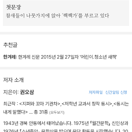
화가 윤지회는 이번 책에서 의인화된 캐릭터를 다양하게 사용하고 세
첫문장
련된 패턴들을 적절히 배치하며 그의 장기를 유감없이 펼쳤다. 그림
참새들이 나뭇가지에 앉아 '짹짹가'를 부르고 있다
속 등장인물들을 유심히 보면 모두가 골똘히 자기의 감정에 골몰하는
풍경이다. 그 한없이 귀엽고 올망졸망한 모습은 읽는 이를 단번에 무
장해제시킨다. 라면과 노란 냄비처럼 하나하나의 시와 그림이 서로에
게 단짝이다.
추천글
한겨레:
한겨레 신문 2015년 2월 27일자 '어린이.청소년 새책'
저자 소개
지은이:
권오삼
저자파일
신간알림 신청
최근작 :
<지퍼와 꼬마 기관차>
,
<저학년 교과서 창작 동시>
,
<동시는
내게 말했다>
… 총 31종
(모두보기)
1943년 경북 안동에서 태어났습니다. 1975년 『월간문학』 신인상과
1976년 『소년중앙』 문학상을 받으며 문단 활동을 시작했습니다. 20