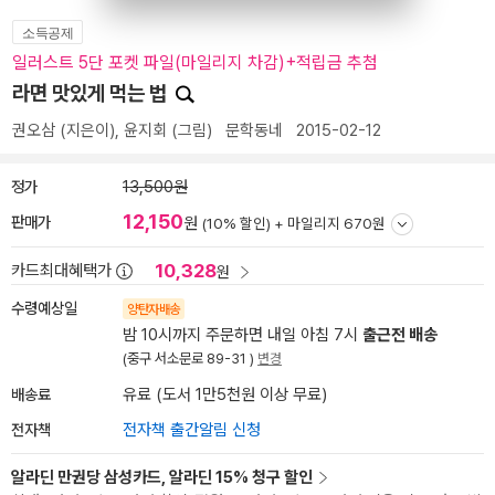
소득공제
일러스트 5단 포켓 파일(마일리지 차감)+적립금 추첨
라면 맛있게 먹는 법
권오삼
(지은이),
윤지회
(그림)
문학동네
2015-02-12
정가
13,500원
12,150
판매가
원
(10% 할인) +
마일리지 670원
10,328
카드최대혜택가
원
수령예상일
양탄자배송
밤 10시까지 주문하면 내일 아침 7시
출근전 배송
(중구 서소문로 89-31 )
변경
배송료
유료 (도서 1만5천원 이상 무료)
전자책
전자책 출간알림 신청
알라딘 만권당 삼성카드, 알라딘 15% 청구 할인