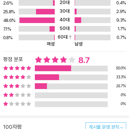
20대
0.4%
2.6%
게도 아주 친숙한 동시인 권오삼의 아홉 번째 동시집은 지금까지의
30대
2.9%
25.8%
작품집 가운데서도 가장 어린이의 마음 가까이 자리한 책이라 할 수
40대
있다. 동시인 권오삼이 말하는 라면 맛있게 먹는 법, 아니 ‘동시’를 맛
9.3%
48.6%
있게 먹는 법에 관한 비기는 과연 무엇일까. 무용(無用)의 놀이를 닮
50대
1.7%
7.1%
은 가락, 심각한 표정을 잊은 노래 어린아이들은 다 가졌지만 다 자란
60대
0.7%
0.8%
여성
남성
어른들은 잃어버리고 만 수많은 것들 중에 가장 큰 것은 세상을 향한
호기심과 궁금증일 것이다. 추운 날 “움집 같은 집 안에서” 나비는 무
8.7
평점 분포
얼 하고 있는지(「나비1」), “다른 잠자리들은 /다 조용한데” 덩치 큰
잠자리 하나가 “저 혼자만 야단”인 까닭은 무엇인지(「헬리콥터」), 다
50.0%
른 자음들은 다 혼자서 있는데 “ㄳ ㄵ ㄶ ㅄ ㄺ ㄻ ㄼ ㄾ ㅀ”은 왜 나란
33.3%
히 붙어 있는지(「한글 자음들」) 등 호기심에서 출발한 상상은 때로는
16.7%
엉뚱한 해답으로, 때로는 세심한 관찰이나 다정한 배려로, 때로는 즐
0%
거운 말장난으로 매듭지어진다. 아이들의 호기심은 세상 모든 사물들
0%
에 빠짐없이 붙은 ‘이름’ 앞에서 가장 다양하게 증폭된다. “매앵매앵
맴맴맴맴 /요런 매미는 보나마나 작아도 다부진 옹골 매미 //치르르
르 칠칠칠칠 /요런 매미는 보나마나 비실비실 약골 매미 //찌잉 찌잉
100자평
게시물 운영 원칙