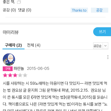
좋은 책.
어린이의 요구를 지나치는 안일함에 익숙해져 있었”기에 위기를 맞
공감 (
0
)
댓글 (0)
이했다는 것이다. 그는 동시인 권오삼이 20세기와 21세기의 한국 동
시단을 관통하면서 양쪽 모두에 남긴 뚜렷한 자취에 주목한다. “전환
기에 처하여 흔히 원로 문학인은 자기 세대의식을 넘지 못하고 창작
의 긴장을 잃어버린 채 문단의 ‘얼굴마담’에 그치는 수가 적지 않다.
쓰기
마이리뷰
젊은 아동문학인이라 할지라도 익숙한 것에 매달리다 보면 동시대와
구매자 (2)
전체 (4)
호흡하지 못하는 경우는 비일비재하다. 하지만 권오삼 시인은 달랐
다. 새 세기에 들어와서 더욱 왕성한 활동력을 자랑하고 있을 뿐만 아
니라, 젊은 평단의 입에 오르내리며 발랄한 문학적 성취를 이뤄 내고
메뉴
있다. 정말이지 보기 드문 예라 하지 않을 수 없다.” _원종찬 진정한
파란놀
2015-06-05
친구의 필요충분조건 과자 봉지 중에서 제일 얄미운 봉지는 배불뚝이
과자 봉지 뜯어 보면 에계계 과자는 요만큼 배만 불룩 _「배불뚝이 과
시를 사랑하는 시 59노래하는 마음이면 다 맛있지― 라면 맛있게 먹
자 봉지」 전문 엄마가 나보고 공부만 하라고 한다면 나도 오늘부터 내
는 법 권오삼 글 윤지회 그림 문학동네 펴냄, 2015.2.15. 권오삼 님
가 좋아하는 쇠고기, 돼지고기만 먹을 거야 햄만 먹을 거야 닭볶음만
이 쓴 동시를 모은 《라면 맛있게 먹는 법》(문학동네,2015)을 읽습니
먹을 거야 돈가스만 먹을 거야 (중략) 비만 어린이가 되어 세계 어린
다. 책이름으로도 나온 〈라면 맛있게 먹는 법〉이라는 동시를 보면 “노
이비만대회에 나갈 거야! 거기서 일등 할 거야! 오늘 엄마에게 대든 3