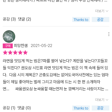
란 양은 냄비에다가 / 파르르 라면 끓인 뒤 / 냄비 뚜껑 안쪽에다 / 건
학년 김지은 어린이 ‘용감한 어린이’상을 받을 자격이 있다고 생각해
더기를 올려놓고 / 젓가락으로 집어 / 후후 입김 불며 / 후루룩후루룩
요 _「용감한 어린이」 시인은 겉은 번지르르한데 열어 보면 속은 맹탕
더보기
/ 먹으면 된다” 하는 이야기가 흐릅니다. 예전에는 이렇게 양은 냄비
인 배불뚝이 과자 봉지를 향해 함께 목소리를 높여 분개해 주고, 하고
공감 (
3
)
댓글 (2)
를 썼다고도 하고, 라면은 양은 냄비에 끓여서 먹어에 제맛이라고 말
싶은 것은 놔두고 공부만 하라는 엄마에게 돈가스, 햄, 닭볶음만 먹어
하는 사람도 있습니다. 어떤 사람은 라면은 구공탄에 끓여야 제맛이
서 엄마가 그렇게 좋아하는 일등을 해 주겠다고 당차게 선포한 김지
라고 말하며, 라면봉지에 뜨거운 물을 부어서 먹어야 맛있다고 말하
메뉴
은 어린이에게 용감한 어린이의 ‘자격’을 인정해 준다. 낮잠, 밤잠, 늦
는 사람도 있습니다. 그러니까, 라면맛은 사람마다 ‘처음 먹어 본
희망찬샘
2021-05-22
잠, 단잠…… 이 수많은 잠 가운데서 “제일 맛 좋은 잠은 /공부 시간에
맛’이 맛있다고 마음에 남기 마련입니다. 무엇보다도 배고플 때에 먹
선생님 몰래 /깜빡깜빡 조는 도둑잠”(「잠.잠.잠」)이라는 것을 알아주
으면 다 맛있습니다. 배고프지 않을 때에는 맛도 잘 못 느끼기 마련이
는 친구라면 손바닥을 마주치며 깔깔 웃고 싶다. 60살 정도 나이 차
라면을 맛있게 먹는 법은?파를 썰어 넣는다? 계란을 넣는다?꼬들꼬
고, 외롭거나 힘들 때에 혼자 먹는다면 맛이 덜 할 수 있어요. 동무랑
는 가뿐히 뛰어넘는 진실한 친구의 ‘자격’이란 바로 이런 것이 아닐까.
들 익힌다? 권오삼 시인표 라면 맛있게 먹는 법은 이 책 속에 들어 있
함께 먹으면 더 맛있을 수 있고, 한식구가 오순도순 모여서 이야기꽃
감각적인 색채와 귀여운 캐릭터가 주는 행복한 기분 화가 윤지회는
다. 다음 시의 제목은? 곤충도감에는 없어도국어사전에는 있는 엄마
을 피우는 자리에서 먹으면 한결 맛있을 수 있습니다.곤충도감에는
이번 책에서 의인화된 캐릭터를 다양하게 사용하고 세련된 패턴들을
들이 제일 좋아하는 벌레 그리고 마음에 드는 시 한 편 소개하자
없어도 / 국어사전에는 있는 // 엄마들이 / 제일 좋아하는 벌레 (공부
적절히 배치하며 그의 장기를 유감없이 펼쳤다. 그림 속 등장인물들
면... 싸움권오삼 눈싸움할 때는먼저 눈 깜빡거리는 사람이지는 사
벌레) 요즈음 어머니라면 ‘공부벌레’를 가장 좋아하거나 반긴다고 할
을 유심히 보면 모두가 골똘히 자기의 감정에 골몰하는 풍경이다. 벗
람이다 싸운 뒤 말 안 할 때는 먼저 말 거는 사람이이기는 사람이다 지
는지 모르지만, 공부벌레나 책벌레보다는 ‘공부박사’라든지 ‘공부천
더보기
김을 당하는 양파도, 제비꽃 앞에 앉은 고양이도, 귀지를 산처럼 쓸어
기는 쉬워도이기기는 어렵다
재’가 아니라면 좀처럼 쳐다볼 마음을 안 둘 텐데 싶기도 합니다. 이제
공감 (
1
)
댓글 (0)
놓은 귀이개도, 모기 사냥을 떠나는 아이도 저마다 진지하다. 그 한없