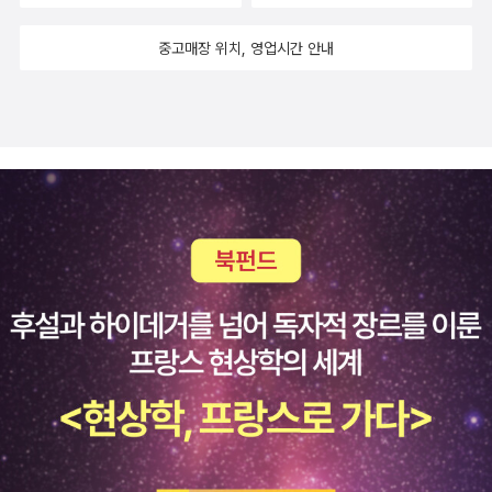
꼭 그대로 찍어요 (그림자) 어린이문학이 그릴 이야기는 바로 ‘사
0000618253?sid=102이 대통령, 월 15만원 농어촌기본소득, 영
랑’이어야지 싶습니다. 오늘 이 땅에서 살아가는 어린이가 가슴에 품
중고매장 위치, 영업시간 안내
구도입·증액 상향 시사https://n.news.naver.com/mnews/articl
을 사랑을 그릴 때에 어린이문학이고, 오늘 이 땅에서 괴롭거나 힘든
e/469/0000935561?sid=100증거보전 결정 난 투표용지 상자
어린이가 가슴에 고이 담아서 씩씩한 기운을 잃지 않도록 도와줄 수
사라진 듯…선관위 '갖고있지않다'(종합)https://n.news.naver.co
있을 때에 아름다운 어린이문학이 되리라 봅니다. 예쁘장한 말을 구
m/mnews/article/001/0016131300?rc=N&ntype=RANKIN
슬처럼 들려주어도 나쁘지 않습니다. 그러나, 예쁘장한 말이나 말짓
G'정치권, 당황하고 있다'…잠실시위서 확인된 2030 여론 '촉각'http
이나 말투보다도 ‘아름다운 사랑’을 기쁜 마음으로 받아들여서 날마
s://n.news.naver.com/mnews/ranking/article/001/0016130
다 새롭게 기운을 내도록 북돋울 때에 비로소 환하게 빛나는 어린이
542?ntype=RANKING오늘은 ‘매도 사이드카’…6% 급락 코스피,
문학이 된다고 느낍니다. “포로들처럼 / 꽁꽁 / 한 줄에 묶여 / 우리
7500선 후퇴 [이런국장 저런주식]https://n.news.naver.com/m
집에 온 / 조기들(조기 한 두름)” 같은 동시는 비유법이나 표현법이
news/article/011/0004629629?sid=101
재미있습니다. 그러나 ‘포로’는 ‘전쟁 포로’를 가리킵니다. 아이들한테
‘전쟁 포로’를 굳이 빗대어서 말해야 할는지 곰곰이 되새길 노릇입니
다. “우리나라에 일하러 온 / 방글라데시 아저씨 / 처음 배운 말이 이
거래요. / “야, 너 이리 와!”(야, 너 이리 와)” 같은 동시는 어떻게 보아
야 할까요? 한국에 수십만 사람이 있다는 이주노동자 이야기를 넌지
시 짚는 동시로 보아야 할까요? 그런데 말이지요, “야, 너 이리 와!”