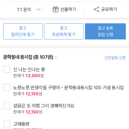
선물하기
공유하기
중고
중고
중고 등록
알라딘에 팔기
회원에게 팔기
알림 신청
문학동네 동시집 (총 107권)
신간알림 신청
신 나는 신나는 쿵
판매가
13,050
원
노릇노릇 딴생각을 구웠어 - 문학동네동시집 100 기념 동시집
판매가
12,150
원
걸음은 또 어쩜 그리 경쾌하신가요
판매가
12,150
원
고래둠벙