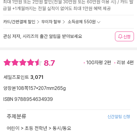
최대 1만원 또는 2만원 할인(전월 30만원 또는 60만원 이용 시) / 카드 발
급월 +1개월까지는 전월 실적이 없어도 최대 1만원 혜택 제공
카드/간편결제 할인
무이자 할부
소득공제 550원
관심 저자, 시리즈의 출간 알림을 받아보세요
신청
8.7
100자평 2편
리뷰 4편
세일즈포인트
3,071
양장본
108쪽
157*207mm
265g
ISBN 9788954634939
주제분류
신간알림 신청
어린이
>
초등 전학년
>
동시/동요