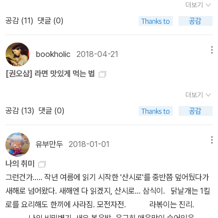
집이나 동화책에서도 어머니는 으레 ‘공부 닦달 도깨비’처럼 그리기
더보기
다는 모든 사람이 바다와 하늘과 같은 마음을 나란히 품으면서 함께
마련입니다. 그리고, 동시나 동화에서 아버지는 잘 안 나옵니다. 아버
공감 (
11
)
댓글 (0)
가꾸고 짓는다는 뜻이라고 느낀다. 마당을 가로지르는 땅강아지를 본
지는 으레 회사에 가서 돈만 벌고, 집안일은 거의 거들떠보지 않습니
다. 《라면 서유기》를 돌아본다. 잘 마치고서 《라면 재유기》로 넘어가
다. 사회가 성평등으로 나아간다고 하지만 막상 그리 평등하지는 않
더니 열두걸음까지 한달음에 나왔다. 얼른 장만해서 아이들하고 함께
bookholic
2018-04-21
메뉴
기 때문에 동시와 동화에서도 ‘집안일’하고 ‘아이키우기’ 몫은 오직 어
읽었다. 열석걸음부터 언제 나오려나 하고 기다린다. 우리집 두 아이
머니한테만 있는듯이 그리는 셈일 수 있습니다. 오늘날 수많은 아버
[권오삼] 라면 맛있게 먹는 법
는 예전에 나온 《라면 요리왕》도 찾아서 읽는다. 틀림없이 모두 사두
지가 집안일하고 아이키우기에 등을 돌리거나 마음을 안 쏟으니, 언
었는데 하나가 빈단다. 저런. 누가 우리 책숲에서 슬쩍했구나. 훔치는
제나 어머니만 ‘공부 닦달 도깨비’라는 이름을 뒤집어써야 하는지 모
더보기
사람은 혼자 차지한다며 들뜰는지 모르나, 이내 덜덜 떨면서 두렴빛
릅니다. 어린이문학에서도 아버지는 으레 ‘아이와 놀아 주는 사람’으
공감 (
13
)
댓글 (0)
이 가득하게 마련이다. 이미 스스로 갉아먹으니 자꾸자꾸 더 갉고 할
로 나오지만, 거의 ‘주말에만 놀아 주는 사람’입니다. 게다가 주말에도
퀴지. 국수를 삶으면서 땀흘리는 사람들은 ‘훔치’지 않는다. ‘흉내’도
낮잠을 자거나 텔레비전을 보거나 컴퓨터게임을 하느라 바쁜 사람이
유부만두
2018-01-01
메뉴
안 낸다. 그저 ‘배우’고서 스스로 가다듬으며 ‘익힌’다. 배우려 하기에
아버지로 나옵니다. 아무래도 아직 한국 사회에서 수많은 아버지가
스무 살에도 어른이며 여든 살에도 반짝인다. 가다듬어 익히니 스무
나의 취미
이런 모습이니까 어린이문학도 이런 모습으로 아버지를 그릴 수밖에
살에도 꽃피우고 여든 살에도 곱게 눈뜬다.#ら-めん才遊記 #久部
그런건가..... 작년 여름에 읽기 시작한 '산시로'를 중반쯤 덮어뒀다가
없을 수 있으나, 어린이문학은 ‘다른 길’을 ‘새롭게’ 보여줄 수 있어야
綠郞 #河合單ㅍㄹㄴ글 : 숲노래·파란놀(최종규). 낱말책과 노래를
새해로 넘어왔다. 새해엔 다 읽겠지, 산시로... 삼식이. 닭날개는 1킬
한다고 생각합니다. 그리고 ‘엄마’나 ‘아빠’는 아기 말입니다. 아기한
쓴다. 숲을 품은 시골에서 산다. 살림을 짓는 하루를 가꾼다. 《열두 달
로를 요리해도 한끼에 사라짐. 모전자전. 라볶이는 진리.
테는 ‘맘마’나 ‘쭈쭈’나 ‘까까’ 같은 말을 쓰면서 입술과 혀를 잘 놀리
소꿉노래》, 《풀꽃나무 들숲노래 동시 따라쓰기》, 《새로 쓰는 말밑 꾸
나의 비밀병기, 새우 볶음밥. 은근히 매운맛이 숨어있음.