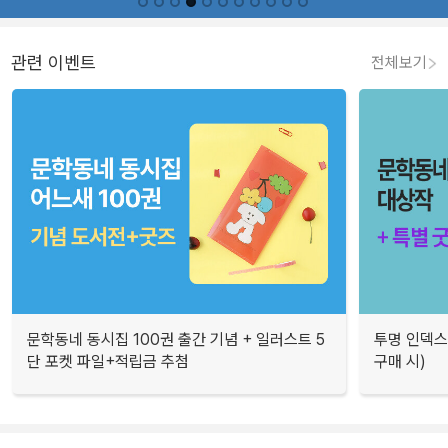
관련 이벤트
전체보기
문학동네 동시집 100권 출간 기념 + 일러스트 5
투명 인덱스
단 포켓 파일+적립금 추첨
구매 시)