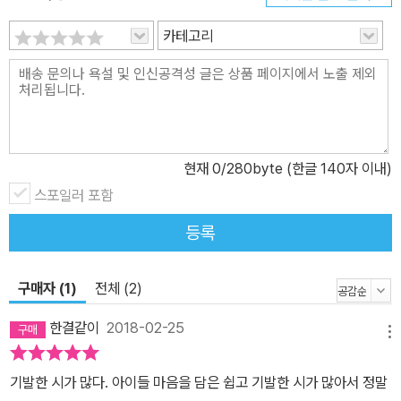
찌이이잉 //요런 매미는 보나마나 찡찡대기만 하는 찡골 매미”(「매
카테고리
미」)처럼 이름은 이름의 주인인 대상이 가진 본질을 투영하기도 하고,
우리말의 특징으로 말미암아 비슷한 범주의 사물들의 이름을 하나하
나 부를 때 음률이 생겨 즐겁기도 하다. 또 “잔디는, 떼 /버들피리는,
호드기 /부추는, 정구지 /억새는, 으악새 /벼는, 나락 /복숭아는, 복
상”(「같은 이름」)처럼 어떤 관계를 기준으로 하는 짝이 되기도 한다.
이 밖에도 「모여라 교실」「짝짓기」「잠.잠.잠」「약」 같은 시들이 이름을
현재
0
/280byte (한글 140자 이내)
소재로 한 ‘놀이’를 담고 있다. 놀이의 특징으로는 비일상성, 자발성,
스포일러 포함
반복성 등을 꼽을 수 있지만 그 가장 핵심적인 특징은 ‘무용성’이라 할
등록
수 있을 것이다. 놀이는 놀이 자체가 최상의 목적이 된다. 해도 그만,
안 해도 그만, 먹고사는 것과는 아무런 관련이 없는 그 무용함으로 인
해 거꾸로 가장 다양한 가능성이 열리기 때문이다. 이 혁명적인 에너
구매자 (1)
전체 (2)
지를 통해 놀이는 예술이 된다. 아이들이 다시 찾아드는 동시의 원점
한결같이
2018-02-25
아동문학평론가 원종찬은 해설에서 권오삼의 동시가 기반한 시 세계
메뉴
를 ‘아이들이 다시 찾아드는 동시의 원점’이라 말했다. “언제나 어린
기발한 시가 많다. 아이들 마음을 담은 쉽고 기발한 시가 많아서 정말
이와 마주하고 있었”던 “동요 황금기”에 비해 현재의 동시는 “정작