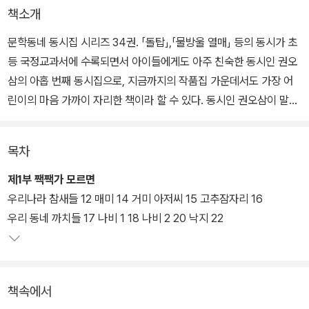
책소개
문학동네 동시집 시리즈 34권. 「돌탑」,「물방울 열매」 등의 동시가 초
등 국정교과서에 수록되면서 아이들에게도 아주 친숙한 동시인 권오
삼의 아홉 번째 동시집으로, 지금까지의 작품집 가운데서도 가장 어
린이의 마음 가까이 자리한 책이라 할 수 있다. 동시인 권오삼이 말하
는 라면 맛있게 먹는 법, 아니 ‘동시’를 맛있게 먹는 법에 관한 비기는
과연 무엇일까.
목차
라면을 맛있게 먹는 대단한 비결 같은 것은 없다. 라면은 원래 맛있기
제1부 짹짹가 모르면
때문이다. 꼭 필요한 양념은 ‘후루룩후루룩’ 군침 넘어가는 ‘소리’와
우리나라 참새들 12 매미 14 거미 아저씨 15 고추잠자리 16
면발처럼 늘어진 글자들이 상징하는 ‘재미’다. 첫 행의 글자에 젓가락
우리 동네 까치들 17 나비 1 18 나비 2 20 낙지 22
을 척 걸어 넣고 싶은 마음을 누를 수 없다. 권오삼 동시집 <라면 맛있
게 먹는 법>을 통해 ‘원래’ 맛있는 라면 맛과 같은 동시의 ‘당기는
맛’을 어린이 독자들과 함께할 수 있길 바란다.
책속에서