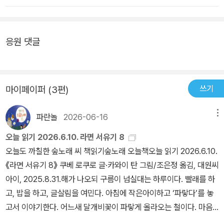
도시에서는 바퀴벌레조차 쉽게 보기 어려울 만큼 벌레가 사람 곁에서
이 귀엽고 올망졸망한 모습은 읽는 이를 단번에 무장해제시킨다. 라
멀리 떨어졌기 때문입니다. 그런데 요즈음 어머니가 아무리 ‘공부벌
면과 노란 냄비처럼 하나하나의 시와 그림이 서로에게 단짝이다. 노
레’를 좋아한다고 하더라도, ‘어버이로서 낳아 돌보는 아이’보다 더 좋
란 양은 냄비에다가 파르르 라면 끓인 뒤 냄비 뚜껑 안쪽에다 건더기
응원 댓글
아할 수는 없습니다. 더욱이 입시지옥 현대사회가 초등학교까지 옭아
를 올려놓고 젓가락으로 집어 후후 입김 불며 후루룩후루룩 먹으면
매는 터라, 수많은 어머니는 이녁 아이가 이 수렁에서 허덕이거나 헤
된다. 소리 내어 먹을수록 더 맛있 다. _「라면 맛있게 먹는 법」 전문 라
매지 않기를 바라니 자꾸 공부를 닦달하지요. 우리 사회가 입시지옥
면을 맛있게 먹는 대단한 비결 같은 것은 없었다. 라면은 원래 맛있기
이 아닐 때에도 수많은 어머니가 이녁 아이를 공부벌레나 공부박사나
쓰기
마이페이퍼 (3편)
때문이다. 꼭 필요한 양념은 ‘후루룩후루룩’ 군침 넘어가는 ‘소리’와
공부천재가 되도록 몰아세우지는 않으리라 느낍니다. 대학교를 나오
면발처럼 늘어진 글자들이 상징하는 ‘재미’다. 첫 행의 글자에 젓가락
지 않아도 되는 사회가 되고, 자격증이나 졸업장이 있어야 일자리를
파란놀
2026-06-16
메뉴
을 척 걸어 넣고 싶은 마음을 누를 수 없다. 권오삼 동시집 『라면 맛있
얻을 수 있는 사회가 아니라면, 수많은 어머니가 이녁 아이를 다그쳐
게 먹는 법』을 통해 ‘원래’ 맛있는 라면 맛과 같은 동시의 ‘당기는
오늘 읽기 2026.6.10. 라면 서유기 8
서 공부만 시키려고 하지는 않으리라 느낍니다.엄마가 나보고 공부만
맛’을 어린이 독자들과 함께할 수 있으면 좋겠다.
오늘도 까칠한 숲노래 씨 책읽기숲노래 오늘책오늘 읽기 2026.6.10.
하라고 한다면 / 나도 오늘부터 내가 좋아하는 / 쇠고기, 돼지고기만
《라면 서유기 8》 쿠베 로쿠로 글·카와이 탄 그림/조은정 옮김, 대원씨
먹을 거야 / 햄만 먹을 거야 / 닭볶음만 먹을 거야 / 김치는 안 먹을 거
아이, 2025.8.31.해가 나오되 구름이 넘실대는 하루이다. 빨래를 하
야 / 시금치도 안 먹을 거야 / 가지고 안 먹을 거야 (용감한 어린이)
고, 밥을 하고, 글살림을 여민다. 아침에 작은아이하고 ‘파랗다’를 놓
동시집 《라면 맛있게 먹는 법》을 읽으면, ‘어머니’는 아이한테 공부만
고서 이야기한다. 어느새 달개비꽃이 파랗게 올라오는 철이다. 마음
시키는 사람으로 나옵니다. 꼭 이 동시집이 아니더라도 다른 분 동시
은 깊이와 너비를 잴 수 없다고 여기는데, 사람마다 깊고 넓다는 뜻보