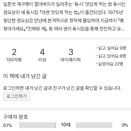
일흔셋 개구쟁이 할아버지가 일러주는 ‘동시’ 맛있게 먹는 법 동시인
권오삼의 새 동시집 『라면 맛있게 먹는 법』이 출간되었다. 1975년
등단한 권오삼은 만년에 본격적으로 창작에 몰입하여 지금까지 『똥
찾아가세요』『진짜랑 깨』 등 여러 권의 동시집을 통해 천진하고 유쾌
한 자신만의 시 세계를 구축해 왔다. 2012년에는 사십 년 가까운 시
간 동안 동시라는 외길을 걸어온 수고와 의미를 인정받아 ‘권정생창
읽고 싶어요 9명
2
4
3
작기금’의 수혜자로 선정되기도 했다. “문학은 부단한 자기 갱신의 과
읽고 있어요 8명
100자평
리뷰
마이페이퍼
정이기도 하다. 우리말의 리듬과 어감을 되살려 내고, 끊임없는 실험
읽었어요 22명
을 통해 동시의 영역을 넓혀 가는 권오삼 시인의 행보야말로 후배 작
이 책에 내가 남긴 글
가들에게 귀감이 되리라 믿어 의심치 않는다. 턱도 없는 꿈일지언정
일단 꿈을 꾸는 게 중요하다는 치열한 도전 정신, 몇 시간이고 놀이터
로그인하면 내가 남긴 글과 친구가 남긴 글을 확인할 수 있습니다.
에 쪼그리고 앉아 아이들 삶 속으로 다가서려는 열정, 익숙함을 거부
로그인하기
하고 낯선 것을 향해 서슴없이 손을 내미는 자세야말로 문학뿐 아니
라 이 시대를 살아가는 모든 이들이 본받아야 할 삶의 비기(秘器)가
구매자 분포
아닐까?”_권정생창작기금 심사위원 박상률, 서정홍, 박혜숙 「돌탑」
10대
0%
0.1%
「물방울 열매」 등의 동시가 초등 국정교과서에 수록되면서 아이들에