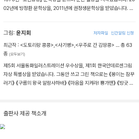
02년에 방정환 문학상을, 2011년에 권정생문학상을 받았습니다. 동
시집으로 『물도 꿈을 꾼다』 『고양이가 내 배 속에서』 『도토리나무가
부르는 슬픈 노래』 『똥 찾아가세요』 『진짜랑 깨』 『라면 맛있게 먹는
그림:
윤지회
저자파일
신간알림 신청
법』 『개도 잔소리한다』 『너도 나도 엄지척』 등이 있고, 동시 창작론
『동시는 내게 말했다』가 있습니다.
최근작 :
<도토리랑 콩콩>
,
<사기병>
,
<우주로 간 김땅콩>
… 총 63
종
(모두보기)
제5회 서울동화일러스트레이션 우수상을, 제1회 한국안데르센그림
자상 특별상을 받았습니다. 그동안 쓰고 그린 책으로는 《몽이는 잠꾸
러기》 《구름의 왕국 알람사하바》 《마음을 지켜라! 뿅가맨》 《방긋 아
기씨》들이 있고, 그린 책으로는 《지구 엄마의 노래》 《아빠는 슈퍼맨
나는 슈퍼보이》 《라면 맛있게 먹는 법》 《신고해도 되나요?》들이 있
습니다.
출판사 제공 책소개