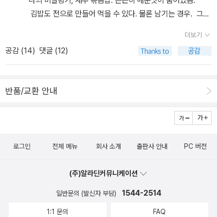
도록 이끕니다. 어린이가 읽는 문학인 동시쯤 되면 ‘아기 말’은 이제
러미 사전》, 《미래세대를 위한 우리말과 문해력》, 《들꽃내음 따라 걷
김밥도 전으로 만들어 먹을 수 있다. 물론 남기는 경우. 그래
내려놓고, ‘어머니’와 ‘아버지’를 제대로 써서 보여주어야 합니다.왜 /
다가 작은책집을 보았습니다》, 《우리말꽃》, 《쉬운 말이 평화》, 《곁
도 내 취미는 독서입니다. それでも 私の 趣味は 読書です。
세상에서 제일 예쁜 / 봉숭아꽃이냐 하면 / 우리 집 화분에서 / 피었기
더보기
말》, 《책숲마실》, 《우리말 수수께끼 동시》, 《시골에서 살림 짓는 즐
때문이다 (세상에서 제일 예쁜 꽃) 가장 맛있는 밥은 바로 내가 손수
공감 (
14
)
댓글 (12)
거움》, 《이오덕 마음 읽기》를 썼다. blog.naver.com/hbooklove
지어서 먹는 밥입니다. 어머니나 아버지가 차려 주는 밥도 맛있고, 할
+선관위 일부러 이러나…'67개'라던 용지 추가 투표소, 140곳이었다
머니나 할아버지가 차려 주는 밥도 맛있습니다. 그러나, 아이가 스스
https://n.news.naver.com/article/088/0001013663김어준
로 씩씩하게 자라서 ‘내 손으로 비로소 밥을 차려서 먹을’ 수 있을 때
반품/교환 안내
“MB국정원 공작”, 최욱 “탱크 밀어야”···‘2030 보수화는 범죄’라는
에, 또 아이가 어머니와 아버지한테 ‘처음으로 밥상을 차려서 내밀’ 수
여권 스피커https://n.news.naver.com/article/033/0000051
있을 때에, 이 밥맛은 더할 나위 없이 좋습니다. 라면을 어떻게 끓이
032[속보]선관위 “사전투표 득표수 같은건 우연…의혹 자제해달
면 그야말로 맛있을까요? 양은 냄비이든 스탠 냄비이든 대수롭지 않
라”https://n.news.naver.com/article/021/0002796541?nty
습니다. 부침판에 끓이든 주전자로 물을 끓이든 대단하지 않습니다.
pe=RANKING“돈 줬지만 돈봉투는 안 줬다” 조병길 사상구청장 뒤
로그인
전체 메뉴
회사 소개
출판사 안내
PC 버전
기쁘게 노래하는 마음이 되어서 즐겁게 끓이는 라면이라면 다 맛있습
늦게 황당 해명https://n.news.naver.com/article/658/00001
니다. 기쁘게 노래하는 삶을 누리면서 언제나 웃고 춤추는 홀가분한
46250?cds=news_media_pc&type=editn부산 이전 공기업에
(주)알라딘커뮤니케이션
사랑이라면 김치 한 조각이랑 간장 한 종지만 밥상에 올려도 매우 맛
與 지역위원장들 ‘낙하산’https://n.news.naver.com/article/65
있는 밥이나 라면이 됩니다.해님도 / 사진 찍어요 / 곧은 나무는 곧게
1544-2514
일반문의 (발신자 부담)
8/0000146262+[단독] '투표지 나를 사람 없었다'…'선관위 관리부
/ 굽은 나무는 굽게 / 동그란 것은 동그랗게 / 네모난 것은 네모나게 /
1:1 문의
FAQ
실' 내부 폭로https://n.news.naver.com/mnews/article/448/