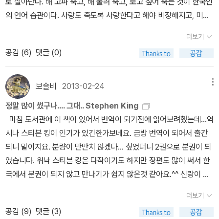
로 살아난다. 배 고파 죽고, 배 불러 죽고, 보고 싶어 죽는 것이 한국인
가는 것은 정말 괴롭고 힘든 일이다. 슬픈 내용의 단편소설을 소개하
고 근원적인 공포를 탁월하게 묘사한다는 평을 듣는 작가이다. 가족
버린 이야기도 있다. 무의식 깊은 곳 어디엔가 살아있기를 바랄 뿐이
의 언어 습관이다. 사랑도 죽도록 사랑한다고 해야 비장해지고, 미움
는 글에 어울리지 않은 내용이겠지만, 그래도 ‘문제 있는 번역’에 대해
간의 불화, 집단 따돌림 같이 일상에 자리한 사소한 문제들이 언제라
다. 가끔 회광반조처럼 자다가 깨어나 떠올리는 이야기들처럼.읽을
도 ' 미워 죽겠어 ! ' 라고 말해야 실감이 난다. 대한민국은 死의 공화
서 언급하겠다. 내가 이 글에서 맨 처음 인용한 『우수』의 번역문(문예
도 생명을 위협할만큼 커다란 위기로 치달을 수 있음을 스피디한 필
책을 떠올리며 대충 모으는 것으로 일단 reset을 해본다. 늘 비슷하
더보기
국'이다. 그렇다면 누군가를 죽이고 싶다는 이 화끈한 상상'은 남성과
출판사, 274쪽)은 고칠 필요가 있다. 『우수』의 번역가는 ‘새끼 말이
치로 생생하게 그려낸다.-알라딘 책소개 이 소설의 주인공 폴 셸던
게 재미없이 살고는 있지만 매일 책 한 권을 읽는 노년의 언젠가를 그
공감 (
6
)
댓글 (0)
여성 중에서 어느 쪽이 더욱 간절할까 ? 내가 굳이 말 안 해도 짐작이
어딘지 먼 곳으로 가버렸다면’이라고 썼으며 『애수』(열린책들)의 번
은 지은이 스티븐 킹의 분신이다. <미저리> 시리즈를 써서 부와 명성
려보면서 다시 하루를 살아가는 것 말고는 달리 할 수 있는 것이 없
가능하다. 폭력의 주체인 가해자는 주먹을 휘두르지만 피해자는 상상
역가는 ‘새끼 말이 죽었다면’이라고 썼다. 「만일 말이다, 너에게 새
을 거머쥐었지만 평론가들의 악평에 괴로워하며 문학상의 권위에 집
다.
속에서만 칼을 휘두른다. 아무래도 가부장 사회에서 당하는 쪽은 여
끼가, 네가 낳은 새끼가 있다면 말이다‥…. 그런데 갑자기 말이다, 그
보슬비
2013-02-24
메뉴
착하는 폴은, 한때 싸구려 호러소설 작가로 취급당한 스티븐 킹의 모
성이 아니던가. 이 칼부림이 타자를 향하지 못하고 자신을 향하는 것
새끼가 죽었다면 말이다‥… 얼마나 괴롭겠니?」 (열린책들, 31쪽)
습을 투영한다.소설은 자동차 사고로 의식을 잃었다가 외딴 집에서
정말 많이 썼구나.... 그대.. Stephen King
이 바로 자살'이다. 살인은 어렵지 않다. 하지만 은폐'는 어렵다. 더군
‘어딘지 먼 곳으로 간다’는 표현은 생이별을 의미한다. 인간을 위한
깨어난 폴이 자신을 구해준 전직 간호사 애니를 만나는 장면으로 시
마침 도서관에 이 책이 있어서 번역이 되기전에 읽어보려했는데...역
다나 당신이 여성'이라면 더더욱 그렇다. 어떻게 처리할 것인가 ? 이
‘가축’ 또는 ‘상품’이 되어야 하는 망아지에게는 어미 말과 함께하는
작한다. 자칭 '폴 셸던의 넘버원 팬'이자 생명의 은인인 애니는 미저리
시나 스티븐 킹이 인기가 있긴한가보네요. 금방 번역이 되어서 출간
세상에서 가장 어리석은 것 중 하나가 살인에 공모자를 끌어들이는
시간이 길지 않다. 인간에 의해서 강제로 생이별을 해야 한다. 한편
시리즈의 주인공이 죽는다는 사실을 알게 되자, 폴에게 미저리를 살
되니 말이지요. 분량이 만만치 않겠다... 싶었더니 2권으로 분권이 되
방법이다. 똥 눌 때와 살인 할 때는 오로지 혼자여야 한다. 그 어떤 도
망자가 사는 세계를 ‘먼 곳’이라고 표현하기도 한다. 그래서 우리는 누
려내라고 광분한다.-알라딘 책소개 2003년 미국의 권위있는 문학
었습니다. 워낙 스티븐 킹은 다작이기도 하지만 장편도 많이 써서 한
움도 없이 스스로 해결해야 한다. 남성의 평균 몸무게는 70kg이다.
군가의 죽음을 말할 때 ‘먼 곳으로 갔다’라고 말한다. 그런데 문예출판
상인 전미도서상(National Book award)에서 '미국 문단에 탁월한
국에서 분권이 되지 않고 만나기가 쉽지 않은것 같아요.^^ 신랑이 먼
40kg인 당신이 이 시체를 처리한다는 것은 어렵다. 설령 커다란 여
사 번역문은 어미 말과 망아지의 생이별을 뜻하는 것인지 아니면 망
공헌을 한 작가'에게 주는 상을 수상한 스티븐 킹. 그의 대표작들이 말
저 한글로 읽고 있는데, 초반엔 엄청 스피드 나가다 중반에 정체되어
행용 가방에 넣어서 낑낑거리며 옮긴다고 해도 증거는 곳곳에 남는
아지와 사별한 어미 말의 상황을 뜻하는 것인지 그 의미를 파악하기
더보기
끔한 편집과 새 번역, 단단한 양장본의 모습으로 재출간된다. 이번에
버렸다네요. 그리고 그냥 책을 덮어버리는 만행을..... ㅋㅋ 저도 한글
다. 엘리베이터 안의 시시티븨가 창백한 당신의 얼굴과 거대한 여행
힘들다. 그렇다고 해서 이 번역문을 ‘중의적 표현’으로 볼 수 없다. 영
공감 (
9
)
댓글 (3)
출간된 다섯 권 외에 국내 처음 소개되는 <세일럼스롯>을 포함, <미
로 읽은후 영어로 다시 읽으려했는데.... 이렇게 되면 그냥 영어로 먼