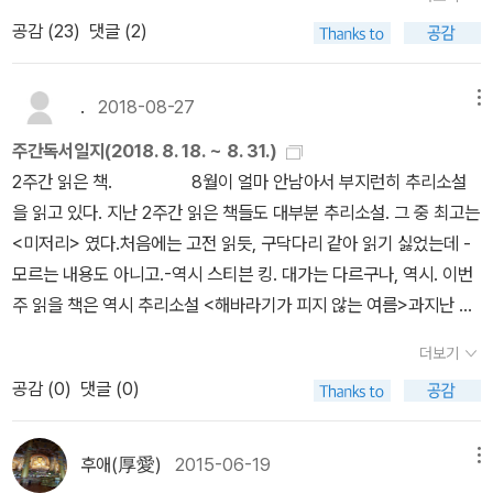
록한 체호프 단편 선집으로는 《체호프 단편선》(문예출판사)과 《개를
있는 그대로 하면서 비슷한 평균의 performance가 나온다고 할 때
공감 (
23
)
댓글 (2)
데리고 다니는 부인》(열린책들) 등이 있다. 이 두 권에 수록된 ‘Тоск
언제 조금 slow down할 수 있을지에 대한 생각은 나이를 먹어가고
а’의 작품명은 다르다. 《체호프 단편선》에 표기된 작품명은 ‘우수’이
일이 재미가 없어지면서 전체적으로는 지쳐간다고 보는 편이 아마 맞
며 《개를 데리고 다니는 부인》에 표기된 작품명은 ‘애수’다. 이 글에
.
2018-08-27
메뉴
을 그런 때마다 하게 된다. 너무 길게 잡으면서 복리개념으로 훌륭한
서는 ‘Тоска’의 국내 작품명을 ‘애수’로 쓰겠다. * 스
성적이 나올 수도 있겠지만, 그리고 노년까지 일하고 벌 수 있다는 건
주간독서일지(2018. 8. 18. ~ 8. 31.)
티븐 킹 《미저리》 (황금가지, 2004) 『애수』의 영문판 제목은
경우에 따라서는 축복스런 일이겠지만 어쨌든 이 망상계산은 그리 길
2주간 읽은 책. 8월이 얼마 안남아서 부지런히 추리소설
‘Misery’다. 이 단어는 1990년에 나온 스티븐 킹(Stephen King)
게 보고 하는 것이 아니다. 더도 덜도 말고 지금부터 딱 십 년 후의 내
을 읽고 있다. 지난 2주간 읽은 책들도 대부분 추리소설. 그 중 최고는
원작의 동명 영화 제목으로 많이 알려져 있다. ‘misery’는 정신과 육
위치가 궁금한 것이다. 오행에서 보면 금극목이라고 금기는 목기를
<미저리> 였다.처음에는 고전 읽듯, 구닥다리 같아 읽기 싫었는데 -
체에 부담을 주는 극심한 고통을 의미한다. 『애수』의 영문판 제목은
누르는 것으로 해석한다. 날카로운 도끼에 나무가 다치는 형상을 떠
모르는 내용도 아니고.-역시 스티븐 킹. 대가는 다르구나, 역시. 이번
슬픔, 근심, 우울을 뜻하는 러시아어 원제와 완전히 다른 느낌을 준다.
올리면 이해가 쉽다. FIRE든 투자든 무엇이든 결국 돈이고 돈은 곧
주 읽을 책은 역시 추리소설 <해바라기가 피지 않는 여름>과지난 주
하지만 소설의 줄거리를 보게 되면 ‘고통’이라는 제목이 어울리는 이
금기에 해당하니 (화기나 토기도 재물운으로 해석되는 경우도 있지만
부터 독립서점, 독립 출판에 관심을 갖게 되면서 구입한 <서울의 3년
유를 알 수 있다. 마부 요나 뽀따뽀프(‘열린책들’ 판에는 ‘이오나 뽀
더보기
아무튼), 머릿속에 '금'이 가득한 요즘 이와는 상극일 수도 있는 '목'기,
이하 서점들 : 솔직히 책이 정말 팔릴 거라 생각했나?> 이다. 아침 저
따뽀프’로 되어 있다)는 아들의 죽음에 깊은 실의에 빠진다. 그는 죽
공감 (
0
)
댓글 (0)
즉 책에서 멀어지는 건 일견 당연한 결과일 수도 있겠지 싶다. 책을 안
녁 선선한 바람이 불기 시작한다. 더위가 조금 아쉽기도 하고.
은 아들이 계속 생각나서 일이 손에 잡히지 않는다. 그래도 돈을 벌어
읽는 것이라기 보다는 책이 머리에 남고 가슴으로 느껴지는 경험을
야 한다는 생각이 든 요나는 여러 명의 손님을 태워 그들이 원하는 목
못 하는 것. 그간 읽고 간신히 짧은 메모만 남겨둔 책이 열 권을 훨씬
후애(厚愛)
2015-06-19
메뉴
적지에 데려다준다. 그는 마차에 타는 손님들에게 자신의 슬픔을 하
넘어선 것 같다. 어떤 책은 내용도 가물가물해서 읽을 당시의 기억은