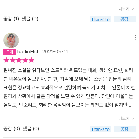
위를 맞춰가며 소설을 써나간다. 문제는 단순히 비위만 맞추면 되는
더보기
게 아니고, 그녀의 '코드에 맞게' 맞춰야 한다는 것이다. 죽은 미저리
공감 (
1
)
댓글 (0)
를 뚝딱 살려내어 됐지? 라고 물었다간 당장에 도끼가 날아올 판이
다. 충성스러운 독자는 방금 무자비한 편집자로 돌변했다. 애니가 편
메뉴
집자 행세를 하며, 어쩌면 공동 저자 행세까지 하려고 하며 소설에서
는 무엇을 어떻게 써야 하는지 한바탕 설교를 해 댈 줄로만 알았다. 하
RadioHat
2021-09-11
지만 그러지 않았다.애니는 폴을 자기 맘대로 통제할 수 있는 우월적
위치에 서 있었지만, 이야기를 만드는 창의적인 과정은 자기의 통제
잘써진 소설을 읽다보면 스토리와 위트있는 대화, 생생한 표현, 화려
권 밖에 있는 사항이라고 보았다.애니는 진정 충성스러운 독자였지
한 비유등이 돋보인다. 한 편, 기억에 오래 남는 소설은 인물의 심리
만, 충성스러운 독자가 곧 충성스러운 얼간이라는 뜻은 아니었다. 편
표현을 정교하고도 효과적으로 설명하여 독자가 마치 그 인물이 처한
집자이자 독자인 애니. 그녀에게서 살아남기 위해서는 세헤라자데가
환경과 상황에서 같은 감정을 느낄 수 있게 만든다. 장면에 어울리는
되어야 한다.'네가 계속 알면서도 모르는 척 외면하는 분명한 사실이
음악도, 말소리도, 화려한 움직임이 돋보이는 화면도 없이 활자만 가
있어. 네가 과거에도 그리고 지금도, 너 자신에게까지 세헤라자데 행
득한 종이 쪼가리가 사람을 그렇게 만든다. 그건 아마도 글이 사람의
더보기
세를 한다는 사실 말이야'자신이 음란한 여인이 되어 열정적인 섹스
상상력을 자극하고, 사람이 상상력은 심리와 육체를 자극하여 간접적
의 환상을 연출하면서 성기를 문지르며 자위를 하듯, 폴은 스스로에
공감 (
0
)
댓글 (0)
으로 경험하게 만들기 때문이 아닐까 싶다. 마치, 금요일 저녁에 월요
게 이야기를 들려주는 세헤라자데가 되었다... 성기 대신 타자기를 잡