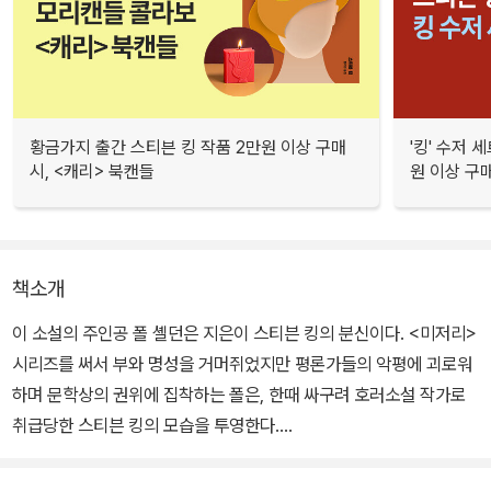
황금가지 출간 스티븐 킹 작품 2만원 이상 구매
'킹' 수저 
시, <캐리> 북캔들
원 이상 구매
책소개
이 소설의 주인공 폴 셸던은 지은이 스티븐 킹의 분신이다. <미저리>
시리즈를 써서 부와 명성을 거머쥐었지만 평론가들의 악평에 괴로워
하며 문학상의 권위에 집착하는 폴은, 한때 싸구려 호러소설 작가로
취급당한 스티븐 킹의 모습을 투영한다.
소설은 자동차 사고로 의식을 잃었다가 외딴 집에서 깨어난 폴이 자