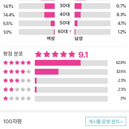
30대
9.7%
14.1%
40대
8.3%
14.4%
50대
4.1%
5.5%
60대
1.2%
1.0%
여성
남성
9.1
평점 분포
62.8%
32.6%
2.3%
2.3%
0%
100자평
게시물 운영 원칙