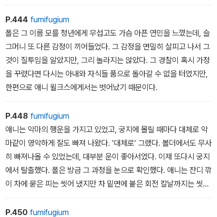
죽어 가고 있었지만, 그렇게 죽는 것도 두려워 했던 만큼 고약하진 않
았다. 그러나 죽어가는 동시에 희미해지고 있었고, 그것이야말로 무
P.444
fumifugium
서운 일이었다. 오직 멍청한 녀석들이나 희미해져서 사라지는 법이므
폴은 그 이름 모를 청년에게 무섭고도 가슴 아픈 연민을 느꼈는데, 슬
로.
그머니 또 다른 감정이 끼어들었다. 그 감정을 면밀히 살피고 나서 그
것이 질투임을 알았지만, 그리 놀라지는 않았다. 그 경찰이 혹시 가정
을 꾸렸다면 다시는 아내와 자식들 품으로 돌아갈 수 없을 터였지만,
한편으로 애니 윌크스에게서는 벗어났기 때문이다.
P.448
fumifugium
애니는 악마의 행운을 가지고 있었고, 궁지에 몰릴 때마다 대체로 악
마같이 영악하게 잘도 빠져 나왔다. ‘대체로‘ 그랬다. 볼더에서도 무사
히 빠져나올 수 있었는데, 대부분 운이 좋아서였다. 이제 또다시 궁지
에서 탈출했다. 폴은 방금 그 과정을 눈으로 확인했다. 애니는 잔디 깎
이 차에 묻은 피는 씻어 냈지만 차 밑면에 붙은 회전 칼날까지는 씻지
않았다. 칼날 틀 자체에는 손도 안 댄 것이다. 나중에 실수를 기억해
낼 수도 있겠지만 폴은 그렇게 생각하지 않았다. 다급했던 순간이 지
P.450
fumifugium