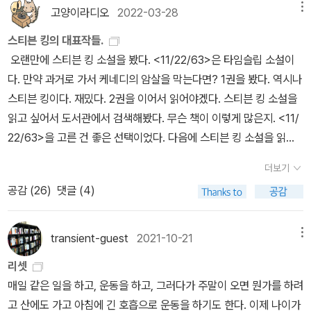
고양이라디오
2022-03-28
메뉴
보컬음, 멜로딕한 리프들... 그렇다. 팬들은 메탈리카의 Thrash Met
al을 좋아했던 것이지 메탈리카의 음악 지평이 어디까지 넓어지는지
스티븐 킹의 대표작들.
관심있게 바라보는 후원자들이 아니었던 것이다. Pearl Jam 과 Rad
오랜만에 스티븐 킹 소설을 봤다. <11/22/63>은 타임슬립 소설이
iohead 역시 그렇게 팬들로 부터 멀어졌다. 그들은 자신의 음악적 지
다. 만약 과거로 가서 케네디의 암살을 막는다면? 1권을 봤다. 역시나
평을 넓히는 실험여행을 떠났고, 평론가로부터 Progressive하다는
스티븐 킹이다. 재밌다. 2권을 이어서 읽어야겠다. 스티븐 킹 소설을
수식과 찬사를 받았지만 팬들은 잃었다. https://blog.naver.com/
읽고 싶어서 도서관에서 검색해봤다. 무슨 책이 이렇게 많은지. <11/
rainsky94/221755510627
22/63>을 고른 건 좋은 선택이었다. 다음에 스티븐 킹 소설을 읽을
때는 고민하지 않기 위해 그의 대표작들을 정리해본다. 그의 대표
더보기
작으로 <캐리>, <샤이닝>, <살렘스 롯>, <미저리>, <돌로레스 클
공감 (
26
)
댓글 (4)
레이본>, <쇼생크 탈출>, <그린 마일>이 있다. 위 대표작 대부분이
영화화 됐다. 이 외 작품 들 중에서 드라마화 된 작품도 많다. 30여 년
간 500여편의 작품을 발표했다니 정말 인간이 맞나 싶다. 왠만한 다
transient-guest
2021-10-21
메뉴
작 작가는 명함도 못 내밀 수준이다. 근데 그 작품들 중 대부분이 영
리셋
화, 드라마화 되고 찬사를 받고 있다니. 정말 대단한 작가다. 스티븐
매일 같은 일을 하고, 운동을 하고, 그러다가 주말이 오면 뭔가를 하려
킹 이야기를 더 하고 싶지만 <11/22/63> 2권을 어서 보러 가야하기
고 산에도 가고 아침에 긴 호흡으로 운동을 하기도 한다. 이제 나이가