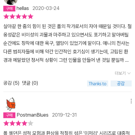
hellas
2020-03-24
살아갈 한 줌의 힘이 된 것은 폴의 작가로서의 자아 때문일 것이다. 철
옹성같은 비이성의 괴물과 마주하고 있으면서도 포기하고 말아버릴
순간에도 창작에 대한 욕구, 열망이 있었기에 말이다. 애니의 전사는
다른 범죄자들에 비해 약간 인간적인 호기심이 생기는데, 고립된 환
경과 메말랐던 정서적 상황이 그런 인물을 만들어 낸 것일 뿐일까 하
는 생각이 들어서다.읽은 지 한참이 지나 독후감을 남기지만, 책을 조
더보기
금만 들춰봐도 폴의 고통이 훤히 드러나서 두번 보기는 괴로운 책이
공감 (
5
)
댓글 (0)
다.남은 일생을 애니라는 괴물의 기억과 함께 해나가야 할 예민한 감
성의 작가에 대한 무한한 안쓰러움이 밀려왔다.- 처음으로 폴 셸던의
마음 속에 너무나 또렷한 생각이 떠올랐다. ‘큰일 났다. 이 여자는 제
메뉴
정신이 아니야!‘ - 33- 글쓰기가 고통을 불러일으키는 것이 아니다.
PostmanBlues
2019-12-31
고통이 작가로 하여금 글을 쓰게 하는 것이다. - 몽테뉴- ˝진작 타자
기를 바꿔 줬어야 하는 건데.˝애니는 정말로 미안해하는 기색이었다.
폴 셀던은 성적 모험과 환상을 적절히 섞은 '미저리' 시리즈로 대중적