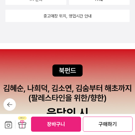
악'을 하는 녀석이 있었다. 음악을 하다 하다 안 되니깐 진로를 바꾸었
심스럽게 관찰하며 비밀을 파헤치기 시작한다. 한편 호러동호회의 일
><내파란 세이버><내파란 세이버>9.지금까지 읽은 책 가운데 가장
도 멋졌지만, 잭 니콜슨의 부인의 공포에 질린 눈이 더 무서웠던 영
는데, 놀랍게도 의료기기 판매상이었다. 고가의 의료기기'를 파는 것
원인 대학생 강우민은 귀신이 출몰한다는 낡은 구도서관을 조사하는
두꺼운 책은?단편보다는 장편이나 대하소설을 좋아해서 웬만해선 두
화.... 영화로 유명한 '캐리' 너무 유명해서 왠지 읽고 본 듯한 느낌이
중고매장 위치, 영업시간 안내
이다. 팔기만 하나 ? 기기 작동법을 의사에게 가르쳐주어야 한다. 그
과정에서 끔찍하고 충격적인 경험을 하게 된다. -알라딘 책소개 3만
께로 인해서는 압박을 받지 않는다.근간에 읽은 책 중에서 가장 두꺼
지만....... 읽고 봤었군요... -.-;;정말 독서일지 적어두지 않았으면, 책
래서 그 친구는 날마다 수술실에 들어가서 뼈를 자르고, 살을 찢는다.
회원이 열광한 '붉은 벽돌 무당집'의 형제 작가 양국일, 양국명 공포소
운 것은<드림마스터-684쪽>와 <블루의 불행학특강-832쪽>두권
도 영화도 안 봤다고 했겠네요... 이노무 기억력이란.... 역시나 영화
어때요, 뼈가 잘 잘리지요 ? 음악하던 놈이 그짓을 하고 있는 거다. 곰
설집. 입 없는 얼굴들, 자살을 집행하는 킬러, 괴물에 시달리는 소녀,
이다.드림마스터는 중단편모음집이라서,게다가 번역이 좀 그래서 상
를 보고 이 책이 스티븐 킹의 원작 소설이라는 것을 믿지 못했던 책이
곰 생각하니, 사람 일이라 것은 한 치 앞을 모르는 것. 누가 그 녀석이
보름달이 뜨면 살인귀가 되는 소년들, 관 속을 벗어난 망자, 마녀라 불
대적으로 힘들게 읽었고 그래서 두껍게 느껴지지만,<블루의 불행학
였어요.영화도 책도 모두 좋았답니다. 그러고보니 스티븐킹의 책을
수술실에서 사람 뼈나 자르고 있을 거라 생각이나 했나. 만약에... 만
리던 꿈속의 그녀. 창을 닫고, 커튼을 내리고, 문을 잠그고, 불을 끄고,
특강>이 페이지 수는 더 많았다.10.이 출판사의 책만큼은 신뢰할 수
영화로도 참 많이 만들어지는것 같네요.그만큼 원작이 좋다는 이야기
약에 말이다. ( 사람 일이란 모르는 것이니깐 ! ) 어쩔 수 없는 사건으
아무리 꼭꼭 숨어 있어도 그들은 틀림없이 당신을 찾아온다.-알라딘
있다,가장 좋아하는 출판사는?*한겨레출판,후타니마스,사계절출판
겠지요? 스티븐킹의 책을 처음으로 영어로 읽은책. 읽다보니 어닌
로 인해 당신이 누군가를 죽였다고 치자. 도덕적 인간이라면 자수를
책소개 각종 호러 게시판에서 마니아들의 열광적 지지를 얻은 <호
사* 책을 상품으로 빚어내는 품이 훌륭한 출판사-문학동네* 앞으로
가 익숙한.. 그래서 찾아보니 어릴적 내가 너무 무서워했던 뱀파이어
하는 것이 마땅하나, 당신은 일주일 후면 대기업 사장의 딸과 결혼하
러픽션> 그 두 번째 이야기. <호러픽션 두 번째 이야기>는 탄탄한 스
번창하였으면 좋겠다는 출판사-북스피어,아고라
이야기.스티븐킹의 작품을 드라마로 만든것을 본거였더라고요. 예전
게 되어 있다. 곧 아내가 될 여자는 아름답다. 절세미인이다. 누워도
토리 구성과 기이한 상상으로 일상을 비틀어, 전편보다 업그레이드된
촌스러운 특수분장인데도 다시 봐도 무서운것을 보면 어릴적의 공포
젖가슴은 싱싱한 계란 노른자'의 형태를 유지한다. 장인 어른은 간암
공포와 소설적 재미를 선사한다. 세 편의 중편소설과 두 편의 단편소
는 성인이 되어서도 극복이 안되나봅니다. ^^;; 스티븐 킹의 원작
뒤로가
4기 말기다. 외동딸이다. 어떻게 할 것인가 ? 자수하는 순간 결혼은
설로 구성되어 '공포의 모든 것을 보여준다!'는 전편의 카피에 또 한
기
을 영화로 만들 경우 대부분 흥행을 했지만...가끔은 못된 영화들이 있
없던 것이 된다. 당신이 생각하기에 가장 좋은 방법은 사건을 은폐하
번 충실하게 접근했다. -알라딘 책소개 전 세계 미스터리 거장들
어요.ㅋㅋ이 작품을 영화로 보고 완전 실망해서 책으로 읽을 생각을
는 것이다. 하지만 우리는 단 한번도 시체를 처리하는 방법'이나 범죄
의 주옥같은 명작을 담은 엘릭시르 '미스터리 책장' 열한 번째 책. 고
보관함담기
선물하기
아예접었는데, 어쩌다 내 손에 오게 된 영어책을 이사시키기 위해 읽
장바구니
구매하기
를 은폐하는 방법에 대해 배운 적이 없다. 그래서 준비했다. 다음 독서
딕 호러의 대가인 셜리 잭슨이 생전 마지막으로 남긴 작품이다. 연약
게 되었답니다. 그리고... 완전 반해버렸어요. 영화가 원작을 망친 케