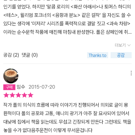
눈가에 눈물이 맺혔다. 폴은 가끔씩 찾아오는 그런 순간이 어느 때보
인기를 얻었다. 하지만 '말콤 로리의 <화산 아래서>나 토머스 하디의
다도 소름 끼친다고 생각했다. 그럴 때면 어린 시절에 올바른 교육 환
<테스>, 윌리엄 포크너의 <음향과 분노> 같은 걸작' 을 자신도 쓸 수
경에서 자랐거나 몸속에 자리잡은 얄궂고도 작은 내분비선들이 뿜어
있다는 생각에 '미저리' 시리즈를 폭력적으로 결말 짓고 <과속 차량>
댄 신경물질들이 조금이라도 덜 해로운 것이었더라면 좀 더 나은 생
이라는 순수문학 작품에 매진해 마침내 완성한다. 폴은 샴페인에 취
활을 하고 있을지도 모르는 여인의 모습이 보이기 때문이었다. 환경
해 차를 몰고 자축 여행을 떠나는데, 한적한 시골 도로에서 눈보라를
도 좋고 해로운 신경 물질도 덜했더라면. - 511- 위크스는 잠시 말을
더보기
만나 차량이 전복되는 사고를 당한다. 심한 부상으로 의식불명이 된
멈추고 자기가 느끼는 상반된 감정들을 어떻게 하면 더 잘 표현할 수
공감 (
2
)
댓글 (0)
폴을 구한 이는 애니 윌킨스라는 거구의 여성이었는데, 알고 보니 그
있을지 고민했다. 공포와 연민과 슬픔과 혐오감. 그 중에서도 가장 절
녀는 폴의 '넘버 원' 구독자였다.그런데 한 때 간호사였던 것 같은 애
절히 느낀 감정은 경이롭다고까지 할 만한 놀라움이었다. 이렇게까지
니는 폴에게 이런저런 응급치료를 해주고 약도 주었지만 정작 병원에
메뉴
심한 몰골로 망가진 남자가 여태 살아남을 수 있었다니. 위크스는 자
는 데려가지 않는데... 폴은 차츰 그녀가 정상이 아니라는 것, 나아가
신의 심정을 정확히 표현할 말을 찾지 못했다. ˝그 사람이 우리를 보
임수
2015-07-20
대량 살인에 연루된 여자라는 사실을 깨닫고 공포에 사로 잡힌다. 다
더니만 울기 시작했어.˝그는 말하고나서 뒷말을 조금 덧붙였다. ˝그는
리가 완전히 부숴져 휠체어 신세를 질 수밖에 없는 폴은 애니를 위해
나를 보고 계속 다윗이라고 부르더군. 왜 그랫는지는 나도 모르지만.˝
작가 폴의 의식의 흐름에 따라 이야기가 진행되어서 의외로 글이 몽
죽어버린 미저리를 되살려 내고 새로운 미저리 시리즈를 집필해야만
- 5432019. Nov.
환적이다 폴의 공포와 고통, 애니의 광기가 아주 잘 묘사되어 있어서
한다. 폴은 자신이 애니의 감정 상태와 감정 주기에 좀더 능숙하게 맞
대낮에 집에서 책을 읽는데도 무섭고 긴장되게 만든다 그런데도 책을
춰 가고 있음을 깨달았다. 애니가 고장 난 시계라도 되는 듯 폴은 애니
놓을 수가 없다음주운전이 이렇게 무서운겁니다
의 째깍 소리 하나에도 예민하게 반응했다. 폴은 살기 위해 애니의 비