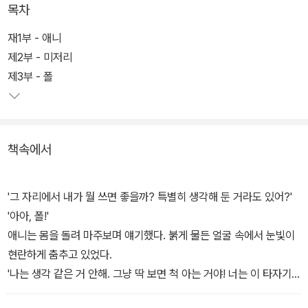
목차
신을 구해준 전직 간호사 애니를 만나는 장면으로 시작한다. 자칭 '폴
셸던의 넘버원 팬'이자 생명의 은인인 애니는 미저리 시리즈의 주인
재1부 - 애니
공이 죽는다는 사실을 알게 되자, 폴에게 미저리를 살려내라고 광분
제2부 - 미저리
한다.
제3부 - 폴
이후 폴은 집에 감금된 채 애니가 사다준 휠체어에 앉아 고물타자기
로 미저리가 되살아나는 이야기를 쓰기 시작한다. 목숨을 이어가기
책속에서
위해 하루하루 이야기를 지어내는 신세가 된 것이다.
좁은 공간에 놓인 두 사람의 심리를 치밀하게 묘사하여 오싹함을 자
'그 자리에서 내가 뭘 쓰면 좋을까? 특별히 생각해 둔 거라도 있어?'
아내는 작품이다. 작가가 모르는 팬의 맹목적 사랑, 팬이 모르는 창작
'아아, 폴!'
의 기쁨과 괴로움을 그린 소설. 로브 라이너 감독의 동명 영화로 널리
애니는 몸을 돌려 마주보며 얘기했다. 붉게 물든 얼굴 속에서 눈빛이
알려졌으며, 애니 역을 맡은 캐시 베이츠는 이 영화로 아카데미 여우
현란하게 춤추고 있었다.
주연상을 받았다.
'나는 생각 같은 거 안해. 그냥 딱 보면 척 아는 거야! 너는 이 타자기
로 새로운 소설을 쓸 거야! 폴 셸던 최고의 소설! <돌아온 미저리>!'