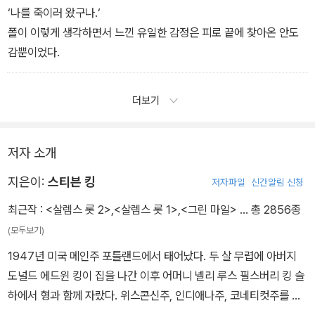
나고 일단 과거가 되어 버리면, 애니의 마음에서는 그 일들이 사라져
‘나를 죽이러 왔구나.‘
버리는 것이다. 폴은 사람의 마음과 잔디 깎이차가 서로 공통점이 많
폴이 이렇게 생각하면서 느낀 유일한 감정은 피로 끝에 찾아온 안도
다고 생각하게 되었다. 그냥 겉으로만 보면 둘 다 괜찮아 보였다. 그러
감뿐이었다.
나 그것들을 뒤집어서 자세히 들여다보면, 아주 날카로운 칼날을 자
랑하는 피투성이 살인 기계임을 알 수 있다.
더보기
저자 소개
지은이:
스티븐 킹
저자파일
신간알림 신청
최근작 :
<살렘스 롯 2>
,
<살렘스 롯 1>
,
<그린 마일>
… 총 2856종
(모두보기)
1947년 미국 메인주 포틀랜드에서 태어났다. 두 살 무렵에 아버지
도널드 에드윈 킹이 집을 나간 이후 어머니 넬리 루스 필스버리 킹 슬
하에서 형과 함께 자랐다. 위스콘신주, 인디애나주, 코네티컷주를 전