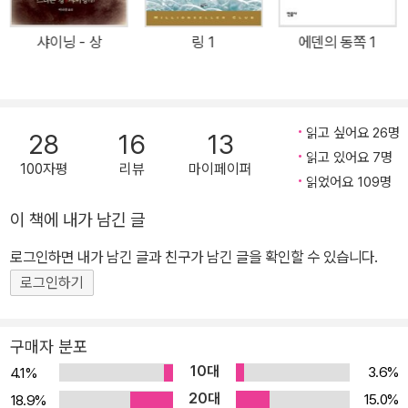
공히 ‘이야기의 제왕’으로 자리매김했다. 2003년에는 미국의 가장
권위 있는 문학상인 전미 도서상 시상식에서 미국 문단에 탁월한 공
샤이닝 - 상
링 1
에덴의 동쪽 1
로를 세운 작가에게 수여하는 평생 공로상을 수상했으며 1996년에
는 오헨리 상, 2011년에는 LA 타임스 도서상을 수상하며 문학성을
입증받기도 했다. 그 밖에도 브램 스토커 상, 영국환상문학상, 호러 길
드 상, 로커스 상, 세계환상문학상 등 유수의 장르소설상을 여러 차례
읽고 싶어요 26명
28
16
13
수상하였다. 2015년에는 처음으로 도전한 탐정 미스터리 『미스터 메
읽고 있어요 7명
100자평
리뷰
마이페이퍼
르세데스』로 영미권 최고의 추리소설상인 에드거 상을 수상하며 왕
읽었어요 109명
성한 활동을 과시했다. 할리우드가 사랑하는 작가로도 잘 알려진 킹
이 책에 내가 남긴 글
은 미국 소설가 중에서 역대 가장 많은 작품이 영상화된 인물로도 손
꼽힌다. 『캐리』, 『샤이닝』, 『살렘스 롯』, 『미저리』, 『돌로레스 클레이
로그인하면 내가 남긴 글과 친구가 남긴 글을 확인할 수 있습니다.
본』, 『쇼생크 탈출』, 『그린 마일』, 『미스트』 등이 영화사에 길이 남는
로그인하기
명작으로 만들어졌을 뿐 아니라, 매년 출간되는 신작들 역시 업계의
높은 관심을 받고 있다. 2026년 현재 스티븐 킹은 아내와 함께 메인
구매자 분포
주에 거주하며 계속 집필에 매진하고 있다.
10대
3.6%
4.1%
20대
15.0%
18.9%