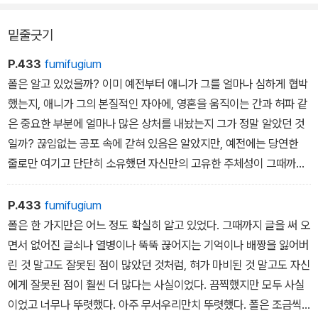
밑줄긋기
P.433
fumifugium
폴은 알고 있었을까? 이미 예전부터 애니가 그를 얼마나 심하게 협박
했는지, 애니가 그의 본질적인 자아에, 영혼을 움직이는 간과 허파 같
은 중요한 부분에 얼마나 많은 상처를 내놨는지 그가 정말 알았던 것
일까? 끊임없는 공포 속에 갇혀 있음은 알았지만, 예전에는 당연한
줄로만 여기고 단단히 소유했던 자신만의 고유한 주체성이 그때까지
얼마나 많이 지워져 나갔는지도 알았던 것일까?
P.433
fumifugium
폴은 한 가지만은 어느 정도 확실히 알고 있었다. 그때까지 글을 써 오
면서 없어진 글쇠나 열병이나 뚝뚝 끊어지는 기억이나 배짱을 잃어버
린 것 말고도 잘못된 점이 많았던 것처럼, 혀가 마비된 것 말고도 자신
에게 잘못된 점이 훨씬 더 많다는 사실이었다. 끔찍했지만 모두 사실
이었고 너무나 뚜렷했다. 아주 무서우리만치 뚜렷했다. 폴은 조금씩