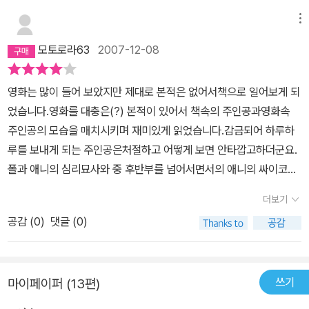
일 아침을 떠올렸을 때 불쾌해지고 가슴 한 쪽이 무거워지는 것을 느
는다는 점은다르지만, 두 행위 모두 민첩한 상상력, 재빠른 손놀림, 억
낄 수 있는 것 처럼. 그래서 글이 전하는 무게감이 시청각 자료보다 더
메뉴
눌렸던 욕망을 무리하게 분출하고픈 진심 어린 열정에 의존한다. 하
무거운 가 보다. 소설 미저리의 애니윌크스에 비하면 영화속 그녀는
모토로라63
2007-12-08
지만 폴은 세헤라자데 자신도 이야기를 하면서 스스로의 욕망을 만족
아주 순한 맛이라 할 수 있겠다. 그녀의 흉폭하고 광기어린 보호아래
시켰다는 것을 깨닫는다.소설가와 독자에 관한 흥미진진한 스티븐 킹
놓인 작가 폴 쉘던의 절망, 희망, 공포, 좌절, 분노, 슬픔이 매 페이지
영화는 많이 들어 보았지만 제대로 본적은 없어서책으로 일어보게 되
의 고찰은 '토대와 상부구조' 이론을 떠올리게 한다. 그런데 여기서 한
마다 쉴새 없이 그려져 있어 한 번 잡으면 어지간히 손에서 놓기가 어
었습니다.영화를 대충은(?) 본적이 있어서 책속의 주인공과영화속
가지 스티븐 킹이 간과하는 점이 있다. 독자에게는 선택의 폭이 매우
렵다. ‘조금만 더’, ‘한 챕터만 더’ 라고 생각하며 읽다 보면 어느새 직
주인공의 모습을 매치시키며 재미있게 읽었습니다.감금되어 하루하
넓다는 것이다. 작가는 폴 셀던만 있는 것이 아니다. 폴이 미저리 시리
전에 읽었던 곳에 끼워 두었던 책갈피 위로 두툼한 책장들이 쌓여있
루를 보내게 되는 주인공은처절하고 어떻게 보면 안타깝고하더군요.
즈를 끝내고 다른 영역으로 자신의 문학적 지평을 넓혀간다면, 대부
다. 마지막 장으로 다가갈 수록, ‘얼른 결과를 알고 싶은 마음’과 ‘아껴
폴과 애니의 심리묘사와 중 후반부를 넘어서면서의 애니의 싸이코틱
분의 독자들은 폴에게 분노하는 것이 아니라 또 다른 대중작가를 찾
읽고 싶은 마음’이 다툰다. 궁금증으로 독자를 안달나게 만드는 이야
한 모습들이 --;;;아주 자세히 묘사되어 있어서좀 섬뜻합니다.책속에
을 뿐이다.Metallica가 The Black Album으로도 불리는 <Metalli
기를 창작할 수 있다면, 세상 부러울 것 없겠다. 바로 조물주의 기분
더보기
서 베스트셀러 작가인 폴의 소설가로서의고뇌가 잘 묻어나 있는듯합
ca> 음반을 발매했을 때 팬들은 고개를 갸우뚱 했다. 견고하고도 날
아니겠는가?
공감 (
0
)
댓글 (0)
니다.폴은감금되어 미저리 라는 책을 집필하게 됩니다.처절한 소설가
카로운 디스토션 리프들을 차분히 쌓아올려 감정을 응축시키고 마침
폴의 감금 탈출기라고 봐도 될듯합니다.
내 엄청난 힘으로 폭발시켜 카타르시스에 이르게하는 느낌의 Thras
h Metal을 기대했던 독자의 귀에 들려온 것은 어딘지 모르게 낭창한
쓰기
마이페이퍼 (13편)
멜로디였던 것이다. 그러다 <Load>와 <Reload>가 발표됐을 때 메
탈리카 팬들은 혼란스러움에 어쩔 줄 몰라했다. 가래끼가 걷혀버린