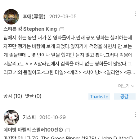
용 가방을 비출 것이다. 용케 피한다고 해도 상황은 달라지지 않는다.
어로 번역된 『애수』에서는 망아지의 죽음을 뜻하는 문장(다음에 나올
저리>, <스탠드>, <그린마일>, <잇>이 연달아 출간될 예정. -알라
저 읽을까? 아니면 한글로 읽고 오디오북만 따로 들을지... 고민 좀 해
대한민국만큼 곳곳에 시시티븨'가 깔린 곳도 없기 때문이다. 가장 멍
인용문에 밑줄이 있는 문장)이 나와 있다. “Now, suppose you
딘 책소개 스티븐 킹이 쓴 40편의 장편 소설은 35개국에서 33개
봐야할것 같아요. 암튼, 스티븐킹의 책을 살피다보니 정말 많이 쓰기
후애(厚愛)
2012-03-05
메뉴
청한 살인자는 빅 사이즈 여행용 가방을 거리에 끌고 나오는 것이다.
had a little colt, and you were own mother to that little col
언어로 번역되었으며, 70여개의 영화와 텔레비전 시리즈로 제작되었
도 했네요.꽤 읽었다 생각했는데, 아직도 읽지 않은 책들도 많고... 집
강력계 형사들은 당신이 이 커다란 가방을 끌고 돌아다닌 흔적'에서
t‥…. And all at once that same little colt went and died‥….
스티븐 킹 Stephen King
다. 그는 공포소설의 외피를 빌려, 삶과 죽음, 사랑과 집착, 도전과 좌
에도 구매해 놓고 쳐다보기만 했네요.초기에 스티븐킹 책들은 양장본
빙고를 외칠 것이다. 똑똑한 독자라면 내가 곧 말할 내용을 간파했을
You’d be sorry, wouldn’t you?‥….” 독자들에게 혼동을 주지
집에서 쉬는 동안 내가 본 영화들이다.원래 공포 영화는 싫어하는데
절, 신과 인간 등 인간의 본질적 문제에까지 파고드는 훌륭한 작가이
으로 구매했어요. 처음 외서에 관심있을때 페이퍼백보다 양장본이 좋
것이다. 여행용 가방은 안 되지만, 이스트팩 가방'은 매의 눈과 같은
않으려면 망아지의 죽음을 가정하는 문장을 써야 한다.
자꾸만 땡기는 바람에 보게 되었다.옆지기가 걱정을 하면서 안 보는
다.-알라딘 책소개 전 세계 3억 독자를 둔 세계적인 이야기의 제왕
았는데, 시간이 흐를수록 읽기 편하고 가격 저렴하고, 부피가 작은 페
형사의 감시에서 자유롭다. 왜냐하면 사람은 이스트팩 가방에 들어가
게 좋을텐데... 몇 번이나 말을 했지만 듣지 않고 봤다.그러다 악몽에
스티븐 킹의 장편소설. 스탠리 큐브릭 감독 잭 니콜슨 주연의 동명 영
이퍼백을 선호하게 되면서 후기에는 페이퍼백으로 구매하게 된것 같
지 않는다는 사실을 잘 알고 있기 때문이다. 코끼리를 냉장고 안에 넣
시달리고...ㅎㅎㅎ알라딘에서 검색을 하니 없는 영화들이 많았다.그
화로도 잘 알려진 소설 <샤이닝>의 후속작으로서, 36년 만에 출간된
습니다. 내가 읽은 스티븐킹의 책들 '언더 더 돔' 3권으로 분권되
을 수 없는 것처럼 말이다. 하지만 조각 조각 잘라서 넣으면 가능하다.
리고 거의 품절이고.<그린 마일><캐리> <샤이닝> <일리언> <공포
속편이다. 이 작품은 출간 즉시 뉴욕타임스 종합 베스트셀러 1위에 등
었지만, 워낙 페이지가 어마 어마하다는것을 알기에 이해하기로...^^;;
기리노 나쓰오 여사의 말을 인용하면 토막 살인은 남자보다는 여자에
의 묘지> <크리스틴> <킹덤> <쇼생크 탈출> <애완동물 공동묘지>
극하고, 브람 스토커 상 최고 작품상을 수상하며 화제가 되었다.< 샤
하지만 외국에서는 절대 분권이란 있을수가 없어요. 아마도 보급형이
더보기
게 적합한 작업이다. 시체는 당신이 생각하는 것보다 무겁다. 두 팔을
<초능력 소녀의 분노> <런닝맨> <1408> <쿠조> <부적> 제일 무
이닝>에서 살아남은 소년 대니가 중년이 된 후를 그리는 <닥터 슬립
페이퍼백이 있어서 가능하지 않을까??? 하는 생각이 들긴하지만....
공감 (
10
)
댓글 (0)
쓰러진 남자의 겨드랑이에 넣어 힘을 줘도 꼼짝하지 않는다는 사실을
섭게 본 영화는 <캐리>와 <쿠조> 그리고 <공포의 묘지>...<캐리>
>은 기존의 '공포'에서 탈피하여 초능력을 가진 소녀와 그녀를 죽여
(우리나라 종이 페이지로 그렇게 만들면 정말 소장용 밖에는 되지 않
깨닫게 되면 이 < 무겁다 > 는 곧 < 무섭다 > 로 바뀌게 된다. 어떻게
는 원작이 더 무섭다고 생각이 든다.책으로 읽어보고 싶은 책을 몇 권
영생의 기운을 받으려는 괴집단과의 쫓고 쫓기는 스릴을 담는 한편,
을듯...) 무척 재미있게 읽었는데, 그래서 리뷰 쓰지 못한 책이었답니
할 것인가. 무거운 냉장고를 옮기는 가장 좋은 방법은 냉장고 안의 반
골라 봤는데 언제쯤 볼 수 있을까... 여기까지만...
알코올 중독자로 인생의 끝에 섰던 주인공이 자신의 삶을 회복하는
카스피
2010-10-29
메뉴
다.베르나르 베르베르를 연상케 하는 부분들이 있어서 살짝 작가를
찬통을 꺼내는 일이다. 다음의 목록'은 여성을 위한 지침서'다. 윤리적
과정을 담고 있어 재미와 감동을 함께 준다. -알라딘 책소개 캐시 베
혼돈했다던 책...ㅋㅋ 재미있게 읽었기 때문에 나중에 도서관에서 오
데이빗 마렐의 스릴러100선④
인 문제는 잠시 접어두자. 난 당신과 논쟁하고 싶지 않다. 냉
이츠와 제니퍼 제이슨 리 주연의 영화로 제작된 <돌로레스 클레이본
디오북과 함께 원서 도전해볼 예정인지만..언제가 될지는 미지수입니
마지막 입니다.75. The Green Ripper (1979) / John D. MacD