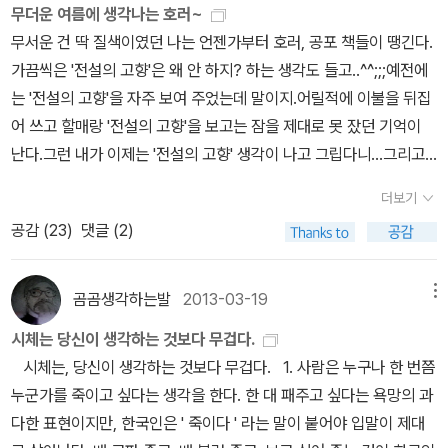
소연한다. 그러나 손님들은 요나의 말을 진지하게 듣지 않는다. 일을
무더운 여름에 생각나는 호러~
커녕 느낌도 거의 사라져버린 것 같다. 늘 무엇인가를 공격하는, 반대
마친 요나는 동료 마부들이 묵고 있는 숙소로 향한다. 그는 이제 막 잠
무서운 건 딱 질색이였던 나는 언젠가부터 호러, 공포 책들이 땡긴다.
하고 증오하여 결집을 통한 세력화를 유도하는 파시즘은 그 이념의
에서 깨어난 젊은 마부에게 아들이 죽은 사실을 말하려고 한다. 하지
가끔씩은 '전설의 고향'은 왜 안 하지? 하는 생각도 들고..^^;;;예전에
실체라고 할 만한 것이 없이 언제든 듣는 이의 입맛에 맞게 바뀐다는
만 젊은 마부는 이내 잠들고 만다. 온종일 마음이 괴로운 요나는 아무
는 '전설의 고향'을 자주 보여 주었는데 말이지.어릴적에 이불을 뒤집
(그렇게 기억한다) 이야기가 남는다. 트럼프가 보수도 아니고 우파도
나 붙잡고 아들의 죽음에 대해 말하고 싶어 한다. 결국 그는 마구간에
어 쓰고 할매랑 '전설의 고향'을 보고는 잠을 제대로 못 잤던 기억이
아닌 그저 증오와 공포를 기반으로 아무때나 특정세력이나 대중이 듣
있는 자신의 말(馬)에 다가간다. 그리고 말에게 귀리를 주면서 사람
난다.그런 내가 이제는 '전설의 고향' 생각이 나고 그립다니...그리고
고 싶은 말을 해주는 것으로 미국의 대통령이 되었으니 그야말로 파
들에게 전하지 못한 말(言)들을 꺼내기 시작한다. “자, 네게 새
무서운 책들을 읽어보고싶다니...내가 생각해도 많이 변한 것 같다.^
시즘의 21세기형의 모습을 보여준 것이 아닌가 싶다. 그런 특성을 보
더보기
끼 말이 있고, 넌 그 새끼 말의 엄마라고 하자…‥. 그런데 갑자기 새끼
^ 먼저 생각나는 책은 바로 스티븐 킹~ 스티븐 킹의 18번째 장편소설
면 빨갱이 이상 적대적인 팀에게 붙이기 좋은 이름으로 또한 파시즘
공감 (
23
)
댓글 (2)
말이 어딘지 먼 곳으로 가버렸단 말이야…‥. 그런데도 슬프지 않니?”
<그것 It>이 출간됐다. 4년이라는 집필 기간 끝에 완성된 이 작품은
만한 것이 없다는 걸 생각하게 되는데, 국지적으로야 늘 전쟁이 사방
(문예출판사, 247쪽) 『애수』는 요나가 말에게 대화를 시도하는
한국어판으로 1812페이지에 이르는 대작이다. 1986년 출간 즉시 뉴
에 넘쳐나고 있지만 적어도 서방세계와 그에 연계된 생활권에서의 큰
장면을 묘사하면서 끝난다. 소설의 마지막 문장은 담담하다. 요나
욕 타임스 베스트셀러 1위에 올랐으며, 퍼블리셔스 위클리가 '1986
전쟁이 없었던 지난 80년, PC와 저항의 시대를 지난 양극화가 이런
곰곰생각하는발
2013-03-19
메뉴
는 흥분한 어조로 자초지종을 말에게 이야기한다. (문예출판사, 24
년에 가장 많이 팔린 픽션'이라 공인하기도 했다. <스탠드>와 함께
식으로 분출되는 걸 보면 내 생의 어느 즈음 다시 큰 전쟁을 맞이할 수
시체는 당신이 생각하는 것보다 무겁다.
7쪽) 『애수』는 단순한 줄거리로 이루어져 있지만, 반전을 이용한
팬들로부터 가장 많은 지지를 받는 작품이기도 하다.-알라딘 책소개
도 있을 것 같은 불안감을 느낀다. 어쩌면 지구는 이런 식으로 정화되
시체는, 당신이 생각하는 것보다 무겁다. 1. 사람은 누구나 한 번쯤
소설의 결말은 주인공의 슬픈 감정을 극대화하고 있다. 요나는 아들
2003년 미국의 권위있는 문학상인 전미도서상(National Book a
어야만 하는 건지도 모르겠다만, 뚜렷하게 규정할 수 없는 파시즘은
누군가를 죽이고 싶다는 생각을 한다. 한 대 패주고 싶다는 욕망의 과
의 죽음에 슬퍼할 뿐만 아니라 슬픔에 빠진 자신의 상태를 다른 사람
ward)에서 '미국 문단에 탁월한 공헌을 한 작가'에게 주는 상을 수상
늘 곁에서 그 banner를 올릴 날을 기다리고 있는 것이다. 참으로 즐
다한 표현이지만, 한국인은 ' 죽이다 ' 라는 말이 붙어야 입말이 제대
에게 말하지 못해서 고통스러워한다. 슬픔을 마음속에 묻으면서 살아
한 스티븐 킹. 스티븐 킹은 인간의 마음 속 깊은 곳에 감춰진 원초적이
거운 시간이었다만 제대로 기억나는 것도 있고 거의 다 까맣게 잊어