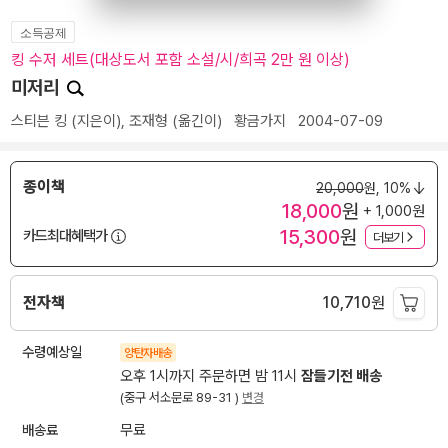
소득공제
킹 수저 세트(대상도서 포함 소설/시/희곡 2만 원 이상)
미저리
스티븐 킹
(지은이),
조재형
(옮긴이)
황금가지
2004-07-09
종이책
20,000
원,
10%
18,000
원
+ 1,000원
15,300
원
카드최대혜택가
더보기
전자책
10,710
원
수령예상일
양탄자배송
오후 1시까지 주문하면 밤 11시
잠들기전 배송
(중구 서소문로 89-31 )
변경
배송료
무료