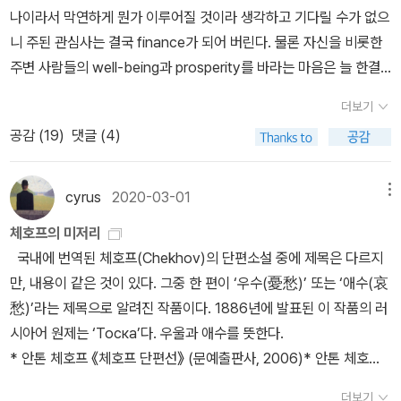
때문에 글을 이만 줄인다. 혹시 스티븐 킹을 접해보지 못하신 분이라
나이라서 막연하게 뭔가 이루어질 것이라 생각하고 기다릴 수가 없으
면 자신있게 추천드린다.
니 주된 관심사는 결국 finance가 되어 버린다. 물론 자신을 비롯한
주변 사람들의 well-being과 prosperity를 바라는 마음은 늘 한결
같지만 어쨌든 main focus란 것이 그리로 흘러가는 것이다. 지금 수
더보기
준으로 계속 하면 언제 어떻게 은퇴를 할 수 있을까 종종 계산을 해보
공감 (
19
)
댓글 (4)
고 이런 저런 것들이 등락을 반복하는 수치에 좋다가 말았다가 하면
서 하루를 버틴다. 돈에 대한 말과 생각을 고상하고 뭔가 미래지향적
으로 하자고 투자니 부동산이니 pipe니 하는데 결국 대다수의 관심사
cyrus
2020-03-01
메뉴
는 '돈'이 아닌가. '라떼'만 해도, 아니 나만 해도 좀 덜떨어지고 매사
체호프의 미저리
느렸던 탓에 그런 것들에 관심을 갖는 것이 무척 늦어졌지만 요즘 아
국내에 번역된 체호프(Chekhov)의 단편소설 중에 제목은 다르지
이들은 십대부터 시작되는 고민이 아마 career나 꿈이 아닌 안정적
만, 내용이 같은 것이 있다. 그중 한 편이 ‘우수(憂愁)’ 또는 ‘애수(哀
인 삶, 대박, 로또 같은 것 같다. 그런 방향으로 가다가 지쳐버리고 나
愁)’라는 제목으로 알려진 작품이다. 1886년에 발표된 이 작품의 러
니 이젠 FIRE을 이야기한다. 자기가 생각하는 기준으로 일을 덜 하고
시아어 원제는 ‘Тоска’다. 우울과 애수를 뜻한다.
너무 불편하지는 않게 살면서 그저 평화롭게 살고 싶은 그런 방향으
* 안톤 체호프 《체호프 단편선》 (문예출판사, 2006)* 안톤 체호프
로. 일면 긍정적인 면도 있지만 FIRE의 시기도 가능성도 그 내용과
《개를 데리고 다니는 부인》 (열린책들, 2009) ‘Тоска’를 수
질까지 모두 쩐이 좌우하는 것이니 이 또한 천상천일게다. 지금 하고
더보기