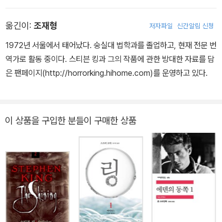
전하던 일가는 킹이 열한 살이 되었을 무렵 마침내 메인주 더럼에 정
착했다. 메인대학교 영문학과에 진학한 킹은 2학년 때부터 대학 신문
옮긴이:
조재형
저자파일
신간알림 신청
에 매주 칼럼을 썼고, 학생 위원으로서 학내 정치 활동에도 적극적으
로 참여해 반전 운동을 지지하기도 했다. 대학 도서관에서 일하던 중
1972년 서울에서 태어났다. 숭실대 법학과를 졸업하고, 현재 전문 번
창작 워크숍에서 만난 태비사 스프루스와 졸업한 이듬해인 1971년
역가로 활동 중이다. 스티븐 킹과 그의 작품에 관한 방대한 자료를 담
결혼했다. 이후 킹은 세탁소에서 일하다 햄프던 공립 고등학교에서
은 팬페이지(http://horrorking.hihome.com)를 운영하고 있다.
영어 수업을 가르치기 시작했으며 그러는 틈틈이 잡지에 단편소설을
기고했다. 킹의 이름을 세상에 알린 작품은 1974년에 발표한 데뷔작
『캐리』로, 원래 중도에 포기하고 버린 원고를 아내 태비사가 쓰레기
이 상품을 구입한 분들이 구매한 상품
통에서 꺼내 읽은 후에 계속 쓰도록 조언한 결과 완성한 장편소설이
다. 전업 작가의 길을 걷게 된 킹은 이후 『살렘스 롯』, 『샤이닝』, 『스
탠드』 등의 대작을 연이어 출간했고, 특히 1986년에 출간한 『그것』
은 모던 호러의 걸작으로 평가받는다. ‘공포의 제왕’이란 별명이 붙을
정도로 인간의 심층적인 두려움을 자극하는 데 탁월한 작가로 알려졌
지만, 공포뿐 아니라 SF, 판타지, 서스펜스를 넘나드는 방대한 작품
세계로 대중적 인기를 얻는 동시에 뛰어난 문학성을 인정받으며 명실