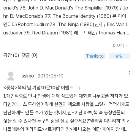
장고'를 옮길 때는 냉장고 속 내용물을 모두 빼야 한다. 힘이 장사라면
>은 딸을 위해 폭군과 같은 남편을 살해하는 아내의 이야기이다. 어
다.ㅎㅎ 영화도... 책도.... 내 눈물을 빼았었던 '돌로레스클레이본'.엉
onald's 76. John D. MacDonald's The Shipkiller (1979) / Jo
상황은 달라지겠으나 당신은 연약한 여자다. 더군다나 두려움에 떨고
눌하되 솔직한 말투로, 돌로레스 클레이본이 자신의 삶 이야기를 풀
엉 우는것이 아닌 눈물이 또르르르..... 스티븐 킹하면 호러가 가장 먼
hn D. MacDonald's 77. The Bourne Identity (1980) 본 아이
있다. 수고스럽지만 냉장고 문을 열고 그 속에 있는 것들을 빼내야 한
어나간다. -알라딘 책소개 스티븐 킹의 작가 인생 후반기
저 떠오르는데, 그에게도 이렇게 드라마적인 작품들이 많다는것이 놀
덴티티/Robart Ludlum78. The Ninja (1980)닌자 / Eric Van L
다. 그 방법은 기리노 나쓰오의 걸작 하드보일드 범죄 소설 < 아웃 >
최대 걸작이라는 평을 받은 <리시 이야기>. 호러 소설을 통해 길러진
라웠답니다. 사실 이 책외에 '쇼생크의 탈출' 과 '그린마일'도 스티븐
ustbader 79. Red Dragon (1981) 레드 드래곤/ thomas Harris
에 자세히 나온다. 기리노 나쓰오의 표현을 빌리면 손질하는 작업은
흡인력과 박진감, 단편 소설의 재기발랄함, 스티븐 킹 에세이의 특징
킹의 작품이라는 것을 알았을때 오호..... 'night shift'가 '옥수수밭
s 80. Off Season (1981) / Jack Ketchum 81. The Butcher's
남성보다는 여성에게 적합한 작업이다. 리플리 시리즈의 하이스미스
인 세밀한 묘사 등 말 그대로 노화순청(爐火純靑)의 경지에 오른 대
더보기
의 아이들'이라는 부제목을 달았던 단편집이었군요.스티븐 킹의 단편
Boy (1982) 사라진 도살자 / Thomas Perry 절판(남도)82. The
는 < 낯선 승객 > 에서 교환살인'이라는 기묘한 방식'을 제안한다. 서
가의 모든 기예를 맛볼 수 있다.내세울 것 하나 없이 평범한 여인, 오
공감 (
0
)
댓글 (0)
집도 절대 무시 못하죠. 번뜻이는 아이어들이 은근 더 재미있답니다.
Hunt for Red October (1984) 붉은 시월 /Tom Clancy 절판(백
로 죽이고 싶은 대상을 대신 살인을 하는 것이다. 그러니깐 피해자와
십줄에 접어든 초로의 여인 리시 랜던을 주인공으로 한 이 소설에서
그래서인지 미국에서는 그의 단편을 옴니버스식 드라마로 만들기도
암)83. The Tomb (1984) / F. Paul Wilson 84. Flood (1985)
가해자의 연결고리'는 그 어디에도 없다. 바로 이 철저한 익명성'은 완
는, 현실과 환상, 과거와 현재, 추억과 공포가 견고하게 맞물려 돌아간
했던데...여기서 볼수 없어서 아쉬워요. 단편집이라 오디오북으로 하
플러드/ Andrew Vachess 절판(행복)85. Misery (1987) 미저리/
전범죄'를 완성시키는 주요 요소'로 작동한다. 그런가 하면 미저리에
sslmo
2010-05-10
메뉴
다. 언어에 대한 애정과 창작의 고통, 이야기 본연의 치유 능력에 대한
나씩 들으면 재미있을듯. 'the Mist' 단편이 수록된 '스켈레톤 크
Stephen king 86. The Charm School (1988) / Nelson DeMil
서는 납치, 감금이라는 방법을 사용한다. 수많은 방법이 있다. 선택은
스티븐 킹의 굳은 믿음이 작품 곳곳에서 드러난다. -알라딘 책소개
<뒷북>책의 날 기념10문10답 이벤트
루' 솔직히 이 책은 책으로 읽었는지... 전자책으로 읽었는지 기억이
le 87. Watchers (1988) 와처스/ Dean Koontz 절판(우남)88.
당신 몫이다. 2. 며칠 동안 책 정리'를 했다. 책장 7개 분량의 책을
공포, 판타지, SF 분야에서 활약해 온 스티븐 킹의 소설. 브람 스토커
1.개인적으로 만나,인생에 대해 심도있게 대화를 나누고픈 저자가 있
가물가물거려요...암튼 여러 단편중에 'The Mist'는 완전 매력적이었
The Eight (1988) 에이트 / Katherine Neville 89. Koko (198
다섯 개의 책장 안에 구겨넣어야 하다 보니, 이게 만만한 작업이 아니
의 <드라큘라>를 현대적으로 변형시켰으며, 그 오마쥬를 담고 있는
다면?데니스 루헤인어떻게 한권의 책으로 사람을 그렇게 먹먹하게도
었답니다. 그래서 영화로 만들었을때 은근 기대했었는데..... 마음에
8) / Peter Straub 90. The Firm (1991) 그래서 그들은 바다로 갔
다. 이십 년 전 어머니는 보유한 주식이 이틀 연속 상한가를 치며 하루
작품이다. 일상의 평범한 일들이 일순간 공포의 세계로 탈바꿈, 극적
단단하게도 만들 수가 있는 것이지,원~2.단 하루,책 속 등장인물의
들었어요.ㅋㅋ B급 영화였지만, 그래서 더 마음에 들었던듯. 특히나
다 / John Grisham 91. Silent Night (1991) / R. L. Stine 92. Al
에 백만 원의 시세 차익'을 남기자 들뜬 나머지 통 크게 오동나무 책장
이고 긴장감 넘치는 구조를 엿볼 수 있다.첫 단편집 <스티븐 킹 단편
삶을 살 수 있다면 누구의 삶을 살고 싶으세요?'윌리엄 디트리히'의 <
원작과 다른 결말은 더 충격적이었답니다.원작이 좋으냐? 영화가 좋
ong Came a Spider (1992) / James Patterson 93. Point of I
하나를 사주셨다. 당시 어머니의 회고에 의하면 벼락 부자'가 되는 줄
집>에 실려 있는 '예루살렘 롯'과 동일한 지역을 무대로 하고 있다. 살
나폴레옹의 피라미드><로제타의 키>에 나오는 '에단 게이지'참 대책
으냐?라고 물었을때 둘다 선택하지 못할정도로 둘의 결말 모두 마음
mpact (1993) 탄착점 / Stephen Hunter 94. The 13th Juror