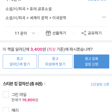
소설/시/희곡
>
호러.공포소설
소설/시/희곡
>
세계의 문학
>
미국문학
선물하기
공유하기
이 책을 알라딘에
3,400
원 (
최상
기준)에 파시겠습니까?
중고
중고
중고 등록
알라딘에 팔기
회원에게 팔기
알림 신청
스티븐 킹 걸작선 (총 8권)
신간알림 신청
그린 마일
판매가
19,800
원
캐리