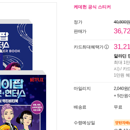
케데헌 공식 스티커
정가
40,800
36,7
판매가
31,2
카드최대혜택가
알라딘 
최대 1만
시) / 
1만원 
마일리지
2,040원(
+ 5만원
배송료
무료
수령예상일
양탄자배