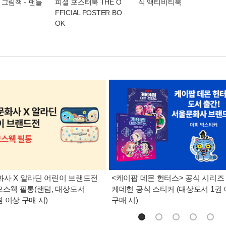
 그림책
- 팬들
피셜 포스터북 THE O
식 액티비티북
FFICIAL POSTER BO
OK
사 X 알라딘 어린이 브랜드전
<케이팝 데몬 헌터스> 공식 시리즈 
모스웩 필통(랜덤, 대상도서
케데헌 공식 스티커 (대상도서 1권
0원 이상 구매 시)
구매 시)