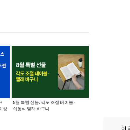
+
8월 특별 선물. 각도 조절 테이블 ·
가장 빠르게 받아보는 
 이상
이동식 빨래 바구니
알림 총집합