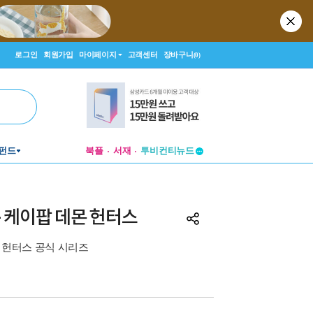
로그인
회원가입
마이페이지
고객센터
장바구니
(0)
투비컨티뉴드
펀드
북플
서재
창작플랫폼
투비컨티뉴드
 + 케이팝 데몬 헌터스
 헌터스 공식 시리즈