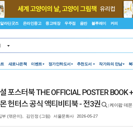
알라딘굿즈
온라인중고
중고매장
우주점
음반
블루레이
커피
서
스트
새로나온책
이벤트
정가인하도서
추천도서
작가와의 만남
북
 포스터북 THE OFFICIAL POSTER BOOK
몬 헌터스 공식 액티비티북 - 전3권
케이팝 데몬
|
집부
(엮은이),
김민정
(그림)
서울문화사
2026-05-27