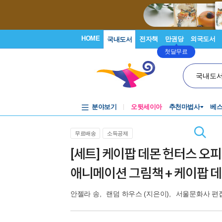
HOME
전자책
만권당
외국도서
국내도서
첫달무료
국내도
분야보기
오뒷세이아
추천마법사
베
무료배송
소득공제
[세트] 케이팝 데몬 헌터스 오피셜
애니메이션 그림책 + 케이팝 데
안젤라 송
,
랜덤 하우스
(지은이),
서울문화사 편