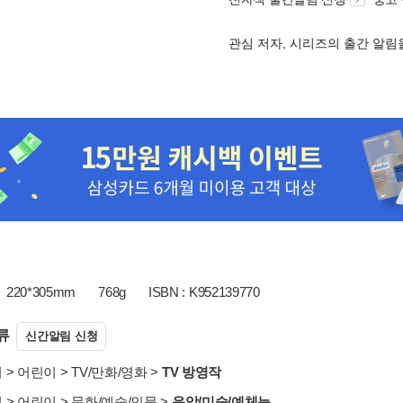
관심 저자, 시리즈의 출간 알
220*305mm
768g
ISBN : K952139770
류
신간알림 신청
서
>
어린이
>
TV/만화/영화
>
TV 방영작
서
>
어린이
>
문화/예술/인물
>
음악/미술/예체능