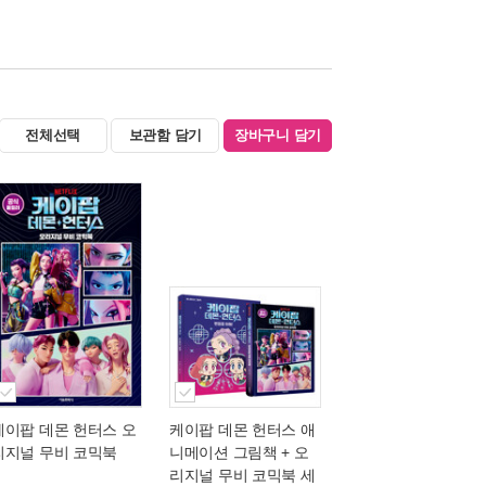
전체선택
보관함 담기
장바구니 담기
케이팝 데몬 헌터스 오
케이팝 데몬 헌터스 애
리지널 무비 코믹북
니메이션 그림책 + 오
리지널 무비 코믹북 세