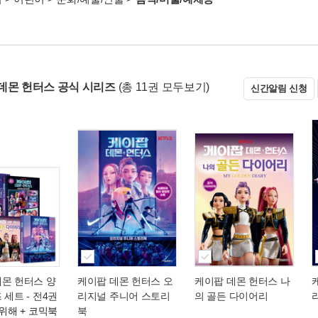
데몬 헌터스 공식 시리즈
(총 11권 모두보기)
신간알림 신청
데몬 헌터스 양
케이팝 데몬 헌터스 오
케이팝 데몬 헌터스 나
 세트 - 전4권
리지널 주니어 스토리
의 골든 다이어리
 위해 + 코믹북
북