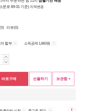
시까지 주문하면 밤 11시
잠들기전 배송
소문로 89-31 기준)
지역변경
0)
리뷰(0)
자 할부
소득공제 1,660원
바로구매
선물하기
보관함 +
중고로 팔기
 등록알림 신청