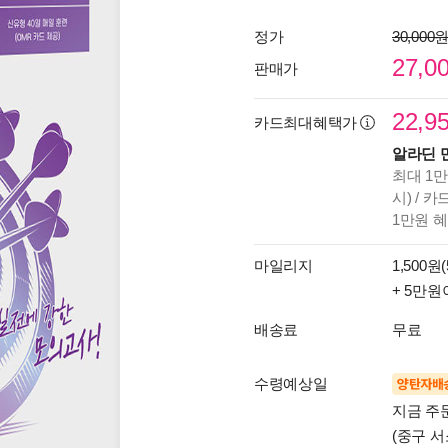
정가
30,000
27,0
판매가
22,9
카드최대혜택가
알라딘 
최대 1만
시) / 
1만원 
마일리지
1,500원(
+ 5만원
배송료
무료
수령예상일
양탄자배
지금 주
(중구 서