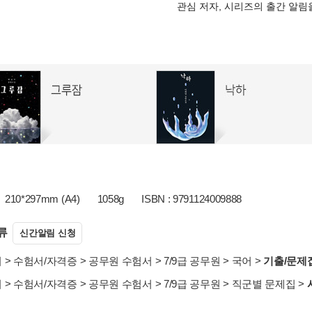
관심 저자, 시리즈의 출간 알
210*297mm (A4)
1058g
ISBN : 9791124009888
류
신간알림 신청
서
>
수험서/자격증
>
공무원 수험서
>
7/9급 공무원
>
국어
>
기출/문제
서
>
수험서/자격증
>
공무원 수험서
>
7/9급 공무원
>
직군별 문제집
>