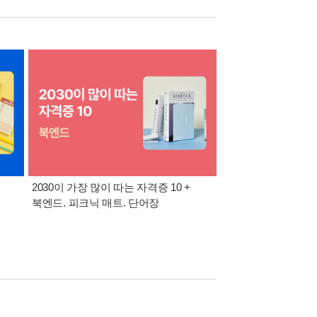
2030이 가장 많이 따는 자격증 10 +
반도체·공사공단 취업
북엔드. 피크닉 매트. 단어장
위한 올인원 + 아크릴