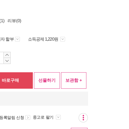
1)
리뷰(0)
자 할부
소득공제 1,220원
바로구매
선물하기
보관함 +
중고로 팔기
 등록알림 신청