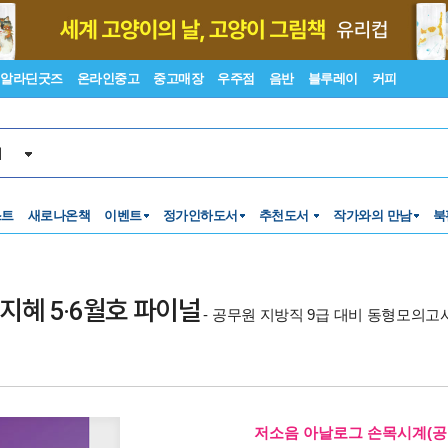
알라딘굿즈
온라인중고
중고매장
우주점
음반
블루레이
커피
서
스트
새로나온책
이벤트
정가인하도서
추천도서
작가와의 만남
북
 지혜 5·6월호 파이널
- 공무원 지방직 9급 대비 동형모의고
저소음 아날로그 손목시계(공