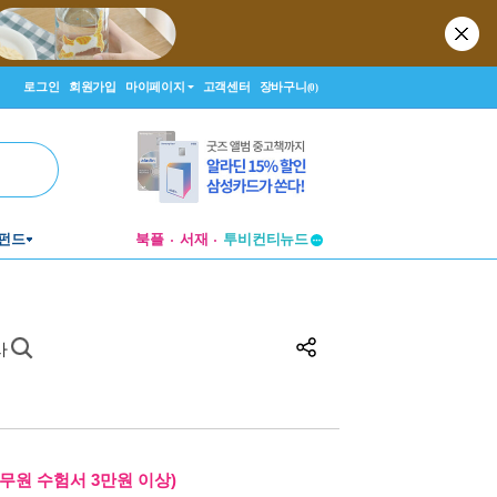
로그인
회원가입
마이페이지
고객센터
장바구니
(0)
투비컨티뉴드
펀드
북플
서재
창작플랫폼
투비컨티뉴드
사
무원 수험서 3만원 이상)