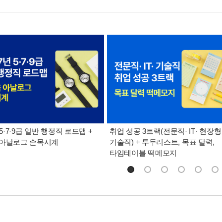
 5·7·9급 일반 행정직 로드맵 +
취업 성공 3트랙(전문직· IT· 현장형
 아날로그 손목시계
기술직) + 투두리스트, 목표 달력,
타임테이블 떡메모지