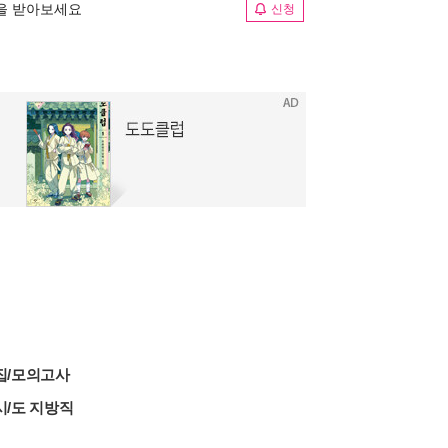
림을 받아보세요
신청
집/모의고사
시/도 지방직