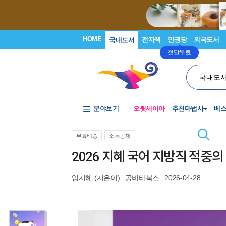
HOME
전자책
만권당
외국도서
국내도서
첫달무료
국내도
분야보기
오뒷세이아
추천마법사
베
무료배송
소득공제
2026 지혜 국어 지방직 적중의
임지혜
(지은이)
공비타북스
2026-04-28