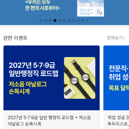
관련 이벤트
전체보기
2027년 5·7·9급 일반 행정직 로드맵 + 저소음
취업 성공 3
아날로그 손목시계
투두리스트, 