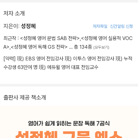
석 습관을 몸에 익히는 데 집중하며, 눈으로 읽는 순간 구조가 보이고
저자 소개
머릿속에서는 해석이 자동으로 정리되는 속독 리듬을 만든다.
지은이:
성정혜
저자파일
신간알림 신청
최근작 :
<성정혜 영어 문법 SAB 전략>
,
<성정혜 영어 실용적 VOC
A>
,
<성정혜 영어 독해 GS 전략>
… 총 134종
(모두보기)
[약력] 現) EBS 영어 전임강사 現) 이투스 영어 전임강사 現) 누적
수강생 63만여 명 現) 에듀윌 영어 대표 전임교수
출판사 제공 책소개