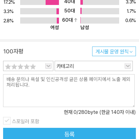
40대
3.3%
17.2%
50대
1.7%
3.3%
60대
0.6%
2.8%
여성
남성
100자평
게시물 운영 원칙
카테고리
현재
0
/280byte (한글 140자 이내)
스포일러 포함
등록