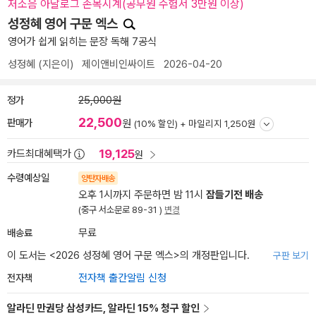
저소음 아날로그 손목시계(공무원 수험서 3만원 이상)
성정혜 영어 구문 엑스
영어가 쉽게 읽히는 문장 독해 7공식
성정혜
(지은이)
제이앤비인싸이트
2026-04-20
정가
25,000원
22,500
판매가
원
(10% 할인) +
마일리지 1,250원
19,125
카드최대혜택가
원
수령예상일
양탄자배송
오후 1시까지 주문하면 밤 11시
잠들기전 배송
(중구 서소문로 89-31 )
변경
배송료
무료
이 도서는 <
2026 성정혜 영어 구문 엑스
>의 개정판입니다.
구판 보기
전자책
전자책 출간알림 신청
알라딘 만권당 삼성카드, 알라딘 15% 청구 할인