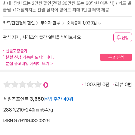
최대 1만원 또는 2만원 할인(전월 30만원 또는 60만원 이용 시) / 카드 발
급월 +1개월까지는 전월 실적이 없어도 최대 1만원 혜택 제공
카드/간편결제 할인
무이자 할부
소득공제 1,020원
관심 저자, 시리즈의 출간 알림을 받아보세요
신청
선물포장불가
분철 신청 가능한 도서입니다.
분철 신청
분철 중고매입 자세히 보기
>
0
100자평 0편
리뷰 0편
세일즈포인트
3,650
문법 주간 40위
288쪽
210*240mm
547g
ISBN 9791194320326