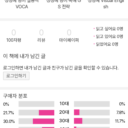
성정혜 영어 실용적
성정혜 영어 독해 G
성정혜 Visual Engli
이것이 구문 엑스가 수험생에게 실전형 교재인 이유입니다. 4. 학습
VOCA
S 전략
sh
자의 편의에 맞춘 구성 학습할 문장은 좌측, 해설은 우측에 배치해 학
습 흐름을 끊지 않도록 구성했습니다. 모든 문항에 구조 분석과 핵심
어휘까지 담아, 구문 이해와 단어 정리를 한 번에 끝낼 수 있습니다.
읽고 싶어요 0명
0
0
0
연습 문장을 학습한 후에는 공식을 제대로 학습했는지 한 번 더 확인
읽고 있어요 0명
100자평
리뷰
마이페이퍼
할 수 있는 Check up 문제를 통해 실력을 더욱 공고히 할 수 있습니
읽었어요 0명
다.
이 책에 내가 남긴 글
로그인하면 내가 남긴 글과 친구가 남긴 글을 확인할 수 있습니다.
로그인하기
구매자 분포
10대
0%
0%
20대
7.8%
21.7%
30대
11.7%
30.0%