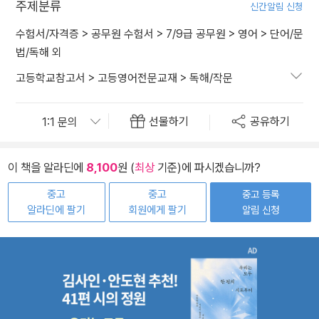
주제분류
신간알림 신청
수험서/자격증
>
공무원 수험서
>
7/9급 공무원
>
영어
>
단어/문
법/독해 외
고등학교참고서
>
고등영어전문교재
>
독해/작문
선물하기
공유하기
이 책을 알라딘에
8,100
원 (
최상
기준)에 파시겠습니까?
중고
중고
중고 등록
알라딘에 팔기
회원에게 팔기
알림 신청