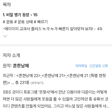
보들을 더했다. 흔한남매와 함께라면 학교에서 처음 배우는 과학이
목차
두렵지 않을 것이다.
1. 비밀 병기 등장 • 15
G그룹의 심해 연구소에 납치되었던 에이미를 구하고 흔한남매는 다
# 운동 # 운동 상태 # 빠르기
시 평화로운 일상으로 돌아왔어. 하지만 잔잔한 일상에 이벤트 하나
-에이미의 교과서 플러스 누가 누가 빠른지 알아맞혀 보자! • 49
가 등장해 파문을 일으키는데, 바로 불가사리 박사님과 가물치 박사
님이 속한 두 과학자 가문의 대결이야. 두 가문의 자존심을 걸고 싸우
는 특별한 체육 대회에 불가사리 박사는 흔한남매를, 가물치 박사는
저자 소개
의문의 두 사람을 섭외해 불꽃 튀는 대결을 펼칠 예정이야. 경기에서
맹활약하는 으뜸이와 에이미를 응원하고, 기상천외한 대결에 숨은 힘
원작:
흔한남매
저자파일
신간알림 신청
과 운동의 원리도 함께 찾아보자.
최근작 :
<흔한남매 22>
,
<흔한남매 21>
,
<흔한남매 21 (특별 한정
판)>
… 총 231종
(모두보기)
SBS 코미디 프로그램 '웃찾사'에서 만난 으뜸이와 다운이는 어떻게
하면 더 많은 사람들에게 웃음을 줄 수 있을까 고민하던 중 유튜브 코
미디 콘텐츠를 만들게 되었어요. 그리고 어느덧 많은 사람들에게 사