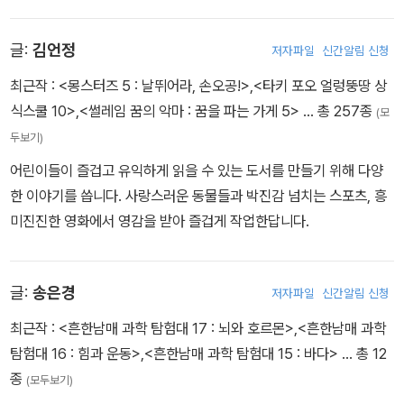
랑받는 인기 크리에이터가 되었지요. 흔한남매는 지금도 여러분에게
웃음을 주기 위해 계속 노력하고 있답니다.
글:
김언정
저자파일
신간알림 신청
최근작 :
<몽스터즈 5 : 날뛰어라, 손오공!>
,
<타키 포오 얼렁뚱땅 상
식스쿨 10>
,
<썰레임 꿈의 악마 : 꿈을 파는 가게 5>
… 총 257종
(모
두보기)
어린이들이 즐겁고 유익하게 읽을 수 있는 도서를 만들기 위해 다양
한 이야기를 씁니다. 사랑스러운 동물들과 박진감 넘치는 스포츠, 흥
미진진한 영화에서 영감을 받아 즐겁게 작업한답니다.
글:
송은경
저자파일
신간알림 신청
최근작 :
<흔한남매 과학 탐험대 17 : 뇌와 호르몬>
,
<흔한남매 과학
탐험대 16 : 힘과 운동>
,
<흔한남매 과학 탐험대 15 : 바다>
… 총 12
종
(모두보기)