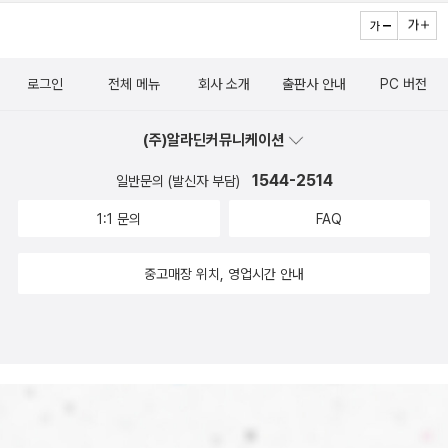
소리쳤다.헌책으로 받은 《인류의 눈물을 닦아주는 평화의 어머니》는
못 피해”https://n.news.naver.com/mnews/article/028/000
다섯 달 만에 12벌을 찍었더라. 2025년까지 몇 벌이나 찍었을까?
2789008?sid=100글 : 숲노래·파란놀(최종규). 낱말책을 쓴다.
‘김영사’는 ‘통일교 우두머리 독생녀 한학자’ 책을 펴내어 얼마나 벌었
《풀꽃나무 들숲노래 동시 따라쓰기》, 《새로 쓰는 말밑 꾸러미 사전》,
로그인
전체 메뉴
회사 소개
출판사 안내
PC 버전
을가? 뭐, 하나도 안 궁금하다. 한쪽은 돈잔치로 임금노릇을 하고, 다
《미래세대를 위한 우리말과 문해력》, 《들꽃내음 따라 걷다가 작은책
른쪽도 돈벼락으로 우쭐거리는 이 민낯은 바로 우리나라 참모습이겠
집을 보았습니다》, 《우리말꽃》, 《쉬운 말이 평화》, 《곁말》, 《책숲마
(주)알라딘커뮤니케이션
지. ‘참어머니’ 한 분은 우리나라 곳곳에 웅크린 ‘돈버러지’ 참낯을 고
실》, 《우리말 수수께끼 동시》, 《시골에서 살림 짓는 즐거움》, 《이오
맙게 비춰냈다고 느낀다. ‘참어머니’가 안 계셨어도 돈벌레 얼뜬낯은
1544-2514
일반문의 (발신자 부담)
덕 마음 읽기》을 썼다. blog.naver.com/hbooklove
이미 둘레에 흐드러지기는 했되, 아직 참배움길에 들어서지 못 하고
1:1 문의
FAQ
서 이름만 ‘참’을 붙이니, 허참, 혀를 찰밖에 없다.ㅍㄹㄴ이러한 연유
에서 나는 그동안 본연의 하늘부모님의 위상을 되찾아 드리기 위해,
중고매장 위치, 영업시간 안내
귀가 있어도 듣지 못하고 눈이 있어도 보지 못하는 이들을 위해, 동으
로 서로 남에서 북으로 지구 곳곳을 다니며 하늘 섭리의 진실을 알리
는 데 모든 것을 투입했습니다. (6쪽)내가 아이를 많이 낳아 집안이
화기애애한 만큼, 교회는 이 도시 저 마을에 계속 생겨나고 식구들도
늘어났습니다. 그러나 내 마음속에는 ‘한국에서 가장 큰 교회’나 ‘신도
가 가장 많은 교회’와 같은 세속적 목표는 애당초 없었습니다. 세계를