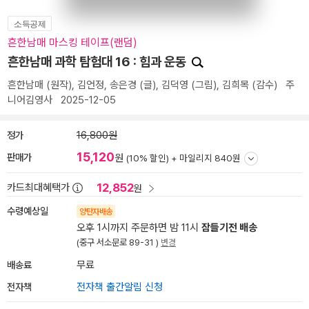
소득공제
흔한남매 마스킹 테이프(랜덤)
흔한남매 과학 탐험대 16 : 힘과 운동
흔한남매
(원작),
김언정
,
송은경
(글),
김덕영
(그림),
김희목
(감수)
주
니어김영사
2025-12-05
정가
16,800원
15,120
판매가
원
(10% 할인) +
마일리지 840원
12,852
카드최대혜택가
원
수령예상일
양탄자배송
오후 1시까지 주문하면 밤 11시
잠들기전 배송
(중구 서소문로 89-31 )
변경
배송료
무료
전자책
전자책 출간알림 신청