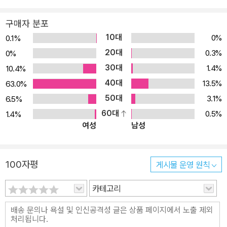
정보까지! 과학 학습의 기본은 교과서. 초등학교 과학 교과서에 있는
내용을 철저히 분석하여 주제별로 권을 나누고, 각 권에 교과서 내용
구매자 분포
을 모두 담았습니다. 아이들에게 과학 지식을 체계적으로 전달하기
10대
0%
0.1%
위해 교육 과정에 맞춰 목차를 구성하고 스토리를 만드는 방식으로
20대
0.3%
0%
제작하였습니다. 여기에 교과서에는 없지만 아이들이 흥미를 가질 만
30대
1.4%
10.4%
한 주제나 최신 연구, 우리나라 관련 정보들을 더해 내용을 더욱 풍성
40대
13.5%
63.0%
하게 꾸렸습니다. 4. 아이들의 과학 궁금증을 속 시원히 풀어 줘요! 아
50대
3.1%
6.5%
이들이 던지는 엉뚱한 질문들은 그 자체로 훌륭한 과학 주제가 됩니
60대
0.5%
1.4%
다. 편집팀은 기획 단계에서 설문 조사를 실시해 초등학생에게 3,00
여성
남성
0개가 넘는 질문들을 받았습니다. 그중 아이들이 가장 많이 궁금해하
거나 참신한 질문들을 골라 이에 대답하는 형식으로 본문을 꾸몄습니
다. 친구들이 가장 궁금해하는 과학 질문은 무엇이었을까요? 5. 재밌
100자평
게시물 운영 원칙
고 알찬 액티비티까지! 한 단원이 마무리되면 앞에서 배운 내용을 바
탕으로 구성된 재미있는 액티비티를 풀어 볼 수 있어요. 비법 간식 서
카테고리
랍을 열어라!, 암호 주사위를 굴려라! 등 흥미진진한 놀이가 가득합니
다.