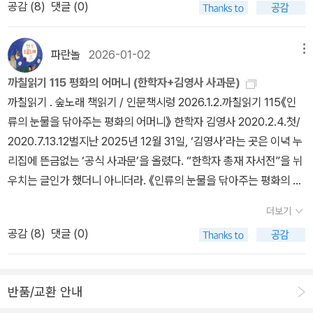
공감 (
8
)
댓글 (0)
전이라면 어떤 틀(기계·AI)이 있더라도 대수롭지 않습니다. “다루는
손끝”으로 이곳을 가꾸니까요. 《과학사의 뒷이야기 3》은 1978년에
처음 나왔고, “우주여행과 전자두뇌와 로봇이 지배하는 2001년의 과
파란놀
2026-01-02
메뉴
학세계를 해부하는 시리이즈” 같은 작은이름이 붙습니다. 2001년이
까칠읽기 115 평화의 어머니 (한학자+김영사 사과문)
아닌 2026년 즈음에 여러모로 시끌시끌하지만 2041년이나 2046
까칠읽기 . 숲노래 책읽기 / 인문책시렁 2026.1.2.까칠읽기 115《인
년에는 하나도 안 대수롭게 여길 수 있습니다. 예나 이제나 바느질과
류의 눈물을 닦아주는 평화의 어머니》 한학자 김영사 2020.2.4.첫/
손일을 하는 사람이 많을 뿐 아니라, 굳이 손전화를 안 쓰고 걸어다니
2020.7.13.12벌지난 2025년 12월 31일, ‘김영사’라는 곳은 이녁 누
고 손빨래를 하고 두바퀴를 달리는 사람도 많아요. 아주 마땅한데요,
리집에 뜬금없는 ‘공식 사과문’을 올렸다. “한학자 총재 자서전”을 뉘
“손수 하고 손수 일하고 손수 가꾸는 곳”에는 ‘이야기’가 있습니다. 손
우치는 글인가 했더니 아니더라. 《인류의 눈물을 닦아주는 평화의 어
수 안 하고서 맡기거나 시키는 곳에는 아무 이야기가 없습니다. 오늘
머니》라 하는 오글오글한 책을 펴내며 돈벌이에 눈이 돌아간 민낯을
이곳에 무엇을 심고, 앞으로 이 별에 어떤 숨결을 놓을는지 돌아볼 노
더보기
고개숙여 빌겠다는 글이 아니더라.2026년 1월 1일에도 ‘통일교 우두
릇입니다. 묵은책을 곱게 싼 종이는 지난날 가장 반드르르한 종이였
공감 (
8
)
댓글 (0)
머리 독생녀 한학자’ 책은 버젓이 잘팔린다. 나는 헌책집에서 1500
을 테지요.- 범우서점. 각종일반서적·학교참고서. 안양 2-7099 천주
원을 치르며 샀다. 너무 비싼값에 소름이 돋아서 한참 망설였지만, 5
교회 옆.+현대차 노조 ''로봇 투입, 사측 일방 강행하면 판 엎을 것'htt
00원도 50원도 아닌 1500원씩이나 받느라, 왜 사야 할까 하고 두어
ps://n.news.naver.com/mnews/article/003/0013738454?
반품/교환 안내
달 지켜보다가 ‘지르’기로 했다. 까짓 1500원, 기꺼이 써 주마 하고
sid=102이 대통령, ‘로봇 도입 반대’ 현대차 노조 겨냥 “거대한 수레