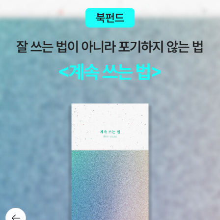
구원하는 종교, 인류의 눈물을 닦아 주는 참된 교회만을 소망했습니
다. (152쪽)내가 바다를 사랑하는 이유는 강인한 몸과 마음을 길러
줄 뿐만 아니라, 인류의 미래가 바다에 있기 때문입니다. 바다는 육지
보다 훨씬 넓습니다. 깊은 파도 아래에 우리가 아직 알지 못하는 금은
보화가 묻혀 있습니다. 바다를 먼저 개척하는 사람이 곧 세계를 이끄
는 사람이 됩니다. (262쪽)문선명 총재와 나는 한평생을 하나님의 조
국 평화를 위해 한 점 부끄러움 없이 살았습니다. 결코 뒤돌아보지 않
고 오로지 앞만 보고 걸었습니다. 처한 상황에 연연하지 않았고 좌고
우면하지도 않았습니다. (405쪽)+《인류의 눈물을 닦아주는 평화의
어머니》(한학자, 김영사, 2020)에메랄드 빛깔의 푸른 바다에서 인사
하는 듯 떠밀려 오는 새하얀 파도를 맞으며 해변을 거닐었습니다→
쪽빛바다에서 절하듯 떠밀려 오는 새하얀 물결을 맞으며 바닷가를 거
닙니다4쪽내 뒤를 감싸는 따사로운 햇살, 참으로 평화로운 순간이었
습니다→ 내 뒤를 감싸는 따사로운 햇볕, 참으로 포근한 때입니다→
내 뒤를 감싸는 따사로운 햇볕, 참으로 아늑합니다→ 내 뒤를 감싸는
햇볕이 따사로워 참으로 고요합니다4쪽독생녀라는 나의 또 다른 이
뒤로가