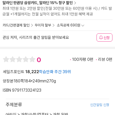
알라딘 만권당 삼성카드, 알라딘 15% 청구 할인
최대 1만원 또는 2만원 할인(전월 30만원 또는 60만원 이용 시) / 카드 발
급월 +1개월까지는 전월 실적이 없어도 최대 1만원 혜택 제공
카드/간편결제 할인
무이자 할부
소득공제 690원
관심 저자, 시리즈의 출간 알림을 받아보세요
신청
0
100자평 0편
리뷰 0편
세일즈포인트
18,222
학습만화 주간 39위
양장본
180쪽
184*249mm
270g
ISBN 9791173324123
주제분류
신간알림 신청
어린이
>
과학/수학/컴퓨터
>
과학 일반