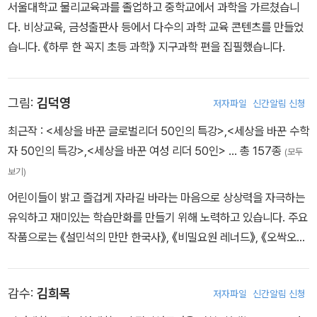
서울대학교 물리교육과를 졸업하고 중학교에서 과학을 가르쳤습니
다. 비상교육, 금성출판사 등에서 다수의 과학 교육 콘텐츠를 만들었
습니다. 《하루 한 꼭지 초등 과학》 지구과학 편을 집필했습니다.
그림:
김덕영
저자파일
신간알림 신청
최근작 :
<세상을 바꾼 글로벌리더 50인의 특강>
,
<세상을 바꾼 수학
자 50인의 특강>
,
<세상을 바꾼 여성 리더 50인>
… 총 157종
(모두
보기)
어린이들이 밝고 즐겁게 자라길 바라는 마음으로 상상력을 자극하는
유익하고 재미있는 학습만화를 만들기 위해 노력하고 있습니다. 주요
작품으로는 《설민석의 만만 한국사》, 《비밀요원 레너드》, 《오싹오싹
공포 체험 스쿨버스》 등이 있습니다.
감수:
김희목
저자파일
신간알림 신청