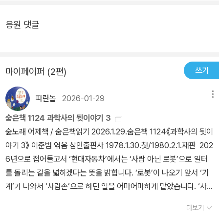
응원 댓글
쓰기
마이페이퍼 (2편)
파란놀
2026-01-29
메뉴
숨은책 1124 과학사의 뒷이야기 3
숲노래 어제책 / 숨은책읽기 2026.1.29.숨은책 1124《과학사의 뒷이
야기 3》 이준범 엮음 삼안출판사 1978.1.30.첫/1980.2.1.재판 202
6년으로 접어들고서 ‘현대자동차’에서는 ‘사람 아닌 로봇’으로 일터
를 돌리는 길을 넓히겠다는 뜻을 밝힙니다. ‘로봇’이 나오기 앞서 ‘기
계’가 나와서 ‘사람손’으로 하던 일을 어마어마하게 맡았습니다. ‘사람
일자리’를 빼앗길 수 없다고 외치지만, 이미 우리 스스로 ‘손일’을 엄
더보기
청나게 버리거나 집어치우거나 잊었어요. 손빛으로 살림길을 짓는 터