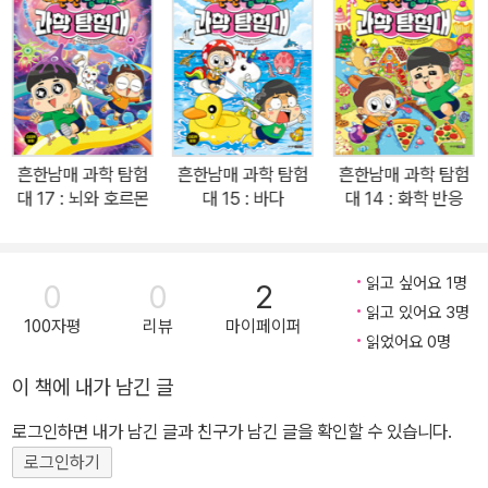
의 완성도를 높였습니다. 학습정보를 흥미 있게 전달하기 위해 스토
리 전문 작가가 재미있는 이야기를 만들었고, 과학을 전공한 전문 작
가가 학습 내용을 체크하며 이야기를 보완하였습니다. 정보 코너는
과학 분야에서 학위를 받은 전공자가 집필하였습니다. 캐릭터는 더이
상 설명이 필요 없는 이 시대 최고의 크리에이터 흔한남매가 출현하
고, 베테랑 그림 작가가 흔한남매의 매력을 한층 높여 주었습니다. 이
흔한남매 과학 탐험
흔한남매 과학 탐험
흔한남매 과학 탐험
렇게 미래의 주역인 아이들을 위한 고품격 과학 입문서를 개발하겠다
대 17 : 뇌와 호르몬
대 15 : 바다
대 14 : 화학 반응
는 공통의 목표하에 최고의 제작진들이 모여 전문성과 재미를 아우르
는 과학 학습만화를 개발하게 되었습니다. 2. 재미있는 스토리를 읽
으면 과학 지식이 저절로 쌓여요! 스토리 따로, 학습 내용 따로인 과학
읽고 싶어요 1명
0
0
2
학습만화는 이제 그만! 그동안 과학 학습만화는 스토리와 학습 내용
읽고 있어요 3명
100자평
리뷰
마이페이퍼
이 물과 기름처럼 섞여 아이들이 만화 스토리만 읽고 넘어가는 경우
읽었어요 0명
가 많았습니다. 《흔한남매 과학 탐험대》는 학습 정보를 스토리에 절
이 책에 내가 남긴 글
묘하게 녹여 내어, 만화만 봐도 학습 내용이 저절로 기억날 수 있도록
로그인하면 내가 남긴 글과 친구가 남긴 글을 확인할 수 있습니다.
구성하였습니다. 이제 즐겁게 만화를 읽으며 나도 모르게 과학 지식
을 차곡차곡 쌓아 가세요! 3. 교과서는 기본, 최신 연구에 국내 관련
로그인하기