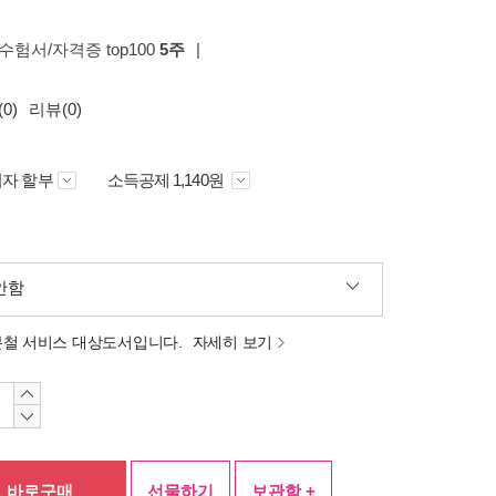
 수험서/자격증 top100
5주
|
0)
리뷰(0)
자 할부
소득공제 1,140원
안함
분철 서비스 대상도서입니다.
자세히 보기
바로구매
선물하기
보관함 +