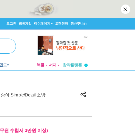
로그인
회원가입
마이페이지
고객센터
장바구니
(0)
투비컨티뉴드
펀드
북플
서재
창작플랫폼
투비컨티뉴드
심승아 Simple/Detail 소방
무원 수험서 3만원 이상)