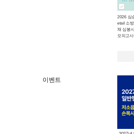
2026 심승
etail 
채 심봉
모의고사
이벤트
2027년