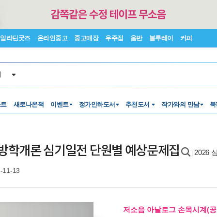
알라딘굿즈
온라인중고
중고매장
우주점
음반
블루레이
커피
서
스트
새로나온책
이벤트
정가인하도서
추천도서
작가와의 만남
북
ail 소방학개론 심기일전 단원별 예상문제집
2026 
|
-11-13
저소음 아날로그 손목시계(공