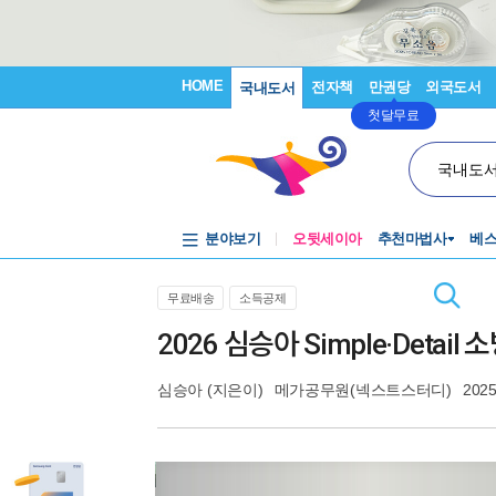
HOME
전자책
만권당
외국도서
국내도서
첫달무료
국내도
분야보기
오뒷세이아
추천마법사
베
무료배송
소득공제
2026 심승아 Simple·Det
심승아
(지은이)
메가공무원(넥스트스터디)
2025