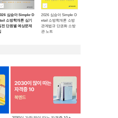
026 심승아 Simple·D
2026 심승아 Simple·D
etail 소방학개론 심기
etail 소방학개론 소방
일전 단원별 예상문제
관계법규 단권화 소방
집
관 노트
2030이 가장 많이 따는 자격증 10 +
반도체·공사공단 취업