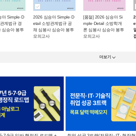
아 Simple·D
2026 심승아 Simple·D
[품절] 2026 심승아 Si
2
소방관계법규 경
etail 소방관계법규 공
mple·Detail 소방학개
사 심승아 봉투
채 심봉사 심승아 봉투
론 심봉사 심승아 봉투
모의고사
모의고사
더보기
 5·7·9급 일반 행정직 로드맵 +
취업 성공 3트랙(전문직· IT· 현장형