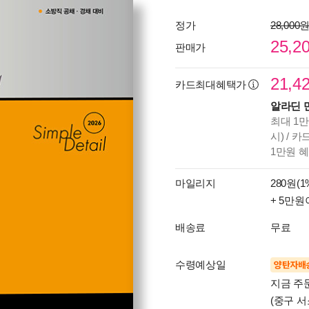
정가
28,000
25,2
판매가
21,4
카드최대혜택가
알라딘 
최대 1만
시) / 
1만원 
마일리지
280원(1
+ 5만원
배송료
무료
수령예상일
양탄자배
지금 주
(중구 서