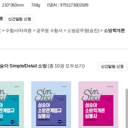
210*260mm
768g
ISBN : 9791173602689
류
신간알림 신청
서
>
수험서/자격증
>
공무원 수험서
>
소방공무원(승진)
>
소방학개론
승아 Simple/Detail 소방
(총 10권 모두보기)
신간알림 신청