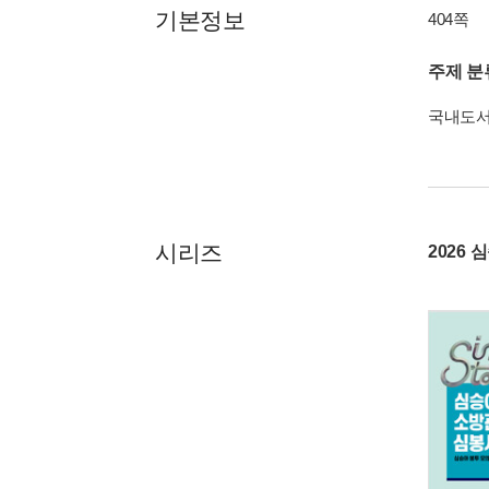
기본정보
404쪽
주제 분
국내도
시리즈
2026 심