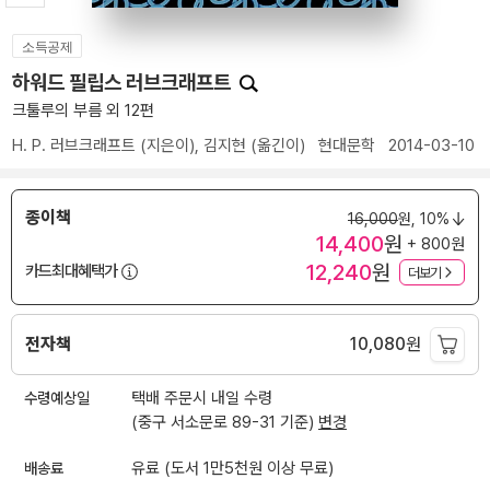
소득공제
하워드 필립스 러브크래프트
크툴루의 부름 외 12편
H. P. 러브크래프트
(지은이),
김지현
(옮긴이)
현대문학
2014-03-10
종이책
16,000
원,
10%
14,400
원
+ 800원
12,240
원
카드최대혜택가
더보기
전자책
10,080
원
수령예상일
택배 주문시 내일 수령
(중구 서소문로 89-31 기준)
변경
배송료
유료 (도서 1만5천원 이상 무료)