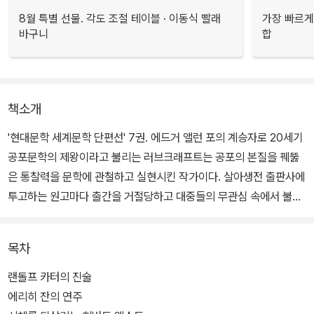
8월 특별 선물. 각도 조절 테이블 · 이동식 빨래
가장 빠르게
바구니
합
책소개
'현대문학 세계문학 단편선' 7권. 에드거 앨런 포의 계승자로 20세기
공포문학의 제왕이라고 불리는 러브크래프트는 공포의 본질을 꿰뚫
은 통찰력을 문학에 관철하고 실현시킨 작가이다. 살아생전 출판사에
투고하는 원고마다 출간을 거절당하고 대중들의 무관심 속에서 불우
한 짧은 삶을 마쳤지만 현대 공포문학과 환상문학, 그리고 대중문화
전반에 끼친 러브크래프트의 영향은 실로 지대하다.
목차
스티븐 킹, 클라이브 바커, 로버트 블로흐와 같은 저명한 공포소설가
랜돌프 카터의 진술
들, 라틴아메리카 마술적 리얼리즘의 선구자 호르헤 루이스 보르헤
에리히 잔의 연주
스, 조지 마틴, 레이 브래드버리에 이르는 작가들을 비롯하여 앨런 무