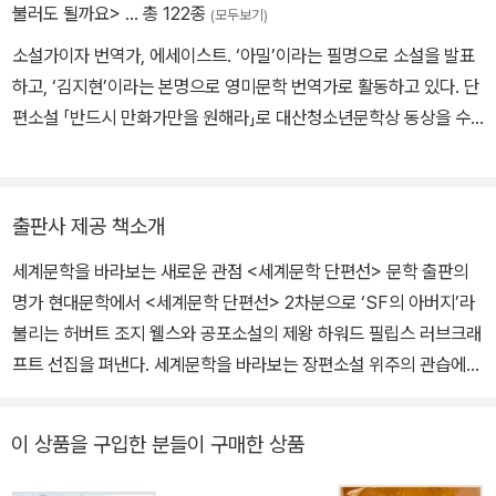
포기라는 악몽을 맛본다. 낙담한 그는 폐쇄적인 생활을 통해 ‘괴이한
불러도 될까요>
… 총 122종
(모두보기)
은둔자’로 매도되기까지 하나 더욱 독서와 창작에 몰두하며 그의 ‘기
소설가이자 번역가, 에세이스트. ‘아밀’이라는 필명으로 소설을 발표
이한 작품들’을 세상에 내보일 채비를 갖춘다. 점차 명성을 쌓아가던
하고, ‘김지현’이라는 본명으로 영미문학 번역가로 활동하고 있다. 단
그는 일군의 아마추어 작가들에게 추앙받으며 서서히 ‘러브크래프트
편소설 「반드시 만화가만을 원해라」로 대산청소년문학상 동상을 수
문학 계보(Lovecraft Circle)’를 형성한다. 컬트적 인기로는 포와 톨
상했으며, 단편소설 「로드킬」로 2018 SF 어워드 중단편소설 부문
킨을 능가한다는 평을 받은 것도 이 시기, 1910년대부터였다. 20년
우수상을, 중편소설 「라비」로 2020 SF 어워드 중단편소설 부문 대
대에 들어오며 결혼과 이혼, 어머니의 사별이라는 아픔을 겪고 다시
상을 수상했다. 지은 책으로 소설집 『로드킬』 『멜론은 어쩌다』, 장편
일어선 그는 크툴루를 비롯한 무수한 창조물과 「네크로노미콘」,「프나
출판사 제공 책소개
소설 『너라는 이름의 숲』 등이 있으며, 옮긴 책으로 『인센디어리스』
코틱 필사본」 같은 가공의 책을 비롯한 불멸의 창작물을 남긴다. 193
세계문학을 바라보는 새로운 관점 <세계문학 단편선> 문학 출판의
『네 사랑을 먹어라』 『기쁨의 황제』 『조반니의 방』 등이 있다.
4년부터 나타난 대장암과 신장염 증세로 고통받다 1937년 3월 19
명가 현대문학에서 <세계문학 단편선> 2차분으로 ‘SF의 아버지’라
일 사망하였다. 생전에 빛을 보지 못했던 그의 작품 세계는 후대에 재
불리는 허버트 조지 웰스와 공포소설의 제왕 하워드 필립스 러브크래
평가되어 공포 소설의 선구자로 인정받는 것은 물론, 장르를 넘나들
프트 선집을 펴낸다. 세계문학을 바라보는 장편소설 위주의 관습에서
며 무수히 변용될 정도로 독보적인 위치를 점하고 있다.
벗어나 단편소설에 포커스를 맞춘 이 시리즈는 그동안 단편이라는 이
유만으로 우리에게 제대로 소개되지 않았던 거장들의 주옥같은 작품
이 상품을 구입한 분들이 구매한 상품
들과 단편소설이라는 장르의 형성과 발전에 불가결한 대표 단편 작가
들을 소개할 것이다. 아울러 지구촌 시대에 걸맞게 여태까지 우리에