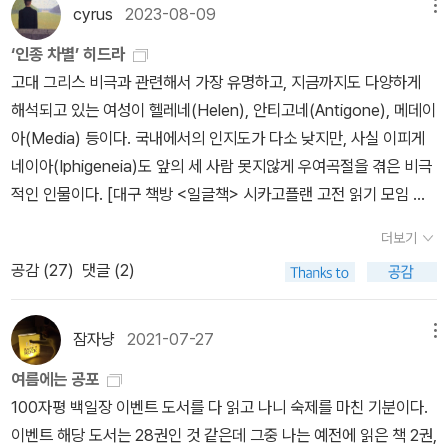
dron)’[주1]이라는 정체불명의 물체가 있다. 블레이크의 일기에 그
꿈속의 이상한 도시에서 만든 것이니까요. 하지만 꿈이란 음울한 티
cyrus
2023-08-09
메뉴
지는 않았지만... ㅋㅋ 내가 그의 생각을 제대로 이해한 것인지는 모르
장한 체격의 젊은이는 연고가 없어 시 당국에 의하여 방부처리하지
물체와 관련된 구절이 있다. “상자 속 물건을 응시함으로써 ‘어둠 속
레보다, 사색에 잠긴 스핑크스보다, 정원에 둘러싸인 바빌론보다 오
겠지만, 나는 호아킨이 최고의 문학이라고 말한 ‘평온할 때를 위한 문
않고 당일 곧바로 공동묘지에 매장을 하는데, 마침 칠흑 같은 밤중이
‘인종 차별’ 히드라
의 손님(The Haunter of the Dark)’을 깨워 버렸다.”[주2] 블레이
래된 것 아닙니까?' (170) 예술가가 살 곳은 노스엔드야. 진정한 유
학’을, 특정한 감정 하나에 독자를 붙들어 두는 것이 아니라 결국 삶으
라 웨스트와 ‘나’는 회색 눈과 갈색 머리카락을 한 젊은 시신을 묘지에
고대 그리스 비극과 관련해서 가장 유명하고, 지금까지도 다양하게
크는 상자를 열어본 일이 분명 잘못됐음을 인지했다. 하지만 이미 늦
미주의자는 오랜 전통이 살아 있는 곳이라면 설령 빈민가라 해도 참
로 다시 돌아오게 하는 문학으로 읽었다. 그리고 이 말은 꼭 문학에만
서 꺼내 실험실로 운반한 다음, 시신의 팔 정맥에 다량의 시약을 주사
해석되고 있는 여성이 헬레네(Helen), 안티고네(Antigone), 메데이
었다. [대구 장르문학 전문 책방 <환상문학> 여름 호러 독서 모임 선
고 살 수 있어야 하네. 아아, 이보게! 모르겠나? 노스에드 같은 지역들
국한된 이야기는 아니었을 거라고 생각한다. 벨라노와 리마를 향해
하고나서 주사를 위해 절개한 부분을 깔끔하게 봉합을 한다. 45분이
아(Media) 등이다. 국내에서의 인지도가 다소 낮지만, 사실 이피게
정 도서] * 하워드 필립스 러브크래프트, 김지현(아밀) 옮김 《하워드
은 만들어지는 게 아니라 스스로 성장한다네! 대대로 수많은 사람들
던진 호아킨의 문학적 조언이 다 와닿는 것은 아니었다. 절망에 깊이
지나도 반응이 없자 다급한 마음에 옆방으로 가서 또 다른 시약을 조
네이아(Iphigeneia)도 앞의 세 사람 못지않게 우여곡절을 겪은 비극
필립스 러브크래프트: 크툴루의 부름 외 12편》 (현대문학, 2014
이 살고 느끼고 죽었던 곳이니까 말이야. 옛날에는 사람들이 살고 느
잠긴 문학이 어떤 독자에게는 오히려 자신의 감정을 마주하게 하는
제하고 있을 때, 어두컴컴한 실험실에서 터져 나온, 평생 들어본 적 없
적인 인물이다. [대구 책방 <일글책> 시카고플랜 고전 읽기 모임 선
년) * 하워드 필립스 러브크래프트, 정진영(정탄) 옮김 《러브크래프
끼고 죽기를 두려워하지 않았거든. 노스앤드의 콥스힐 언덕만 해도 1
통로가 되어 어두운 터널을 빠져나오게 만들기도 하니까. 단단히 문
는 무시무시하고 귀기 어린 비명이 들려온다. 현세의 생명체들이 느
정 도서] * 에우리피데스, 천병희 옮김 《에우리피데스 비극 전집 1,
트 전집 1》 (황금가지, 2009년)로버트 H. 블레이크는 러브크래프트
632년부터 풍차 방앗간이 있었고 1650년대에는 오늘날 있는 거리
더보기
을 걸어 잠그고 아무 곳도 갈 수 없고, 아무것도 기대하지 않게 돼버린
끼는 온갖 초월적 공포와 기괴한 절망을 압축한 듯한 비명, 인간일 리
2》 (도서출판 숲, 2021년)1권 『메데이아』 수록, 2권 『헬레네』와『타
와 편지 교류를 할 정도로 친분 있는 작가 로버트 블록(Robert Bloc
들 중 절반이 만들어졌을 만큼 유서 깊은 곳이라고. 그때부터 거기서
공감 (
27
)
댓글 (2)
이들에게도, 언젠가 문을 열면 자신을 기다려 줄 곳이 남아 있기를 바
없고, 인간이 낼 수 있는 소리가 아닌 끔찍한 비명이 들려, 웨스트와
우리케의 이피게네이아』 수록 [대구 책방 <일글책> 시카고플랜 고
h, 로버트 블로흐)을 모티프로 한 인물이다. 로버트 블록은 『별에서
250년도 넘게 제자리를 지켜 온 집들도 있지. 그 집들은 현대식 주택
란다. 이건 어디까지나 독자인 내 바람일 테다. 모든 종류의 문학을 한
‘나’는 갑자기 엄습하는 공포를 이겨내지 못하고 창문을 뛰어넘어 오
전 읽기 모임 선정 도서] * 소포클레스, 천병희 옮김 《소포클레스 비
찾아온 자』(The Shambler from the Stars, 1935)라는 단편소설
이라면 진작 무너져서 먼지가 되고도 남았을 법한 사건들을 숱하게
발짝 거리를 두고 읽을 수 있을 만큼 자유롭고 성숙한 독자는 아닌, 그
두막을 탈출해 시골길을 미친 듯이 내달린다. 다음날, 학교를 결석하
극 전집》 (도서출판 숲, 2008년)『안티고네』 수록* 소포클레스, 김기
잠자냥
2021-07-27
메뉴
에서 선배 작가 러브크래프트를 모티프로 한 인물을 등장시켰다. 주
목격한 걸세. 삶에 대해, 그 이면의 힘에 대해 현대인들이 대체 뭘 알
저 취향에 맞는 책을 집어삼키는 내게는 어둠 속을 방황하더라도 결
고 하루 종일 잠에 빠져 있다가 오후에 신문기사를 보니, 체프먼 농가
영 옮김 《오이디푸스 왕 외》 (을유문화사, 2011년)『안티고네』 수록
인공은 무명 작가로, ‘뉴잉글랜드 출신의 신비주의적 몽상가(mystic
겠는가? (226) 그 종이는...... 그림의 배경으로 쓰일 풍경을 찍은 사
여름에는 공포
국 삶으로 돌아올 ‘생명줄’을 쥐고 있으라는 당부의 말이 더 크게 다가
에서 원인모를 화재로 농가가 전소되었으며 무연고 묘지의 새 무덤이
* 소포클레스, 강대진 옮김 《오이디푸스 왕》 (민음사, 2009년)『안
dreamer)’로 묘사된다. 러브크래프트는 뉴잉글랜드 출신이며 생전
진이 아니었네. 거기엔 픽먼의 그림에 나왔던 바로 그 괴물이 담겨 있
100자평 백일장 이벤트 도서를 다 읽고 나니 숙제를 마친 기분이다.
왔다. 사실 늘 평온하기만 한 사람이 있을까 싶다. 아마 호아킨이 말한
손으로 긁은 것처럼 망가져 있더란 기사가 실렸다. 이후 지금은 실종
티고네』 수록 미케네의 왕 아가멤논(Agamemnon)은 트로이 전쟁
에 무명 작가였다. 러브크래프트는 블록을 위한 후속작 『The Haunt
었어. 배경은 그냥 지하 작업실의 벽면일 뿐이고, 그 앞에 세워 둔 모
이벤트 해당 도서는 28권인 것 같은데 그중 나는 예전에 읽은 책 2권,
평온함 역시 아무 일도 일어나지 않는 상태라기보다, 온갖 고통의 소
상태인 웨스트는 17년 동안 누군가 뚜벅뚜벅 자신을 쫓아오는 환청
에 참전하기 위해 결성된 그리스 동맹군의 총지휘관이다. 그런데 아