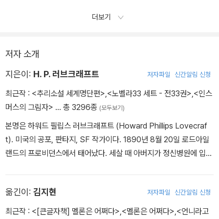
안 된 물건이긴 합니다. 어젯밤 제가 꿈속의 이상한 도시에서 만든 것
더보기
이니까요. 하지만 꿈이란 음울한 티레보다, 사색에 잠긴 스핑크스보
다, 정원에 둘러싸인 바빌론보다 오래된 것 아닙니까?˝ (170)
저자 소개
지은이:
H. P. 러브크래프트
저자파일
신간알림 신청
최근작 :
<추리소설 세계명단편>
,
<노벨라33 세트 - 전33권>
,
<인스
머스의 그림자>
… 총 3296종
(모두보기)
본명은 하워드 필립스 러브크래프트 (Howard Phillips Lovecraf
t). 미국의 공포, 판타지, SF 작가이다. 1890년 8월 20일 로드아일
랜드의 프로비던스에서 태어났다. 세살 때 아버지가 정신병원에 입원
하는 불행을 겪지만 외조부의 도움으로 비교적 유복한 유년시절을 보
내고, 어릴 적부터 방대한 독서를 통해 자기만의 상상력을 구축한 조
옮긴이:
김지현
저자파일
신간알림 신청
숙한 소년으로 자란다. 학창 시절 내내 소설 습작을 계속하지만 190
4년 외조부가 사망하자 신경 발작을 일으켜 고교 중퇴와 대학 진학
최근작 :
<[큰글자책] 멜론은 어쩌다>
,
<멜론은 어쩌다>
,
<언니라고