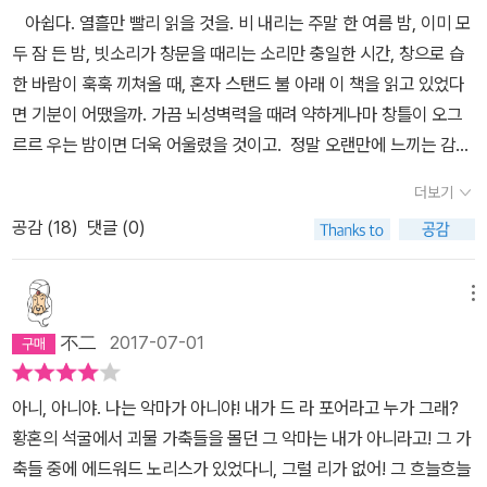
아쉽다. 열흘만 빨리 읽을 것을. 비 내리는 주말 한 여름 밤, 이미 모
두 잠 든 밤, 빗소리가 창문을 때리는 소리만 충일한 시간, 창으로 습
한 바람이 훅훅 끼쳐올 때, 혼자 스탠드 불 아래 이 책을 읽고 있었다
면 기분이 어땠을까. 가끔 뇌성벽력을 때려 약하게나마 창틀이 오그
르르 우는 밤이면 더욱 어울렸을 것이고. 정말 오랜만에 느끼는 감정.
책을 읽으면서 더 이상 읽고 싶지 않지만 도저히 그만 둘 수 없는 유혹
더보기
적인 호기심. 이젠 마음에 때가 끼어 소스라치거나 오소소 소름이 돋
공감 (
18
)
댓글 (0)
는 일은 없었지만 내내 불길한 몽환 또는 즉물적 현상이 당장이라도
이 한 밤에 벌어질 것 같은 공포감. 하, 이런 느낌은 중학교 시절 영화
<엑소시스트> 보고 한밤의 골목길 걸어 집에 갈 때의 팽팽한 신경줄
메뉴
이후 처음이다. 저 어둑한, 아니, 옻빛같이 깜깜해 아무 것도 보이지
不二
2017-07-01
않는 골목길의 한 구석에서 무엇인가가 내가 다가갈 때까지 도사리고
있다가 일시에, 순간적으로 확 달려들 것 같은, 결코 그런 일은 벌어지
아니, 아니야. 나는 악마가 아니야! 내가 드 라 포어라고 누가 그래?
지 않을 것임은 확신하지만 그럼에도 어쩔 수 없이 느껴야 했던 모종
황혼의 석굴에서 괴물 가축들을 몰던 그 악마는 내가 아니라고! 그 가
의 공포감, 혹은 두려움. 이 정도면 이해하시겠지. 그리하여 이 책을
축들 중에 에드워드 노리스가 있었다니, 그럴 리가 없어! 그 흐늘흐늘
읽는 것은 한 여름 밤을 위한 최고의 선택일 수 있다. 하워드 필립스