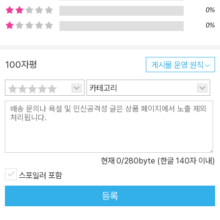
앨런 무어, 닐 게이먼, 이토 준지, 기예르모 델 토로, 존 카펜터, 스튜
0%
어트 고든에 이르기까지, 미술과 만화와 영화 장르의 장인들에게도
0%
러브크래프트의 코스믹 호러는 창작의 영감을 얻는 원천이 되었다.
러브크래프트가 창조한 크툴루 신화는 하나의 문화 현상으로까지 도
100자평
게시물 운영 원칙
약하여 끊임없이 성장하고 재생산되는 문화적 ‘오픈 소스’로서의 생
명력을 획득했고, 크툴루를 비롯해 가상의 도시 아컴은 만화, 게임, 음
카테고리
악 등의 서브컬처에서 무수히 변주되면서 그 자체로 살아 진화하는
공간이 되었다. 금지된 마법의 지식의 담긴 가상의 책 『네크로노미
콘』은 하버드 대학 도서관에서 열람 문의가 꾸준히 들어올 만큼 실존
하는 책으로 믿어질 뿐 아니라 아예 그 이름을 내건 위서들이 실제로
제작되어 판매되기도 한다. 러브크래프트의 문학은 바야흐로 환상이
현재
0
/280byte (한글 140자 이내)
실재가 되고 실재가 환상이 되는 사차원적 세계이다. 이처럼 현대에
들어 러브크래프트의 공포문학은 그 파급력이 점점 더 커지고 있다. 1
스포일러 포함
7세기 청교도 이주자들이 식민지를 건설했던 뉴잉글랜드 지역의 유
등록
서 깊은 가문에서 태어난 러브크래프트는 미국 고딕문학의 선배인 너
새니얼 호손과 특히 에드거 앨런 포의 작품세계와 밀접한 연관이 있