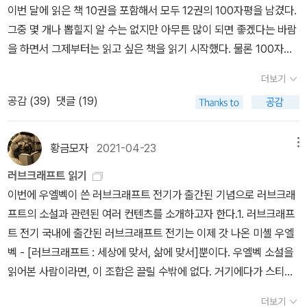
er of the Dark』를 썼다. 러브크래프트는 로버트 블레이크를 잔인하
델을 찍은 사진이었다고. 아아, 엘리엇, 그건 실물을 찍은 사진이었네.
이번 달에 읽은 책 10권을 포함해서 모두 12권의 100자평을 남겼다.
요를 치르고도 끝내 자신을 잃지 않는 데서 오는 것이 아닐지. 지금의
이 들린다며 종종 뒤를 돌아보는 습관이 생겨버렸다. 16년 전에, 러
울리스 항구에 순풍이 불지 않아서 수많은 군함이 꼼짝하지 못한다.
게 죽임으로써 (소설에서) 자신을 죽인 후배 작가를 향한 존경심을 드
(240)
그중 몇 개나 뽑힐지 알 수는 없지만 아무튼 많이 되면 좋겠다는 바람
나에게는 내공에 가까운 말이다.예전에는 특정한 감정을 해결하기 위
브크래프트의 소설 속에서 주요 무대가 되는, 아컴 지역 전역에 장티
예언자의 신탁에 따르면 아가멤논의 딸 이피게네이아를 아르테미스
러냈다. 그래서 《러브크래프트 전집 1》에 수록된 『The Haunter of
을 하면서 그제부터는 읽고 싶은 책을 읽기 시작했다. 물론 100자평
한 도구 중 하나로 문학이 내게 이용당하곤 했다. 이제는 어떤 감정 속
푸스가 창궐해 웨스트와 ‘나’는 미스캐토닉 대학의 여름학기를 수강
(Artemis) 신에게 제물로 바치면 순풍이 생길 수 있다. 아르테미스의
the Dark』 제목은 러브크래프트의 의도가 반영된 ‘누가 블레이크를
을 남기기 위해 책들도 궁금했고 읽고 싶던 책이긴 했지만 뭔가 의무
에 있더라도 그것을 조금 더 넓게 바라볼 수 있는 틈을 만들어준다. 그
하다가 장티푸스와의 싸움에 투입되기에 이른다. 이 때 가장 영웅적
도움을 받은 이피게네이아는 죽음을 면하고, 타우로이족이 사는 타우
더보기
죽였는가’다. 문단으로부터 러브크래프트 문학의 계승자로 인정받은
감에 읽은 감도 없잖아 있었다.......; 지금 나는 기말 시험 끝난 뒤 읽고
감정에만 오래 머물지 않게 해준다고 해야 할까. 그 고마움에 내가 할
으로 역병과 사투하던 인물이 바로 헌신적인 의사이자 의과대학장인
리케라는 곳에 살게 된다. 그녀는 신에게 제물을 바치는 일을 하는 사
공감 (
39
)
댓글 (19)
블록은 1950년에 또 다른 후속작 『The Shadow from the Steep
싶던 소설책 잔뜩 싸놓은 기분이랄까.뭘 읽을까 하다가 전에 사두었
수 있는 건, 책을 붙들고 읽어 나가는 것뿐이다. 하지만 내가 언제 어
할시 학장. 하도 많은 사람들이 죽어나가는 와중이라 감시가 소홀한
제가 된다. 제물은 표류 중에 타우리케에 당도하는 그리스인들이
le』(첨탑의 그림자)를 발표했다.로버트 블레이크가 로버트 블록과 연
던 현대문학 세계단편선, 리처드 매시슨 <2만 피트 상공의 악몽 외 3
떻게 변할지는 알 수 없다. 삼십삼 년을 살아오며 어설프게나마 깨우
틈을 이용해 시신 한 구를 대학 해부실로 밀반입하는데 성공한 이들
다. 타우리케에 있는 그들은 이방인이다. 에우리피데스(Euripides)
관된 가공인물이라는 사실은 ‘크툴루 신화(Cthulhu Mythos)’에 열
2편 >을 꺼내들었다. 리처드 매시슨은 스티븐 킹과 더불어 현대 호러
친 것이 몇 있긴 해도 (진짜 있기나 한 건지...), 정말 앞날만큼은 알 수
황금모자
2021-04-23
메뉴
은 또다시 시약을 주사했으나 잠깐 눈을 뜨게 만드는 것까지는 성공
의 『타우리케의 이피게네이아』는 이피게네이아가 타우리케에서 우연
광하는 독자들은 알고 있다. 하지만 그들 대부분은 블레이크가 ‘화
문학에 지대한 영향을 끼친 작가이다. 사실 나는 공포물을 그다지 좋
가 없다. 그건 우리 할아버지의 할아버지가 와도 모를 일이지. 그리고
하고 곧바로 다시 기능을 상실하는 경험을 한다. 이 때 8월 14일, 할
히 만난 동생 오레스테스(Orestes) 일행과 함께 극적으로 탈출하는
러브크래프트 읽기
가’라는 사실을 크게 중요하게 여기지 않거나 혹은 아예 모르는 듯하
아하지는 않고, 공포영화도 즐기는 사람이 아닌데도 이렇게 더운 날
오늘의 이런 건전한 생각(?)이 앞으로도 그대로 유지되면 좋겠다만,
시 박사가 갑작스럽게 운명을 하고 15일에 장례를 치룬다. 16일 새벽
과정을 그려낸 공연극이다. 제물 바치는 신전에 이피게네이아와 하녀
이번에 우엘벡이 쓴 러브크래프트 전기가 출간된 기념으로 러브크래
다. 소설에 분명히 로버트 블레이크는 ‘신화, 꿈, 공포, 미신에 전념했
에는 호러 소설에 손이 가곤 한다. 아무래도 날이 몹시 더우면 집중력
온갖 것을 다 쏟아부어도 ‘영 오늘은 날이 아니구나!’ 싶은 개떡 같은
두 시에 웨스트의 하숙방에는 또다시 시신의 정맥에 시약을 주사하는
들이 함께 살고 있다. 하녀들은 포로로 잡혀 온 그리스인들이다. 하녀
프트의 소설과 관련된 여러 컨텐츠를 소개하고자 한다.1. 러브크래프
던 작가이자 화가(For after all, the victim was a writer and pai
이 떨어져서 어려운 책 읽기는 좀 버겁다. 그래서 몰입이 잘 되거나 흥
날은 또 따라붙기 마련이다. 그런 날에는 화려한 수식어구가 필요치
행위가 있었고, 세 시에 극한의 비명과 더불어 웨스트는 폭행을 당해
들은 합창하는 코로스(Chorus)다. 극 초반부에 이피게네이아는 자
트 전기 국내에 출간된 러브크래프트 전기는 이제 갓 나온 미셸 우엘
nter wholly devoted to the field of myth, dream, terror, and
미 위주의 책에 손이 가는 것 같다.단편이라 하루에 몇 편씩 읽고 있는
않은, 그저 글을 썼기 때문에 견딜 수 있었던 사람들의 글을 찬찬히 읽
기절한 상태로 발견이 된다. 이날부터 두 번째 공포가 시작한다. 크라
신의 신세를 한탄한다. 여기에 맞춰 코로스는 이피게네이아의 불운과
벡 - [러브크래프트 : 세상에 맞서, 삶에 맞서]뿐이다. 우엘벡 소설을
superstition)’로 언급된다. 꿈과 신화에 매료되어 상상하기를 좋아
데, 어젯밤에 읽은 단편 <사막 카페>는 소름이 쫙 끼쳤다. 600쪽이
고 마음을 헤아려보며, 잠깐 내 사정은 잊고 몰입한다. 그러다 문득,
이스트처치 공동묘지 경비원이 발톱 같은 것으로 살해당해 갈가리 찢
비관적 상황을 강조하는, 상당히 어두운 분위기의 노래를 부르기 시
읽어본 사람이라면, 이 조합은 끌릴 수밖에 없다. 거기에다가 스티븐
한다는 점. ‘비현실적인 세계’를 소설과 그림으로 묘사하기를 열정적
넘는 페이지, 33편의 단편 중 내가 읽은 것은 이제 고작 6분의 1에 해
몰입할 수 있을 만큼의 여유, 그 어떤 틈새가 내게도 있었던 거구나 싶
겨 죽음을 당했고, 괴물이 등장해 총 여덟 집이 습격을 받아 사납게 찢
작한다.그대의 노래에 화답하여, 여주인이시여,나는 아시아풍 가락의
킹 서문이라니. 힙스터에 대한 책을 추종자 힙스터가 쓰고, 그걸 또 다
으로 추구했지만, 결국 환영에 시달리다가 미쳐버린 점. 이러한 로버
당하는 100쪽 남짓, 8편에 그칠 뿐이지만 리처드 매시슨의 작품은
어 ‘이만해도 됐지 뭐’ 하며 지나간다. 그렇게 지나가진다. 그러고는
어진 시신이 17구에 달했는데, 가까스로 살아남은 목격자에 의하면
더보기
야만적인 노래를부를 것인즉 이것은 죽은 자를 위한무사 여신들의 만