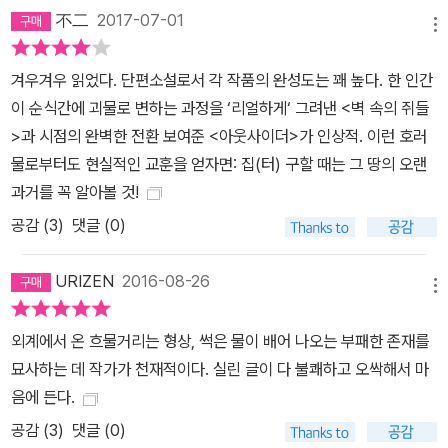
不二
2017-07-01
살리는 허버트 웨스트」는 『프랑켄슈타인』의 계보를 잇는 작품으로 의
메뉴
학도의 실험을 통해 생명과 죽음의 본질에 대한 질문을 던지고, 대표
작 「크툴루의 부름」에서는 프레이저의 『황금 가지』에서 시작되는 고
겨우겨우 읽었다. 단편소설로서 각 작품의 완성도는 꽤 높다. 한 인간
대 종교와 민속에 대한 폭넓은 인류학적 관심을 선보인다. 크툴루 신
이 순식간에 괴물로 변하는 과정을 ‘리얼하게‘ 그려낸 <벽 속의 쥐들
화로 대표되는 고대 종교와 신화, 주술에 관한 관심은 러브크래프트
>과 시점의 완벽한 전환 보여준 <아웃사이더>가 인상적. 이런 호러
의 문학 세계를 이루는 요소 중 가장 독특한 것이라 할 수 있을 것이
물로부터도 현실적인 교훈을 얻자면: 집(터) 구할 때는 그 땅의 오랜
다. 크툴루, 아자토스, 요그 소토스, 니알라토텝과 같은 러브크래프트
과거를 꼭 알아볼 것!
작품 속 일련의 신들은 인간에 대한 우주의 잔혹한 무관심을 표상하
공감 (
3
)
댓글 (0)
는 외계 존재일 뿐 사실상 신이라고 할 수 없다. 인간과 그들의 운명을
의인화한 그리스 신화의 신들 또한 공명정대함과는 거리가 멀지만 러
URIZEN
2016-08-26
메뉴
브크래프트의 작품 속 신들은 인간적인 요소조차 전혀 없는 그저 사
악한 악령일 뿐이다. 그들을 신으로 섬기는 고대 종교와 제의는 그들
외계에서 온 흐물거리는 형상, 썩은 물이 배어 나오는 부패한 존재를
의 사악한 의지를 어떻게든 달래기 위한 절망적 노력에 불과하다. 인
묘사하는 데 작가가 천재적이다. 실린 글이 다 불쾌하고 오싹해서 마
간에 대해 악의를 갖고 그들을 파멸시키려는 거대한 힘은 실체를 드
음에 든다.
러내지 않고 오직 사악한 악의로만 암시된다. 거대하고 불가해한 신
공감 (
3
)
댓글 (0)
화와 우주의 암흑의 힘은 끊임없이 인류를 위협한다. 그들은 모두 인