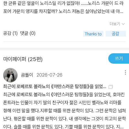
한 균류 같은 얼굴이 노리스일 리가 없잖아! ......노리스 가문이 드 라
러브크래프트의 작품 속에 등장하는 공포는 첫째가 지하, 두 번째가
포어 가문의 영지를 차지할까? 노리스 저놈은 살아남았는데 내 아들
죽음, 세 번째가 지구 외의 행성에서 오는 불길한 실제 형상에 관한 이
만 죽다니! ......저건 부두교야...... 저 얼룩무늬 뱀...... 뒈져 버려라. 손
야기의 형태로 표시된다. 나는 아파트 7층에 살고 있는데, 고층의 아
더보기
턴! 우리 가문이 하는 일을 보고 기절이나 하시지! 이 역겨운 돼지 새
파트에 사는 도시인임이 다행스럽다는 생각이 들 정도로 러브크래프
공감 (
1
)
댓글 (0)
끼, 맛을 즐기는 법을 톡톡히 가르쳐 주마...... 네 이놈, 나를 위해 그런
트의 지하 세계에 관한 집착은 말 그대로 그로테스크하다. 이이보다
식으로 애쓰는 겐가? ......마그나 마테르! 마그나 마테르! ......아티
한 세기 앞서 영국의 메리 셸리는 <프랑켄슈타인>이라는 생체 과학
스...... 신께서 너를 벌하시니...... 너에게 죽음의 기회가 있을진저! 불
자를 등장시켜 이미 죽은 사람들을 얼기설기 꿰매 한 생명체를 만든
쓰기
마이페이퍼 (25편)
행과 비탄이 내리리라. 영원히 네게 거하리라! ......운글...... 운글......
바 있으나, 이 새로운 생명체는 자기 번식 본성 또는 세상에 오직 혼자
르르르..... 크크크...... (98) 어린 시절의 기억을 돌이키면 오로지 슬
라는 외로움에 절망해 결국 극지방의 얼음나라로 향하는 운명이었으
곰돌이
2026-07-26
메뉴
픔과 공포만이 떠오르는 이는 불행하다. 갈색의 벽걸이 천과 케케묵
나, 러브크래프트가 만든 새로운 생명은 이것과 조금 다르다. 모두 열
은 책들로 온통 둘러싸인 음울한 방에서 보낸 고독한 시간을, 혹은 덩
최근에 로베르토 볼라뇨의 《야만스러운 탐정들》을 읽었...
세 작품을 다 소개할 수 없어 <시체를 되살리는 허버트 웨스트>만 예
굴에 칭칭 휘감긴 나무들의 뒤틀린 가지가 고요히 일렁이는 황혼 녘
최근에 로베르토 볼라뇨의 《야만스러운 탐정들》을 읽었는데, 호아킨
로 하여 <프랑켄슈타인>을 소환했던 바, 이 작가는 죽음의 본질과 죽
의 숲을 바라보며 두려움에 젖었던 시간을 되돌아보는 이는 비참하
폰트라는 인물이 자기 딸의 친구이자 젊은 시인인 벨라노와 리마를
음을 인위적으로 극복하는 방법에 대한 가설을 세운 한 똑똑한 의과
다. 신이 내게 준 몫은 그만큼이었다. 나는 망연했고, 좌절했으며, 무
향해 이런 말을 했다.지루할 때를 위한 문학이 있다. 그런 문학은 넘쳐
대학생이, 생명이란 근본적으로 기계작용에 의한 현상이란 전제, 즉
기력했고, 낙담했다. 그러나 지금은 이상하게도 마음이 편안하다. 또
난다. 평온할 때를 위한 문학이 있다. 내 생각에는 그것이 최고의 문학
대단히 유물론적인 입장에서 시체를 소생시킬 수 있는 약물 개발을
다른 삶으로 넘어가고 싶은 충동이 들 때면 그 시절의 말라붙은 기억
이다. 슬플 때를 위한 문학도 있다. 기쁠 때를 위한 문학이 있다. 지식
하는 과정과 결과를 섬뜩하게 묘사하고 있다. 의과대학생 허버트 웨