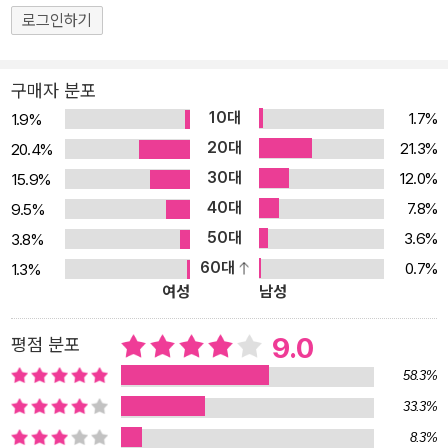
일상의 삶을 사는 현대인들에게 <세계문학 단편선>은 중심을 잃지
로그인하기
않고 삶과 사회, 나아가 세계를 바라볼 수 있는 더할 나위 없이 좋은
친구가 될 것이라 믿는다. 에드거 앨런 포를 계승한 20세기 공포문학
구매자 분포
의 제왕 하워드 필립스 러브크래프트, 그가 펼쳐 보이는 호스믹 코러
10대
1.7%
1.9%
의 일대 장관! ‘인류의 가장 오래되고 강력한 감정은 공포다. 그리고
20대
21.3%
20.4%
가장 오래되고 강력한 공포는 미지의 것에 대한 공포다.’ 하워드 필립
30대
12.0%
15.9%
스 러브크래프트가 「문학에서의 초자연적인 공포」라는 글에서 내린
40대
7.8%
9.5%
이 정의만큼 공포를 명확하게 설명하는 문장도 없을 것이다. 에드거
50대
3.6%
3.8%
앨런 포의 계승자로 20세기 공포문학의 제왕이라고 불리는 러브크래
60대
0.7%
1.3%
프트는 공포의 본질을 꿰뚫은 통찰력을 문학에 관철하고 실현시킨 작
여성
남성
가이다. 살아생전 출판사에 투고하는 원고마다 출간을 거절당하고 대
중들의 무관심 속에서 불우한 짧은 삶을 마쳤지만 현대 공포문학과
9.0
평점 분포
환상문학, 그리고 대중문화 전반에 끼친 러브크래프트의 영향은 실로
58.3%
지대하다. 스티븐 킹, 클라이브 바커, 로버트 블로흐와 같은 저명한 공
33.3%
포소설가들, 라틴아메리카 마술적 리얼리즘의 선구자 호르헤 루이스
8.3%
보르헤스, 조지 마틴, 레이 브래드버리에 이르는 작가들을 비롯하여