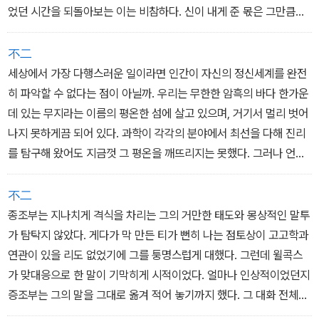
르르르..... 크크크...... (98)
었던 시간을 되돌아보는 이는 비참하다. 신이 내게 준 몫은 그만큼이
었다. 나는 망연했고, 좌절했으며, 무기력했고, 낙담했다. 그러나 지금
은 이상하게도 마음이 편안하다. 또 다른 삶으로 넘어가고 싶은 충동
不二
이 들 때면 그 시절의 말라붙은 기억에 절박하게 매달리곤 한다. (10
세상에서 가장 다행스러운 일이라면 인간이 자신의 정신세계를 완전
1)
히 파악할 수 없다는 점이 아닐까. 우리는 무한한 암흑의 바다 한가운
데 있는 무지라는 이름의 평온한 섬에 살고 있으며, 거기서 멀리 벗어
나지 못하게끔 되어 있다. 과학이 각각의 분야에서 최선을 다해 진리
를 탐구해 왔어도 지금껏 그 평온을 깨뜨리지는 못했다. 그러나 언젠
가는 조각조각 흩어져 있던 지식들이 합쳐져서 날것 그대로의 가공할
현실과 거기에 처한 우리의 끔찍한 처지가 드러나고 말 것이다. 그러
不二
면 우리는 광기에 빠지거나, 잔혹한 계몽의 빛에서 도망쳐서 평화롭
종조부는 지나치게 격식을 차리는 그의 거만한 태도와 몽상적인 말투
고 안전한 중세의 암흑시대로 돌아가려 할 것이다. (166)
가 탐탁지 않았다. 게다가 막 만든 티가 뻔히 나는 점토상이 고고학과
연관이 있을 리도 없었기에 그를 퉁명스럽게 대했다. 그런데 윌콕스
가 맞대응으로 한 말이 기막히게 시적이었다. 얼마나 인상적이었던지
증조부는 그의 말을 그대로 옮겨 적어 놓기까지 했다. 그 대화 전체를
대표하는 주제문이자 지극히 윌콕스다운 말이었다. ˝네, 만든 지 얼마