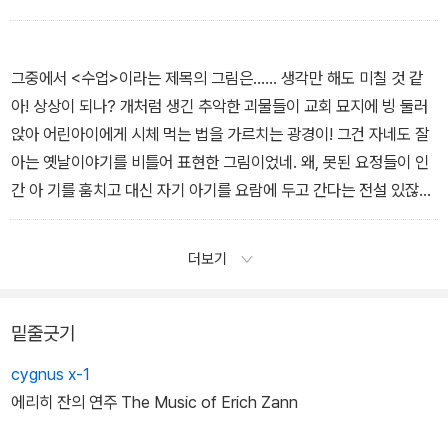
영하 2도까지 내리기도 했다. 물론 욕실과 연구실 쪽은 물이 얼거나
화학 실험에 지장이 생기면 안 되니 덜 춥도록 신경 써야 했다. 옆방에
사는 사람이 샛문에서 냉기가 새어 든다고 불평을 한다기에 내가 두
그중에서 <수업>이라는 제목의 그림은…… 생각만 해도 미칠 것 같
꺼운 커튼을 달아 주기도 했다. 무뇨스 박사는 어떤 기괴하고 병적인
아! 상상이 되나? 개처럼 생긴 추악한 괴물들이 교회 묘지에 빙 둘러
공포에 점점 더 시달리는 듯 보였다. 그는 끊임없이 죽음에 대한 이야
앉아 어린아이에게 시체 먹는 법을 가르치는 광경이! 그건 자네도 잘
기를 했지만 내가 조심스럽게 매장이나 장례 절차를 언급하면 공허하
아는 옛날이야기를 비틀어 표현한 그림이었네. 왜, 못된 요정들이 인
게 웃기만 했다. . - 「냉기」
간 아 기를 훔치고 대신 자기 아기를 요람에 두고 간다는 전설 있잖나.
그렇게 사라진 아기들이 자라서 어떤 존재가 되는지를 보여 주는 그
림이었던 거야. 그제야 나는 픽먼의 그림에 등장하는 인간과 괴물의
더보기
얼굴이 서로 닮았다는 걸 깨달았네. 픽먼은 반쯤 인간인 존재들이 서
서히 완전한 괴물로 변해 가는 과정을 그려서 진화를 냉소적으로 비
꼬고 있었어. 개 형상의 괴물이 인간이 진화한 존재라는 뜻이었지! -
밑줄긋기
「픽먼의 모델」
cygnus x-1
에리히 잔의 연주 The Music of Erich Zann