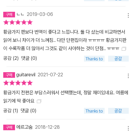
s』에 수록된 22편의 엄선된 단편 중에서 단편소설의 특성을 잘 살린
ㄴㄴ
2019-03-06
작품들을 뽑은 것이다. 방대한 러브크래프트의 작품들 가운데서 가장
메뉴
핵심적인 작품들로 러브크래프트의 공포문학을 감상하는 가장 좋은
길잡이의 역할을 할 것이다.
황금가지 판보다 번역이 좋다고 느낍니다. 둘 다 샀는데 비교하면서
읽어 보니 차이가 더 느껴짐.. 다만 단편집이라 ㅠㅠㅠㅠ 황금가지판
이 수록작품 더 많아서 그것도 같이 사야하는 것이 단점.. ㅠㅠㅠ
공감 (
2
)
댓글 (0)
guitarevil
2021-07-22
메뉴
황금가지 전편은 부담스러워서 선택했는데, 정말 재미있네요. 여름에
읽기에 딱 좋아요
공감 (
1
)
댓글 (0)
에르고숨
2018-12-28
메뉴