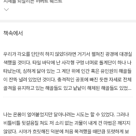
시체를 되살리는 허버트 웨스트
어, 닐 게이먼, 이토 준지, 기예르모 델 토로, 존 카펜터, 스튜어트 고
든에 이르기까지, 미술과 만화와 영화 장르의 장인들에게도 러브크래
프트의 코스믹 호러는 창작의 영감을 얻는 원천이 되었다.
책속에서
이 책에 실린 13편의 단편들은 영원히 보존할 가치가 있는 미국 문학
의 정전들을 꾸준히 펴내고 있는 '라이브러리 오브 아메리카'에서 펴
우리가 각오를 단단히 하지 않았더라면 거기서 펼쳐진 광경에 대경실
낸 러브크래프트의 <이야기들Tales>에 수록된 22편의 엄선된 단편
색했을 것이다. 타일 바닥에 난 사각형 구멍 너머로 돌계단이 하나 나
중에서 단편소설의 특성을 잘 살린 작품들을 뽑은 것이다.
타났는데, 심하게 닳아 있는 그 계단 위에 인간 혹은 유인원의 해골들
이 잔뜩 널려 있었던 것이다. 충격적인 공포에 빠진 듯한 자세로 전체
골격을 유지하고 있는 해골들도 있고 낱낱이 해체된 해골들도 있었는
데, 하나같이 쥐에 갉아 먹힌 흔적이 있었다. 두개골 부분을 보니 모두
지능이 낮은 크레틴병 환자나 원시 유인원의 뼈 같았다. - 「벽 속의 쥐
들」
나는 온몸이 얼어붙었지만 달아나려는 시도는 할 수 있었다. 그러나
비틀비틀 뒷걸음질 쳐도 저 소리 없는 괴물이 내게 건 마법은 깨지지
않았다. 시야가 흐릿해진 덕분에 처음 목격했을 때만큼 또렷하게 보