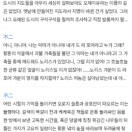
도시의 지도들을 아무리 세심히 살펴보아도 오제이유라는 이름의 길
은 없었다. 옛날에 만들어진 지도라서 지명이 바뀐 건가 싶었다. 그러
나그 오래된 도시의 구석구석을 철저히 조사하고 직접 발품까지 팔
아 가며 내가 아는 오제이유 가와 연관이 있을 법한 모든 곳을 뒤졌는
데도여전히 찾을 수가 없었다. 형이상학을 전공하던 가난한 대학
不二
생 시절에마지막 몇 달을 보내면서 에리히 잔의 연주를 들었던 그 집
아니, 아니야. 나는 악마가 아니야! 내가 드 라 포어라고 누가 그래?
도, 거리도,
황혼의 석굴에서 괴물 가축들을 몰던 그 악마는 내가 아니라고! 그 가
심지어 인근 지역마저도.
축들 중에 에드워드 노리스가 있었다니, 그럴 리가 없어! 그 흐늘흐늘
한 균류 같은 얼굴이 노리스일 리가 없잖아! ......노리스 가문이 드 라
포어 가문의 영지를 차지할까? 노리스 저놈은 살아남았는데 내 아들
만 죽다니! ......저건 부두교야...... 저 얼룩무늬 뱀...... 뒈져 버려라. 손
턴! 우리 가문이 하는 일을 보고 기절이나 하시지! 이 역겨운 돼지 새
不二
끼, 맛을 즐기는 법을 톡톡히 가르쳐 주마...... 네 이놈, 나를 위해 그런
어린 시절의 기억을 돌이키면 오로지 슬픔과 공포만이 떠오르는 이는
식으로 애쓰는 겐가? ......마그나 마테르! 마그나 마테르! ......아티
불행하다. 갈색의 벽걸이 천과 케케묵은 책들로 온통 둘러싸인 음울
스...... 신께서 너를 벌하시니...... 너에게 죽음의 기회가 있을진저! 불
한 방에서 보낸 고독한 시간을, 혹은 덩굴에 칭칭 휘감긴 나무들의 뒤
행과 비탄이 내리리라. 영원히 네게 거하리라! ......운글...... 운글......
틀린 가지가 고요히 일렁이는 황혼 녘의 숲을 바라보며 두려움에 젖