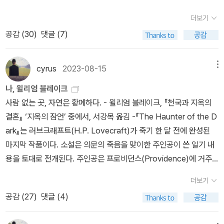
에 절박하게 매달리곤 한다. (101) 세상에서 가장 다행스러운 일이라
에 갈증을 느낄 때를 위한 문학이 있다. 절망할 때를 위한 문학이 있
스트는 “영혼이라는 건 신화에 불과”하다고 주장하는 헤겔을 신봉한
더보기
면 인간이 자신의 정신세계를 완전히 파악할 수 없다는 점이 아닐까.
다. 이 마지막 문학이 울리세스 리마와 벨라노가 하고 싶어 한 문학이
다. 그리하여 나름대로 생명을 소생시키는 화학물질을 개발하였으며,
우리는 무한한 암흑의 바다 한가운데 있는 무지라는 이름의 평온한
공감 (
30
)
댓글 (7)
다. 곧 알겠지만 심각한 오류이다. 예를 들어 평온하고 교양 있고 대체
대학 3학년 시절부터 죽음의 상태에서 다시 생명을 주는 실험을 하기
섬에 살고 있으며, 거기서 멀리 벗어나지 못하게끔 되어 있다. 과학이
로 건전한 생활을 하는 성숙한 독자, 즉 평균적인 독자를 생각해보자.
위해 무수한 실험동물을 학살해 드디어 헌신적인 의사이자 의대 학장
각각의 분야에서 최선을 다해 진리를 탐구해 왔어도 지금껏 그 평온
책과 문학지를 구매하는 사람을. 자 그 사람이 여기 있다. 그 사람은
인 앨런 할시 박사에 의하여 더 이상의 동물 생체실험을 금지당하고
cyrus
2023-08-15
메뉴
을 깨뜨리지는 못했다. 그러나 언젠가는 조각조각 흩어져 있던 지식
차분할 때를 위해, 평온할 때를 위해 쓰인 문학을 읽을 수 있다. 또한
만다. 화자 ‘나’는 일견 천재성이 돋보이는 웨스트와 동기이지만 기꺼
나, 윌리엄 블레이크
들이 합쳐져서 날것 그대로의 가공할 현실과 거기에 처한 우리의 끔
터무니없거나 유감스러운 공모(共謀) 없이 비판적인 눈으로 그리고
이 그의 조수 노릇을 하여 실험에 참가했던 것인데, 이런 상황에 처하
사람 없는 곳, 자연은 황폐하다. - 윌리엄 블레이크, 『천국과 지옥의
찍한 처지가 드러나고 말 것이다. 그러면 우리는 광기에 빠지거나, 잔
냉철하게 다른 모든 종류의 문학을 읽을 수 있다. (...) 사람이 평생을
자 웨스트는 곧바로 어떻게든 신선한 인간 시체를 구해서 비밀리에
결혼』 ‘지옥의 잠언’ 중에서, 서강목 옮김 -『The Haunter of the D
혹한 계몽의 빛에서 도망쳐서 평화롭고 안전한 중세의 암흑시대로 돌
절망하면서 살 수는 없다. 몸이 결국 말을 듣지 않게 되고, 고통은 결
실험을 지속하고자 언덕 뒤에 버려진 농가에 수술실과 실험실을 마련
ark』는 러브크래프트(H.P. Lovecraft)가 죽기 한 달 전에 완성된
아가려 할 것이다. (166) 종조부는 지나치게 격식을 차리는 그의 거
국 견딜 수 없어지고, 총명함은 차가운 세찬 물줄기 속에 사라진다. 절
하기에 이른다. 하지만 아무 시체나 다 실험에 사용할 수 있는 게 아니
마지막 작품이다. 소설은 의문의 죽음을 맞이한 주인공이 쓴 일기 내
만한 태도와 몽상적인 말투가 탐탁지 않았다. 게다가 막 만든 티가 뻔
망하는 독자는 결국 책과 멀어지고, 필연적으로 절망만 하는 사람이
라서, 서양인들이 흔히 하듯 죽은 다음에 방부처리를 한 시신은 결코
용을 토대로 전개된다. 주인공은 프로비던스(Providence)에 거주
히 나는 점토상이 고고학과 연관이 있을 리도 없었기에 그를 퉁명스
된다. 아니면 절망을 치료한다! (...) 광맥을 고갈시키지 말라고! 겸허
소생시킬 수 없으며, 죽은 후 시간이 지나 뇌와 장기에 치명적 상처를
하는 공포소설 작가 로버트 해리슨 블레이크(Robert Harrison Bla
럽게 대했다. 그런데 윌콕스가 맞대응으로 한 말이 기막히게 시적이
해지라고! 미지의 땅에서 찾아 헤매고 방황하라고! 그렇게 하되 빵 부
입은 시신 역시 사용할 수 없어 될 수 있는 대로 죽은 지 얼마 안 되어
더보기
ke)다. 그는 아무도 살지 않은 음산한 교회에 호기심을 느낀다. 교회
었다. 얼마나 인상적이었던지 증조부는 그의 말을 그대로 옮겨 적어
스러기나 하얀 조약돌 같은 생명줄은 유지한 채! (《야만스러운 탐정
묻힌 시신을 찾기에 이르러 실험실 역시 공동묘지에 인접한 장소, 인
공감 (
27
)
댓글 (4)
건물에 들어간 블레이크는 지하실을 조사하다가 상자를 발견한다. 그
놓기까지 했다. 그 대화 전체를 대표하는 주제문이자 지극히 윌콕스
들 1》, p. 321)기존 문단의 질서에 맞서 자신들만의 문학을 꿈꾸던 반
적이 드문 곳으로 물색을 했던 것. 어때, 으스스하시지? 그러다가 마
가 열어본 상자 속에 ‘빛나는 트라페조헤드론(Shining Trapezohe
다운 말이었다. '네, 만든 지 얼마 안 된 물건이긴 합니다. 어젯밤 제가
항심 가득한 청년들에게 건넨 조언이었다. 물론 아무도 귀를 기울이
침내 젊고 건장한 노동자가 연못에서 익사한 사건이 벌어진다. 이 건