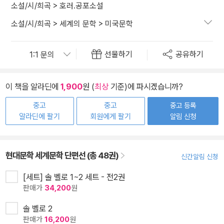
소설/시/희곡
>
호러.공포소설
소설/시/희곡
>
세계의 문학
>
미국문학
선물하기
공유하기
이 책을 알라딘에
1,900
원 (
최상
기준)에 파시겠습니까?
중고
중고
중고 등록
알라딘에 팔기
회원에게 팔기
알림 신청
현대문학 세계문학 단편선 (총 48권)
신간알림 신청
[세트] 솔 벨로 1~2 세트 - 전2권
판매가
34,200
원
솔 벨로 2
판매가
16,200
원