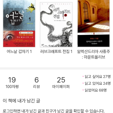
게는 문학의 변방으로 여겨져 왔던 나라들의 대표적 단편 작가들도
활발히 소개해 단편소설의 발전이 문화의 중심지에 국한된 것이 아니
라 도처에서 이루어져 왔음을 독자들이 확인할 수 있게 할 것이다. 현
대 대중문화의 성장은 전 세계적으로 미스터리, 호러, SF 등 문학 장
르의 분화를 촉진했는데 이러한 장르문학의 형성에도 단편소설은 결
정적인 역할을 했다. 그러한 장르문학의 형성과 발전에 크게 기여한
작가들의 단편 역시 새롭게 조명할 것이다. 21세기인 현재에 이르기
어느날 갑자기 1
러브크래프트 전집 1
알렉산드리아 사중주
까지 단편소설은 그리스 신화가 그러했듯이 삶의 불변하는 단면을 촌
: 마운트올리브
철살인의 관찰력과 응축된 예술적 형식으로 꾸준히 생산해 왔다. 작
가들이 저마다의 개성으로 그린 칼로 베어낸 듯 날카로운 인생의 다
양한 단면들은 시공을 초월해 오늘의 우리에게도 깊은 감동을 준다.
읽고 싶어요 27명
19
6
25
새로운 문학적 기법과 실험의 도입을 통해 단편소설은 현재도 계속
읽고 있어요 24명
100자평
리뷰
마이페이퍼
진화, 확장되고 있다. 작가의 예술적 열정이 가장 뜨겁게 투영된 다양
읽었어요 68명
한 개성의 다채로운 단편들을 통해 문학이 제공할 수 있는 최고의 통
이 책에 내가 남긴 글
찰과 재미를 느낄 수 있을 것이다. 에드거 앨런 포는 문학작품은 독자
로그인하면 내가 남긴 글과 친구가 남긴 글을 확인할 수 있습니다.
가 앉은자리에서 다 읽을 수 있을 정도로 짧아야 한다고 말했다. 바쁜