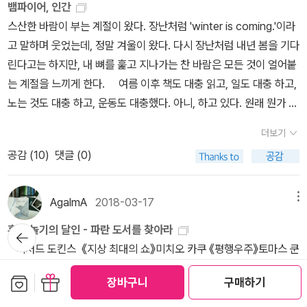
소설의 훌륭한 선집으로 현대문학 단편선을 꼽을 수 있다. 코즈믹 호
에 원근법은 없으며 인물 형태도 단순하다. 그림 분위기가 전체적으
뱀파이어, 인간
것 자체가 고역이다. 남편은 일단 대충 주문을 마치고, 아내가 주문하
니아의 드리나강 위에 놓인 한 다리가 무슨 이야기를 한다는 걸까. 시
에 가히 <구미호> 이야기보다 몇 배 으스스, 오소소 소름 돋는 건 보
수 없다. 그들의 정체성 및 사회적 지위와 관련된 인종과 계급은 피해
러에 흠뻑 빠질 수 있는 소설로만 딱 모아놨다. 입문자에게는 무조건
로 어둡고, 기괴하고, 우울한 편이다. * [절판] 하워드 필립스 러브크
스산한 바람이 부는 계절이 왔다. 장난처럼 'winter is coming.'이라
는 동안 화장실을 다녀오겠다면서 자리를 뜬다. 물맛도 시원찮으니
작은 다리를 둘러싼 오래된 전설과 마을 사람들의 이야기부터 천천히
장!
자 집단 내에 차별을 생산한다. 여성은 단순하지 않다. 여성은 살아가
이 책을 추천한다.책 수집가를 위해 러브크래프트 소설 전집도 나와
래프트 《공포 문학의 매혹》 (북스피어, 2012년)내성적인 성격의 러
고 말하며 웃었는데, 정말 겨울이 왔다. 다시 장난처럼 내년 봄을 기다
세수라도 하고 오면 정신 좀 날 것 같다는 그. 남편이 화장실을 간 동
풀어낸다. 오스만 제국 시절 세워진 그 다리는 수백 년 동안 사람들이
는 과정이 비슷하고, 공통된 차별을 경험하는 단일하고 매끄러운 존
있다. 이 중에서 훌륭한 소설들은 1-3권에 몰려있으니 이 책들부터
브크래프트는 어렸을 때부터 집에서만 지냈다. 집과 그곳에 있는 책
린다고는 하지만, 내 뼈를 훑고 지나가는 찬 바람은 모든 것이 얼어붙
안 결국 남편과 같은 메뉴를 주문한 아내는 무료한 터에 카페 안을 이
살아가고 사라지는 시간을 지켜봤고, 제국이 바뀌고 전쟁이 휩쓸고
재가 아니다. 이방인을 향한 곱지 않은 시선, 거기서부터 생긴 편견과
읽어보도록 하자.3. 공포 문학론공포 문학 (특히, 고딕 소설)에 대해
들은 러브크래프트에게는 ‘지상 낙원’이었다. 러브크래프트는 왕성한
는 계절을 느끼게 한다. 여름 이후 책도 대충 읽고, 일도 대충 하고,
리저리 둘러보다가 자기를 쳐다보는 남자들과 눈이 마주친다.카페 주
지나가는 시간도 묵묵히 견뎌냈다. 수백 년을 같은 자리를 지킨 다리
차별은 아주 질긴 생명력으로 지금도 다양한 형태로 자라나고 있다.
러브크래프트가 쓴 에세이 [공포 문학의 매혹]도 읽어볼 수 있다.공포
독서를 통해 집 밖 세상을 이해했고, 이를 토대로 자신만의 시선이 반
노는 것도 대충 하고, 운동도 대충했다. 아니, 하고 있다. 원래 뭔가 열
인이 이윽고 주문한 음식을 가져오는데, 이상하다. 남편은 왜 이렇게
라면, 웬만한 역사책보다 더 많은 사람의 삶과 시간을 품고 있을지도
인종 혐오와 차별은 잘라내도 그 자리에 또 다른 머리가 생기는 신화
문학 작가가 쓴 공포 문학에 관한 에세이로 스티븐 킹의 [죽음의 무
영된 소설을 썼다. 러브크래프트는 특이하고 난해한 윌리엄 블레이크
심히 하는 걸 좋아하지 않지만, 막상 시작하면 열심히 하곤 했는데, 계
오지 않는 걸까? 게다가 또 다른 남자가 화장실을 들어갔다 나오는데
모르겠다. 어쩌면 이 다리가 간직한 것은 거대한 역사의 기록만은 아
속 괴물 히드라(Hydra)와 같다. [대구 장르문학 전문 책방 <환상문
더보기
도]도 있다.단순히 에세이가 아니라 문학 비평에 가까운 글을 읽어보
의 글과 그림은 분명히 알고 있다. 그가 쓴 《공포 문학의 매혹》은 러
절이 추워지면 겨울잠을 자야하는 것처럼 몸이 말을 듣지 않는다. 이
도 남편은 나올 줄을 모른다. 간단히 세수만 하고 오겠다더니 변비에
닐 것이다. 사람들이 기억하고 이야기로 남긴 순간들, 그리고 그들이
학> 여름 호러 독서 모임 선정 도서] * 하워드 필립스 러브크래프트,
공감 (
10
)
댓글 (0)
려면, 마크 피셔의 [기이한 것과 으스스한 것]을 추천한다. 문학사 내
브크래프트 본인의 독서 편력으로 구축된 공포 문학 개론서다. 이 책
번 주에도 모든 걸 열심히 하려다가 감기에 걸렸다. 감기 기운을 느끼
라도 걸렸는지 이 사람은 대체 어떻게 된 것일까. 아내는 초초해진다.
잊어버린 시간까지도 함께 품고 있는 것이 아닐까.사람들이란 자기들
김지현(아밀) 옮김 《하워드 필립스 러브크래프트: 크툴루의 부름 외
에서 공포 문학의 위치나 비교를 원한다면, 프랑코 모레티의 [공포의
에 러브크래프트가 생각하는 공포 문학의 정의와 공포 문학 작가들의
자마자 병원에 달려가서 주사를 맞고 약을 처방받았다. 어차피 일주
그리고 왠지 카페 안 남자들이 자신을 더 집요하게 쳐다보는 것 같다.
이 이해할 수 있고 전설로 바꿀 수 있는 것들만을 기억하고 다시 곱씹
12편》 (현대문학, 2014년) * 하워드 필립스 러브크래프트, 정진영
변증법]을 읽어볼 수 있긴 하다. 다만, 이 책에서 러브크래프트 소설
계보를 확인할 수 있다. 이 책에서 러브크래프트는 윌리엄 블레이크
일 아플 거라면 좀 편하게 아프자 싶어서. 영화 '뱀파이어와의 인터
아무래도 이상하다고 생각한 아내는 화장실을 들어갔다 나오는 한 남
AgalmA
2018-03-17
메뉴
어 이야기하는 법이다. 그 밖의 다른 것들은 무엇이 되었든 간에 여러
(정탄) 옮김 《러브크래프트 전집 1》 (황금가지, 2009년) * 하워드
을 직접적으로 소개하고 있지 않고, 읽으려면 문학사에 대한 전반적
의 ‘혼돈에 빠진 환영’이 영국식 기괴한 이야기의 전형 중 하나라고 언
뷰'를 다시 봤다. 문득 원작 소설이 궁금해서 앤 라이스 소설을 대량
자에게 “화장실 안에서 내 남편을 보지 못했느냐” 묻는데, 남자는 화
가지 자연 현상들에 대해 무관심하듯 그렇게 특별한 흔적을 남기는
필립스 러브크래프트, 정진영, 류지선 옮김 《러브크래프트 전집 4》
혼자 놀기의 달인 - 파란 도서를 찾아라
뒤로가
인 이해가 필요하다. 4. 패러디[Project LC.RC 세트]한국 SF 작가
급한다. ‘환영’은 러브크래프트가 소설 속 인물을 설정할 때 자주 쓰는
샀고, 미드 '트루 블러드'를 이제서야 보고 샬레인 해리스 소설을 읽기
장실 안에 아무도 없다고 말한다. 아무도 없다니! 아무도! 믿을 수가
기
법도 없이 사람들 사이를 지나갈 뿐인 것이다. 이런 것들은 사람들의
(황금가지, 2012년)고대부터 존재해온 ‘인종 차별’ 히드라는 러브크
리처드 도킨스 《지상 최대의 쇼》미치오 카쿠 《평행우주》토마스 쿤
들이 모여서 러브크래프트 소설을 재해석한 시리즈가 있다. 몇몇 소
개념이다. 『The Haunter of the Dark』의 로버트 블레이크처럼 다
시작했다. 어쩌면 나는 '뱀파이어'라는 존재를 지나치게 환상적인 존
없는 아내는 이제 너무나 불안해서 카페 주인에게 화장실 안에 좀 들
상상력을 건드리지도 그들의 기억 속에 남아 있지도 않는 법이니까.
래프트(Howard Phillips Lovecraft)의 소설 속에서도 살고 있
《과학혁명의 구조》(조금만 더 읽으면 완독인데 이걸 못하고 시간이
설은 러브크래프트가 가진 문제점을 오히려 비트는 방식으로 패러디
른 러브크래프트의 소설 속 주인공들도 처음에 불가사의한 현상과 물
재로 느끼는 건지도 모르겠다. 하지만 뱀파이어가 나오는 소설이든
보관함담기
선물하기
어가 봐달라고 부탁한다. 주인은 투덜대면서 화장실을 들어가는데,
장바구니
구매하기
(p. 32)알라 알아스와니 《야쿠비얀 빌딩》1934년 아르메니아인 사
다. 러브크래프트는 우주에서 온 미지의 존재가 등장하는 공포소설을
지나 어느새 다 까먹음...어휴....)자크 모노 《우연과 필연》제임스 글
를 시도했으니 읽어볼 만하다.맷 러프 - [러브크래프트 컨트리]러브
체에 호기심을 느낀다. 하지만 위험한 호기심은 그들을 혼돈에 빠뜨
영화든 드라마든 뮤지컬이든 보다보면, 그들의 외모나 탄생 여부를
어라?! 정말 아무도 없는 게 아닌가. 대체 이 남편은 어디로 갔을까,
업가 하굽 야쿠비얀이 카이로 중심가에 지은 10층짜리 유럽풍 건물.
쓴 ‘공포문학의 대가’다. 러브크래프트가 만든 괴물들은 소름 끼칠 정
릭 《카오스》앨런 월리스 《뇌의식과 과학》과학 책은 지구 이미지 들