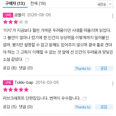
구매자 (13)
전체 (19)
다. 지옥과 심판의 묵시에 대한 청교도적인 두려움을 깔고 있는 호손
과 포의 작품들처럼 러브크래프트의 작품들 역시 기독교적인 최후의
곰돌이
2026-08-06
메뉴
심판의 영향이 짙게 깔려 있다. 낡은 저택, 고성, 폐허, 황폐한 자연 등
인간 문명의 쇠락과 몰락을 암시하는 배경들은 현대인들이 오래되고
‘미지’가 지금보다 훨씬 가까운 두려움이던 시대를 떠올리며 읽었다.
잊혀진 역사와 만나는 장치라고 할 수 있다. 러브크래프트 소설에서
그 불안이 얼마나 컸기에 한 인간의 상상력을 이렇게까지 밀어붙인
의 고딕적인 배경은 단순한 무대가 아니라 그 자체로 작품의 주제이
걸까. 봤지만 설명할 수 없고 말해도 믿어주지 않으며 결국 홀로 견뎌
고 등장인물들과 마찬가지로 독자에게 말을 거는 주체이다. 러브크래
야 하는 그 고독이 이해할 수 없는 것 앞에 선 인간의 두려움과 맞닿은
프트 공포문학의 중요한 또 하나의 요소는 SF적인 소재이다. 어릴 적
소설 같았다.
부터 천문학과 화학에 심취했던 러브크래프트는 과학을 작품의 주요
공감 (
8
)
댓글 (0)
모티프로 삼았고 그의 작품 중 상당수는 SF로도 분류가 가능하다. 운
석 충돌로 황폐해진 한 농장의 일대기를 그린 「우주에서 온 색채」는
Tokki-bap
2014-03-05
천문학적 통찰을 토대로 바이러스나 핵으로 초토화되는 인류의 자화
메뉴
상을 예견한 수작이다. 고성을 배경으로 벌어지는 인신 제의의 공포
러브크래프트 단편집입니다. 번역이 우수합니다.
를 담은 「벽 속의 쥐들」은 한 가문의 몰락에 관한 일대기를 다윈주의
공감 (
5
)
댓글 (0)
이론으로 해석하는 독창성을 발휘한다. 「금단의 저택」은 뱀파이어 이
야기에 물리학과 화학의 견지를 차용한 독특한 SF이며, 「시체를 되