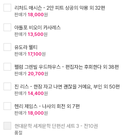
리처드 매시슨 - 2만 피트 상공의 악몽 외 32편
판매가
18,000
원
아돌포 비오이 카사레스
판매가
13,500
원
유도라 웰티
판매가
17,100
원
펠럼 그렌빌 우드하우스 - 편집자는 후회한다 외 38편
판매가
20,700
원
진 리스 - 한잠 자고 나면 괜찮을 거예요, 부인 외 50편
판매가
14,400
원
헨리 제임스 - 나사의 회전 외 7편
판매가
18,000
원
현대문학 세계문학 단편선 세트 3 - 전10권
품절