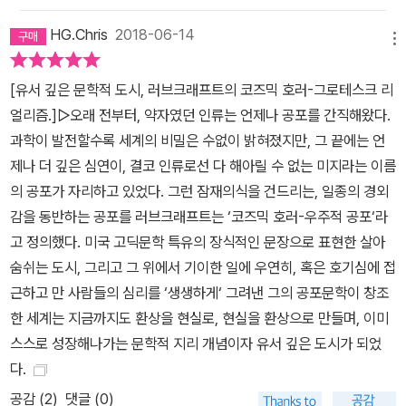
간에게 적대적이다. 그 적대는 어떤 신의 섭리나 선악에 따른 천벌도,
HG.Chris
2018-06-14
단죄도, 복수도, 인간이 이해할 수 있는 그 무엇도 아니다. 태곳적 존
메뉴
재들과 미지의 것들이 대체 무엇을 원하고 왜 인간을 파멸로 몰아가
[유서 깊은 문학적 도시, 러브크래프트의 코즈믹 호러-그로테스크 리
는지 독자들은 알 수 없다. 고딕문학의 전통에 과학과 신화학을 결합
얼리즘.]▷오래 전부터, 약자였던 인류는 언제나 공포를 간직해왔다.
시킨 러브크래프트의 공포문학은 미증유의 공포를 창조해 현재까지
과학이 발전할수록 세계의 비밀은 수없이 밝혀졌지만, 그 끝에는 언
도 수많은 독자들을 전율하게 만들고 있다. 공포는 미지의 것으로부
제나 더 깊은 심연이, 결코 인류로선 다 해아릴 수 없는 미지라는 이름
터 온다. 인간 게놈 지도가 분석되고 태양계 저 너머까지 탐사선을 쏘
의 공포가 자리하고 있었다. 그런 잠재의식을 건드리는, 일종의 경외
아 보내는 등 과거에 미지의 것에 속했던 영역들이 속속 인간 지식의
감을 동반하는 공포를 러브크래프트는 ‘코즈믹 호러-우주적 공포‘라
체계로 수렴되고 있다. 신화와 종교에 의존했던 인간의 기원과 우주
고 정의했다. 미국 고딕문학 특유의 장식적인 문장으로 표현한 살아
의 모습에 관해 과학은 상당할 정도로 그 답을 제시해 놓고 있다. 하지
숨쉬는 도시, 그리고 그 위에서 기이한 일에 우연히, 혹은 호기심에 접
만 그러한 지식의 발전으로도 파악할 수 없는 신화와 종교의 영역, 파
근하고 만 사람들의 심리를 ‘생생하게‘ 그려낸 그의 공포문학이 창조
멸에 대한 두려움 등은 인간 무의식 깊숙한 곳에 잠재되어 있다. 러브
한 세계는 지금까지도 환상을 현실로, 현실을 환상으로 만들며, 이미
크래프트의 공포문학은 해소할 길 없는 인간의 원초적인 두려움을 환
스스로 성장해나가는 문학적 지리 개념이자 유서 깊은 도시가 되었
기하게 만드는 강력한 촉매이다. 이 책에 실린 13편의 단편들은 영원
다.
히 보존할 가치가 있는 미국 문학의 정전들을 꾸준히 펴내고 있는 '라
공감 (
2
)
댓글 (0)
이브러리 오브 아메리카‘에서 펴낸 러브크래프트의 『이야기들Tale