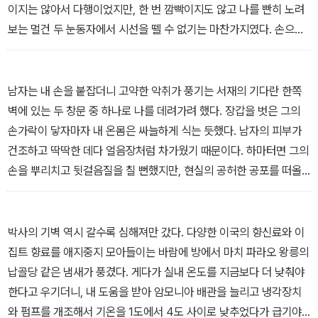
이지는 않아서 다행이었지만, 한 번 깜빡이지도 않고 나를 빤히 노려
보는 멀건 두 눈동자에서 시선을 뗄 수 없기는 마찬가지였다. 손으로
눈을 가리고 싶었지만 너무 충격을 받아 팔이 내 뜻대로 움직이지 않
았다. 균형을 잃고 휘청거리다가 발이 몇 발짝 앞으로 디뎌져 썩은 고
깃덩어리 같은 그 괴물에 더욱 가까워졌다. 놈이 내뿜는 텅 빈 숨소리
남자는 내 손을 붙잡더니 고약한 악취가 풍기는 서재의 기다란 한쪽
가 귓가에 들리는 것만 같아서 미쳐 버릴 지경이었다. 그래도 거리를
벽에 있는 두 창문 중 하나로 나를 데려가려 했다. 장갑을 벗은 그의
바싹 좁혀 오는 괴물을 떨쳐 내려고 가까스로 한 손을 내밀 수는 있었
손가락이 닿자마자 내 온몸은 싸늘하게 식는 듯했다. 남자의 피부가
다. 그 악몽 같던 순간, 황금 아치 아래로 괴물이 내뻗은 썩어 문드러
건조하고 딱딱한 데다 얼음장처럼 차가웠기 때문이다. 하마터면 그의
진 앞발이 내 손과 닿았다. - 「아웃사이더」
손을 뿌리치고 뒷걸음질을 칠 뻔했지만, 현실의 공허한 공포를 떠올
린 나는 다시금 마음을 다잡고 어디건 그가 이끄는 대로 따라가 보기
로 결심했다. - 「그 남자」
박사의 기벽 역시 갈수록 심해져만 갔다. 다양한 이국의 향신료와 이
집트 향료를 애지중지 모아들이는 바람에 방에서 마치 파라오 왕릉의
납골당 같은 냄새가 풍겼다. 게다가 실내 온도를 지금보다 더 낮춰야
한다고 우기더니, 내 도움을 받아 암모니아 배관을 늘리고 냉각장치
와 펌프를 개조해서 기온을 1도에서 4도 사이로 낮추었다가 급기야