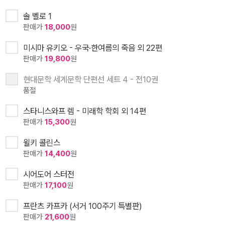
솔 벨로 1
판매가
18,000
원
미시마 유키오 - 우국·한여름의 죽음 외 22편
판매가
19,800
원
현대문학 세계문학 단편선 세트 4 - 전10권
품절
스타니스와프 렘 - 미래학 학회 외 14편
판매가
15,300
원
윌키 콜린스
판매가
14,400
원
시어도어 스터전
판매가
17,100
원
프란츠 카프카 (서거 100주기 특별판)
판매가
21,600
원