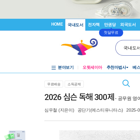
HOME
전자책
만권당
외국도서
국내도서
첫달무료
국내도
분야보기
오뒷세이아
추천마법사
베
무료배송
소득공제
2026 심슨 독해 300제
- 공무원 영
심우철
(지은이)
공단기(에스티유니타스)
2025-0