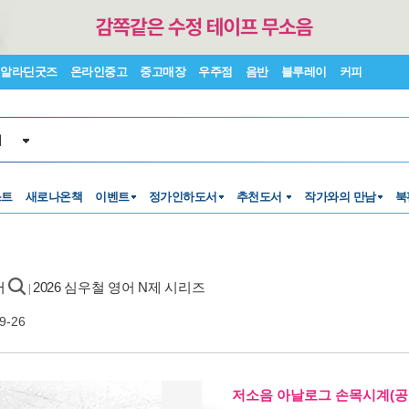
알라딘굿즈
온라인중고
중고매장
우주점
음반
블루레이
커피
서
스트
새로나온책
이벤트
정가인하도서
추천도서
작가와의 만남
북
어
2026 심우철 영어 N제 시리즈
|
9-26
저소음 아날로그 손목시계(공