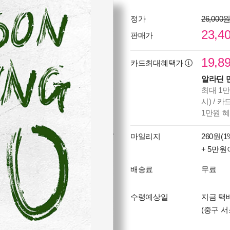
정가
26,000
23,4
판매가
19,8
카드최대혜택가
알라딘 
최대 1만
시) / 
1만원 
마일리지
260원(1
+ 5만원
배송료
무료
수령예상일
지금 택
(중구 서