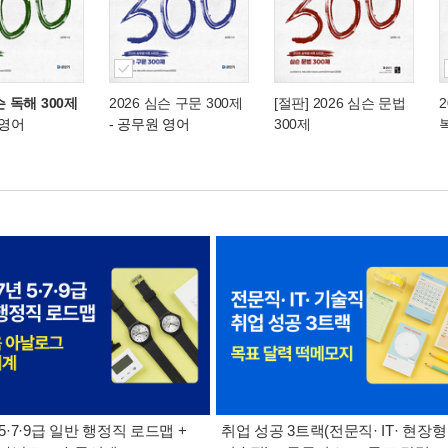
슨 독해 300제
2026 심슨 구문 300제
[절판] 2026 심슨 문법
2
 영어
- 공무원 영어
300제
 5·7·9급 일반 행정직 로드맵 +
취업 성공 3트랙(전문직· IT· 현장형