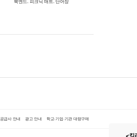
북엔드. 피크닉 매트. 단어장
위한 올인원 + 아크릴
·공급사 안내
광고 안내
학교·기업·기관 대량구매