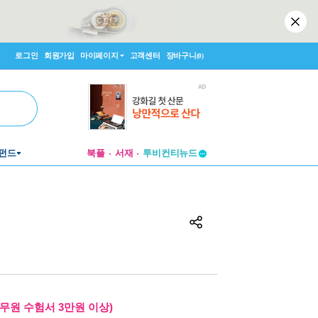
로그인
회원가입
마이페이지
고객센터
장바구니
(0)
투비컨티뉴드
펀드
북플
서재
창작플랫폼
투비컨티뉴드
무원 수험서 3만원 이상)