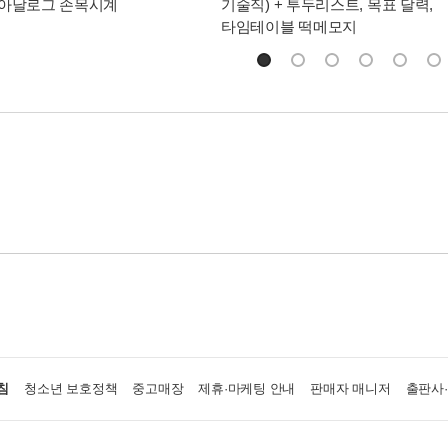
 아날로그 손목시계
기술직) + 투두리스트, 목표 달력,
타임테이블 떡메모지
침
청소년 보호정책
중고매장
제휴·마케팅 안내
판매자 매니저
출판사