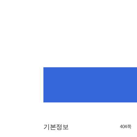
기본정보
404쪽