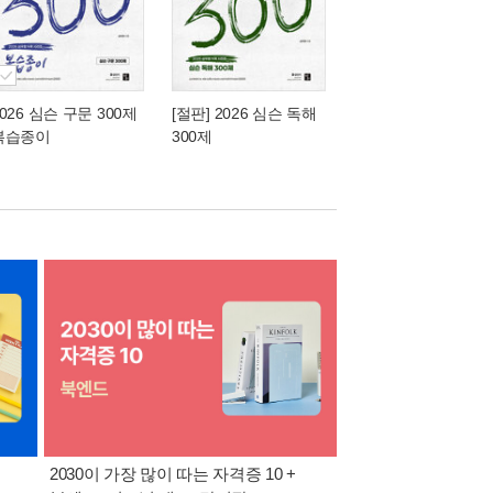
026 심슨 구문 300제
[절판] 2026 심슨 독해
복습종이
300제
2030이 가장 많이 따는 자격증 10 +
반도체·공사공단 취업