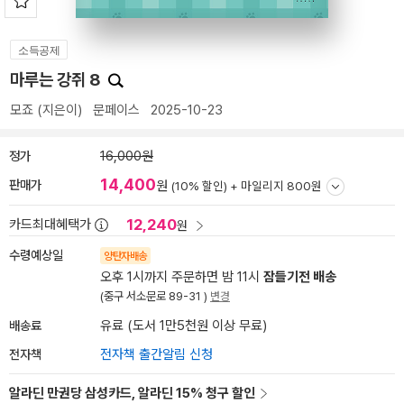
소득공제
마루는 강쥐 8
모죠
(지은이)
문페이스
2025-10-23
정가
16,000원
14,400
판매가
원
(10% 할인) +
마일리지 800원
12,240
카드최대혜택가
원
수령예상일
양탄자배송
오후 1시까지 주문하면 밤 11시
잠들기전 배송
(중구 서소문로 89-31 )
변경
배송료
유료 (도서 1만5천원 이상 무료)
전자책
전자책 출간알림 신청
알라딘 만권당 삼성카드, 알라딘 15% 청구 할인