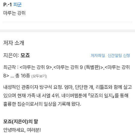
P.-1
피군
마루는 강쥐
저자 소개
지은이:
모죠
저자파일
신간알림 신청
최근작 :
<마루는 강쥐 9>
,
<마루는 강쥐 9 (특별판)>
,
<마루는 강쥐
8>
… 총 16종
(모두보기)
내성적인 관종이자 방구석 요정. 엄마, 단단한 개, 리틀죠와 함께 살고
있으며 현재 가족 내 서열 4위. 네이버웹툰에 『모죠의 일지』를 통해
훌륭한 집순이로서의 일상을 기록해 왔다.
모죠(지은이)의 말
안녕하세요, 여러분!