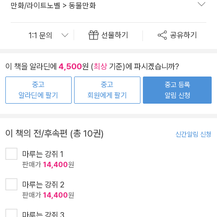
만화/라이트노벨
>
동물만화
선물하기
공유하기
이 책을 알라딘에
4,500
원 (
최상
기준)에 파시겠습니까?
중고
중고
중고 등록
알라딘에 팔기
회원에게 팔기
알림 신청
이 책의 전/후속편 (총 10권)
신간알림 신청
마루는 강쥐 1
판매가
14,400
원
마루는 강쥐 2
판매가
14,400
원
마루는 강쥐 3