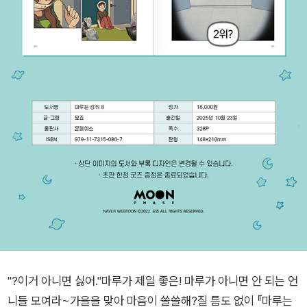
"?이거 아니면 싫어."마루가 제일 좋은! 마루가 아니면 안 되는 언
니들 모여라~가을을 맞아 마음이 쓸쓸해?질 틈도 없이 『마루는