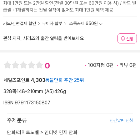
최대 1만원 또는 2만원 할인(전월 30만원 또는 60만원 이용 시) / 카드 발
급월 +1개월까지는 전월 실적이 없어도 최대 1만원 혜택 제공
카드/간편결제 할인
무이자 할부
소득공제 650원
관심 저자, 시리즈의 출간 알림을 받아보세요
신청
0
100자평 0편
리뷰 0편
세일즈포인트
4,303
동물만화 주간 25위
328쪽
148*210mm (A5)
426g
ISBN 9791173150807
주제분류
신간알림 신청
만화/라이트노벨
>
인터넷 연재 만화