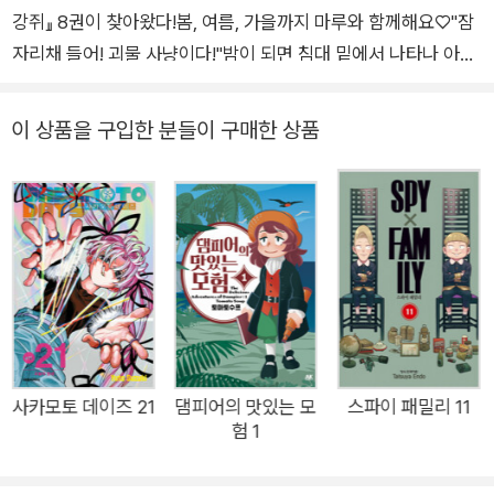
강쥐』 8권이 찾아왔다!봄, 여름, 가을까지 마루와 함께해요♡"잠
자리채 들어! 괴물 사냥이다!"밤이 되면 침대 밑에서 나타나 아이
를 끌고 가는 괴물이 있다고?하지만 마루는 괴물 따위 무섭지 않
지. 잠자리채 하나면 준비 완료!공개합니다, 마루가 알려주는 괴
이 상품을 구입한 분들이 구매한 상품
물 사냥 필승 비법~"조심해! 외계인한테 잡혀간다!"아무도 본 적
없는 301호 주민의 비밀은? 외계인?!설마 지구를 침략하러 온 걸
까? 하지만 왠지 좋은 외계인 같다?.우주 식물에 UFO까지 보여
주는 이웃집 외계인, 너의 정체가 궁금해!웹툰 92~104화 수록!
단행본에서만 볼 수 있는 특별 부록'무지개 빌라 이야기'까지 담
아낸 『마루는 강쥐』 8권.."내려와서 같이 놀자~"무지개 빌라 이
웃들과 함께 외계인을 만나러 가는 마루.과연 마루와 이웃들은 3
01호 외계인과 친구가 될 수 있을까?
사카모토 데이즈 21
댐피어의 맛있는 모
스파이 패밀리 11
험 1