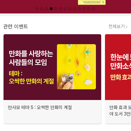
관련 이벤트
전체보기
만사모 테마 5 : 오싹한 만화의 계절
만화 효과 모
야 도서 3만