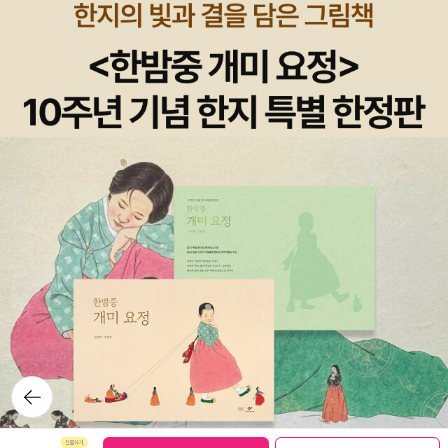
뒤로가
기
보관함담기
선물하기