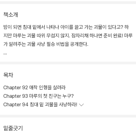
책소개
밤이 되면 침대 밑에서 나타나 아이를 끌고 가는 괴물이 있다고? 하
지만 마루는 괴물 따위 무섭지 않지. 잠자리채 하나면 준비 완료! 마루
가 알려주는 괴물 사냥 필승 비법을 공개한다.
아무도 본 적 없는 301호 주민의 비밀은? 외계인?! 설마 지구를 침략
하러 온 걸까? 하지만 왠지 좋은 외계인 같다? 우주 식물에 UFO까
목차
지 보여주는 이웃집 외계인, 너의 정체가 궁금해!
Chapter 92 애착 인형을 살려라
Chapter 93 마루의 첫 친구는 누구?
Chapter 94 침대 밑 괴물을 사냥하라!
밑줄긋기