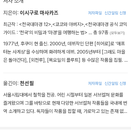
저자 소개
지은이:
이시구로 마사카즈
저자파일
신간알림 신청
최근작 :
<천국대마경 12>
,
<쿄코와 아버지>
,
<천국대마경 공식 코믹
가이드 : '천국'의 비밀과 '마경'을 여행하는 법>
… 총 97종
(모두보기)
1977년, 후쿠이 현 출신. 2000년, 데뷔작인 단편 [히어로]로 ‘애프
터눈 사계상’을 수상하며 화려하게 데뷔. 2005년부터 [그래도 마을
은 돌아간다], [외천루], [목요일의 플루트] 등 수많은 작품을 집필. 2
013년, [그래도 마을은 돌아간다] ‘17회 문화청 미디어 예술제’ 만화
부문 우수상 수상 2018년, [천국대마경]의 연재를 시작하여 2019
옮긴이:
천선필
저자파일
신간알림 신청
년, ‘이 만화가 대단하다’ 2019년 남자편 1위 수상!!
서울시립대에서 철학을 전공. 어린 시절부터 일본 서브컬쳐 문화를
즐겨왔으며 그를 바탕으로 현재 다양한 서브컬쳐 작품들을 국내에 번
역 소개하고 있다. 독자들이 작품을 접할 때, 가로막고 있는 존재 없이
바로 원본을 접할 수 있는 것처럼 여겨지는 투명한 유리창과 같은 번
역이야말로 번역가가 가야 하는 길이라는 말을 항상 염두에 두고, 그