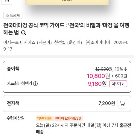
소득공제
천국대마경 공식 코믹 가이드 : '천국'의 비밀과 '마경'을 여행
하는 법
이시구로 마사카즈
(지은이),
천선필
(옮긴이)
㈜소미미디어
2025-0
9-17
종이책
12,000
원,
10%
10,800
원
+ 600원
9,180
원
카드최대혜택가
더보기
전자책
7,200
원
수령예상일
양탄자배송
썬데이 EXPRESS
오늘(일) 22시까지 주문하면 내일(월) 아침 7시
출근전
배송