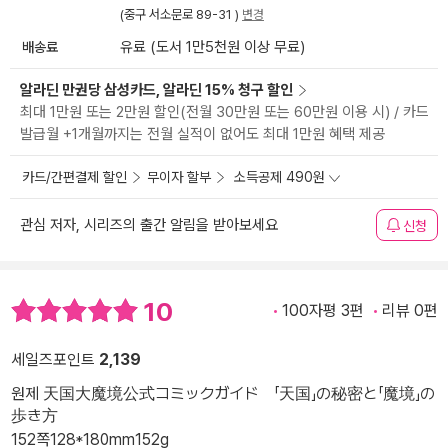
(중구 서소문로 89-31 )
변경
배송료
유료 (도서 1만5천원 이상 무료)
알라딘 만권당 삼성카드, 알라딘 15% 청구 할인
최대 1만원 또는 2만원 할인(전월 30만원 또는 60만원 이용 시) / 카드
발급월 +1개월까지는 전월 실적이 없어도 최대 1만원 혜택 제공
카드/간편결제 할인
무이자 할부
소득공제 490원
관심 저자, 시리즈의 출간 알림을 받아보세요
신청
10
100자평 3편
리뷰 0편
세일즈포인트
2,139
원제 天国大魔境公式コミックガイド 「天国」の秘密と「魔境」の
歩き方
152쪽
128*180mm
152g