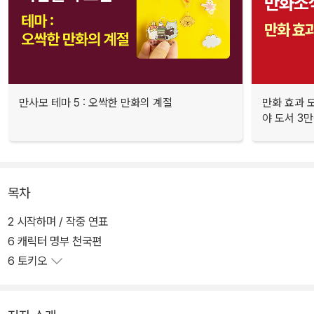
만사모 테마 5 : 오싹한 만화의 계절
만화 효과 모
야 도서 3만
목차
2 시작하며 / 작중 연표
6 캐릭터 명부 천국편
6 토키오