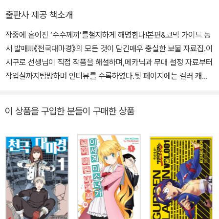
유리창을 보다 투명하게 만들기 위해 노력하고 있다.
출판사 제공 책소개
작중에 흩어진 ‘수수께끼’를철저하게 해명한다!본편&코믹 가이드 동
시 발매!!!《천국대마경》의 모든 것이 담긴매우 충실한 보물 자료집.이
시구로 선생님이 직접 작품을 해설하며,메카닉과 무대 설정 자료부터
작업실까지탐방하며 인터뷰를 수록하였다.뒷 페이지에는 컬러 캐릭
터 설정 자료집과키루코의 습작까지 수록!
이 상품을 구입한 분들이 구매한 상품