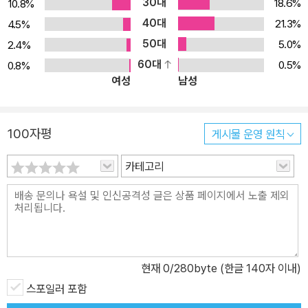
30대
18.6%
10.8%
40대
21.3%
4.5%
50대
5.0%
2.4%
60대
0.5%
0.8%
여성
남성
100자평
게시물 운영 원칙
카테고리
현재
0
/280byte (한글 140자 이내)
스포일러 포함