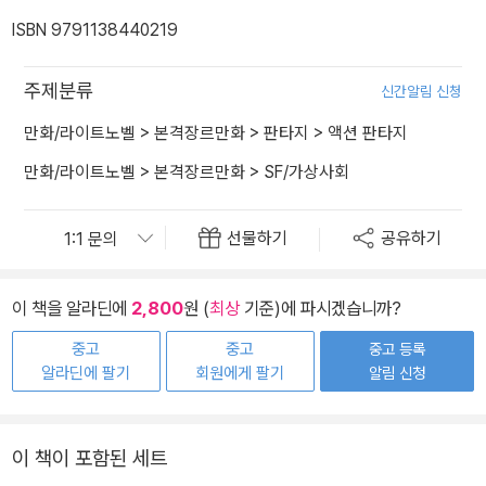
ISBN 9791138440219
주제분류
신간알림 신청
만화/라이트노벨
>
본격장르만화
>
판타지
>
액션 판타지
만화/라이트노벨
>
본격장르만화
>
SF/가상사회
선물하기
공유하기
이 책을 알라딘에
2,800
원 (
최상
기준)에 파시겠습니까?
중고
중고
중고 등록
알라딘에 팔기
회원에게 팔기
알림 신청
이 책이 포함된 세트