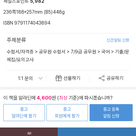
세일즈포인트
5,982
236쪽
188*257mm (B5)
448g
ISBN 9791174043894
주제분류
신간알림 신청
수험서/자격증
>
공무원 수험서
>
7/9급 공무원
>
국어
>
기출/문
제집/모의고사
선물하기
공유하기
이 책을 알라딘에
4,600
원 (
최상
기준)에 파시겠습니까?
중고
중고
중고 등록
알라딘에 팔기
회원에게 팔기
알림 신청