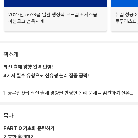
2027년 5·7·9급 일반 행정직 로드맵 + 저소음
취업 성공 3
아날로그 손목시계
투두리스트, 
책소개
최신 출제 경향 완벽 반영!
4가지 필수 유형으로 신유형 논리 집중 공략!
1. 공무원 9급 최신 출제 경향을 반영한 논리 문제를 엄선하여 신유형
에 완벽 대비할 수 있습니다.
2. [기호화 훈련하기]로 논리의 기초를 다질 수 있습니다.
목차
3. 선생님이 알려주는 [민숙쌤의 논리 비법]으로 어려운 문제도 쉽게
풀 수 있습니다.
PART 0 기호화 훈련하기
4. 상세한 해설을 통해 논리 실력을 완성할 수 있습니다.
기호화 훈련하기