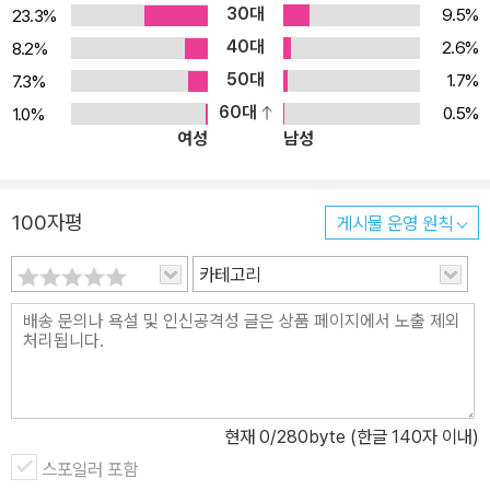
30대
9.5%
23.3%
40대
2.6%
8.2%
50대
1.7%
7.3%
60대
0.5%
1.0%
여성
남성
100자평
게시물 운영 원칙
카테고리
현재
0
/280byte (한글 140자 이내)
스포일러 포함