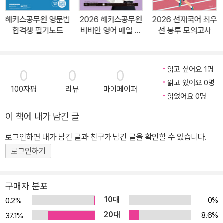
껴지는 논리 개념을 쉽고 빠르게 학습할 수 있습니다. 2) 학습한 이론
해커스공무원 영문법
2026 해커스공무원
2026 선재국어 최우
을 주관식 문제에 바로 적용해 보며 논리 이론을 저절로 체화할 수 있
합격생 필기노트
비비안 영어 매일 하
선 봉투 모의고사
습니다. 3. 선생님이 알려주는 [민숙쌤의 논리 비법]으로 어려운 문제
프모의고사 20회분
(9급 공무원)
도 쉽게 풀 수 있습니다. 선생님만의 강의 노하우를 가득 담은 '논리
문제풀이 TIP'으로 논리 문제 접근 방법을 익혀 문제풀이 시간을 단
읽고 싶어요 1명
0
0
0
축할 수 있습니다. 4. 상세한 해설을 통해 논리 실력을 완성할 수 있습
읽고 있어요 0명
100자평
리뷰
마이페이퍼
니다. 정답의 이유뿐만 아니라 오답의 이유까지 꼼꼼하게 설명해 주
읽었어요 0명
는 해설을 통해 빈틈없이 학습할 수 있습니다. [단기 합격을 위한 해
이 책에 내가 남긴 글
커스만의 추가 학습 콘텐츠 - 해커스공무원(gosi.Hackers.com)]
로그인하면 내가 남긴 글과 친구가 남긴 글을 확인할 수 있습니다.
1. 본 교재 인강(교재 내 할인쿠폰 수록) 2. 공무원 국어 무료 특강 3.
합격예측 온라인 모의고사(교재 내 응시권 및 해설강의 수강권 수록)
로그인하기
4. 해커스 매일국어 어플
구매자 분포
10대
0%
0.2%
20대
8.6%
37.1%