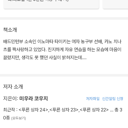
책소개
배드민턴부 소속인 이노마타 타이키는 여자 농구부 선배, 카노 치나
츠를 짝사랑하고 있었다. 진지하게 자유 연습을 하는 모습에 마음이
끌렸지만, 생각도 못 했던 사실이 밝혀지는데….
저자 소개
지은이:
미우라 코우지
저자파일
신간알림 신청
최근작 :
<푸른 상자 24>
,
<푸른 상자 23>
,
<푸른 상자 22>
… 총 3
0종
(모두보기)