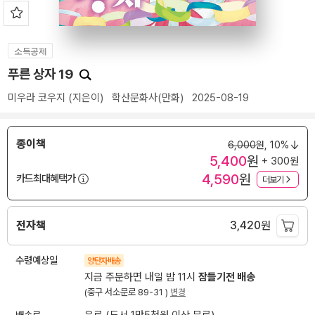
소득공제
푸른 상자 19
미우라 코우지
(지은이)
학산문화사(만화)
2025-08-19
종이책
6,000
원,
10%
5,400
원
+ 300원
4,590
원
카드최대혜택가
더보기
전자책
3,420
원
수령예상일
양탄자배송
지금 주문하면 내일 밤 11시
잠들기전 배송
(중구 서소문로 89-31 )
변경
배송료