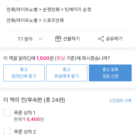
만화/라이트노벨
>
순정만화
>
틴에이지 순정
만화/라이트노벨
>
스포츠만화
선물하기
공유하기
이 책을 알라딘에
1,500
원 (
최상
기준)에 파시겠습니까?
중고
중고
중고 등록
알라딘에 팔기
회원에게 팔기
알림 신청
이 책의 전/후속편 (총 24권)
신간알림 신청
푸른 상자 1
판매가
5,400
원
푸른 상자 2