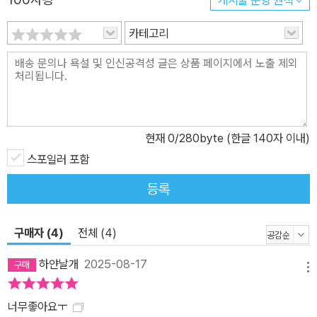
카테고리
현재
0
/280byte (한글 140자 이내)
스포일러 포함
등록
구매자 (4)
전체 (4)
하얀날개
2025-08-17
메뉴
너무좋아요ㅜ