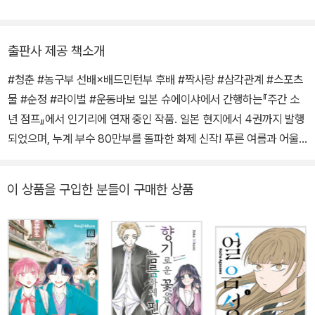
출판사 제공 책소개
#청춘 #농구부 선배×배드민턴부 후배 #짝사랑 #삼각관계 #스포츠
물 #순정 #라이벌 #운동바보 일본 슈에이샤에서 간행하는『주간 소
년 점프』에서 인기리에 연재 중인 작품. 일본 현지에서 4권까지 발행
되었으며, 누계 부수 80만부를 돌파한 화제 신작! 푸른 여름과 어울
리는 청량한 청춘들. 그들이 꿈과 사랑이 담긴, 그 빛나는 순간 속으
로! 작품 내용 배드민턴부 소속인 이노마타 타이키는 여자 농구부 선
이 상품을 구입한 분들이 구매한 상품
배, 카노 치나츠를 짝사랑하고 있었다…. 진지하게 자유 연습을 하는
모습에 마음이 끌렸지만, 생각도 못 했던 사실이 밝혀지는데…?! 눈앞
에 펼쳐진 길은 아득하지만, 마음은 가깝게. 청춘 러브 스토리, 개막.