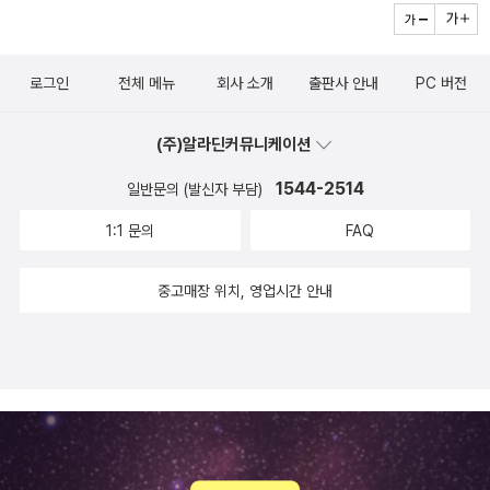
로그인
전체 메뉴
회사 소개
출판사 안내
PC 버전
(주)알라딘커뮤니케이션
1544-2514
일반문의 (발신자 부담)
1:1 문의
FAQ
중고매장 위치, 영업시간 안내