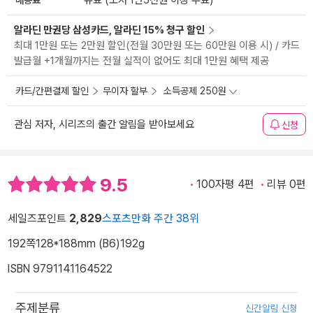
유료 (도서 1만5천원 이상 무료)
알라딘 만권당 삼성카드, 알라딘 15% 청구 할인
최대 1만원 또는 2만원 할인(전월 30만원 또는 60만원 이용 시) / 카드
발급월 +1개월까지는 전월 실적이 없어도 최대 1만원 혜택 제공
카드/간편결제 할인
무이자 할부
소득공제 250원
관심 저자, 시리즈의 출간 알림을 받아보세요
신청
9.5
100자평 4편
리뷰 0편
세일즈포인트
2,829
스포츠만화 주간 38위
192쪽
128*188mm (B6)
192g
ISBN 9791141164522
주제분류
신간알림 신청