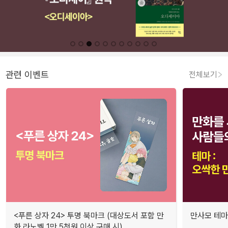
관련 이벤트
전체보기
<푸른 상자 24> 투명 북마크 (대상도서 포함 만
만사모 테마 
화.라노벨 1만 5천원 이상 구매 시)