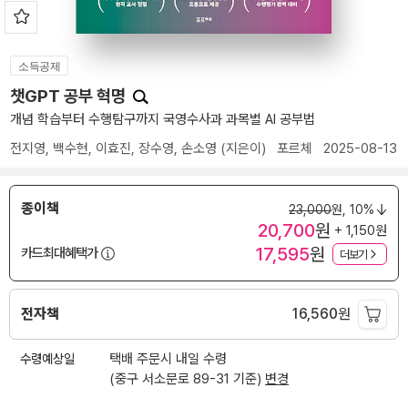
소득공제
챗GPT 공부 혁명
개념 학습부터 수행탐구까지 국영수사과 과목별 AI 공부법
전지영
,
백수현
,
이효진
,
장수영
,
손소영
(지은이)
포르체
2025-08-13
종이책
23,000
원,
10%
20,700
원
+ 1,150원
17,595
원
카드최대혜택가
더보기
전자책
16,560
원
수령예상일
택배 주문시 내일 수령
(중구 서소문로 89-31 기준)
변경