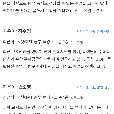
움을 바탕으로 평생 독자로 성장할 수 있는 수업을 고민해 왔다.
챗GPT를 활용한 글쓰기 수업을 기획하고, AI 저작권 관련 토론
대회 운영 및 심사에 참여했다. 현재는 생성형 AI를 활용한 수업
을 실천하며, 이를 바탕으로 한 교육적 가능성을 꾸준히 탐구하고
지은이:
장수영
저자파일
신간알림 신청
있다.
최근작 :
<챗GPT 공부 혁명>
… 총 1종
(모두보기)
최근 고3 담임을 연이어 맡아 진학지도를 하며, 학생들의 수학학
습법과 수학 주제탐구와 관련하여 연구하고 있다. 특히 챗GPT를
활용한 수업과 탐구주제에 관심을 가지고 수업을 진행하고 있으
며 학생들이 수학을 포기하지 않고, 수학의 즐거움을 알아갈 수
있도록 가르치기 위해 끊임없이 고민하고 있다.
지은이:
손소영
저자파일
신간알림 신청
최근작 :
<챗GPT 공부 혁명>
… 총 1종
(모두보기)
과학 교사로 다년간 근무하며, 영재 학급을 여러 해 맡아 운영하