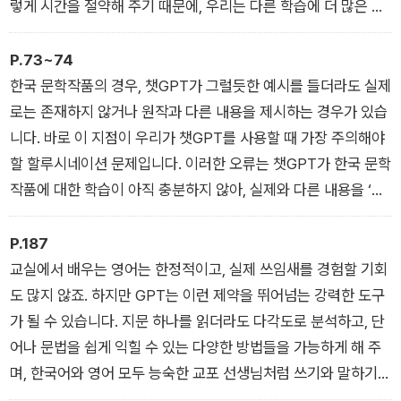
렇게 시간을 절약해 주기 때문에, 우리는 다른 학습에 더 많은 시
간을 투자할 수 있습니다. 결과적으로 학습 효율이 크게 향상됩니
다.
P.73~74
챗GPT와 공부하면 어떤 점이 좋을까?
한국 문학작품의 경우, 챗GPT가 그럴듯한 예시를 들더라도 실제
로는 존재하지 않거나 원작과 다른 내용을 제시하는 경우가 있습
니다. 바로 이 지점이 우리가 챗GPT를 사용할 때 가장 주의해야
할 할루시네이션 문제입니다. 이러한 오류는 챗GPT가 한국 문학
작품에 대한 학습이 아직 충분하지 않아, 실제와 다른 내용을 ‘그
럴듯한 문장’으로 만들어 낼 때 발생합니다. (…) 따라서 챗GPT
의 답변은 항상 ‘정답’이라고 생각하기보다 ‘하나의 의견’으로 받
P.187
아들여야 합니다. 그리고 반드시 교과서나 인터넷 등을 통해 내용
교실에서 배우는 영어는 한정적이고, 실제 쓰임새를 경험할 기회
을 한 번 더 확인하는 습관, 즉 ‘교차검증’이 중요합니다.
도 많지 않죠. 하지만 GPT는 이런 제약을 뛰어넘는 강력한 도구
문학: 낯선 작품도 부담 없이 감상하고 분석하기
가 될 수 있습니다. 지문 하나를 읽더라도 다각도로 분석하고, 단
어나 문법을 쉽게 익힐 수 있는 다양한 방법들을 가능하게 해 주
며, 한국어와 영어 모두 능숙한 교포 선생님처럼 쓰기와 말하기
연습에도 도움을 줄 테니까요.