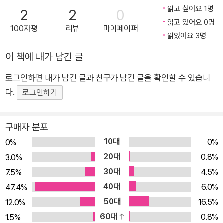
업 경험을 바탕으로 챗GPT를 어떻게 개인 학습자의 공부에 활용
읽고 싶어요 1명
2
2
0
할 수 있는지 과목별로 상세하게 알려 주며, 개념 학습과 수행평
읽고 있어요 0명
100자평
리뷰
마이페이퍼
가, 탐구보고서 작성까지 활용할 수 있도록 안내한다. 특히 학생
읽었어요 3명
이 직접 질문하고 답을 응용할 수 있도록 과목별 프롬프트를 제공
이 책에 내가 남긴 글
하여 챗GPT를 활용한 일대일 맞춤형 공부가 가능하도록 소개한
로그인하면 내가 남긴 글과 친구가 남긴 글을 확인할 수 있습니
다. 국어, 영어, 수학 주요 과목뿐만 아니라 사회, 과학 탐구 과목
다.
까지 전 과목의 개념 이해·문제 풀이·탐구하는 방법을 안내하고,
로그인하기
과목별 수행평가·탐구보고서·글쓰기 과제에도 즉시 활용 가능한
포맷을 제안한다. 국어는 문학 감상 포인트 찾기부터 비문학 독
구매자 분포
해, 진로 서평 쓰기까지 질문으로 사고력을 확장하는 법을 제시한
10대
0%
0%
다. 영어는 독해·문법·말하기를 위한 맞춤형 프롬프트로 AI와 함
20대
0.8%
3.0%
께 외국어 감각을 키우는 방법을 안내하며, 수학은 개념 정리부터
30대
4.5%
7.5%
문제 풀이 루틴 세우기, 탐구주제 설정까지 AI를 활용한 수학적
40대
6.0%
47.4%
사고 훈련법을 제시하고, 틀린 문제를 어떤 방식으로 챗GPT에
50대
16.5%
12.0%
설명해야 올바른 개념과 풀이 과정을 확인할 수 있는지 구체적으
60대
0.8%
1.5%
로 다룬다. 사회는 교과서 개념 정리부터 탐구주제 도출까지 챗G