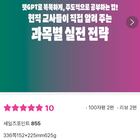
10
100자평 2편
리뷰 2편
세일즈포인트
855
336쪽
152*225mm
625g