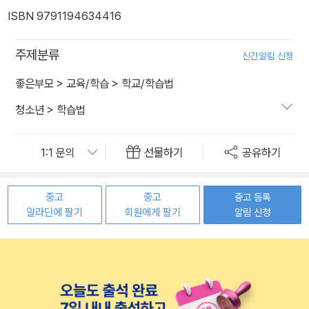
ISBN 9791194634416
주제분류
신간알림 신청
좋은부모
>
교육/학습
>
학교/학습법
청소년
>
학습법
선물하기
공유하기
중고
중고
중고 등록
알라딘에 팔기
회원에게 팔기
알림 신청