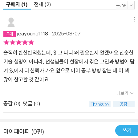
적이고 실용적인 질문 전략과 활용법을 담았는데, 강점 중 하나는
구매자 (1)
전체 (2)
실제 수업과 평가에 기반했다는 것이다. 단순히 챗GPT 기능을
나열하는 것을 넘어, 국어 문학 감상, 영어 말하기, 수학 탐구보고
메뉴
서, 사회 뉴스 독해, 과학 실험 보고서 등 교과와 밀접한 예시로
jeayoung1118
2025-08-07
구성했다. 과목별로 프롬프트에 대한 챗GPT의 응답, 후속 질문,
오류 수정 방식까지 제시하고 있어 학생들은 AI와 실제로 어떻게
솔직히 반신반의했는데, 읽고 나니 왜 필요한지 알겠어요.단순한
대화하며 공부해야 하는지를 익힐 수 있다. 여기에 챗GPT의 오
기술 설명이 아니라, 선생님들이 현장에서 겪은 고민과 방법이 담
류를 검토하는 방법, AI를 안전하게 활용하는 팁, 프롬프트를 점
겨 있어서 더 신뢰가 가요.앞으로 아이 공부 방향 잡는 데 이 책
진적으로 발전시키는 질문법 등도 함께 수록되어, 단순한 사용법
많이 참고할 것 같아요.
을 넘어선 AI 활용 역량 자체를 길러준다. 또한 챗GPT의 답변을
그대로 과제에 복사해 넣는 것이 왜 문제가 될 수 있는지, 저작권
더보기
개념과 AI 윤리에 대해서도 쉽게 설명되어 디지털 리터러시, 저작
공감 (
0
)
댓글 (0)
권 감수성, AI 윤리 등 반드시 알아야 할 지식도 함께 담았다. AI
시대에 공부하는 학생이라면 반드시 알아야 할 주의 사항을 짚은
것이다. 이처럼 이 책은 수행평가 대비가 막막한 중고등학생, 자
쓰기
마이페이퍼 (0편)
녀의 자기주도학습을 돕고 싶은 학부모에게 필요한 실전 가이드