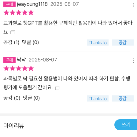
jeayoung1118
2025-08-07
알려 주며 기존 학습 방식과는 전혀 다른 자기주도학습 경험을 만
메뉴
들어 준다. 챗GPT가 답을 주는 도구가 아니라 공부의 ‘코치’가
되도록 사용해야 한다. 곧 학생 스스로 질문을 만들고, 그 질문을
교과별로 챗GPT를 활용한 구체적인 활용법이 나와 있어서 좋아
통해 사고의 흐름을 설계하며, 챗GPT를 학습의 파트너로 써야
요
한다. 그런 의미에서 학생들은 이 책을 통해 질문의 구성 방식, 핵
공감 (
1
)
댓글 (0)
심 키워드의 선택 이유, 기대 결과까지 단계적으로 학습하며 챗G
PT와 공부하는 방법을 익힐 수 있다. 직접 사고하고 학습 결과를
낙낙
2025-08-07
메뉴
자기 것으로 만드는 방법을 익혀 AI에 끌려가지 않고 스스로 공부
해 보자. 프롬프트 하나로 챗GPT를 나만의 공부 선생님으로 만
과목별로 딱 필요한 활용법이 나와 있어서 따라 하기 편함. 수행
들어 보는 것이다. 이 책은 답을 받는 AI에서 함께 생각하는 AI로
평가에 도움될거 같아요.
나아가는 데 꼭 필요한 가이드를 제공한다. 시간과 공간의 제약이
공감 (
0
)
댓글 (0)
없는 맞춤형 학습 코치 학원비 0원! 혼자서도 자기주도 학습이 가
능한 24시간 AI 튜터 이 책은 현장에서 학생들과 AI를 함께 활용
해 온 현직 교사들이 지금 교육 현장에 꼭 맞는 정보만을 모아 구
쓰기
마이리뷰
성했다. 중고등학생이 혼자서도 AI와 함께 공부할 수 있도록 구체