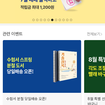
관련 이벤트
전체보기
수험서 분철 당일배송 오픈!
8월 특별 선
바구니