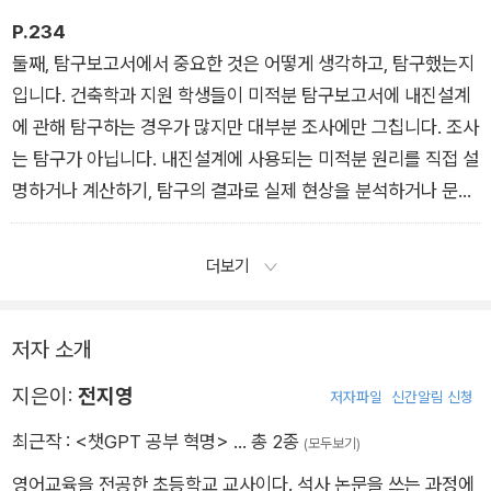
말하기: 음성 모드로 한 문장씩 늘리는 스피킹
P.234
둘째, 탐구보고서에서 중요한 것은 어떻게 생각하고, 탐구했는지
입니다. 건축학과 지원 학생들이 미적분 탐구보고서에 내진설계
에 관해 탐구하는 경우가 많지만 대부분 조사에만 그칩니다. 조사
는 탐구가 아닙니다. 내진설계에 사용되는 미적분 원리를 직접 설
명하거나 계산하기, 탐구의 결과로 실제 현상을 분석하거나 문제
를 해결하는 등 플러스알파가 필요합니다. 그리고 탐구 내용에 현
재 배우고 있는 수학적 개념도 반드시 포함되어야 합니다.
더보기
탐구: 나만의 주제 아이디어 찾기
저자 소개
지은이:
전지영
저자파일
신간알림 신청
최근작 :
<챗GPT 공부 혁명>
… 총 2종
(모두보기)
영어교육을 전공한 초등학교 교사이다. 석사 논문을 쓰는 과정에