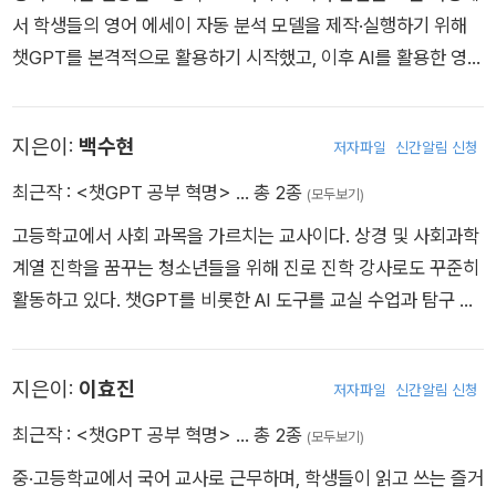
서 학생들의 영어 에세이 자동 분석 모델을 제작·실행하기 위해
챗GPT를 본격적으로 활용하기 시작했고, 이후 AI를 활용한 영어
학습법을 자체 연구하고 있다. 2022 개정교육과정 초등학교 영
어 교과서 집필에 참여했고, EBS 영어 교재 검토 및 집필진으로
지은이:
백수현
저자파일
신간알림 신청
활동 중이다.
최근작 :
<챗GPT 공부 혁명>
… 총 2종
(모두보기)
고등학교에서 사회 과목을 가르치는 교사이다. 상경 및 사회과학
계열 진학을 꿈꾸는 청소년들을 위해 진로 진학 강사로도 꾸준히
활동하고 있다. 챗GPT를 비롯한 AI 도구를 교실 수업과 탐구 지
도에 접목하며, 학생들이 스스로 길을 찾아갈 수 있도록 돕고 있
다.
지은이:
이효진
저자파일
신간알림 신청
최근작 :
<챗GPT 공부 혁명>
… 총 2종
(모두보기)
중·고등학교에서 국어 교사로 근무하며, 학생들이 읽고 쓰는 즐거