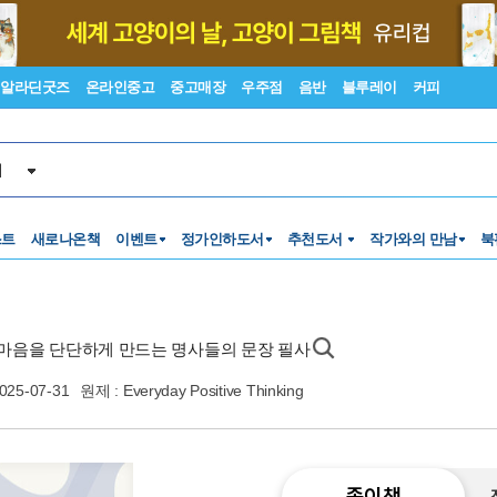
알라딘굿즈
온라인중고
중고매장
우주점
음반
블루레이
커피
서
스트
새로나온책
이벤트
정가인하도서
추천도서
작가와의 만남
북
 마음을 단단하게 만드는 명사들의 문장 필사
025-07-31
원제 : Everyday Positive Thinking
종이책