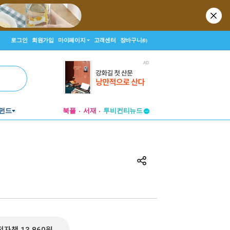
로그인
회원가입
마이페이지
고객센터
장바구니
(0)
투비컨티뉴드
펀드
북플
서재
창작플랫폼
투비컨티뉴드