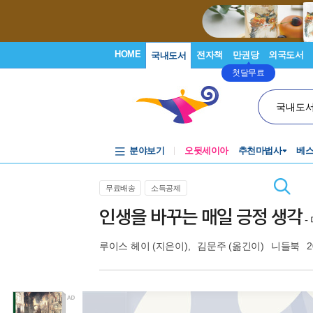
HOME
전자책
만권당
외국도서
국내도서
첫달무료
국내도
분야보기
오뒷세이아
추천마법사
베
무료배송
소득공제
인생을 바꾸는 매일 긍정 생각
-
루이스 헤이
(지은이),
김문주
(옮긴이)
니들북
2