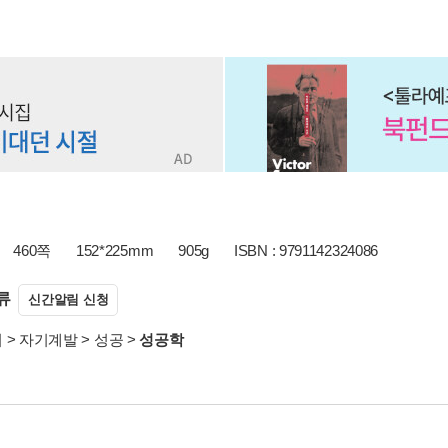
460쪽
152*225mm
905g
ISBN : 9791142324086
류
신간알림 신청
서
>
자기계발
>
성공
>
성공학