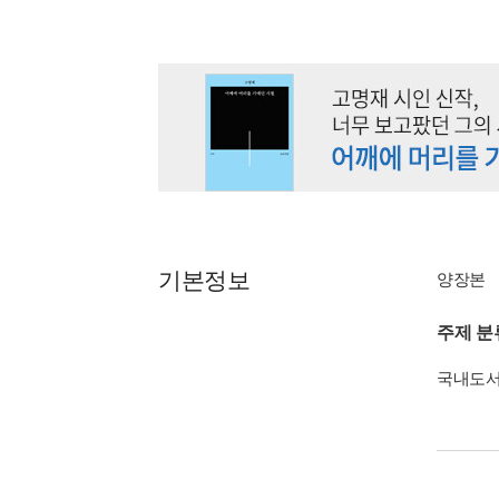
기본정보
양장본
주제 분
국내도