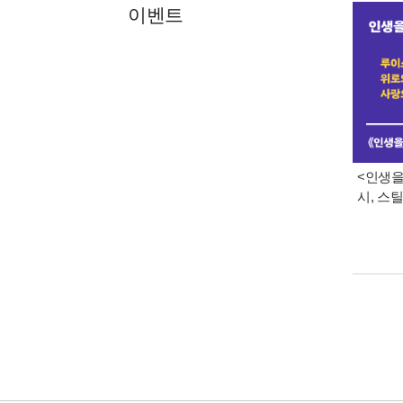
이벤트
<인생을
시, 스