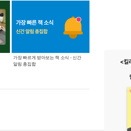
가장 빠르게 받아보는 책 소식 - 신간
경기컬처패스 1만원 
알림 총집합