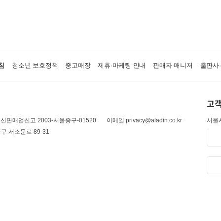
침
청소년 보호정책
중고매장
제휴·마케팅 안내
판매자 매니저
출판사
고객
신판매업신고 2003-서울중구-01520
이메일 privacy@aladin.co.kr
서울시
구 서소문로 89-31