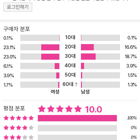
양이 많은 기출문제집을 선호합니다. 노량진에는 2천 문제, 3천 문제
로그인하기
짜리 기출문제집이 최고라는 인식이 있습니다. 보통의 수험머리, 보
통의 인내심을 가진 수험생은 이걸 다 보지도 못합니다. 최소한 3번,
구매자 분포
5번은 반복해서 풀어야 자기 것으로 소화할 수 있는데 한 번도 제대
10대
0.1%
0.1%
로 풀고 분석하지 못하는 데 점수가 나 올 리가 있겠습니까? 문제집
20대
16.6%
23.1%
에 들어간 숫자에 집착하지 말고 800문제라도 제대로 풀고 반복하는
30대
18.7%
23.0%
것이 수험의 기본입니다. 최근 8년 동안의 국·지·서·법 기출만을 엄선
40대
3.9%
6.1%
해 실었습니다. 현재 한국사 시험을 치는 직렬은 9급 국가직, 지방직,
50대
1.5%
3.9%
서울시, 법원직입니다. 기출 800제에는 최근 8년 동안의 이 4개 직
60대
1.3%
1.7%
렬 기출문제만을 엄선해 실었습니다. 자주 반복되는 주제는 최대 5문
여성
남성
제까지만 수록하였습니다. 최근 5년 동안(2021~2025) 한국사 문
제가 쉽고 깔끔하게 나오는 추세를 감안한다면 [단원별 기출 800제]
10.0
평점 분포
만 보셔도 95점, 100점이 가능합니다. 문제의 난이도에 따라 3단계
100%
로 구분하였습니다. 본문에 실려 있는 문제는 난이도 하, 중, 상 세 종
0%
류이며, 난이도 상 문제는 대략 5%(40문제) 내외입니다. 개념이 좀
0%
부족한 분들은 틀린 문제나 난이도 상 위주로 해설강의(www.mega