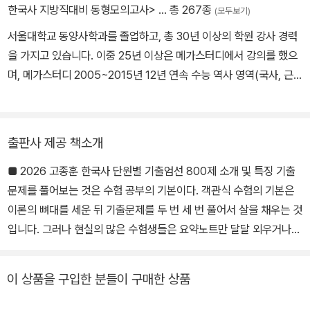
한국사 지방직대비 동형모의고사>
… 총 267종
(모두보기)
서울대학교 동양사학과를 졸업하고, 총 30년 이상의 학원 강사 경력
을 가지고 있습니다. 이중 25년 이상은 메가스터디에서 강의를 했으
며, 메가스터디 2005~2015년 12년 연속 수능 역사 영역(국사, 근
현대사, 세계사)에서 독보적인 전국 1타 강사이며, 누적 유료 수강생
70만 명을 돌파한 역사 강의 경력 30년 이상의 노하우를 가지고 있
는 메가스터디 대표 강사로 인정받고 있습니다. 현재는 오프라인 강
출판사 제공 책소개
의, 동영상 강의 외에 한국사의 저변을 확대할 수 있는 방법을 다각도
■ 2026 고종훈 한국사 단원별 기출엄선 800제 소개 및 특징 기출
로 모색하고 있습니다.
문제를 풀어보는 것은 수험 공부의 기본이다. 객관식 수험의 기본은
이론의 뼈대를 세운 뒤 기출문제를 두 번 세 번 풀어서 살을 채우는 것
입니다. 그러나 현실의 많은 수험생들은 요약노트만 달달 외우거나
긴 이론 강의를 듣는 데 많은 시간을 할애합니다. 기출문제를 푸는 것
을 미뤄두는 경우가 많습니다. 명백하게 잘못 공부하고 있는 분들입
이 상품을 구입한 분들이 구매한 상품
니다. 이론 공부를 한 뒤 기출문제에 적용해 보는 것이 가장 1차적인
공부입니다. 기출문제를 풀어봐야 자기가 준비하고 있는 시험의 난이