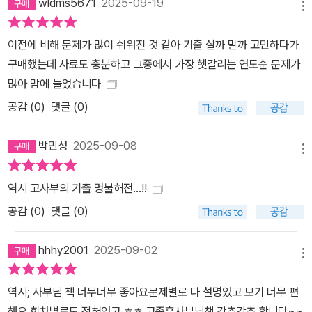
wldms5671
2025-09-19
메뉴
이전에 비해 문제가 많이 쉬워진 것 같아 기출 살까 말까 고민하다가
구매했는데 사료도 충분하고 그중에서 가장 헷갈리는 연도순 문제가
많아 맘에 들었습니다
공감 (
0
)
댓글 (0)
박민성
2025-09-08
메뉴
역시 고사부의 기출 명불허전...!!
공감 (
0
)
댓글 (0)
hhhy2001
2025-09-02
메뉴
역시; 사부님 책 너무너무 좋아요문제별로 다 설명있고 보기 너무 편
해요 회차별로도 적혀있고 ㅎㅎ 고종훈사부님책 강추강추 합니다~~