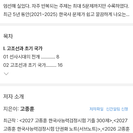
엄선해 실었다. 자주 반복되는 주제는 최대 5문제까지만 수록하였다.
최근 5년 동안(2021~2025) 한국사 문제가 쉽고 깔끔하게 나오는
추세를 감안한다면 [단원별 기출 800제]만 보셔도 95점, 100점이
가능하다. 문제의 난이도에 따라 3단계로 구분하였다. 본문에 실려
목차
있는 문제는 난이도 하, 중, 상 세 종류이며, 난이도 상 문제는 대략
5%(40문제) 내외이다.
Ⅰ. 고조선과 초기 국가
01 선사시대의 전개 ………… 8
02 고조선과 초기 국가……… 16
저자 소개
지은이:
고종훈
저자파일
신간알림 신청
최근작 :
<2027 고종훈 한국사능력검정시험 기출 300제>
,
<2027
고종훈 한국사능력검정시험 단권화 노트(서브노트)>
,
<2026 고종훈