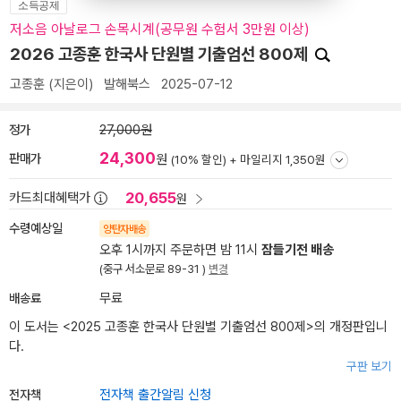
소득공제
저소음 아날로그 손목시계(공무원 수험서 3만원 이상)
2026 고종훈 한국사 단원별 기출엄선 800제
고종훈
(지은이)
발해북스
2025-07-12
정가
27,000원
24,300
판매가
원
(10% 할인) +
마일리지 1,350원
20,655
카드최대혜택가
원
수령예상일
양탄자배송
오후 1시까지 주문하면 밤 11시
잠들기전 배송
(중구 서소문로 89-31 )
변경
배송료
무료
이 도서는 <
2025 고종훈 한국사 단원별 기출엄선 800제
>의 개정판입니
다.
구판 보기
전자책
전자책 출간알림 신청