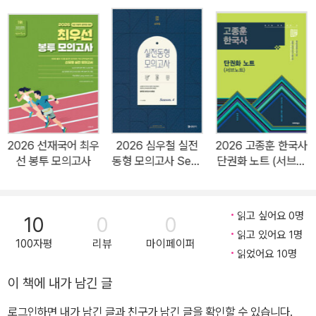
도, 스타일, 출제 포인트를 알 수 있습니다. 수험생들이여, 이론만 반
복하지 말고 부디 문제를 함께 푸셔야 됩니다. 수험생의 입장에서 공
무원 시험의 장점은 무엇입니까? 문제 공개 이후 기출문제가 매년 2
00문제 이상 쏟아지고 있다는 점입니다. 국가고시센터에서 출제한
기출문제보다 더 좋은 문제는 없습니다. 기출문제만 충분히 풀어도 9
0~95점은 깔고 가는 것이 9급 시험입니다. 최근 기출문제 중심으로
분석하라. 2007년 이후 공시 문제가 공개되었습니다. 막상 문제가
2026 선재국어 최우
2026 심우철 실전
2026 고종훈 한국사
공개되고 보니 한국사의 경우 한국사능력검정시험에 비해 아주 괴팍
선 봉투 모의고사
동형 모의고사 Seas
단권화 노트 (서브노
한 문제들이 많았습니다. 출제 오류도 간혹 있었고, 열심히 공부한 수
on 4
트)
험생들이 도저히 대비할 수 없는 문제도 간혹 있었습니다. 많은 비판
이 제기되었고, 점차 문제는 예측이 가능한 방향으로 바뀌기 시작했
읽고 싶어요 0명
10
0
0
습니다. 지금은 한국사능력검정시험과 비슷한 수준으로, 스타일로 아
읽고 있어요 1명
100자평
리뷰
마이페이퍼
주 유사하게 출제되고 있습니다. 저는 2007년부터 2015년 사이의
읽었어요 10명
너무 오래된 기출문제는 굳이 풀 필요가 없다는 생각입니다. 수험생
이 책에 내가 남긴 글
들이 풀어서 득보다는 실이 더 많다고 봅니다. 감당할 수 있는 분량을
로그인하면 내가 남긴 글과 친구가 남긴 글을 확인할 수 있습니다.
반복하라. 학원이나 강사들의 공포 마케팅 때문인지 공시생들은 문제