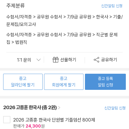
주제분류
신간알림 신청
수험서/자격증
>
공무원 수험서
>
7/9급 공무원
>
한국사
>
기출/
문제집/모의고사
수험서/자격증
>
공무원 수험서
>
7/9급 공무원
>
직군별 문제
집
>
법원직
선물하기
공유하기
중고
중고
중고 등록
알라딘에 팔기
회원에게 팔기
알림 신청
2026 고종훈 한국사 (총 2권)
신간알림 신청
2026 고종훈 한국사 단원별 기출엄선 800제
판매가
24,300
원