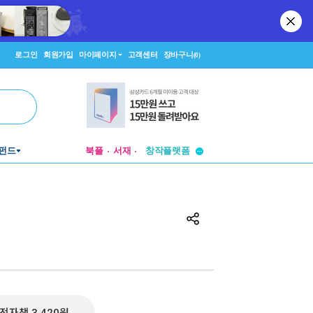
로그인
회원가입
마이페이지
고객센터
장바구니
(0)
투비컨티뉴드
창작플랫폼
펀드
북플
서재
투비컨티뉴드