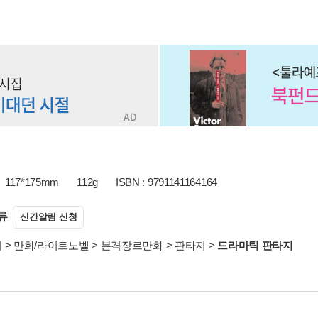
117*175mm
112g
ISBN : 9791141164164
류
신간알림 신청
서
>
만화/라이트노벨
>
본격장르만화
>
판타지
>
드라마틱 판타지