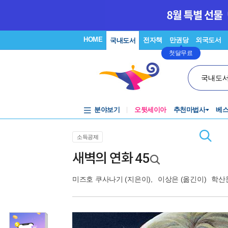
HOME
전자책
만권당
외국도서
국내도서
첫달무료
국내도
분야보기
오뒷세이아
추천마법사
베
소득공제
새벽의 연화 45
미즈호 쿠사나기
(지은이),
이상은
(옮긴이)
학산