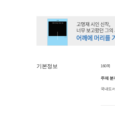
기본정보
160쪽
주제 분
국내도