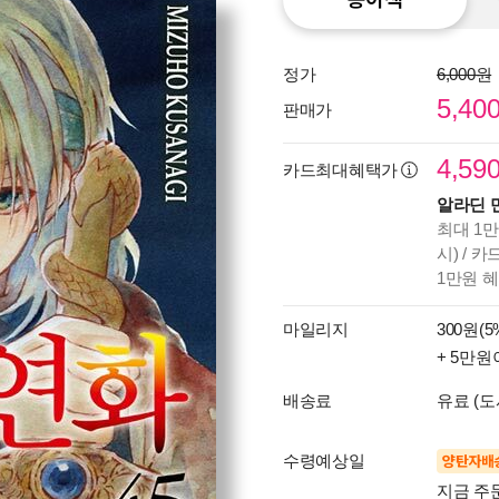
정가
6,000원
5,40
판매가
4,59
카드최대혜택가
알라딘 
최대 1만
시) / 
1만원 
마일리지
300원(5
+ 5만원
배송료
유료 (도
수령예상일
양탄자배
지금 주문