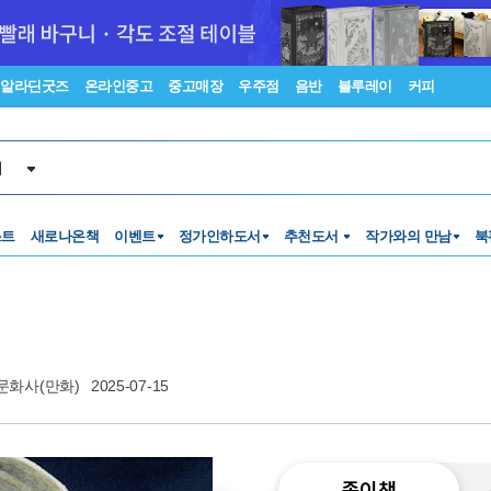
알라딘굿즈
온라인중고
중고매장
우주점
음반
블루레이
커피
서
스트
새로나온책
이벤트
정가인하도서
추천도서
작가와의 만남
북
문화사(만화)
2025-07-15
종이책