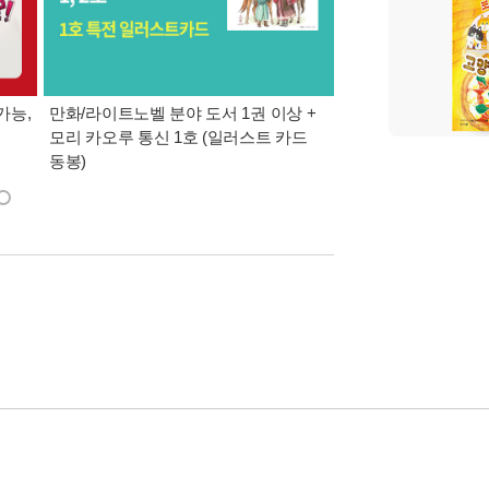
가능,
만화/라이트노벨 분야 도서 1권 이상 +
만사모 테마 2 : 완
모리 카오루 통신 1호 (일러스트 카드
동봉)