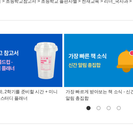
서
>
초등학교참고서
>
초등학교 출판사별
>
천재교육
>
리더_국사과
>
, 2학기를 준비할 시간 + 미니
가장 빠르게 받아보는 책 소식 - 신
 스터디 플래너
알림 총집합