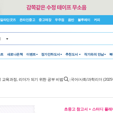
알라딘굿즈
온라인중고
중고매장
우주점
음반
블루레이
커피
서
스트
새로나온책
이벤트
정가인하도서
추천도서
작가와의 만남
북
 개정 교육과정, 리더가 되기 위한 공부 비법
국어/사회/과학리더 (2025
|
초중고 참고서 + 스터디 플래너