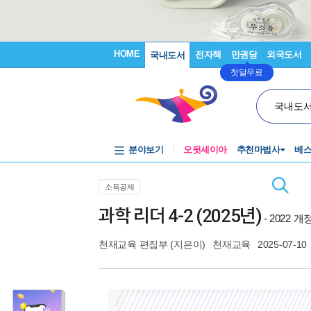
HOME
전자책
만권당
외국도서
국내도서
첫달무료
국내도
분야보기
오뒷세이아
추천마법사
베
소득공제
과학 리더 4-2 (2025년)
- 2022
천재교육 편집부
(지은이)
천재교육
2025-07-10