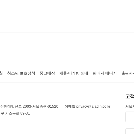
침
청소년 보호정책
중고매장
제휴·마케팅 안내
판매자 매니저
출판사
고객
신판매업신고 2003-서울중구-01520
이메일 privacy@aladin.co.kr
서울시
구 서소문로 89-31