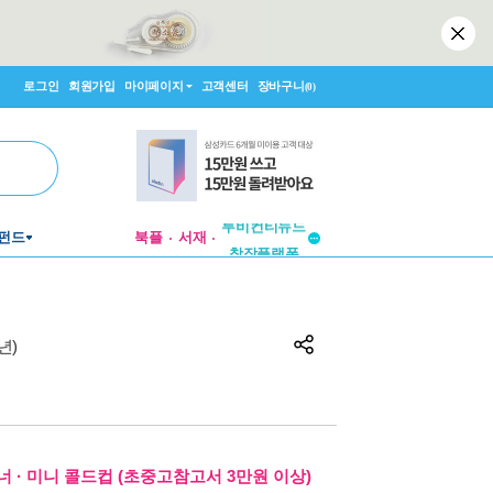
로그인
회원가입
마이페이지
고객센터
장바구니
(0)
투비컨티뉴드
펀드
북플
서재
창작플랫폼
투비컨티뉴드
년)
 · 미니 콜드컵 (초중고참고서 3만원 이상)