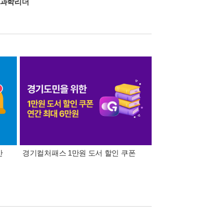
과학리더
간
경기컬처패스 1만원 도서 할인 쿠폰
삼성카드가 쏜다! 알라