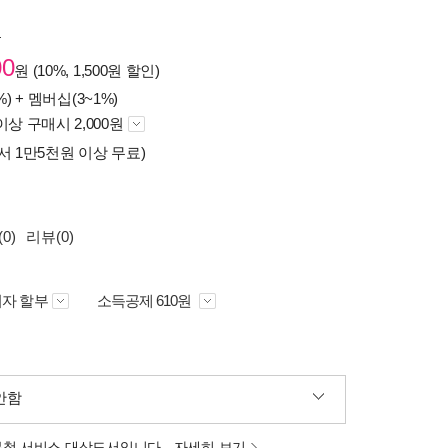
원
00
원 (10%, 1,500원 할인)
%) +
멤버십(3~1%)
이상 구매시 2,000원
서 1만5천원 이상 무료)
0)
리뷰(0)
자 할부
소득공제 610원
안함
분철 서비스 대상도서입니다.
자세히 보기