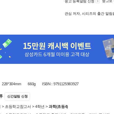
중고로
중고 등록알림 신청
관심 저자, 시리즈의 출간 알
228*304mm
660g
ISBN : 9791125983927
류
신간알림 신청
서
>
초등학교참고서
>
4학년
>
과학(초등4)