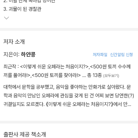
2. 비밀 단체 흑마법 방어단
3. 괴물이 된 경찰관
저자 소개
지은이:
하얀콩
저자파일
신간알림 신청
최근작 :
<이렇게 쉬운 오페라는 처음이지?>
,
<500원 토끼 수수께
끼를 풀어라!>
,
<500원 토끼를 찾아라!>
… 총 13종
(모두보기)
대학에서 문학을 공부했고, 음악을 좋아하는 만화가로 살아왔다. 문
학과 음악의 만남인 오페라에 관심을 갖게 된 건 어찌 보면 당연한(?)
귀결일지도 모르겠다. 《이렇게 쉬운 오페라는 처음이지?》에서 만화
와 여장(!)을 담당했다. 〈미세만화 주의보〉(이 책 속 캐릭터들이 등장
합니다!)와 ‘500원 토끼 시리즈’ 등을 그렸으며, 인스타그램에서 일
상툰과 문화생활툰을 연재하고 있다. [인스타그램 @hayanconk,
출판사 제공 책소개