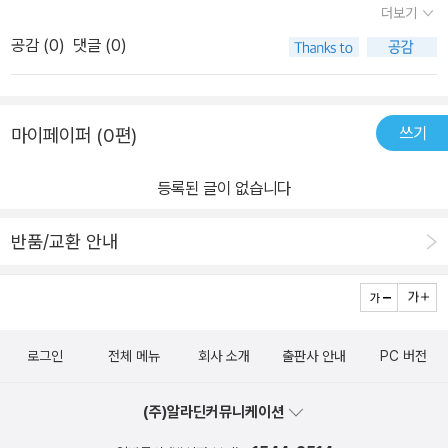
더보기
📚
께끼 잘 푼다 자신했던 저도 머리가 빙빙 하더라구요 ㅋㅋㅋㅋㅋㅋㅋ
공감 (
0
)
댓글 (0)
단순 수수께끼가 아닌 괴물도 나오는 스토리가 있어 더운 여름을 아
주 시원하게 보낼 수 있는 책이더라구요..ㅎㅎ저주를 건 흑마법사를
찾아다니는 토끼와 다람쥐가 과연 어떻게 될지 수수께끼를 풀면서 함
쓰기
마이페이퍼 (0편)
께 읽어보아요!#파란정원 #맛있는공부 #500원토끼수수께끼를풀어
라
등록된 글이 없습니다
반품/교환 안내
로그인
전체 메뉴
회사 소개
출판사 안내
PC 버전
(주)알라딘커뮤니케이션