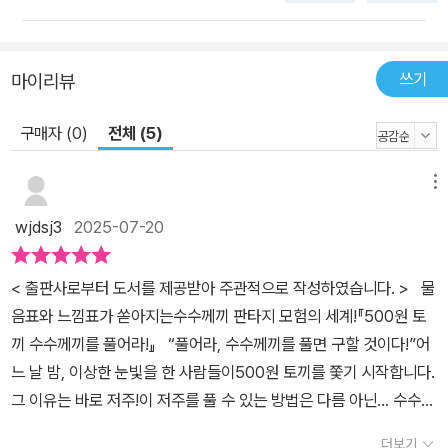
쓰기
마이리뷰
구매자 (0)
전체 (5)
메뉴
wjdsj3
2025-07-20
< 출판사로부터 도서를 제공받아 주관적으로 작성하였습니다. > 물
음표와 느낌표가 쏟아지는수수께끼 판타지 모험의 세계!『500원 토
끼 수수께끼를 풀어라!』 “풀어라, 수수께끼를 풀면 구할 것이다!”어
느 날 밤, 이상한 눈빛을 한 사람들이500원 토끼를 쫓기 시작합니다.
그 이유는 바로 저주!이 저주를 풀 수 있는 방법은 다름 아닌… 수수께
끼?! 수수께끼에 약한 500원 토끼와 다람쥐는도움을 요청하러 간
더보기