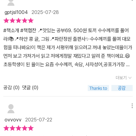
있어요.쫓기던 토끼는 저주 때문이란 걸 알게됩니다. 저주를 풀 수 있
gptjsl1004
2025-07-28
는 건 바로 수수께끼!!(수수께끼를 풀면 퇴마 무기가 소환되서 그 상
황을 모면할 수 있어요)저주의 원인을 밝히기 위해 500원 토끼와 다
#책소개 #책협찬 📍맛있는 공부69. 500원 토끼 수수께끼를 풀어
람쥐는저주를 건 흑마법사를 찾아 모험을 떠납니다!저주를 풀기 위해
라!📚📍하얀 콩 글, 그림📍파란정원 출판사✨수수께끼를 풀며 대모
풀어야 할 수수께끼들이 무려 114개를 만나게 되는데요.Q. 왕이 떠
험을 떠나봐요!이 책은 제가 서평위해 읽으려고 꺼내 놓았는데율이가
있는 모습을 네 글자로 하면?!⁉️Q. 자동차가 울면?!!⁉️다양한 수수께
먼저 보고 가져가서 읽고 저에게정말 재밌다고 알려 준 책이에요.😆
끼들을 만나봤다고 자신감 뿜뿜이였는데...생각보다 난이도가 있었던
초등학생이 된 율이는 요즘 수수께끼, 속담, 사자성어,공포가가장 큰
문제들이 꽤 있었어요>.<상황은 늘 순탄하지 않다는 것!긴장감을 늦
관심사 인데요. 그런 율이에게 정말 딱 필요한책이었어요.😉👏👏#5
출 수 없고 쫄깃쫄깃 수수께끼들을 풀어볼 수 있어요:)생각보다 쉽지
더보기
00원토끼시리즈 가 이번엔 수수께끼 편으로 나왔어요. 평소 재밌을
않은 수수께끼 문제들을 마주하면서 두뇌를 풀가동하게 되더라고요.
공감 (
0
)
댓글 (0)
것 같아 눈여겨 봐온 시리즈라서평 기회로 읽어 볼 수 있어 정말 행복
친구들과 혹은 가족들과 즐거운 한 때를 보낼 수 있는 요물입니다!!5
했답니다.🤩✔️이 책은 만화형식으로 되어있는 학습만화에요.저는 원
00원 토끼와 함께 저주받은 세상을 구하러 모험을 떠나보아요!!#50
래 만화로만 이루어진 책을 별로 선호하지 않아요.그런데 이 책은 수
메뉴
0원토끼수수께끼를풀어라#하얀콩 #파란정원 #수수께끼 #초등도서
수께끼 자체를 풀어야 내용이 진행되기때문에 재미도 있고 퀴즈도 풀
#500원토끼 #넌센스퀴즈 ＜@bluegarden_books 으로부터 도서
ovvovv
2025-07-22
고 참 좋더라구요.👍✔️저주에 걸린 사람들이 500원 토끼를 잡으려
를 제공받아 작성했습니다 감사합니다💕💕＞
고해요.흑마법 방어단 연지는 수수께끼를 풀어야 저주가풀린다는 것