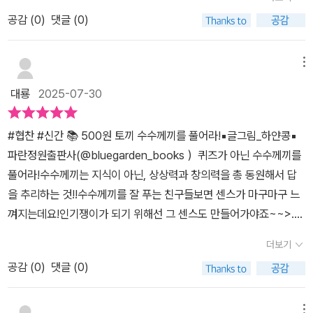
탐정마저 괴물로 변한 상황에서흑마법 방어단의 연지를 만나 단서를
공감 (
0
)
댓글 (0)
얻지만,하지만 모든 게 그렇게 쉬울 리 없죠. 진짜 저주의 원인을 밝
히기 위해이제 그들은 저주를 건 흑마법사를 찾아본격적인 모험에 시
자가합니다! 『500원 토끼 수수께끼를 풀어라!』는기발한 전개와 유
메뉴
쾌한 캐릭터들이 어우러진미스터리 수수께끼 판타지 학습만화 책입
대룡
2025-07-30
니다. 매 장면마다 등장하는 흥미로운 수수께끼,귀엽지만 씩씩한 토
끼와 다람쥐의 팀플레이,그리고 저주와 마법, 용기 있는 선택까지!
#협찬 #신간 📚 500원 토끼 수수께끼를 풀어라!▪️글그림_하얀콩▪️
읽는 내내 “다음 수수께끼는 뭐지?” 궁금하게 만드는 구성아이가 직
파란정원출판사(@bluegarden_books ）퀴즈가 아닌 수수께끼를
접 수수께끼를 풀어보며 몰입하는 독서 경험상상력과 사고력을 자연
풀어라!수수께끼는 지식이 아닌, 상상력과 창의력을 총 동원해서 답
스럽게 키워주는 이야기 판타지, 추리, 웃음까지 모두 담긴 한 권의
을 추리하는 것!!수수께끼를 잘 푸는 친구들보면 센스가 마구마구 느
책500원 토끼와 다람쥐가 흑마법사를 찾아 떠나는 파란만장 대모험
껴지는데요!인기쟁이가 되기 위해선 그 센스도 만들어가야죠~~>.<
속,신비로운 수수께끼의 사계로 함께 떠나볼까요? #파란정원 #맛
이번엔 500원 토끼와 함께 그 센스를 찾아 모험을 떠나보았습니다.
있는공부 #500원토끼수수께끼를풀어라 #500원토끼 #하얀콩작가
더보기
알고보니 500원 토끼 시리즈들이 이미 많이 나왔더라고요^^ 다른 퀴
#수수께끼 #초등추천도서 #맛있는공부시리즈 #초등수수께끼 #초
공감 (
0
)
댓글 (0)
즈들도 봐야겠어요:)✨️✨️ <500원 토끼 수수께끼를 풀어라!> 에는
등학습만화
스토리가 있어 더욱 재밌고 몰입이 잘 됩니다. 지루할 틈이 없이 흥미
진진해요^-^갑자기 이상한 눈빛을 한 사람들이 500원 토끼를 쫓고
메뉴