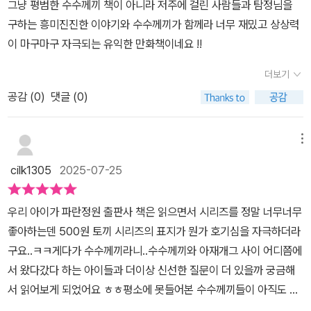
그냥 평범한 수수께끼 책이 아니라 저주에 걸린 사람들과 탐정님을
을 알려줘요. 그렇게 500원 토끼와 다람쥐는저주를 풀기위해 수수께
구하는 흥미진진한 이야기와 수수께끼가 함께라 너무 재밌고 상상력
끼를 풀어가며 모험을 합니다.✔️내용 자체도 정말 흥미롭지 않나요?
이 마구마구 자극되는 유익한 만화책이네요 !!
단순히 웃고 즐기는내용을 떠나서 스토리가 있어 아이가 수수께끼를
풀면서도몰입하면서 볼 수 있더라구요.😄✔️소재 자체도 초등아이들
더보기
이 좋아하는 괴물들이 나와서재미있게 볼 수 있어요. 그리고 그림체
공감 (
0
)
댓글 (0)
도 토끼와 다람쥐가 정말귀엽게 나와서 율이가 정말 좋아했어요.🤗
✔️6개의 에피소드가 있고 이 안에 총 114개의 수수께끼가 담겨 있어
메뉴
책을 다 읽고나면 정말 많은 수수께끼를 읽을수 있어요.😊이번 방학
에 공부도 중요하지만 이렇게 머리를 식힐 수 있는 책도 필요하지 않
cilk1305
2025-07-25
으세요?이 책 아이들 정말 재미있게 볼거에요.🥰🪄책을 읽고나면 아
이들은 수수께끼 박사가 되어 있을거에요.수수께끼 질문 무지 많이
우리 아이가 파란정원 출판사 책은 읽으면서 시리즈를 정말 너무너무
하며 놀 수 도 있어 유익하답니다.더운 여름 아이들에게 휴식을 선물
좋아하는덴 500원 토끼 시리즈의 표지가 뭔가 호기심을 자극하더라
해보세요.🫶강추합니다.‼️...@bluegarden_books #500원토끼수
구요..ㅋㅋ게다가 수수께끼라니..수수께끼와 아재개그 사이 어디쯤에
수께끼를풀어라 #수수께끼 #수수께끼책 #맛있는공부 #학습만화 #
서 왔다갔다 하는 아이들과 더이상 신선한 질문이 더 있을까 궁금해
학습만화추천 #학습만화책 #초등학습만화 #초등학습만화추천 #초
서 읽어보게 되었어요 ㅎㅎ평소에 못들어본 수수께끼들이 아직도 더
등맘 #책육아 #책육아소통 #책육아스타그램 #책육아맞팔 #책육아
있더라구요!!ㅋㅋ아이가 먼저 읽어 문제를 계속 내는데 ...평소에 수수