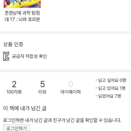
아야만 해결할 수 있다는 걸 안 연지는 두려움이 앞서 더 이상 도와주
지 못한다고 말하며 떠난다. 남겨진 500원 토끼와 다람쥐는 연지가
흔한남매 과학 탐험
준 수수께끼 쪽지를 가지고 저주를 건 흑마법사를 찾아 떠나는데…….
대 17 : 뇌와 호르몬
과연 500원 토끼와 다람쥐는 저주를 건 흑마법사의 정체를 알아내
고, 사람들을 구해 낼 수 있을까? 《500원 토끼 수수께끼를 풀어라!》
에서는 500원 토끼와 다람쥐가 흑마법사를 찾아 떠나는 파란만장 대
상품 인증
모험이 시작됩니다. 지식이 아닌 유연한 사고로 풀어야 하는 수수께
공급자 적합성 확인
끼를, 귀여운 500원 토끼와 함께 풀다 보면 저절로 창의력과 상상력
그리고 유머 감각까지도 생기게 됩니다. 긴장감이 넘치는 이야기와
사고를 깨우는 수수께끼를 만나러 가 볼까요!
읽고 싶어요 0명
2
5
0
읽고 있어요 1명
100자평
리뷰
마이페이퍼
읽었어요 7명
이 책에 내가 남긴 글
로그인하면 내가 남긴 글과 친구가 남긴 글을 확인할 수 있습니다.
로그인하기