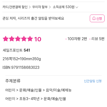
카드/간편결제 할인
무이자 할부
소득공제 530원
관심 저자, 시리즈의 출간 알림을 받아보세요
신청
10
100자평 2편
리뷰 5편
세일즈포인트
541
216쪽
152*190mm
350g
ISBN 9791158683023
주제분류
신간알림 신청
어린이
>
문화/예술/인물
>
음악/미술/예체능
어린이
>
초등3~4학년
>
문화/예술/인물