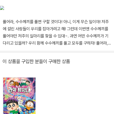
@hayanconm]
풀어라, 수수께끼를 풀면 구할 것이다! 아니, 이게 무슨 일이야! 저주
에 걸린 사람들이 우리를 잡아가려고 해! 그런데 이번엔 수수께끼를
풀어야만 저주의 실마리를 찾을 수 있대~. 과연 어떤 수수께끼가 기
다리고 있을까? 우리 함께 수수께끼를 풀고 모두를 구하자! 풀어라,
수수께끼를 풀면 구할 것이다! 수수께끼로 돌아온 500원 토끼의 파
란만장 대모험 어느 날 밤, 갑작스러운 사람들의 방문. 그런데 사람들
이 상품을 구입한 분들이 구매한 상품
의 눈빛이 이상하다. 사람들은 저주에 걸려 500원 토끼를 잡으려 한
다. 도망쳐 나온 500원 토끼와 다람쥐는 김소향 탐정에게 도움을 요
청하려 하지만, 김소향 탐정마저 저주에 걸려 괴물이 되어 버린다. 그
때 나타난 흑마법 방어단 연지는 수수께끼를 풀어야 저주가 풀린다는
것을 알려 준다. “목덜미에 적힌 수수께끼를 풀어야 해.” 수수께끼에
약한 500원 토끼와 다람쥐는 연지의 도움으로 괴물의 목덜미에 적힌
수수께끼를 풀지만, 저주는 풀리지 않는다. 저주를 건 흑마법사를 찾