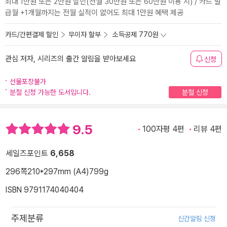
최대 1만원 또는 2만원 할인(전월 30만원 또는 60만원 이용 시) / 카드 발
급월 +1개월까지는 전월 실적이 없어도 최대 1만원 혜택 제공
카드/간편결제 할인
무이자 할부
소득공제 770원
관심 저자, 시리즈의 출간 알림을 받아보세요
신청
선물포장불가
분철 신청 가능한 도서입니다.
분철 신청
9.5
100자평 4편
리뷰 4편
세일즈포인트
6,658
296쪽
210*297mm (A4)
799g
ISBN 9791174040404
주제분류
신간알림 신청