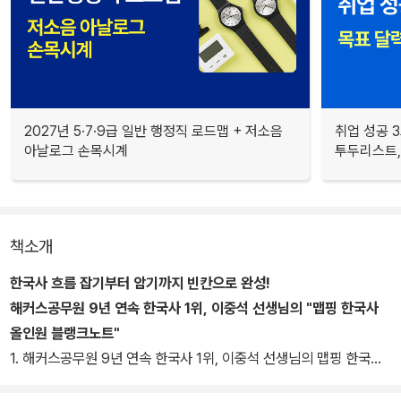
2027년 5·7·9급 일반 행정직 로드맵 + 저소음
취업 성공 3
아날로그 손목시계
투두리스트, 
책소개
한국사 흐름 잡기부터 암기까지 빈칸으로 완성!
해커스공무원 9년 연속 한국사 1위, 이중석 선생님의 "맵핑 한국사
올인원 블랭크노트"
1. 해커스공무원 9년 연속 한국사 1위, 이중석 선생님의 맵핑 한국사
ALL-IN-ONE 이론 수업 판서 완벽 반영!