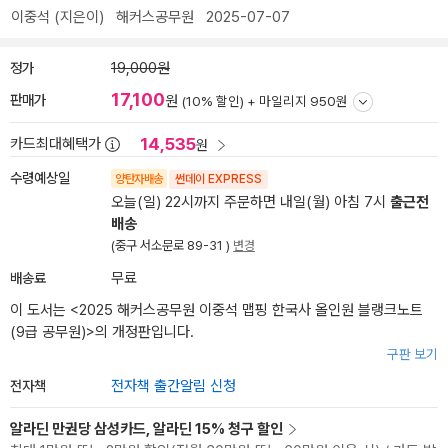
이중석
(지은이)
해커스공무원
2025-07-07
정가
19,000원
17,100
판매가
원
(10% 할인) +
마일리지 950원
14,535
카드최대혜택가
원
수령예상일
양탄자배송
썬데이 EXPRESS
오늘(일) 22시까지 주문하면 내일(월) 아침 7시
출근전
배송
(중구 서소문로 89-31 )
변경
배송료
무료
이 도서는 <
2025 해커스공무원 이중석 맵핑 한국사 올인원 블랭크노트
(9급 공무원)
>의 개정판입니다.
구판 보기
전자책
전자책 출간알림 신청
알라딘 만권당 삼성카드, 알라딘 15% 청구 할인