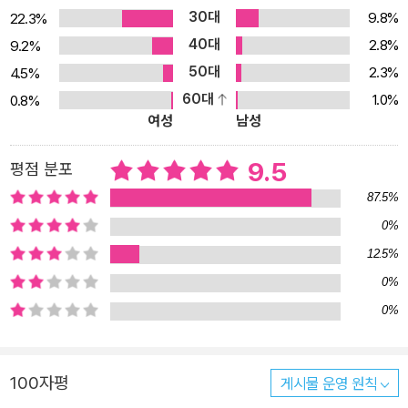
지에 이해와 암기를 돕는 사진, 지도 등의 시각 자료와 반드시 읽어봐
30대
9.8%
22.3%
야 하는 출제 예상 사료를 수록하여 방대한 양의 한국사를 더욱 꼼꼼
40대
2.8%
9.2%
하고 완벽하게 이해할 수 있습니다. 6. [폰 안에 쏙! 블랭크노트 정답]
50대
2.3%
4.5%
으로 쉽고 빠르게 정답 확인! 본문 하단에 수록된 정답을 해커스공무
60대
1.0%
0.8%
원 사이트에서 PDF로 추가 제공하여 언제 어디서나 쉽고 빠른 정답
여성
남성
확인이 가능합니다. [단기 합격을 위한 해커스만의 추가 학습 콘텐츠
- 해커스공무원(gosi.Hackers.com)] 1. 본 교재 인강(교재 내 할인
9.5
평점 분포
쿠폰 수록) 2. 폰 안에 쏙! 블랭크노트 정답(PDF) 3. 공무원 한국사
87.5%
무료 특강 4. 공무원 한국사 무료 학습자료
0%
12.5%
0%
0%
100자평
게시물 운영 원칙