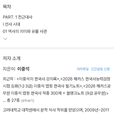
2. [맵핑 학습법]으로 한국사 전체 흐름을 [구조화/도식화]하여 시
목차
대/사건을 쉽고 빠르게 이해!
3. [빈칸 구성]을 통해 핵심 내용을 효과적으로 암기하고, 학습한 내
PART. 1 전근대사
용을 꼼꼼하게 점검!
Ⅰ 선사 시대
4. [사료 읽기]로 실전 대비하고! [더 알아보기]와 [Focus]로 고득점
01 역사의 의미와 유물 사관
달성!
5. 핵심 사진/지도/사료를 모은 [맵핑 학습 자료]로 방대한 양의 한국
사를 더욱 꼼꼼하게 이해!
저자 소개
6. [폰 안에 쏙! 블랭크노트 정답]으로 쉽고 빠르게 정답 확인!
지은이:
이중석
저자파일
신간알림 신청
최근작 :
<이중석의 한국사 강의록>
,
<2026 해커스 한국사능력검정
부가제공
시험 심화(1·2·3급) 이중석 맵핑 한국사 필기노트>
,
<2026 해커스공
해커스공무원(gosi.Hackers.com)
무원 이중석 맵핑 한국사 적중 300제 + 블랭크노트 (9급 공무원)>
1. 본 교재 인강(교재 내 할인쿠폰 수록)
… 총 27종
(모두보기)
2. 폰 안에 쏙! 블랭크노트 정답(PDF)
3. 공무원 한국사 무료 특강
고려대학교 대학원에서 문학 석사 학위를 받았으며, 2009년~2011