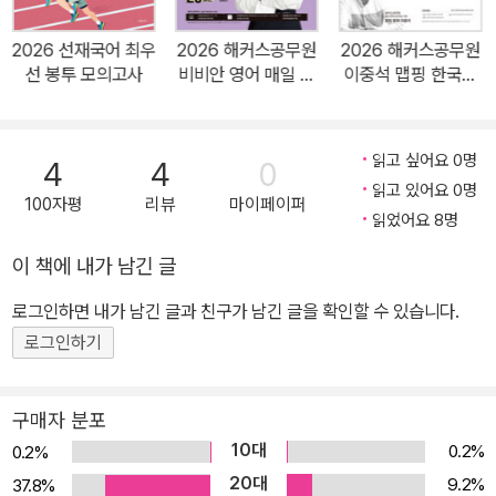
법'을 통해 시대 흐름에 따라 한국사를 구조화/도식화하여 머릿속에
전체 그림을 그릴 수 있습니다. 2) 단순 반복 암기가 아닌, '맵핑'을 통
2026 선재국어 최우
2026 해커스공무원
2026 해커스공무원
해 복잡한 시대/사건의 흐름을 쉽고 빠르게 학습할 수 있습니다. 3.
선 봉투 모의고사
비비안 영어 매일 하
이중석 맵핑 한국사
[빈칸 구성]을 통해 핵심 내용을 효과적으로 암기하고, 학습한 내용을
프모의고사 20회분
적중 300제 + 블랭
(9급 공무원)
크노트 (9급 공무원)
꼼꼼하게 점검! 1) 중요 개념을 빈칸으로 처리하여 직접 손으로 써보
며 반드시 외워야 할 개념을 파악할 수 있습니다. 2) 수업에서 배운
읽고 싶어요 0명
4
4
0
내용을 효과적으로 복습하고, 제대로 암기했는지 꼼꼼하게 점검할 수
읽고 있어요 0명
100자평
리뷰
마이페이퍼
있습니다. 4. [사료 읽기]로 실전 대비하고! [더 알아보기]와 [Focu
읽었어요 8명
s]로 고득점 달성! 1) 사료 읽기 기출 사료를 통해 학습한 개념이 실제
이 책에 내가 남긴 글
시험에서 어떤 사료와 출제되는지 확인할 수 있습니다. 2) 더 알아보
로그인하면 내가 남긴 글과 친구가 남긴 글을 확인할 수 있습니다.
기 함께 알아두면 좋은 심화 개념을 수록하여 보다 효과적인 학습이
가능합니다. 3) Focus(집중 탐구하기) - 시대별/사건별 주요 흐름을
로그인하기
파악하고, 학습한 내용을 도식화하여 최종 점검할 수 있습니다. - 한
국사 심화 개념을 학습하고, 한국사의 흐름을 정확하게 이해하여 고
구매자 분포
득점 달성이 가능합니다. 5. 핵심 사진/지도/사료를 모은 [맵핑 학습
10대
0.2%
0.2%
자료]로 방대한 양의 한국사를 더욱 꼼꼼하게 이해! 단원 마지막 페이
20대
9.2%
37.8%