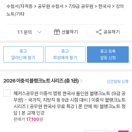
수험서/자격증
>
공무원 수험서
>
7/9급 공무원
>
한국사
>
강의
노트/기타
선물하기
공유하기
중고
중고
중고 등록
알라딘에 팔기
회원에게 팔기
알림 신청
2026 이중석 블랭크노트 시리즈 (총 1권)
신간알림 신청
해커스공무원 이중석 맵핑 한국사 올인원 블랭크노트 (9급 공
무원) - 국가직, 지방직 등 9급 시험 대비 | 이중석 블랭크노트
시리즈 | 공무원 한국사 무료 특강 | 폰 안에 쏙! 블랭크노트 정
답 | 본 교재 인강
판매가
17,100
원