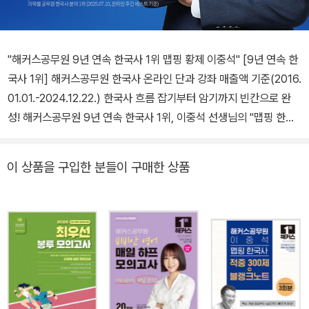
"해커스공무원 9년 연속 한국사 1위 맵핑 황제 이중석" [9년 연속 한
국사 1위] 해커스공무원 한국사 온라인 단과 강좌 매출액 기준(2016.
01.01.-2024.12.22.) 한국사 흐름 잡기부터 암기까지 빈칸으로 완
성! 해커스공무원 9년 연속 한국사 1위, 이중석 선생님의 "맵핑 한국
사 올인원 블랭크노트" [이런 분들에게 추천합니다] 1. 9급 공무원 시
험을 준비하는 분들 2. 시험에 출제되는 방대한 한국사의 내용을 압
이 상품을 구입한 분들이 구매한 상품
축해서 쉽고 빠르게 정리하고 싶은 분들 3. 공무원 한국사 시험의 출
제포인트를 파악하고 고득점을 달성하고 싶은 분들 [해커스 교재만의
특장점] 1. 해커스공무원 9년 연속 한국사 1위, 이중석 선생님의 맵핑
한국사 ALL-IN-ONE 이론 수업 판서 완벽 반영! 해커스공무원 한국
사 1위, 이중석 선생님의 실제 판서와 수업 내용을 완벽 반영한 한국
사 빈칸노트 교재입니다. 2. [맵핑 학습법]으로 한국사 전체 흐름을
[구조화/도식화]하여 시대/사건을 쉽고 빠르게 이해! 1) '맵핑 학습