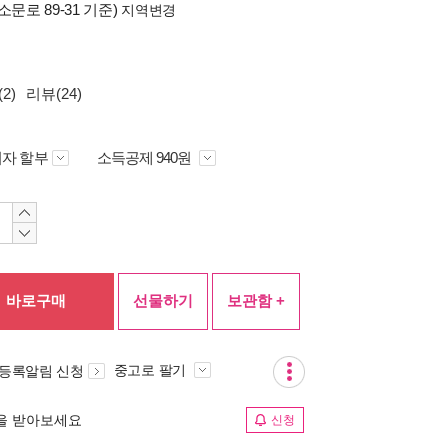
소문로 89-31 기준)
지역변경
2)
리뷰(24)
자 할부
소득공제 940원
바로구매
선물하기
보관함 +
중고로 팔기
 등록알림 신청
림을 받아보세요
신청