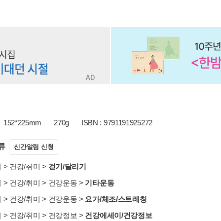
152*225mm
270g
ISBN : 9791191925272
류
신간알림 신청
서
>
건강/취미
>
걷기/달리기
서
>
건강/취미
>
건강운동
>
기타운동
서
>
건강/취미
>
건강운동
>
요가/체조/스트레칭
서
>
건강/취미
>
건강정보
>
건강에세이/건강정보