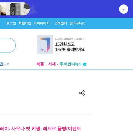
로그인
회원가입
마이페이지
고객센터
장바구니
(0)
투비컨티뉴드
펀드
북플
서재
창작플랫폼
투비컨티뉴드
레이. 사우나 빗 키링. 레트로 물병(이벤트