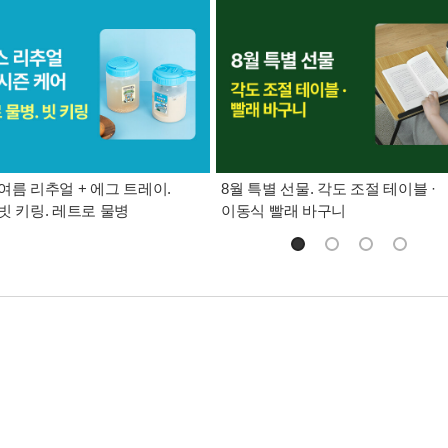
여름 리추얼 + 에그 트레이.
8월 특별 선물. 각도 조절 테이블 ·
빗 키링. 레트로 물병
이동식 빨래 바구니