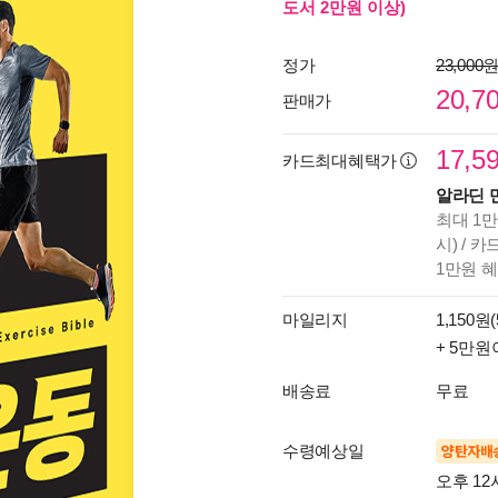
도서 2만원 이상)
정가
23,000
20,7
판매가
17,5
카드최대혜택가
알라딘 
최대 1만
시) / 
1만원 
마일리지
1,150원(
+ 5만원
배송료
무료
수령예상일
양탄자배
오후 12