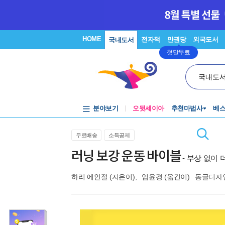
HOME
전자책
만권당
외국도서
국내도서
첫달무료
국내도
분야보기
오뒷세이아
추천마법사
베
무료배송
소득공제
러닝 보강 운동 바이블
- 부상 없이
하리 에인절
(지은이),
임윤경
(옮긴이)
동글디자