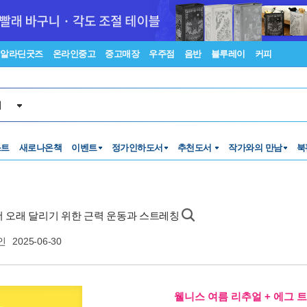
알라딘굿즈
온라인중고
중고매장
우주점
음반
블루레이
커피
서
스트
새로나온책
이벤트
정가인하도서
추천도서
작가와의 만남
북
 더 오래 달리기 위한 근력 운동과 스트레칭
인
2025-06-30
웰니스 여름 리추얼 + 에그 트